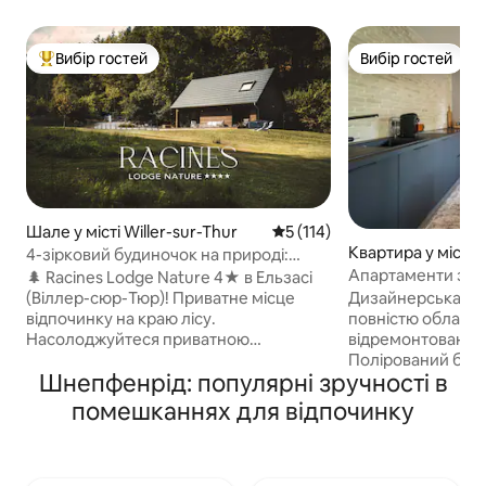
Вибір гостей
Вибір гостей
Топ вибір гостей
Вибір гостей
Шале у місті Willer-sur-Thur
Середня оцінка: 5 з 5, відгук
5 (114)
Квартира у місті S
4-зірковий будиночок на природі:
приватне джакузі та вид на ліс
Апартаменти з к
🌲 Racines Lodge Nature 4★ в Ельзасі
терасою, двоспа
(Віллер-сюр-Тюр)! Приватне місце
Дизайнерська кв
відпочинку на краю лісу.
повністю обладн
Насолоджуйтеся приватною
відремонтована в
гідромасажною ванною на 5 осіб з
Полірований бето
Шнепфенрід: популярні зручності в
видом на Вогези та мангал.
плитка зеліж ручн
Преміальний комфорт, повністю
ліжками розміру «
помешканнях для відпочинку
обладнана: простирадла, рушники та
кімната з душово
привітальний набір для початку
приватна затінена тера
перебування (кава та чай, пральний
обладнана кухня,
засіб, таблетки для посудомийної
Nespresso, Netfl