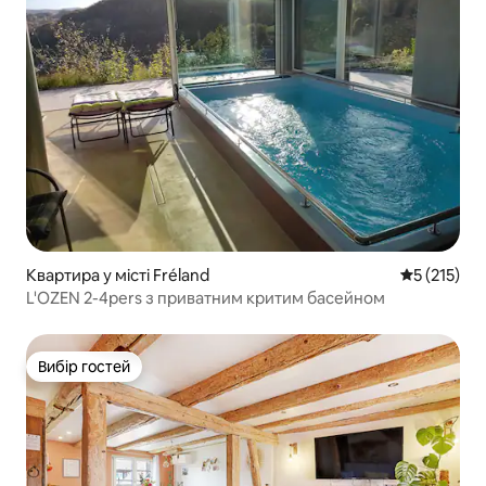
Квартира у місті Fréland
Середня оці
5 (215)
L'OZEN 2-4pers з приватним критим басейном
Вибір гостей
Вибір гостей