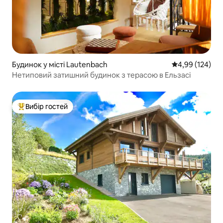
Будинок у місті Lautenbach
Середня оцінка
4,99 (124)
Нетиповий затишний будинок з терасою в Ельзасі
Вибір гостей
Топ вибір гостей