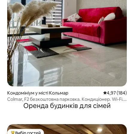
Кондомініум у місті Кольмар
Середня оцінка
4,97 (184)
Colmar, F2 безкоштовна парковка. Кондиціонер. Wi-Fi.
Оренда будинків для сімей
classé***
Вибір гостей