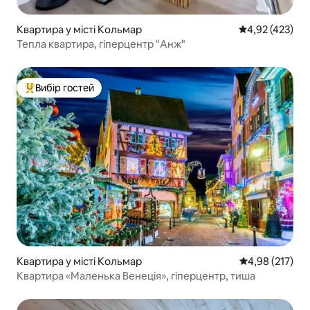
Квартира у місті Кольмар
Середня оцінка
4,92 (423)
Тепла квартира, гіперцентр "Анж"
Вибір гостей
Топ вибір гостей
Квартира у місті Кольмар
Середня оцінка
4,98 (217)
Квартира «Маленька Венеція», гіперцентр, тиша