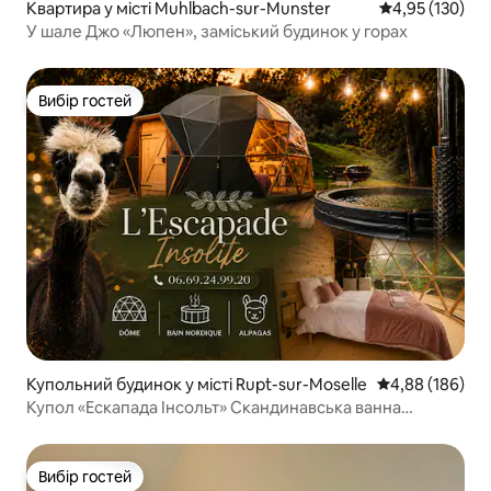
Квартира у місті Muhlbach-sur-Munster
Середня оцінка
4,95 (130)
У шале Джо «Люпен», заміський будинок у горах
Вибір гостей
Вибір гостей
Купольний будинок у місті Rupt-sur-Moselle
Середня оцінка:
4,88 (186)
Купол «Ескапада Інсольт» Скандинавська ванна
Альпага
Вибір гостей
Вибір гостей