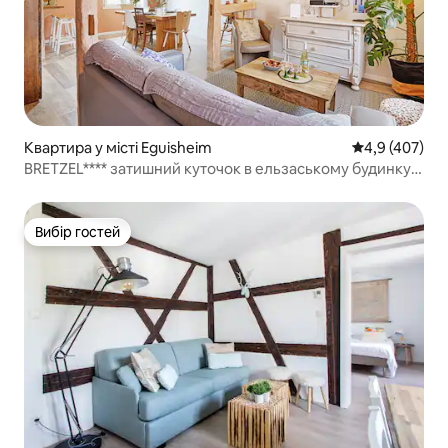
Квартира у місті Eguisheim
Середня оцінк
4,9 (407)
BRETZEL**** затишний куточок в ельзаському будинку,
Егісхайм
Вибір гостей
Вибір гостей