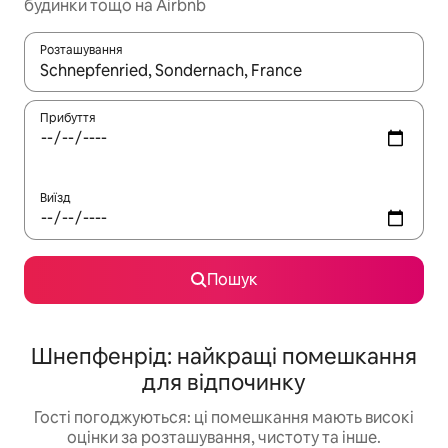
будинки тощо на Airbnb
Розташування
Отримавши результати пошуку, використовуйте для навігації с
Прибуття
Виїзд
Пошук
Шнепфенрід: найкращі помешкання
для відпочинку
Гості погоджуються: ці помешкання мають високі
оцінки за розташування, чистоту та інше.