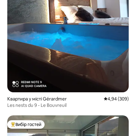
Квартира у місті Gérardmer
Середня оцінка:
4,94 (309)
Les nests du 9 - Le Bouvreuil
Вибір гостей
Топ вибір гостей