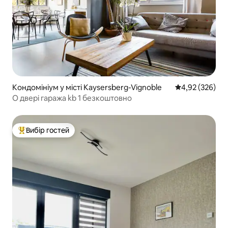
Кондомініум у місті Kaysersberg-Vignoble
Середня оцінка:
4,92 (326)
О двері гаража kb 1 безкоштовно
Вибір гостей
Топ вибір гостей