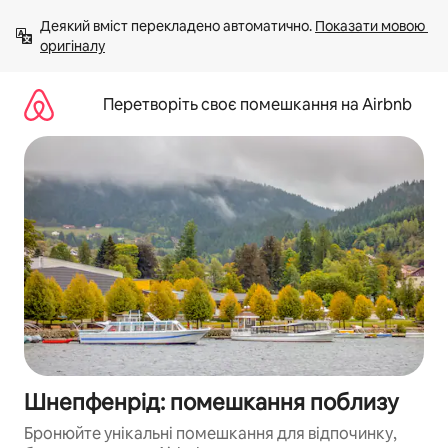
Перейти
Деякий вміст перекладено автоматично. 
Показати мовою 
до
оригіналу
вмісту
Перетворіть своє помешкання на Airbnb
Шнепфенрід: помешкання поблизу
Бронюйте унікальні помешкання для відпочинку,