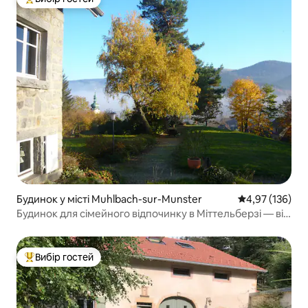
Топ вибір гостей
Будинок у місті Muhlbach-sur-Munster
Середня оцінка
4,97 (136)
Будинок для сімейного відпочинку в Міттельберзі — від
2 до 8 осіб
Вибір гостей
Топ вибір гостей