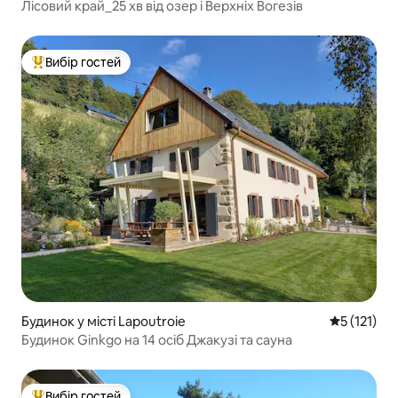
Лісовий край_25 хв від озер і Верхніх Вогезів
Вибір гостей
Топ вибір гостей
Будинок у місті Lapoutroie
Середня оці
5 (121)
Будинок Ginkgo на 14 осіб Джакузі та сауна
Вибір гостей