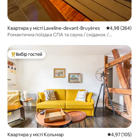
Квартира у місті Laveline-devant-Bruyères
Середня оцінка:
4,98 (264)
Романтична поїздка СПА та сауна / сніданок /
кондиціонер
Вибір гостей
Топ вибір гостей
Квартира у місті Кольмар
Середня оцінка
4,97 (105)