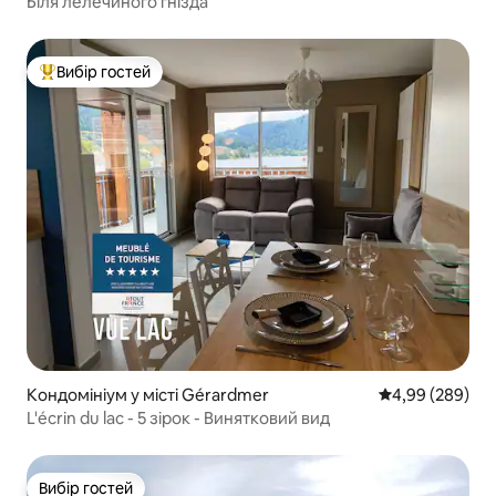
Біля лелечиного гнізда
Вибір гостей
Топ вибір гостей
Кондомініум у місті Gérardmer
Середня оцінка:
4,99 (289)
L'écrin du lac - 5 зірок - Винятковий вид
Вибір гостей