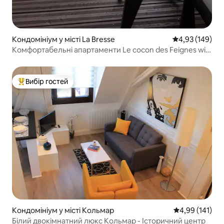
Кондомініум у місті La Bresse
Середня оцінка
4,93 (149)
Комфортабельні апартаменти Le cocon des Feignes wifi
гараж вид
Вибір гостей
Топ вибір гостей
Кондомініум у місті Кольмар
Середня оцінка
4,99 (141)
Білий двокімнатний люкс Кольмар - Історичний центр