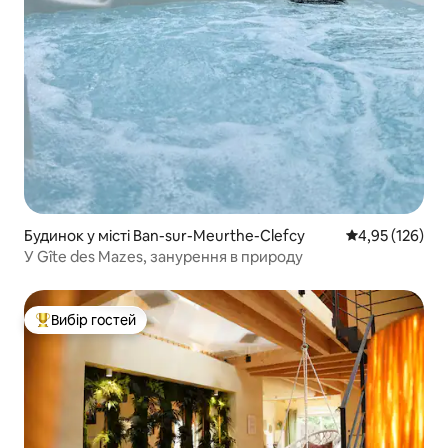
Будинок у місті Ban-sur-Meurthe-Clefcy
Середня оцінка
4,95 (126)
У Gîte des Mazes, занурення в природу
Вибір гостей
Топ вибір гостей