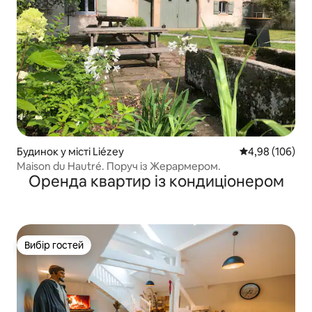
Будинок у місті Liézey
Середня оцінка:
4,98 (106)
Maison du Hautré. Поруч із Жерармером.
Оренда квартир із кондиціонером
Вибір гостей
Вибір гостей