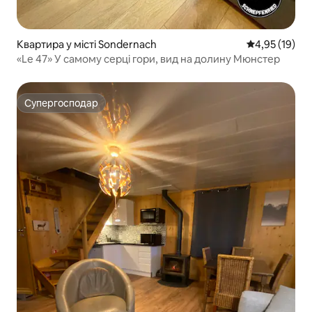
Квартира у місті Sondernach
Середня оцінк
4,95 (19)
«Le 47» У самому серці гори, вид на долину Мюнстер
Супергосподар
Супергосподар