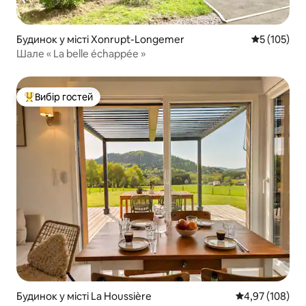
Будинок у місті Xonrupt-Longemer
Середня оці
5 (105)
Шале « La belle échappée »
Вибір гостей
Топ вибір гостей
Будинок у місті La Houssière
Середня оцінка
4,97 (108)