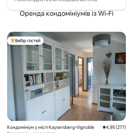
Оренда кондомініумів із Wi-Fi
Вибір гостей
Топ вибір гостей
Кондомініум у місті Kaysersberg-Vignoble
Середня оцінка
4,95 (277)