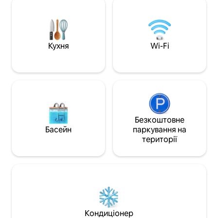
машини, туалетний папір тощо).
телевізор, оптов
Ідеально підходить для пар/сімей.
Окремий вхід, сам
Походи біля помешкання, неподалік
5 хвилинах від це
від гірськолижних трас і Винного
20 хвилинах від 
маршруту. Приватна парковка,
Кенігсбургу, у 15 
Кухня
Wi-Fi
залізничний вокзал за 5 хвилин.
Кольмара. Ідеаль
Природа, струмок і спокій:
Вінного маршруту,
забронюйте свій оазис просто зараз!
мандрівників.
✨
Безкоштовне
Басейн
паркування на
території
Кондиціонер