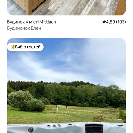
Будинок у місті Mittlach
Середня оцінка
4,89 (103)
Будиночок Елен
Вибір гостей
Топ вибір гостей