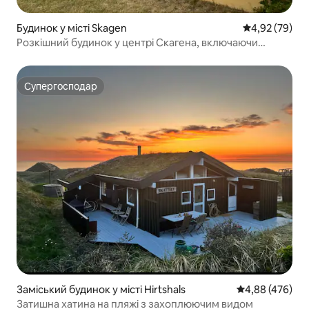
Будинок у місті Skagen
Середня оцінк
4,92 (79)
Розкішний будинок у центрі Скагена, включаючи
гостьовий будинок
Супергосподар
Супергосподар
Заміський будинок у місті Hirtshals
Середня оцінка:
4,88 (476)
Затишна хатина на пляжі з захоплюючим видом