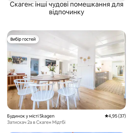
Скаген: інші чудові помешкання для
відпочинку
Вибір гостей
Вибір гостей
Будинок у місті Skagen
Середня оцінк
4,95 (37)
Затискач 2а в Скаген Мідтбі