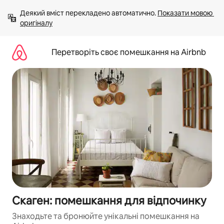
Перейти
Деякий вміст перекладено автоматично. 
Показати мовою 
до
оригіналу
вмісту
Перетворіть своє помешкання на Airbnb
Скаген: помешкання для відпочинку
Знаходьте та бронюйте унікальні помешкання на