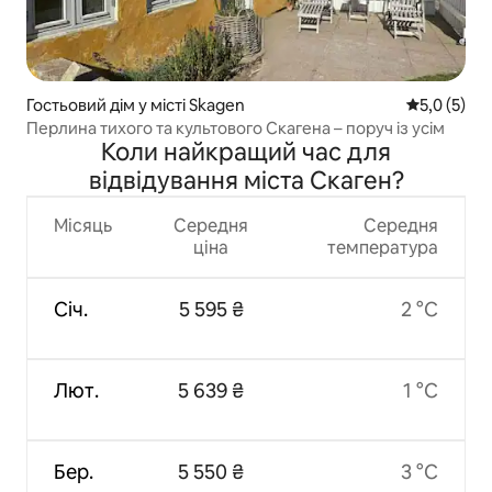
Гостьовий дім у місті Skagen
Середня оці
5,0 (5)
Перлина тихого та культового Скагена – поруч із усім
Коли найкращий час для
відвідування міста Скаген?
Місяць
Середня
Середня
ціна
температура
Січ.
5 595 ₴
2 °C
Лют.
5 639 ₴
1 °C
Бер.
5 550 ₴
3 °C