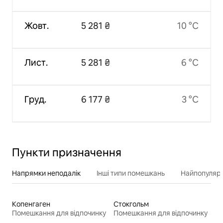
Жовт.
5 281 ₴
10 °C
Лист.
5 281 ₴
6 °C
Груд.
6 177 ₴
3 °C
Пункти призначення
Напрямки неподалік
Інші типи помешкань
Найпопулярн
Копенгаген
Стокгольм
Помешкання для відпочинку
Помешкання для відпочинку