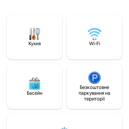
приємної прогул
приватності та комфорту, гармонійно
близько 300 метр
вписується в навколишнє середовище
завдяки квітучому зеленому даху та
спокійному скандинавському
інтер’єру, який характеризується
легкістю та використанням
натуральних матеріалів. Завдяки
просторим приміщенням,
Кухня
Wi-Fi
панорамним краєвидам і
безпосередній близькості до пляжу це
ідеальне місце для відпочинку для тих,
хто прагне спокою, простоти та
повільного ритму життя, не жертвуючи
при цьому дизайном.
Безкоштовне
Басейн
паркування на
території