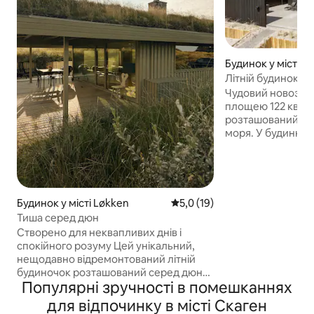
Будинок у місті S
Літній будинок у 
Чудовий новозбу
площею 122 кв. м
розташований у 
моря. У будинку 3
розміститися 8 го
2 дитини), 2 гарні
повністю обладна
вітальня. На відкритому повітрі є спа-
центр на 6 осіб і
Будинок у місті Løkken
Середня оцінка: 5,0 з 5, відгу
5,0 (19)
повітрі. Навколо 
Тиша серед дюн
розташована гарн
Створено для неквапливих днів і
вуличними мебля
спокійного розуму Цей унікальний,
барбекю. Природа
нещодавно відремонтований літній
абсолютно унікал
будиночок розташований серед дюн
розташований по
Популярні зручності в помешканнях
Кетруп-Б’єрге, за декілька хвилин
дюною Хеде та Н
ходьби від моря. Цей будинок,
для відпочинку в місті Скаген
ви можете насоло
створений для забезпечення