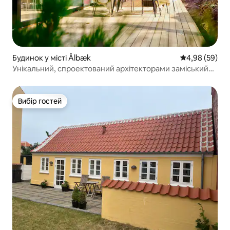
Будинок у місті Ålbæk
Середня оцінка
4,98 (59)
Унікальний, спроектований архітекторами заміський
будинок
Вибір гостей
Вибір гостей