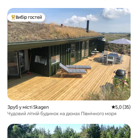
Вибір гостей
Топ вибір гостей
Зруб у місті Skagen
Середня оцін
5,0 (35)
Чудовий літній будинок на дюнах Північного моря