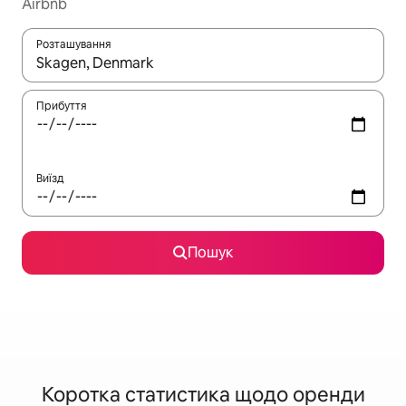
Airbnb
Розташування
Отримавши результати пошуку, використовуйте для навігації с
Прибуття
Виїзд
Пошук
Коротка статистика щодо оренди