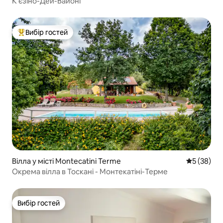
К'єзіно-Дей-Вайоні
Вибір гостей
Топ вибір гостей
Вілла у місті Montecatini Terme
Середня оц
5 (38)
Окрема вілла в Тоскані - Монтекатіні-Терме
Вибір гостей
Вибір гостей