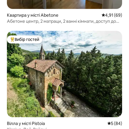
Квартира у місті Abetone
Середня оцінк
4,91 (69)
Абетоне центр, 2 матраци, 2 ванні кімнати, доступ до
схилів
Вибір гостей
Топ вибір гостей
Вілла у місті Pistoia
Середня оц
5 (84)