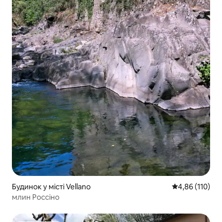
Будинок у місті Vellano
Середня оцінка
4,86 (110)
млин Россіно