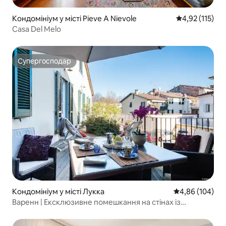
Кондомініум у місті Pieve A Nievole
Середня оцінка
4,92 (115)
Casa Del Melo
Супергосподар
Супергосподар
Кондомініум у місті Лукка
Середня оцінка:
4,86 (104)
Варенн | Ексклюзивне помешкання на стінах із
паркінгом