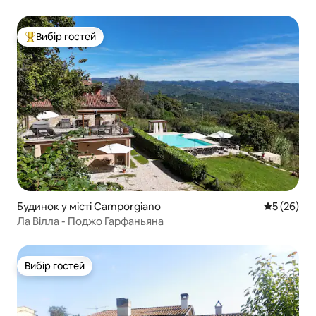
Вибір гостей
Топ вибір гостей
Будинок у місті Camporgiano
Середня оц
5 (26)
Ла Вілла - Поджо Гарфаньяна
Вибір гостей
Вибір гостей