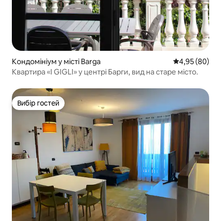
Кондомініум у місті Barga
Середня оцінка
4,95 (80)
Квартира «I GIGLI» у центрі Барги, вид на старе місто.
Вибір гостей
Вибір гостей