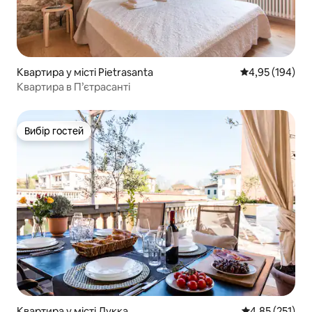
Квартира у місті Pietrasanta
Середня оцінка
4,95 (194)
Квартира в П’єтрасанті
Вибір гостей
Вибір гостей
Квартира у місті Лукка
Середня оцінка
4,85 (251)