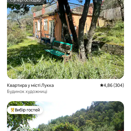
Супергосподар
Квартира у місті Лукка
Середня оцінка:
4,86 (304)
Будинок художниці
Вибір гостей
Топ вибір гостей