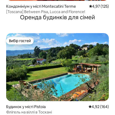
Кондомініум у місті Montecatini Terme
Середня оцінка
4,97 (125)
[Toscana] Between Pisa, Lucca and Florence!
Оренда будинків для сімей
Вибір гостей
Вибір гостей
Будинок у місті Pistoia
Середня оцінка
4,92 (164)
Флігель на віллі в Тоскані