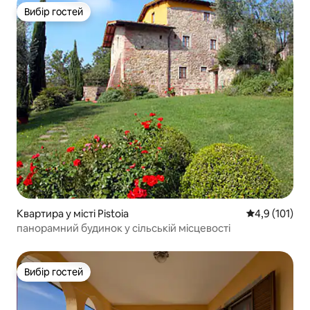
Вибір гостей
Вибір гостей
Квартира у місті Pistoia
Середня оцінк
4,9 (101)
панорамний будинок у сільській місцевості
Вибір гостей
Вибір гостей