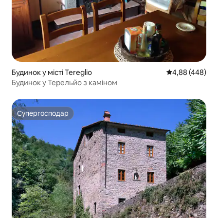
Будинок у місті Tereglio
Середня оцінка:
4,88 (448)
Будинок у Терельйо з каміном
Супергосподар
Супергосподар