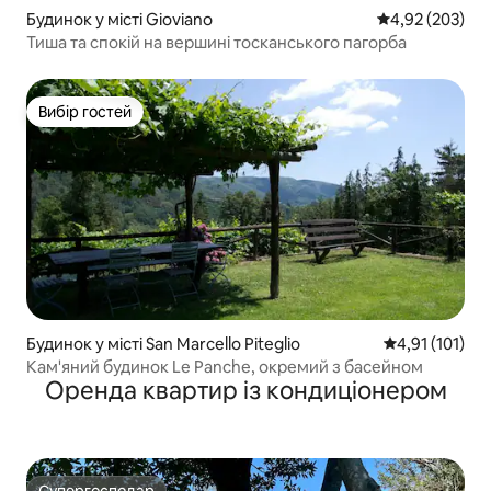
Будинок у місті Gioviano
Середня оцінка:
4,92 (203)
Тиша та спокій на вершині тосканського пагорба
Вибір гостей
Вибір гостей
Будинок у місті San Marcello Piteglio
Середня оцінка
4,91 (101)
Кам'яний будинок Le Panche, окремий з басейном
Оренда квартир із кондиціонером
Супергосподар