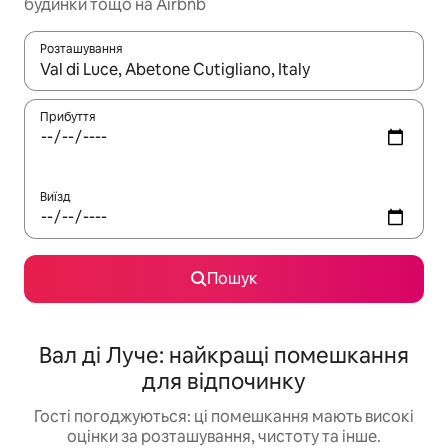
будинки тощо на Airbnb
Розташування
Отримавши результати пошуку, використовуйте для навігації с
Прибуття
Виїзд
Пошук
Вал ді Луче: найкращі помешкання
для відпочинку
Гості погоджуються: ці помешкання мають високі
оцінки за розташування, чистоту та інше.