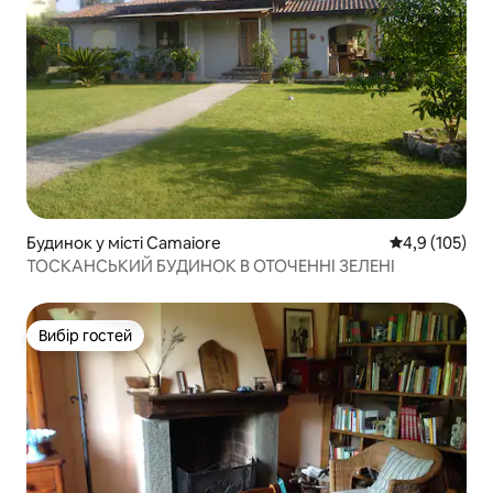
Будинок у місті Camaiore
Середня оцінк
4,9 (105)
ТОСКАНСЬКИЙ БУДИНОК В ОТОЧЕННІ ЗЕЛЕНІ
Вибір гостей
Вибір гостей