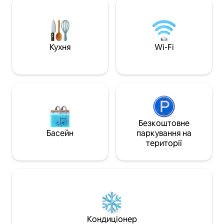
пригод, які оцінять 10-хвилинну
Термальні ванни 
панорамну прогулянку до будинку (ми
Монсуммано зна
перевеземо ваш багаж і продукти на
в 10 хвилинах їзди. Це місце також 
тракторі). Чарівний вид на світ внизу з
стратегічне значе
узбережжям на горизонті, яким можна
основних тосканс
Кухня
Wi-Fi
насолоджуватися з кожної кімнати
Пізи, Лукки, Сієни
будинку та з усього оливкового саду з
його пішохідними доріжками та
басейном з водоспадом. Будучи
пішохідним селищем, Метато тихе та
спокійне. Тим не менш, пляж і багато
чудових місць для відвідування
знаходяться в декількох хвилинах їзди
Безкоштовне
- Піза, Флоренція, Лукка, мармурові
Басейн
паркування на
кар 'єри Карарри, П' єтрасанта,
території
Віареджо.... Гості мають ексклюзивний
доступ до басейну та помешкання.
Метато - це дружнє селище на
пагорбах з видом на Середземне
море. У селищі є дивовижний
сімейний ресторан, де подають
місцеві домашні страви за дуже
прийнятною ціною. Наше пішохідне
Кондиціонер