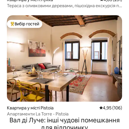
Тераса з оливковими деревами, пішохідна екскурсія по
Лукці
Вибір гостей
Топ вибір гостей
Квартира у місті Pistoia
Середня оцінка
4,95 (106)
Апартаменти La Torre - Pistoia
Вал ді Луче: інші чудові помешкання
для відпочинку