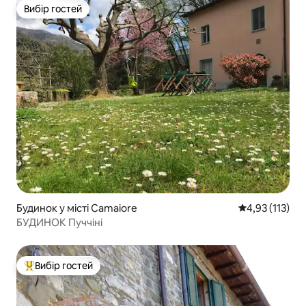
Вибір гостей
Вибір гостей
Будинок у місті Camaiore
Середня оцінка
4,93 (113)
БУДИНОК Пуччіні
Вибір гостей
Топ вибір гостей