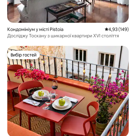
Кондомініум у місті Pistoia
Середня оцінка
4,93 (149)
Досліджу Тоскану з шикарної квартири XVI століття
Вибір гостей
Вибір гостей