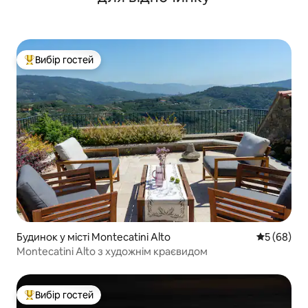
Вибір гостей
Топ вибір гостей
Будинок у місті Montecatini Alto
Середня оц
5 (68)
Montecatini Alto з художнім краєвидом
Вибір гостей
Топ вибір гостей