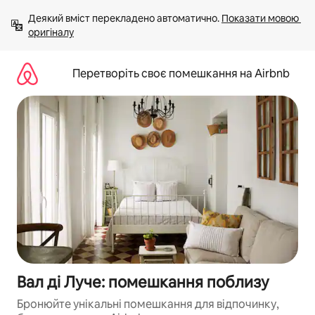
Перейти
Деякий вміст перекладено автоматично. 
Показати мовою 
до
оригіналу
вмісту
Перетворіть своє помешкання на Airbnb
Вал ді Луче: помешкання поблизу
Бронюйте унікальні помешкання для відпочинку,