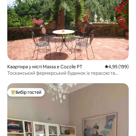
Квартира у місті Massa e Cozzile PT
Середня оцінка
4,95 (199)
Тосканський фермерський будинок із терасою та
краєвидами
Вибір гостей
Топ вибір гостей