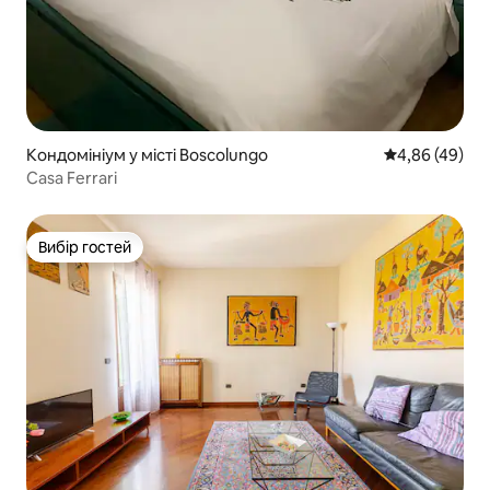
Кондомініум у місті Boscolungo
Середня оцінка
4,86 (49)
Casa Ferrari
Вибір гостей
Вибір гостей