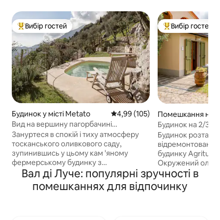
Вибір гостей
Вибір гостей
Топ вибір гостей
Топ вибір гостей
Будинок у місті Metato
Середня оцінка: 4,99 з 5, відгук
4,99 (105)
Помешкання на фе
ті Montecatini Alt
Вид на вершину пагорбачині
Будинок на 2/3 ос
історичного тосканського будинку
Фонтерегія
Зануртеся в спокій і тиху атмосферу
Будинок розташо
тосканського оливкового саду,
відремонтованом
зупинившись у цьому кам 'яному
будинку Agrituris
фермерському будинку з
Окружений оливк
Вал ді Луче: популярні зручності в
традиційними архітектурними
лісами, це ідеаль
елементами, такими як підлога з
відновлення конт
помешканнях для відпочинку
терракотової підлоги, склепінчасті
Неподалік від фе
стелі та оригінальні дерев' яні прилади.
дістатися пішохід
Пориньте у басейн із шикарним видом
Монтекатіні-Альт
на Середземне море. Для любителів
селище зі старо