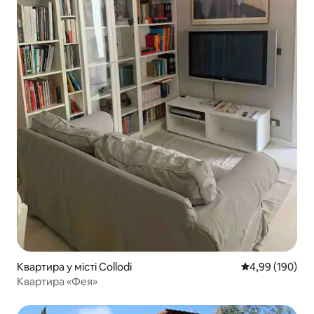
Квартира у місті Collodi
Середня оцінка:
4,99 (190)
Квартира «Фея»