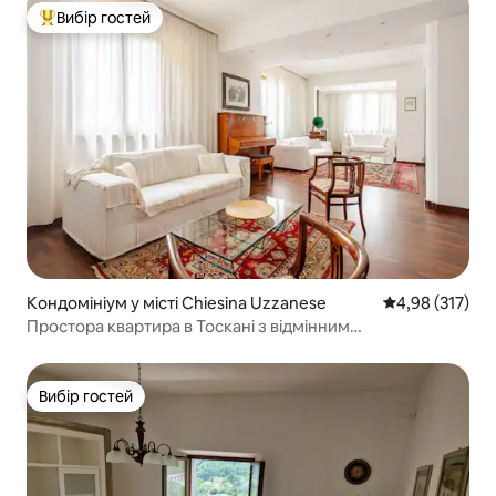
Вибір гостей
Топ вибір гостей
Кондомініум у місті Chiesina Uzzanese
Середня оцінка
4,98 (317)
Простора квартира в Тоскані з відмінним
розташуванням
Вибір гостей
Вибір гостей