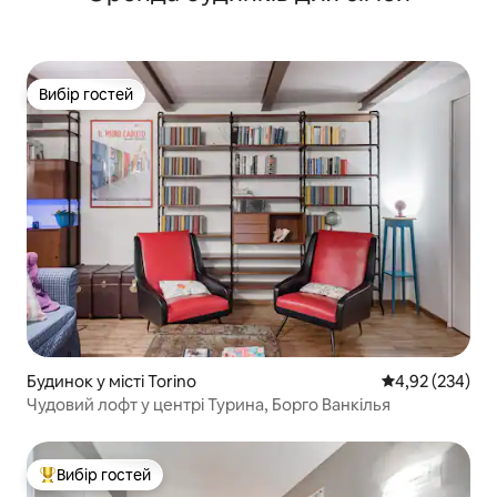
Вибір гостей
Вибір гостей
Будинок у місті Torino
Середня оцінка:
4,92 (234)
Чудовий лофт у центрі Турина, Борго Ванкілья
Вибір гостей
Топ вибір гостей