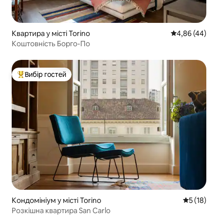
Квартира у місті Torino
Середня оцінка
4,86 (44)
Коштовність Борго-По
Вибір гостей
Топ вибір гостей
Кондомініум у місті Torino
Середня оц
5 (18)
Розкішна квартира San Carlo