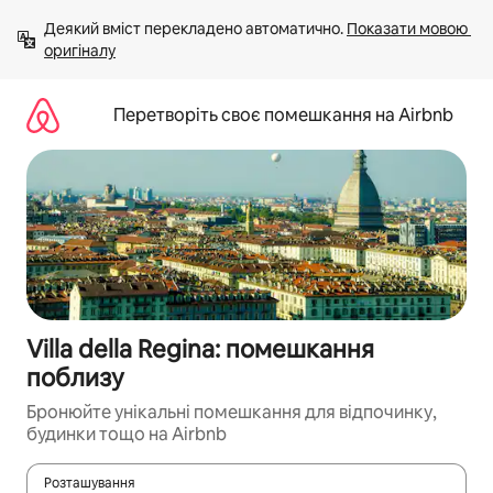
Перейти
Деякий вміст перекладено автоматично. 
Показати мовою 
до
оригіналу
вмісту
Перетворіть своє помешкання на Airbnb
Villa della Regina: помешкання
поблизу
Бронюйте унікальні помешкання для відпочинку,
будинки тощо на Airbnb
Розташування