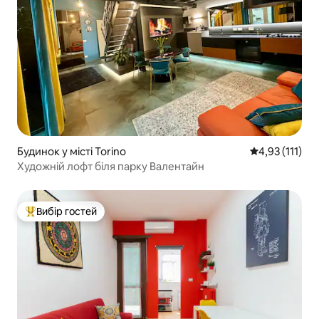
Будинок у місті Torino
Середня оцінка
4,93 (111)
Художній лофт біля парку Валентайн
Вибір гостей
Топ вибір гостей