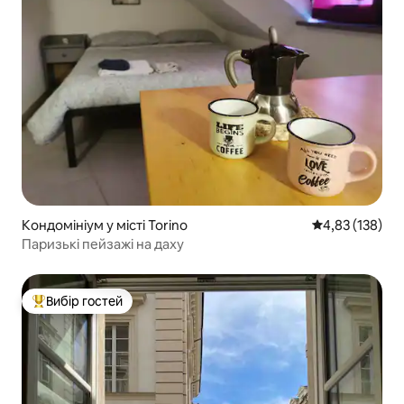
Кондомініум у місті Torino
Середня оцінка
4,83 (138)
Паризькі пейзажі на даху
Вибір гостей
Топ вибір гостей