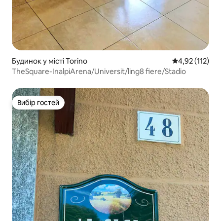
Будинок у місті Torino
Середня оцінка
4,92 (112)
TheSquare-InalpiArena/Universit/ling8 fiere/Stadio
Вибір гостей
Вибір гостей