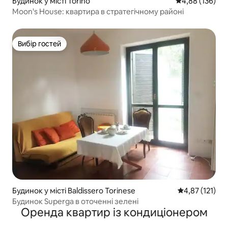
Будинок у місті Torino
Середня оцінка
4,88 (136)
Moon's House: квартира в стратегічному районі
Вибір гостей
Вибір гостей
Будинок у місті Baldissero Torinese
Середня оцінка
4,87 (121)
Будинок Superga в оточенні зелені
Оренда квартир із кондиціонером