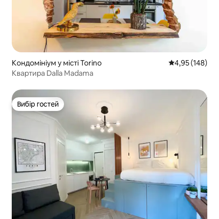
Кондомініум у місті Torino
Середня оцінка
4,95 (148)
Квартира Dalla Madama
Вибір гостей
Вибір гостей