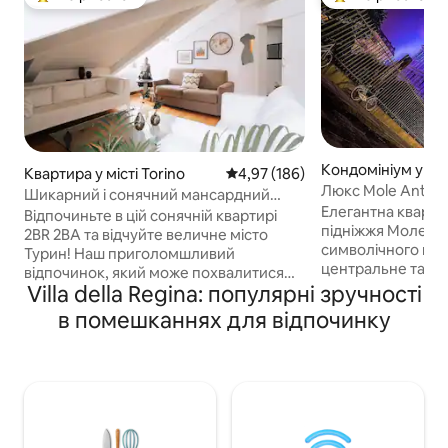
Топ вибір гостей
Топ вибір гостей
Кондомініум у міс
Квартира у місті Torino
Середня оцінка: 4,97 з 5, відгук
4,97 (186)
Люкс Mole Antone
Шикарний і сонячний мансардний
кіно
Елегантна квартир
номер: близько до всього ~
Відпочиньте в цій сонячній квартирі
підніжжя Моле-А
кондиціонер і Wi-Fi
2BR 2BA та відчуйте величне місто
символічного пам
Турин! Наш приголомшливий
центральне та ст
відпочинок, який може похвалитися
розташування, що
Villa della Regina: популярні зручності
сучасним дизайном, акцентованим
основні туристичн
природним сонячним світлом,
в помешканнях для відпочинку
культурні об'єкти,
розташований у чудовому місці, що
вулиці. Світла, т
дозволяє легко досліджувати місто,
зручностями (кон
відкриваючи його історичні пам 'ятки
Smart TV, пральна
та захоплюючі пам' ятки. ✔ 2 зручні
балкон з видом н
спальні з великим двоспальним
дозволить вам н
ліжком ✔ Сонячна вітальня з
незабутнім турис
відкритим доступом + диван-ліжко ✔