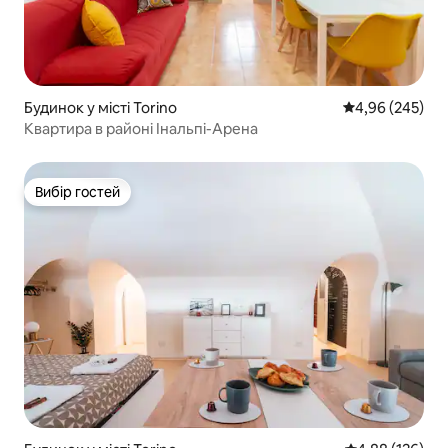
Будинок у місті Torino
Середня оцінка:
4,96 (245)
Квартира в районі Інальпі-Арена
Вибір гостей
Вибір гостей