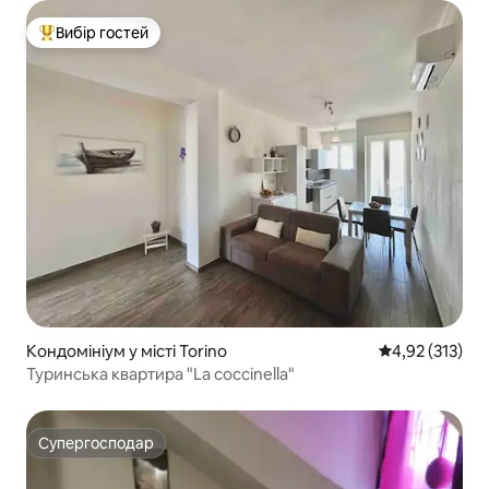
Вибір гостей
Топ вибір гостей
Кондомініум у місті Torino
Середня оцінка
4,92 (313)
Туринська квартира "La coccinella"
Супергосподар
Супергосподар