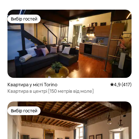
Вибір гостей
Вибір гостей
Квартира у місті Torino
Середня оцінк
4,9 (417)
Квартира в центрі [150 метрів від моле]
Вибір гостей
Вибір гостей