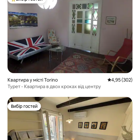
Топ вибір гостей
Квартира у місті Torino
Середня оцінка:
4,95 (302)
Турет - Квартира в двох кроках від центру
Вибір гостей
Вибір гостей