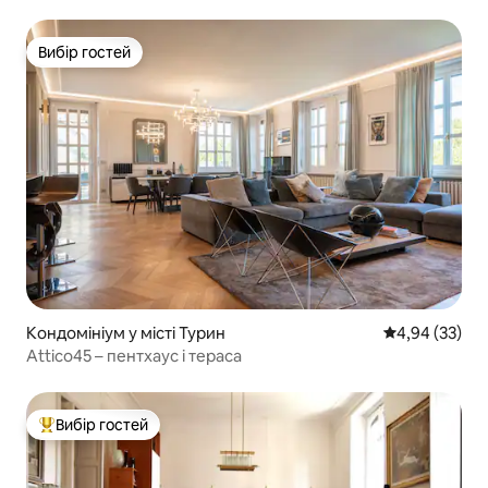
Вибір гостей
Вибір гостей
Кондомініум у місті Турин
Середня оцінк
4,94 (33)
Attico45 – пентхаус і тераса
Вибір гостей
Топ вибір гостей