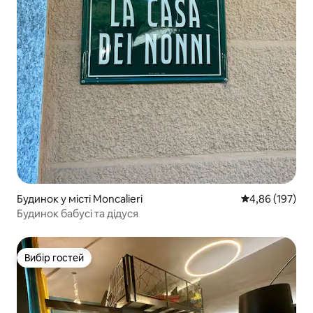
Будинок у місті Moncalieri
Середня оцінка
4,86 (197)
Будинок бабусі та дідуся
Вибір гостей
Вибір гостей