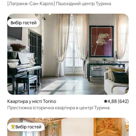
[Лагранж-Сан-Карло] Пішохідний центр Турина
Вибір гостей
Вибір гостей
Квартира у місті Torino
Середня оцінка:
4,88 (642)
Престижна історична квартира в центрі Турина
Вибір гостей
Топ вибір гостей