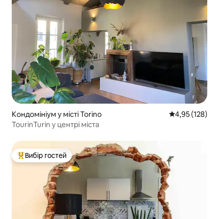
Кондомініум у місті Torino
Середня оцінка
4,95 (128)
TourinTurin у центрі міста
Вибір гостей
Топ вибір гостей