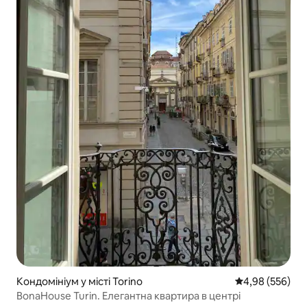
Кондомініум у місті Torino
Середня оцінка:
4,98 (556)
BonaHouse Turin. Елегантна квартира в центрі