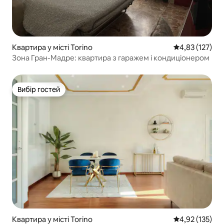
Квартира у місті Torino
Середня оцінка
4,83 (127)
Зона Гран-Мадре: квартира з гаражем і кондиціонером
Вибір гостей
Вибір гостей
Квартира у місті Torino
Середня оцінка
4,92 (135)