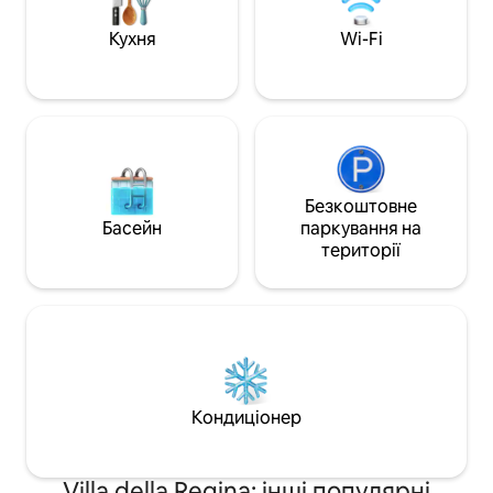
перебуванням в 
Повністю обладнана кухня ✔
найексклюзивніших
Високошвидкісний Wi-Fi ✔ Робочі
Кухня
Wi-Fi
Паркінг знаходить
місця ✔ Пральна/сушильна машина ✔
300 метрів.
Кондиціонер ✔ Ліфт ✔ Платний паркінг
Докладніше нижче!!
Безкоштовне
Басейн
паркування на
території
Кондиціонер
Villa della Regina: інші популярні