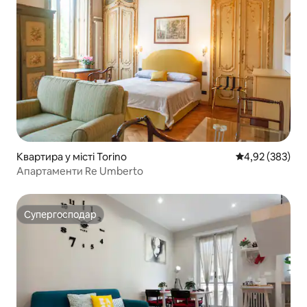
Квартира у місті Torino
Середня оцінка:
4,92 (383)
Апартаменти Re Umberto
Супергосподар
Супергосподар