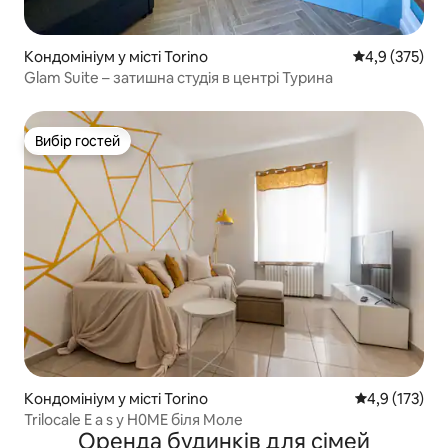
Кондомініум у місті Torino
Середня оцінк
4,9 (375)
Glam Suite – затишна студія в центрі Турина
Вибір гостей
Вибір гостей
Кондомініум у місті Torino
Середня оцінк
4,9 (173)
Trilocale E a s y H0ME біля Моле
Оренда будинків для сімей