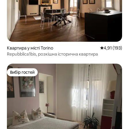
Квартира у місті Torino
Середня оцінка
4,91 (193)
Repubblica1bis, розкішна історична квартира
Вибір гостей
Вибір гостей