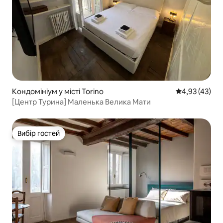
Кондомініум у місті Torino
Середня оцінк
4,93 (43)
[Центр Турина] Маленька Велика Мати
Вибір гостей
Вибір гостей