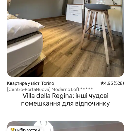
Квартира у місті Torino
Середня оцінка:
4,95 (528)
[Centro-PortaNuova] Moderno Loft * * * * *
Villa della Regina: інші чудові
помешкання для відпочинку
Вибір гостей