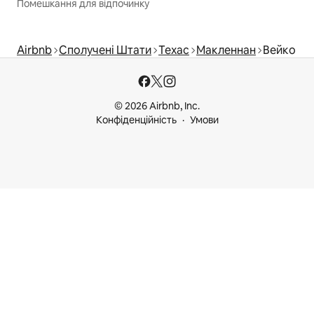
Помешкання для відпочинку
Airbnb
Сполучені Штати
Техас
Макленнан
Вейко
© 2026 Airbnb, Inc.
Конфіденційність
Умови