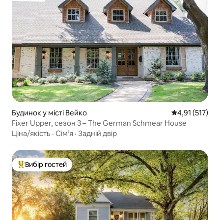
Будинок у місті Вейко
Середня оцінка
4,91 (517)
Fixer Upper, сезон 3 – The German Schmear House
Ціна/якість
·
Сім’я
·
Задній двір
Вибір гостей
Топ вибір гостей