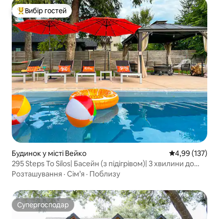
Вибір гостей
Топ вибір гостей
Будинок у місті Вейко
Середня оцінка
4,99 (137)
295 Steps To Silos| Басейн (з підігрівом)| 3 хвилини до
Бейлора
Розташування
·
Сім’я
·
Поблизу
Супергосподар
Супергосподар