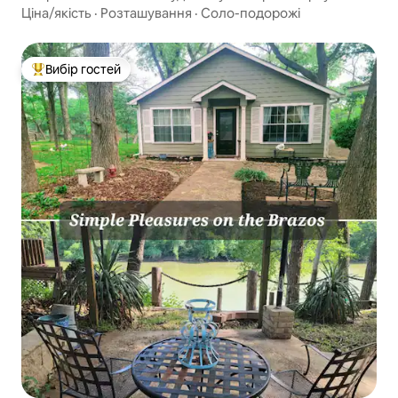
Ціна/якість
·
Розташування
·
Соло-подорожі
Вибір гостей
Топ вибір гостей