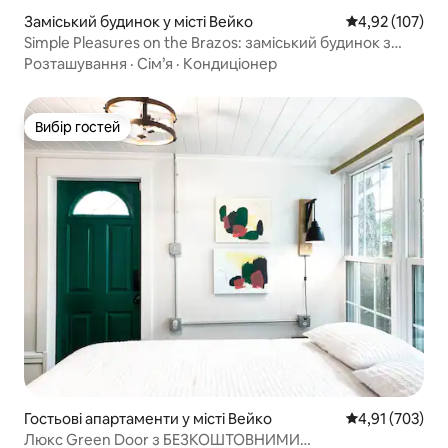
Заміський будинок у місті Вейко
Середня оцінка
4,92 (107)
Simple Pleasures on the Brazos: заміський будинок з
2 спальнями
Розташування
·
Сім’я
·
Кондиціонер
Вибір гостей
Вибір гостей
Гостьові апартаменти у місті Вейко
Середня оцінка
4,91 (703)
Люкс Green Door з БЕЗКОШТОВНИМИ