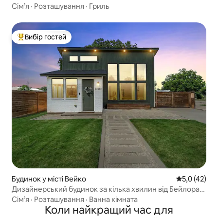
ВЕЛОСИПЕДАМИ
Сім’я
·
Розташування
·
Гриль
Вибір гостей
Топ вибір гостей
Будинок у місті Вейко
Середня оцін
5,0 (42)
Дизайнерський будинок за кілька хвилин від Бейлора
та Магнолії
Сім’я
·
Розташування
·
Ванна кімната
Коли найкращий час для