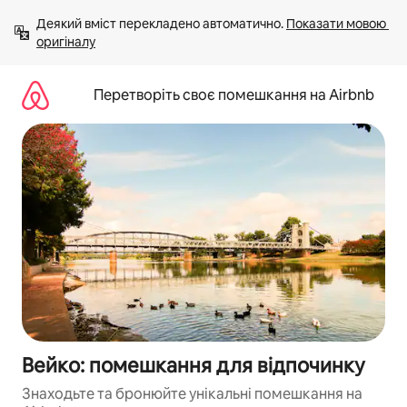
Перейти
Деякий вміст перекладено автоматично. 
Показати мовою 
до
оригіналу
вмісту
Перетворіть своє помешкання на Airbnb
Вейко: помешкання для відпочинку
Знаходьте та бронюйте унікальні помешкання на