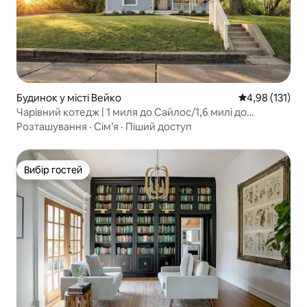
Будинок у місті Вейко
Середня оцінка
4,98 (131)
Чарівний котедж | 1 миля до Сайлос/1,6 милі до
Бейлора
Розташування
·
Сім’я
·
Піший доступ
Вибір гостей
Вибір гостей