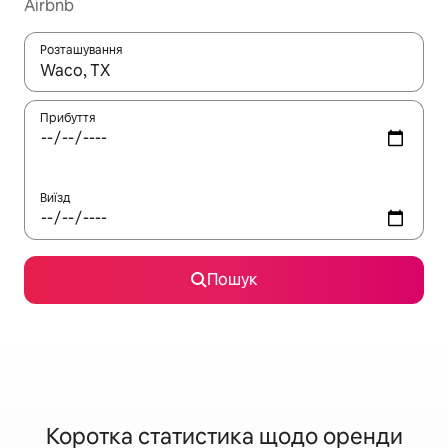
Airbnb
Розташування
Отримавши результати пошуку, використовуйте для навігації с
Прибуття
Виїзд
Пошук
Коротка статистика щодо оренди