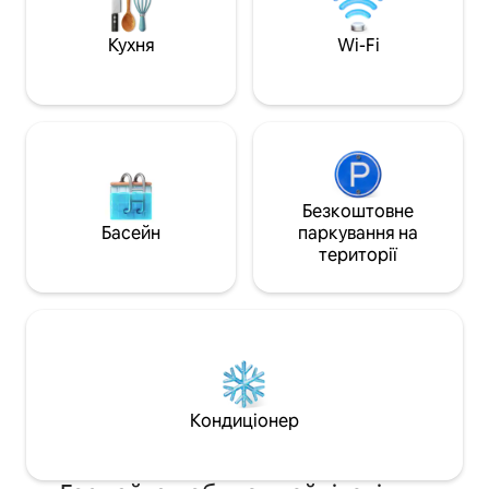
спокійними пейзажами, захопливими
сходами та заходами сонця або
Кухня
Wi-Fi
знайдіть час, щоб дослідити ранчо
навколо вас.
Безкоштовне
Басейн
паркування на
території
Кондиціонер