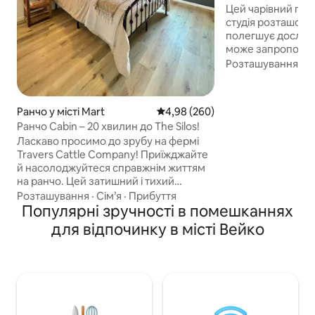
центрі Вако
Цей чарівний гос
студія розташован
полегшує дослід
може запропонув
Насолоджуйтеся
Розташування
·
Ц
магазинами, відв
насолоджуйтеся 
озером Уейко. П
Ранчо у місті Mart
Середня оцінка: 4,98 з 5, відгук
4,98 (260)
неквапливо по п
Ранчо Cabin – 20 хвилин до The Silos!
відвідайте фанта
Ласкаво просимо до зрубу на фермі
Камерон-Парк аб
Travers Cattle Company! Приїжджайте
байдарках по річц
й насолоджуйтеся справжнім життям
ми знаходимося н
на ранчо. Цей затишний і тихий
Університету Бейлора! 4 х
затишний куточок просторий, з
маленького магаз
Розташування
·
Сім’я
·
Прибуття
можливістю оренди конюшень для
Популярні зручності в помешканнях
хвилин до ринку М
коней та паркуванням для причепів.
хвилин до парку 
для відпочинку в місті Вейко
Потрібно більше місця? Забронюйте
хвилин до кампу
також «The Barndominium» або «The RV
Hookup», «Кімнату 1 або 2» для
спільного перебування з друзями або
сім'єю. Обидва розташовані в центрі
нашого робочого ранчо поруч із
нашою майстернею. Насолоджуйтеся