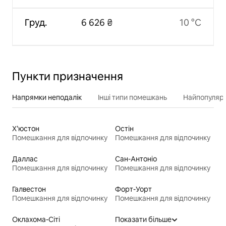
Груд.
6 626 ₴
10 °C
Пункти призначення
Напрямки неподалік
Інші типи помешкань
Найпопулярн
Х’юстон
Остін
Помешкання для відпочинку
Помешкання для відпочинку
Даллас
Сан-Антоніо
Помешкання для відпочинку
Помешкання для відпочинку
Галвестон
Форт-Уорт
Помешкання для відпочинку
Помешкання для відпочинку
Оклахома-Сіті
Показати більше