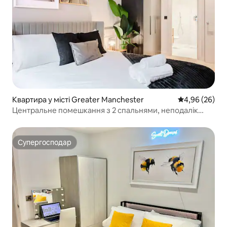
Квартира у місті Greater Manchester
Середня оцінка
4,96 (26)
Центральне помешкання з 2 спальнями, неподалік
Чайна-таун і театри
Супергосподар
Супергосподар