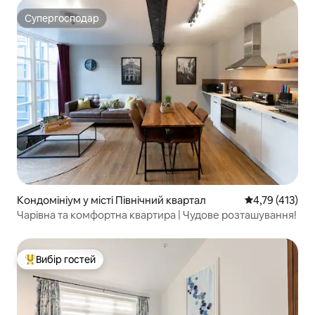
Супергосподар
Супергосподар
Кондомініум у місті Північний квартал
Середня оцінка
4,79 (413)
Чарівна та комфортна квартира | Чудове розташування!
Вибір гостей
Топ вибір гостей