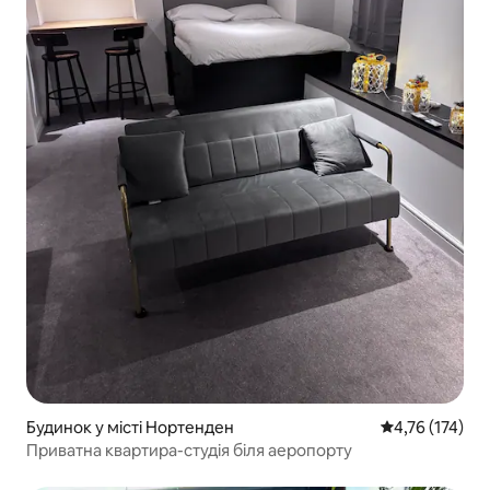
Будинок у місті Нортенден
Середня оцінка
4,76 (174)
Приватна квартира-студія біля аеропорту