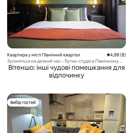
Квартира у місті Північний квартал
Середня оцін
4,88 (8)
Зупиніться на деякий час – бутик-студія в Північному
Вітеншо: інші чудові помешкання для
кварталі
відпочинку
Вибір гостей
Вибір гостей