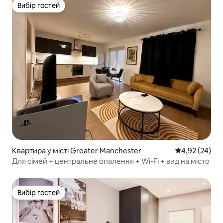
Вибір гостей
Вибір гостей
Квартира у місті Greater Manchester
Середня оцінк
4,92 (24)
Для сімей + центральне опалення + Wi-Fi + вид на місто
Вибір гостей
Вибір гостей