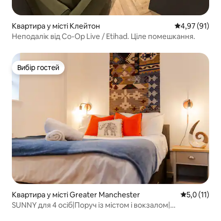
Квартира у місті Клейтон
Середня оцінк
4,97 (91)
Неподалік від Co-Op Live / Etihad. Ціле помешкання.
Вибір гостей
Вибір гостей
Квартира у місті Greater Manchester
Середня оцін
5,0 (11)
SUNNY для 4 осіб|Поруч із містом і вокзалом|
Безкоштовне паркування|Квартира 3