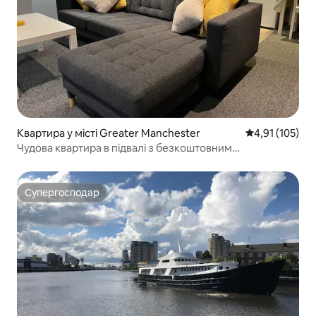
Квартира у місті Greater Manchester
Середня оцінка
4,91 (105)
Чудова квартира в підвалі з безкоштовним
паркуванням
Супергосподар
Супергосподар