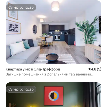
Супергосподар
Супергосподар
Квартира у місті Олд-Траффорд
Середня оці
4,8 (5)
Затишне помешкання з 2 спальнями та 2 ванними
кімнатами | Тренажерний зал, навчальна зона
відпочинку та безкоштовне паркування
Супергосподар
Супергосподар