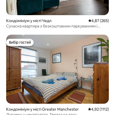
Кондомініум у місті Чедл
Середня оцінка:
4,87 (265)
Сучасна квартира з безкоштовним паркуванням і
садом
Вибір гостей
Вибір гостей
Кондомініум у місті Greater Manchester
Середня оцінка:
4,92 (1112)
Дуплекс у центрі міста. Тераса на даху.