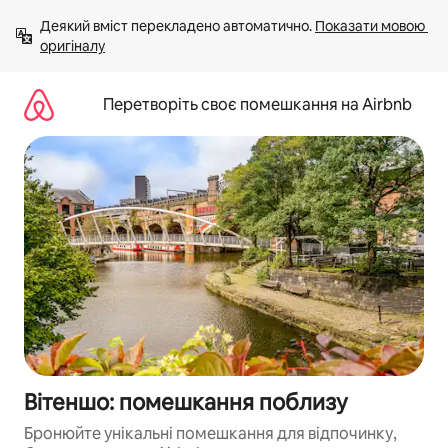
Перейти
Деякий вміст перекладено автоматично. 
Показати мовою 
до
оригіналу
вмісту
Перетворіть своє помешкання на Airbnb
Вітеншо: помешкання поблизу
Бронюйте унікальні помешкання для відпочинку,