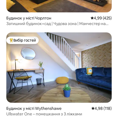
Будинок у місті Чорлтон
Середня оцінка:
4,99 (425)
Затишний будинок+сад | Чудова зона | Манчестер на
трамваї
Вибір гостей
Топ вибір гостей
Будинок у місті Wythenshawe
Середня оцінка
4,98 (118)
Ullswater One – помешкання з 3 ліжками