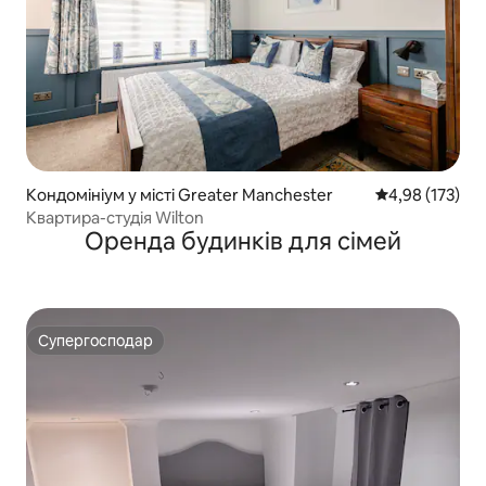
Кондомініум у місті Greater Manchester
Середня оцінка
4,98 (173)
Квартира-студія Wilton
Оренда будинків для сімей
Супергосподар
Супергосподар