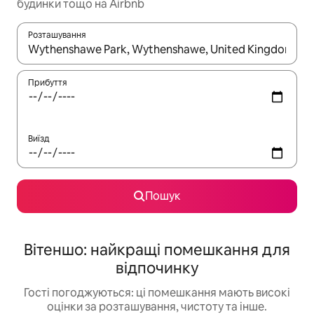
будинки тощо на Airbnb
Розташування
Отримавши результати пошуку, використовуйте для навігації с
Прибуття
Виїзд
Пошук
Вітеншо: найкращі помешкання для
відпочинку
Гості погоджуються: ці помешкання мають високі
оцінки за розташування, чистоту та інше.