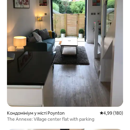
Кондомініум у місті Poynton
Середня оцінка:
4,99 (180)
The Annexe: Village center flat with parking