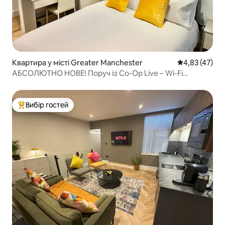
Квартира у місті Greater Manchester
Середня оцінк
4,83 (47)
АБСОЛЮТНО НОВЕ! Поруч із Co-Op Live – Wi-Fi
585 Мбіт/с – 4 спальні
Вибір гостей
Топ вибір гостей