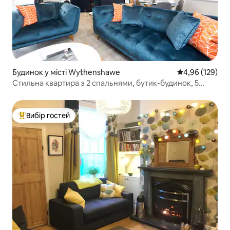
Будинок у місті Wythenshawe
Середня оцінка
4,96 (129)
Стильна квартира з 2 спальнями, бутик-будинок, 5
хвилин до аеропорту
Вибір гостей
Топ вибір гостей