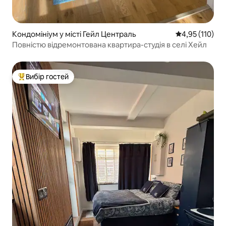
Кондомініум у місті Гейл Централь
Середня оцінка
4,95 (110)
Повністю відремонтована квартира-студія в селі Хейл
Вибір гостей
Топ вибір гостей