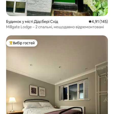
Будинок у місті Дідсбері Схід
Середня оцінка
4,91 (145)
Millgate Lodge – 2 спальні, нещодавно відремонтовані
Вибір гостей
Топ вибір гостей