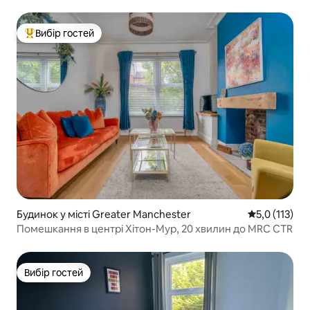
Вибір гостей
Топ вибір гостей
Будинок у місті Greater Manchester
Середня оцінк
5,0 (113)
Помешкання в центрі Хітон-Мур, 20 хвилин до MRC CTR
Вибір гостей
Вибір гостей