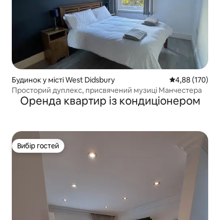
Будинок у місті West Didsbury
Середня оцінка
4,88 (170)
Просторий дуплекс, присвячений музиці Манчестера
Оренда квартир із кондиціонером
Вибір гостей
Вибір гостей