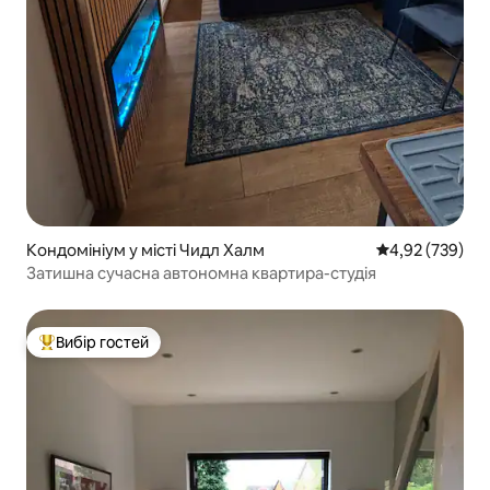
Кондомініум у місті Чидл Халм
Середня оцінка:
4,92 (739)
Затишна сучасна автономна квартира-студія
Вибір гостей
Топ вибір гостей