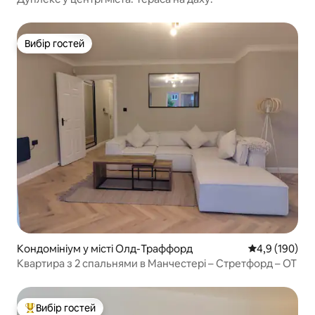
Вибір гостей
Вибір гостей
Кондомініум у місті Олд-Траффорд
Середня оцінк
4,9 (190)
Квартира з 2 спальнями в Манчестері – Стретфорд – OT
Вибір гостей
Топ вибір гостей