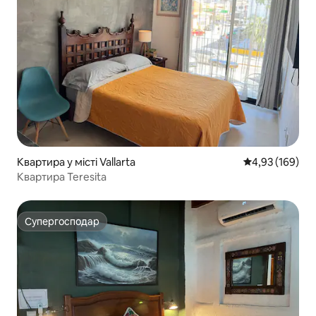
Квартира у місті Vallarta
Середня оцінка
4,93 (169)
Квартира Teresita
Супергосподар
Супергосподар