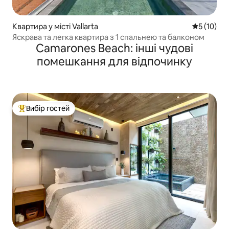
Квартира у місті Vallarta
Середня оц
5 (10)
Яскрава та легка квартира з 1 спальнею та балконом
Camarones Beach: інші чудові
помешкання для відпочинку
Вибір гостей
Топ вибір гостей