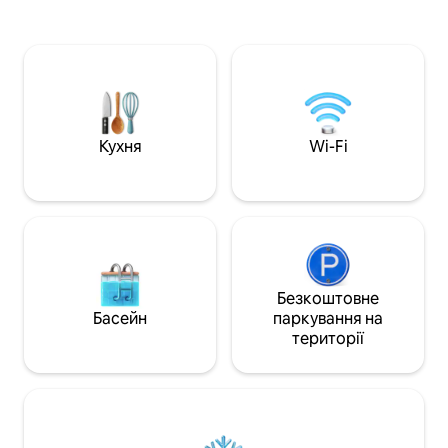
зручностями. Наша вілла розташована
телевізором і 2 
високо на гірському хребті з
ліжками, а також 
панорамним видом на затоку
Тераса з місцем д
Бандерас, Пуерто-Вальярта на півночі
на даху, індивіду
та Лос-Аркос на півдні. Розташування
вікна, закрита те
та колекція вілл широко визнані як
Fi та приголомшли
один із найкращих, які може
джунглі. Ідеально
запропонувати PV, завдяки
пар і груп, які ш
Кухня
Wi-Fi
безпрецедентному розташуванню та
відпочинок і неза
чудовим архітектурним деталям
Пуерто-Вальярті.
нашого анклаву вілл. Це автентична
прибережна Мексика - вся сучасна
розкіш в приголомшливому місці. Це
наш рай і дім далеко від дому, і ми
пишаємося тим, що ділимося ним з
нашими гостями! Вілла ваша! З
Безкоштовне
лицьового боку та зверху вниз! Я
Басейн
паркування на
завжди на зв 'язку електронною
території
поштою. У нас також є менеджер з
нерухомості в PV, господиня, садівник/
хлопчик з басейну та регулярні
послуги з технічного обслуговування.
Як наслідок, будь-яку проблему, яка
виникає, зазвичай може швидко