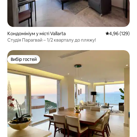
Кондомініум у місті Vallarta
Середня оцінка
4,96 (129)
Студія Парагвай – 1/2 кварталу до пляжу!
Вибір гостей
Вибір гостей