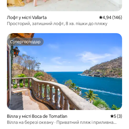
Лофт у місті Vallarta
Середня оцінка:
4,94 (146)
Просторий, затишний лофт, 8 хв. пішки до пляжу
Супергосподар
Супергосподар
Вілла у місті Boca de Tomatlan
Середня о
5 (3)
Вілла на березі океану · Приватний пляж і приливна
лагуна