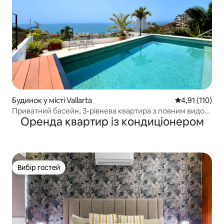
Будинок у місті Vallarta
Середня оцінка
4,91 (110)
Приватний басейн, 3-рівнева квартира з повним видом
Оренда квартир із кондиціонером
на океан океан!
Вибір гостей
Вибір гостей