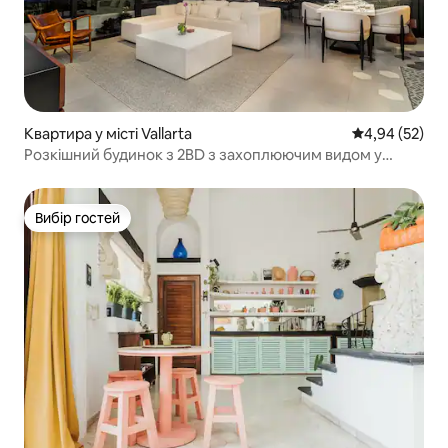
Квартира у місті Vallarta
Середня оцінк
4,94 (52)
Розкішний будинок з 2BD з захоплюючим видом у
Старому місті
Вибір гостей
Вибір гостей