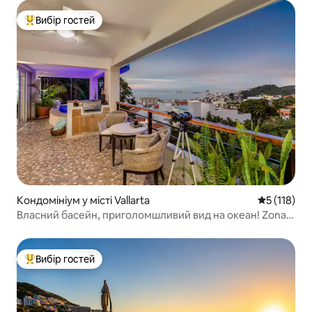
Вибір гостей
Топ вибір гостей
Кондомініум у місті Vallarta
Середня оці
5 (118)
Власний басейн, приголомшливий вид на океан! Zona
Romantica
Вибір гостей
Топ вибір гостей