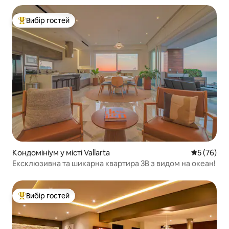
Вибір гостей
Топ вибір гостей
Кондомініум у місті Vallarta
Середня оц
5 (76)
Ексклюзивна та шикарна квартира 3B з видом на океан!
Вибір гостей
Топ вибір гостей