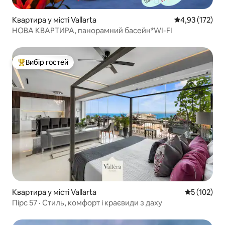
Квартира у місті Vallarta
Середня оцінка
4,93 (172)
НОВА КВАРТИРА, панорамний басейн*WI-FI
Вибір гостей
Топ вибір гостей
Квартира у місті Vallarta
Середня оці
5 (102)
Пірс 57 · Стиль, комфорт і краєвиди з даху