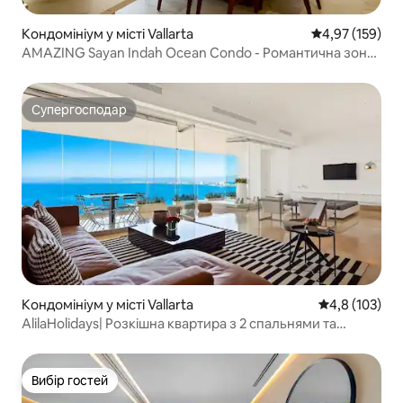
Кондомініум у місті Vallarta
Середня оцінка
4,97 (159)
AMAZING Sayan Indah Ocean Condo - Романтична зона
#B
Супергосподар
Супергосподар
Кондомініум у місті Vallarta
Середня оцінк
4,8 (103)
AlilaHolidays| Розкішна квартира з 2 спальнями та
приватним басейном
Вибір гостей
Вибір гостей