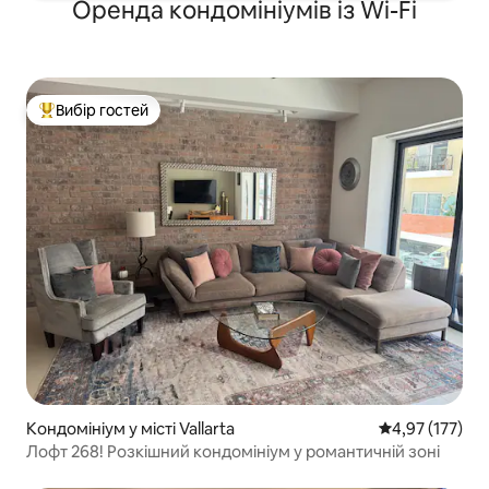
Оренда кондомініумів із Wi-Fi
Вибір гостей
Топ вибір гостей
Кондомініум у місті Vallarta
Середня оцінка
4,97 (177)
Лофт 268! Розкішний кондомініум у романтичній зоні