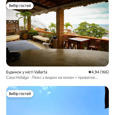
Вибір гостей
Вибір гостей
Будинок у місті Vallarta
Середня оцінка:
4,94 (166)
Casa Hidalgo · Люкс з видом на океан + приватне
джакузі
Вибір гостей
Вибір гостей