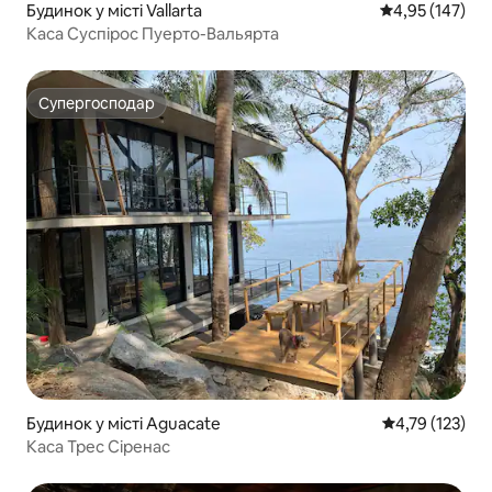
Будинок у місті Vallarta
Середня оцінка
4,95 (147)
Каса Суспірос Пуерто-Вальярта
Супергосподар
Супергосподар
Будинок у місті Aguacate
Середня оцінка
4,79 (123)
Каса Трес Сіренас