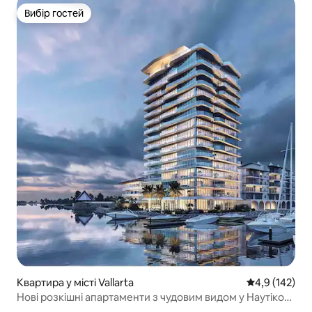
Вибір гостей
Вибір гостей
Квартира у місті Vallarta
Середня оцінк
4,9 (142)
Нові розкішні апартаменти з чудовим видом у Наутіко-
Марина-Вальярта