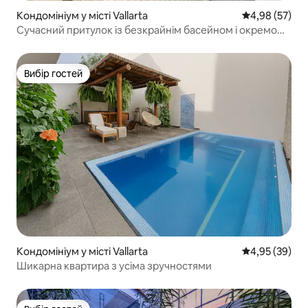
Кондомініум у місті Vallarta
Середня оцінк
4,98 (57)
Сучасний притулок із безкрайнім басейном і окремою
ванною
Вибір гостей
Вибір гостей
Кондомініум у місті Vallarta
Середня оцінк
4,95 (39)
Шикарна квартира з усіма зручностями