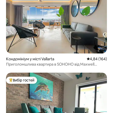
Кондомініум у місті Vallarta
Середня оцінка:
4,84 (164)
Приголомшлива квартира в SOHOHO від Maxwell
Residences
Вибір гостей
Топ вибір гостей