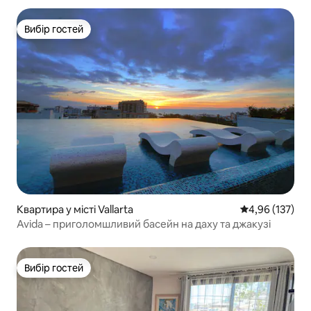
Вибір гостей
Вибір гостей
Квартира у місті Vallarta
Середня оцінка
4,96 (137)
Avida – приголомшливий басейн на даху та джакузі
Вибір гостей
Вибір гостей