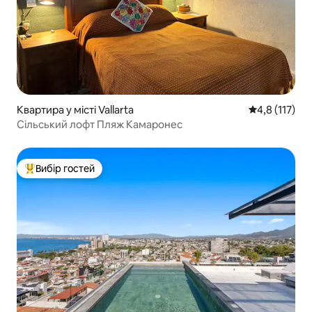
Квартира у місті Vallarta
Середня оцінк
4,8 (117)
Сільський лофт Пляж Камаронес
Вибір гостей
Топ вибір гостей