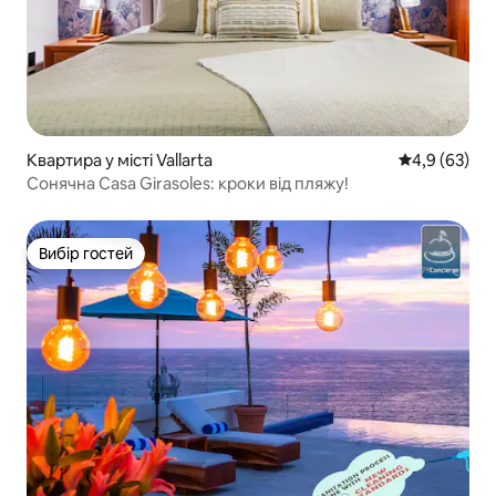
Квартира у місті Vallarta
Середня оцін
4,9 (63)
Сонячна Casa Girasoles: кроки від пляжу!
Вибір гостей
Вибір гостей