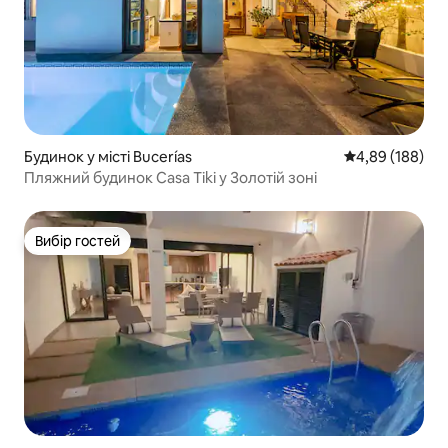
Будинок у місті Bucerías
Середня оцінка:
4,89 (188)
Пляжний будинок Casa Tiki у Золотій зоні
Вибір гостей
Вибір гостей