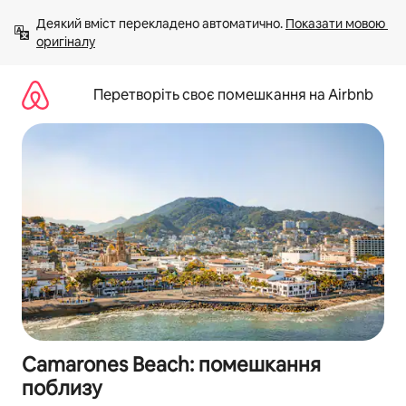
Перейти
Деякий вміст перекладено автоматично. 
Показати мовою 
до
оригіналу
вмісту
Перетворіть своє помешкання на Airbnb
Camarones Beach: помешкання
поблизу