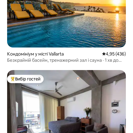
Кондомініум у місті Vallarta
Середня оцінка:
4,95 (436)
Безкрайній басейн, тренажерний зал і сауна · 1 хв до
пляжу
Вибір гостей
Топ вибір гостей