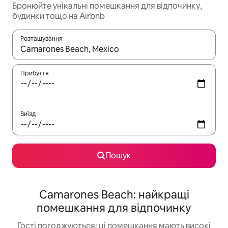
Бронюйте унікальні помешкання для відпочинку,
будинки тощо на Airbnb
Розташування
Отримавши результати пошуку, використовуйте для навігації с
Прибуття
Виїзд
Пошук
Camarones Beach: найкращі
помешкання для відпочинку
Гості погоджуються: ці помешкання мають високі