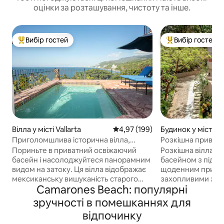
оцінки за розташування, чистоту та інше.
Вибір гостей
Вибір гостей
Топ вибір гостей
Топ вибір гостей
Вілла у місті Vallarta
Середня оцінка: 4,97 з 5, відгук
4,97 (199)
Будинок у місті Val
Приголомшлива історична вілла,
Розкішна приватна
приватний басейн і панорамний вид
краєвидами – Пу
Пориньте в приватний освіжаючий
Розкішна вілла з 
басейн і насолоджуйтеся панорамним
басейном з підігр
видом на затоку. Ця вілла відображає
щоденним прибир
мексиканську вишуканість старого
захопливими зах
Camarones Beach: популярні
світу з дерев 'яними балками,
ексклюзивному ра
розписаною вручну плиткою та
всього за кілька 
зручності в помешканнях для
колоніальним антикваріальним
Романтіки. Має 4
відпочинку
антикваріалом поряд із сучасними
ванними кімнатам