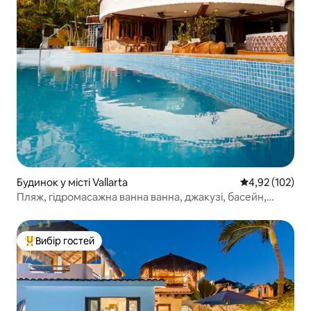
Будинок у місті Vallarta
Середня оцінка
4,92 (102)
Пляж, гідромасажна ванна ванна, джакузі, басейн,
шеф-кухар
Вибір гостей
Топ вибір гостей