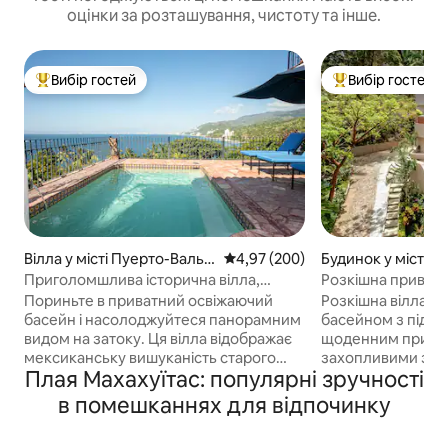
оцінки за розташування, чистоту та інше.
Вибір гостей
Вибір гостей
Топ вибір гостей
Топ вибір гостей
Вілла у місті Пуерто-Валья
Середня оцінка: 4,97 з 5, відгук
4,97 (200)
Будинок у місті К
рта
с
Приголомшлива історична вілла,
Розкішна приватна
приватний басейн і панорамний вид
краєвидами – Пу
Пориньте в приватний освіжаючий
Розкішна вілла з 
басейн і насолоджуйтеся панорамним
басейном з підігр
видом на затоку. Ця вілла відображає
щоденним прибир
мексиканську вишуканість старого
захопливими зах
Плая Махахуїтас: популярні зручності
світу з дерев 'яними балками,
ексклюзивному ра
розписаною вручну плиткою та
всього за кілька 
в помешканнях для відпочинку
колоніальним антикваріальним
Романтіки. Має 4
антикваріалом поряд із сучасними
ванними кімнатам