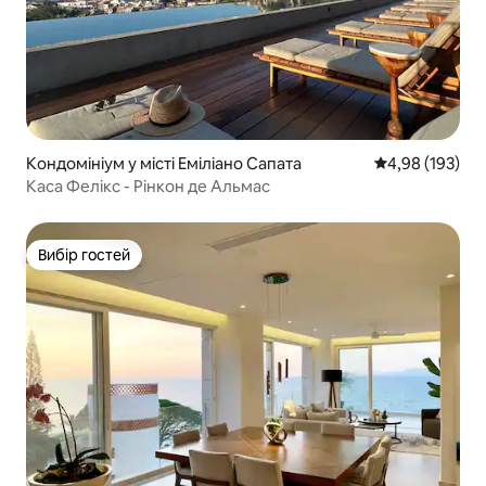
Кондомініум у місті Еміліано Сапата
Середня оцінка
4,98 (193)
Каса Фелікс - Рінкон де Альмас
Вибір гостей
Вибір гостей