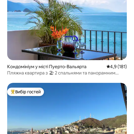
Кондомініум у місті Пуерто-Вальярта
Середня оцінк
4,9 (181)
Пляжна квартира з 🏖 2 спальнями та панорамним
видом!
Вибір гостей
Топ вибір гостей