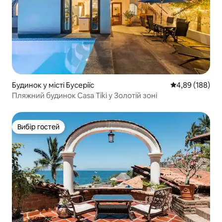
Будинок у місті Бусеріїс
Середня оцінка:
4,89 (188)
Пляжний будинок Casa Tiki у Золотій зоні
Вибір гостей
Вибір гостей