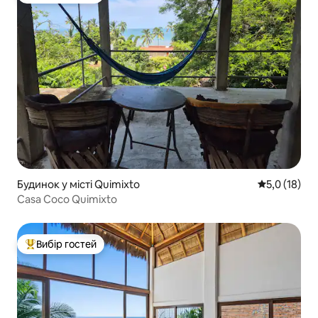
Будинок у місті Quimixto
Середня оцін
5,0 (18)
Casa Coco Quimixto
Вибір гостей
Топ вибір гостей