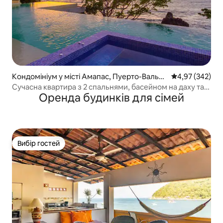
Кондомініум у місті Амапас, Пуерто-Вальяр
Середня оцінка:
4,97 (342)
та
Сучасна квартира з 2 спальнями, басейном на даху та
Оренда будинків для сімей
видом на океан
Вибір гостей
Вибір гостей