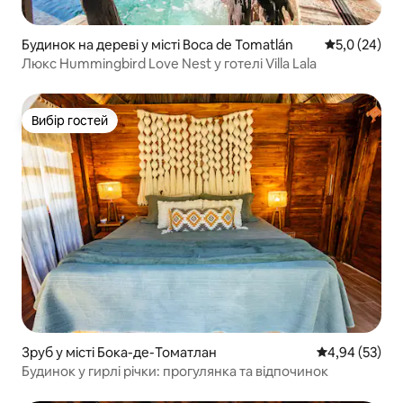
Будинок на дереві у місті Boca de Tomatlán
Середня оцін
5,0 (24)
Люкс Hummingbird Love Nest у готелі Villa Lala
Вибір гостей
Вибір гостей
Зруб у місті Бока-де-Томатлан
Середня оцінк
4,94 (53)
Будинок у гирлі річки: прогулянка та відпочинок