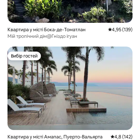
Квартира у місті Бока-де-Томатлан
Середня оцінка
4,95 (139)
Мій тропічний дім@Гніздо ігуан
Вибір гостей
Вибір гостей
Квартира у місті Амапас, Пуерто-Вальярта
Середня оцінк
4,8 (142)