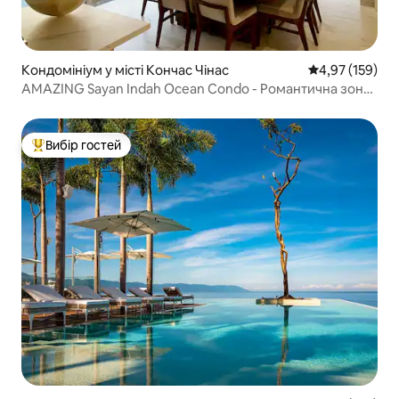
Кондомініум у місті Кончас Чінас
Середня оцінка
4,97 (159)
AMAZING Sayan Indah Ocean Condo - Романтична зона
#B
Вибір гостей
Топ вибір гостей