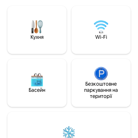
зручностями. Наша вілла розташована
телевізором і 2 
високо на гірському хребті з
ліжками, а також 
панорамним видом на затоку
Тераса з місцем д
Бандерас, Пуерто-Вальярта на півночі
на даху, індивіду
та Лос-Аркос на півдні. Розташування
вікна, закрита те
та колекція вілл широко визнані як
Fi та приголомшли
один із найкращих, які може
джунглі. Ідеально
Кухня
Wi-Fi
запропонувати PV, завдяки
пар і груп, які ш
безпрецедентному розташуванню та
відпочинок і неза
чудовим архітектурним деталям
Пуерто-Вальярті.
нашого анклаву вілл. Це автентична
прибережна Мексика - вся сучасна
розкіш в приголомшливому місці. Це
наш рай і дім далеко від дому, і ми
пишаємося тим, що ділимося ним з
Безкоштовне
нашими гостями! Вілла ваша! З
Басейн
паркування на
лицьового боку та зверху вниз! Я
території
завжди на зв 'язку електронною
поштою. У нас також є менеджер з
нерухомості в PV, господиня, садівник/
хлопчик з басейну та регулярні
послуги з технічного обслуговування.
Як наслідок, будь-яку проблему, яка
виникає, зазвичай може швидко