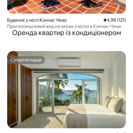
Будинок у місті Кончас Чінас
Середня оцінка
4,99 (121)
Приголомшливий вид на океан з вілли в Кончас-Чінас
Оренда квартир із кондиціонером
Супергосподар
Супергосподар