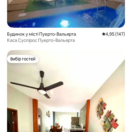
Будинок у місті Пуерто-Вальярта
Середня оцінка
4,95 (147)
Каса Суспірос Пуерто-Вальярта
Вибір гостей
Вибір гостей