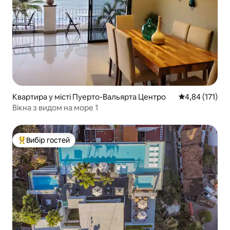
Квартира у місті Пуерто-Вальярта Центро
Середня оцінка
4,84 (171)
Вікна з видом на море 1
Вибір гостей
Топ вибір гостей