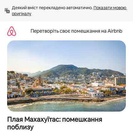
Перейти
Деякий вміст перекладено автоматично. 
Показати мовою 
до
оригіналу
вмісту
Перетворіть своє помешкання на Airbnb
Плая Махахуїтас: помешкання
поблизу