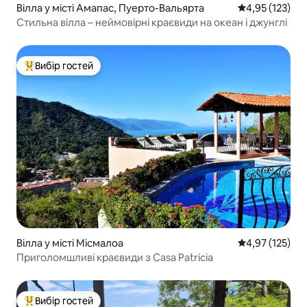
Вілла у місті Амапас, Пуерто-Вальярта
Середня оцінка
4,95 (123)
Стильна вілла – неймовірні краєвиди на океан і джунглі
Вибір гостей
Топ вибір гостей
Вілла у місті Місмалоа
Середня оцінка
4,97 (125)
Приголомшливі краєвиди з Casa Patricia
Вибір гостей
Топ вибір гостей