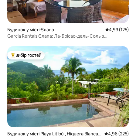
Будинок у місті Єлапа
Середня оцінка
4,93 (125)
Garcia Rentals Єлапа: Ла-Брісас-дель-Соль з
кондиціонером
Вибір гостей
Топ вибір гостей
Будинок у місті Playa Litibú , Higuera Blanca,
Середня оцінка:
4,96 (225)