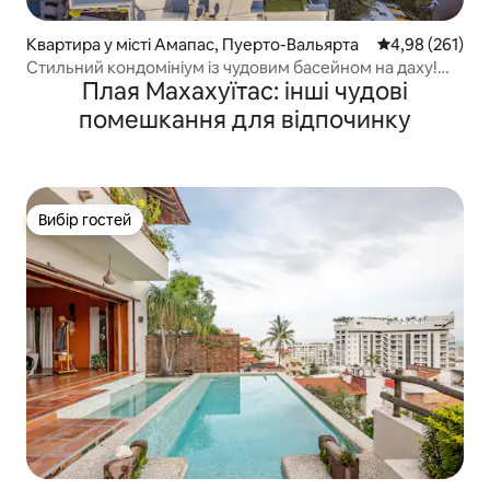
Квартира у місті Амапас, Пуерто-Вальярта
Середня оцінка
4,98 (261)
Стильний кондомініум із чудовим басейном на даху!
Плая Махахуїтас: інші чудові
303
помешкання для відпочинку
Вибір гостей
Вибір гостей