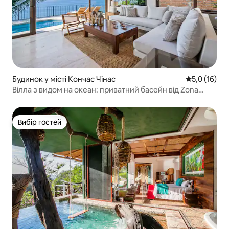
Будинок у місті Кончас Чінас
Середня оцін
5,0 (16)
Вілла з видом на океан: приватний басейн від Zona
Romántica
Вибір гостей
Вибір гостей