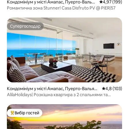
Кондомініум у місті Амапас, Пуерто-Вальяр
Середня оцінка
4,97 (199)
та
Романтична зона Stunner! Casa Disfruto PV @ PIER|57
Супергосподар
Супергосподар
Кондомініум у місті Амапас, Пуерто-Вальярт
Середня оцінк
4,8 (103)
а
AlilaHolidays| Розкішна квартира з 2 спальнями та
приватним басейном
Вибір гостей
Топ вибір гостей