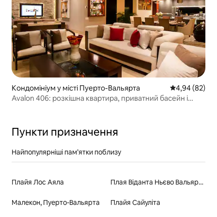
Кондомініум у місті Пуерто-Вальярта
Середня оцінка
4,94 (82)
Avalon 406: розкішна квартира, приватний басейн і
чудовий вид
Пункти призначення
Найпопулярніші пам’ятки поблизу
Плайя Лос Аяла
Плая Віданта Ньєво Вальярта
Малекон, Пуерто-Вальярта
Плайя Сайуліта