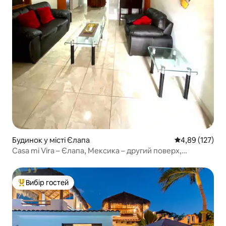
Будинок у місті Єлапа
Середня оцінка
4,89 (127)
Casa mi Vira – Єлапа, Мексика – другий поверх,
2 спальні
Вибір гостей
Топ вибір гостей