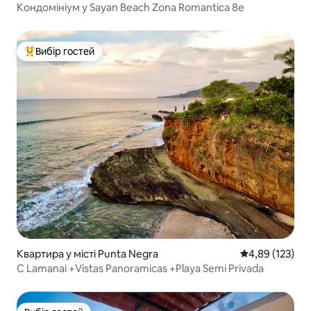
Кондомініум у Sayan Beach Zona Romantica 8e
Вибір гостей
Топ вибір гостей
Квартира у місті Punta Negra
Середня оцінка
4,89 (123)
C Lamanai +Vistas Panoramicas +Playa Semi Privada