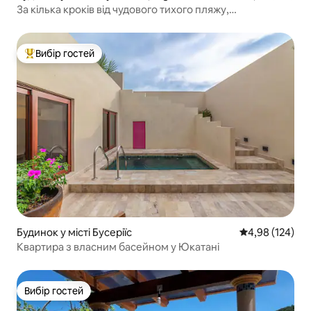
Punta Mita
За кілька кроків від чудового тихого пляжу,
високошвидкісний Wi-Fi
Вибір гостей
Топ вибір гостей
Будинок у місті Бусеріїс
Середня оцінка
4,98 (124)
Квартира з власним басейном у Юкатані
Вибір гостей
Вибір гостей