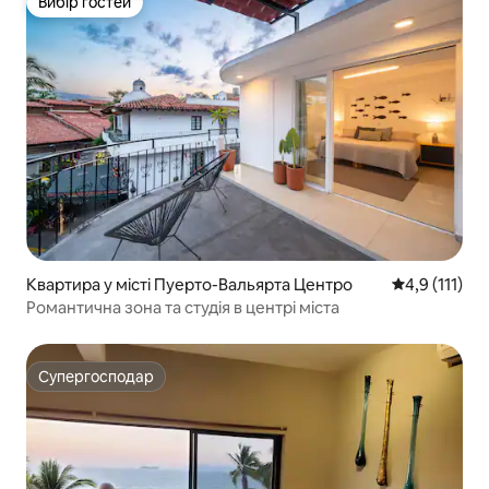
Вибір гостей
Вибір гостей
Квартира у місті Пуерто-Вальярта Центро
Середня оцінк
4,9 (111)
Романтична зона та студія в центрі міста
Супергосподар
Супергосподар