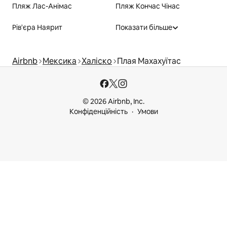
Пляж Лас-Анімас
Пляж Кончас Чінас
Рів'єра Наярит
Показати більше
Airbnb
Мексика
Халіско
Плая Махахуїтас
© 2026 Airbnb, Inc.
Конфіденційність
Умови