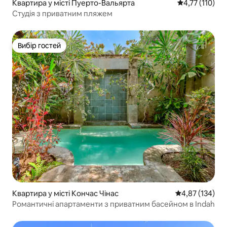
Квартира у місті Пуерто-Вальярта
Середня оцінка
4,77 (110)
Студія з приватним пляжем
Вибір гостей
Вибір гостей
Квартира у місті Кончас Чінас
Середня оцінка
4,87 (134)
Романтичні апартаменти з приватним басейном в Indah