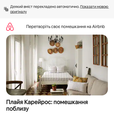
Перейти
Деякий вміст перекладено автоматично. 
Показати мовою 
до
оригіналу
вмісту
Перетворіть своє помешкання на Airbnb
Плайя Карейрос: помешкання
поблизу