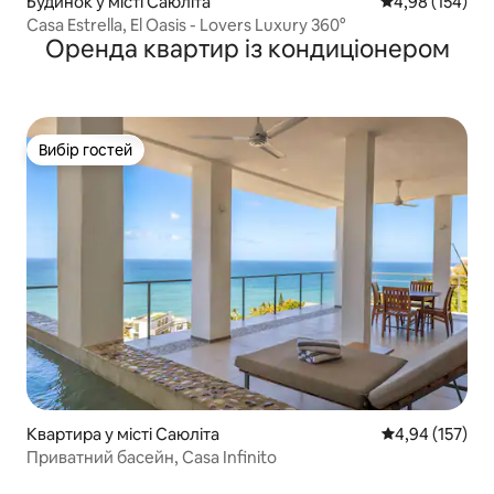
Будинок у місті Саюліта
Середня оцінка
4,98 (154)
Casa Estrella, El Oasis - Lovers Luxury 360°
Оренда квартир із кондиціонером
Вибір гостей
Вибір гостей
Квартира у місті Саюліта
Середня оцінка
4,94 (157)
Приватний басейн, Casa Infinito