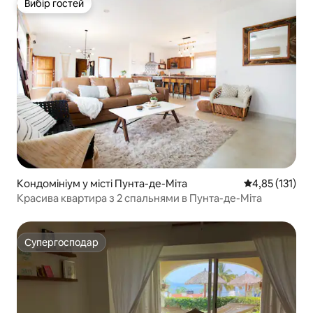
Вибір гостей
Вибір гостей
Кондомініум у місті Пунта-де-Міта
Середня оцінка
4,85 (131)
Красива квартира з 2 спальнями в Пунта-де-Міта
Супергосподар
Супергосподар