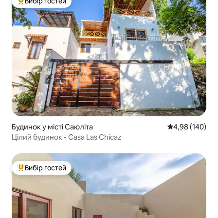
Вибір гостей
Топ вибір гостей
Будинок у місті Саюліта
Середня оцінка:
4,98 (140)
Цілий будинок - Casa Las Chicaz
Вибір гостей
Топ вибір гостей