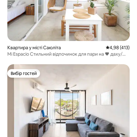
Квартира у місті Саюліта
Середня оцінка
4,98 (413)
Mi Espacio Стильний відпочинок для пари на 🖤 даху/
біля басейну
Вибір гостей
Вибір гостей