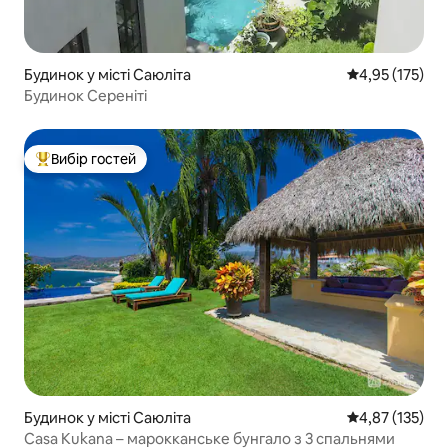
Будинок у місті Саюліта
Середня оцінка
4,95 (175)
Будинок Сереніті
Вибір гостей
Топ вибір гостей
Будинок у місті Саюліта
Середня оцінка
4,87 (135)
Casa Kukana – марокканське бунгало з 3 спальнями