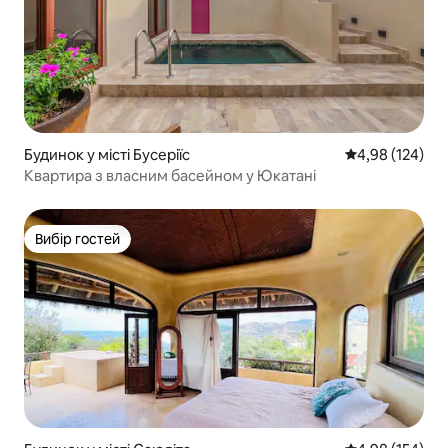
Будинок у місті Бусеріїс
Середня оцінка
4,98 (124)
Квартира з власним басейном у Юкатані
Вибір гостей
Вибір гостей