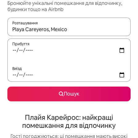
Бронюйте унікальні помешкання для відпочинку,
будинки тощо на Airbnb
Розташування
Отримавши результати пошуку, використовуйте для навігації с
Прибуття
Виїзд
Пошук
Плайя Карейрос: найкращі
помешкання для відпочинку
Гості погоджуються: ці помешкання мають високі