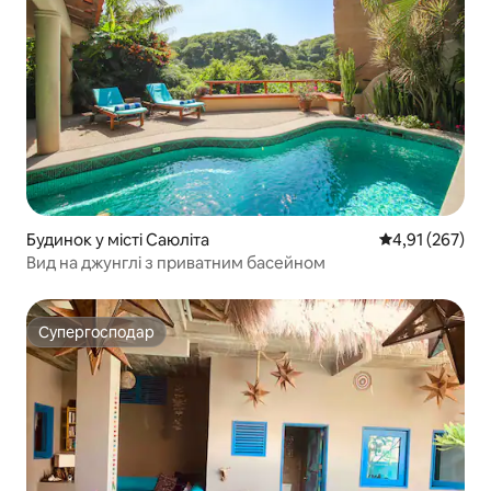
Будинок у місті Саюліта
Середня оцінка
4,91 (267)
Вид на джунглі з приватним басейном
Супергосподар
Супергосподар