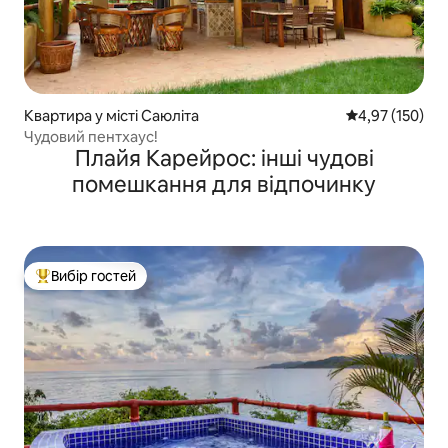
Квартира у місті Саюліта
Середня оцінка
4,97 (150)
Чудовий пентхаус!
Плайя Карейрос: інші чудові
помешкання для відпочинку
Вибір гостей
Топ вибір гостей