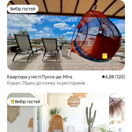
Вибір гостей
Вибір гостей
Квартира у місті Пунта-де-Міта
Середня оцінка
4,88 (120)
Корал. Пішки до пляжу та ресторанів.
Вибір гостей
Топ вибір гостей