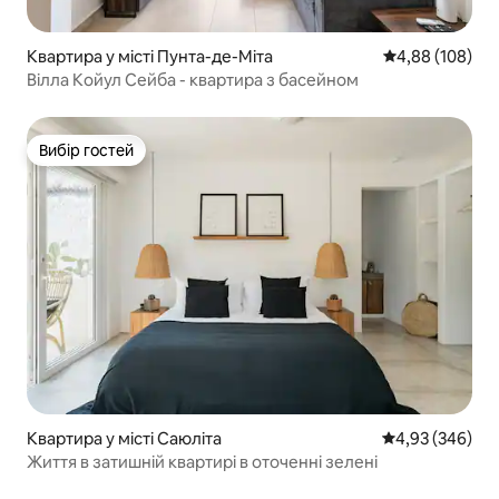
Квартира у місті Пунта-де-Міта
Середня оцінка:
4,88 (108)
Вілла Койул Сейба - квартира з басейном
Вибір гостей
Вибір гостей
Квартира у місті Саюліта
Середня оцінка:
4,93 (346)
Життя в затишній квартирі в оточенні зелені