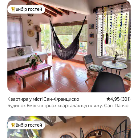
Вибір гостей
Топ вибір гостей
Квартира у місті Сан-Франциско
Середня оцінка
4,95 (301)
Будинок Емілія в трьох кварталах від пляжу. Сан-Панчо
Вибір гостей
Топ вибір гостей