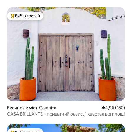
Вибір гостей
Топ вибір гостей
Будинок у місті Саюліта
Середня оцінка
4,96 (150)
CASA BRILLANTE – приватний оазис, 1 квартал від площі