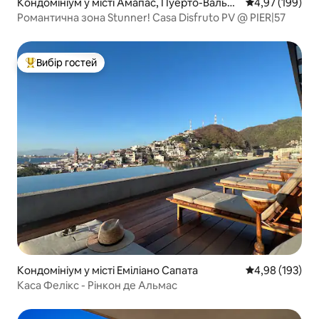
Кондомініум у місті Амапас, Пуерто-Вальяр
Середня оцінка
4,97 (199)
та
Романтична зона Stunner! Casa Disfruto PV @ PIER|57
Вибір гостей
Топ вибір гостей
Кондомініум у місті Еміліано Сапата
Середня оцінка
4,98 (193)
Каса Фелікс - Рінкон де Альмас