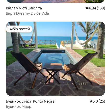
Вілла у місті Саюліта
Середня оцінка
4,94 (159)
Вілла Dreamy Dulce Vida
Вибір гостей
Вибір гостей
Будинок у місті Punta Negra
Середня оцін
5,0 (25)
Будинок Марр