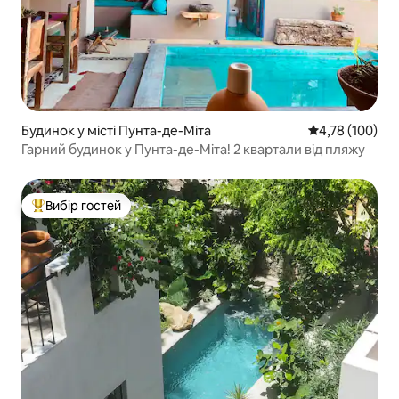
Будинок у місті Пунта-де-Міта
Середня оцінка
4,78 (100)
Гарний будинок у Пунта-де-Міта! 2 квартали від пляжу
Вибір гостей
Топ вибір гостей