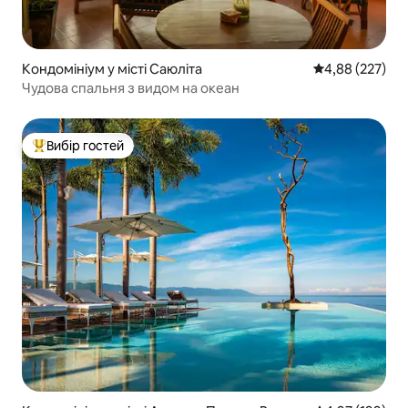
Кондомініум у місті Саюліта
Середня оцінка:
4,88 (227)
Чудова спальня з видом на океан
Вибір гостей
Топ вибір гостей