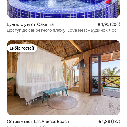
Бунгало у місті Саюліта
Середня оцінка:
4,95 (206)
Доступ до секретного пляжу! Love Nest - Будинок Лос-
Аркос
Вибір гостей
Вибір гостей
Острів у місті Las Animas Beach
Середня оцінка
4,88 (137)