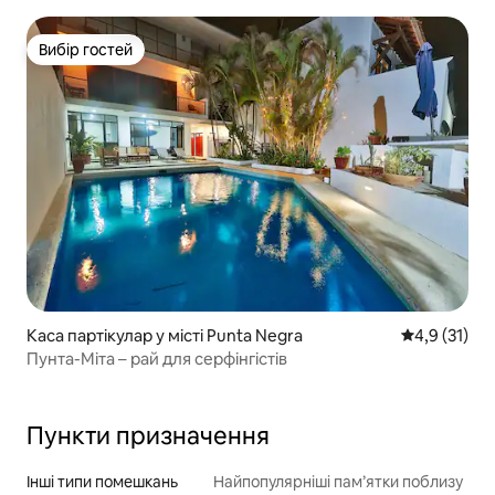
Вибір гостей
Вибір гостей
Каса партікулар у місті Punta Negra
Середня оцін
4,9 (31)
Пунта-Міта – рай для серфінгістів
Пункти призначення
Інші типи помешкань
Найпопулярніші пам’ятки поблизу