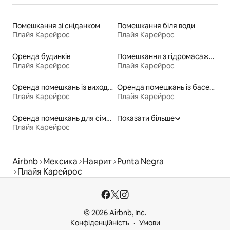
Помешкання зі сніданком
Помешкання біля води
Плайя Карейрос
Плайя Карейрос
Оренда будинків
Помешкання з гідромасажною ванною
Плайя Карейрос
Плайя Карейрос
Оренда помешкань із виходом до пляжу
Оренда помешкань із басейном
Плайя Карейрос
Плайя Карейрос
Оренда помешкань для сімей
Показати більше
Плайя Карейрос
Airbnb
Мексика
Наярит
Punta Negra
Плайя Карейрос
© 2026 Airbnb, Inc.
Конфіденційність
Умови