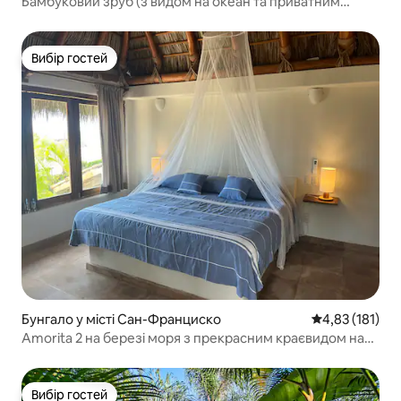
Бамбуковий зруб (з видом на океан та приватним
басейном)
Вибір гостей
Вибір гостей
Бунгало у місті Сан-Франциско
Середня оцінка
4,83 (181)
Amorita 2 на березі моря з прекрасним краєвидом на
океан.
Вибір гостей