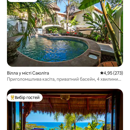
Вибір гостей
Вілла у місті Саюліта
Середня оцінка
4,95 (273)
Приголомшлива касіта, приватний басейн, 4 хвилини
пішки до пляжу
Вибір гостей
Топ вибір гостей