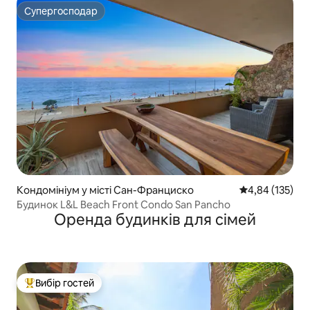
Супергосподар
Супергосподар
Кондомініум у місті Сан-Франциско
Середня оцінка
4,84 (135)
Будинок L&L Beach Front Condo San Pancho
Оренда будинків для сімей
Вибір гостей
Топ вибір гостей