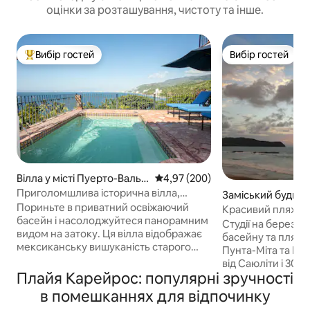
оцінки за розташування, чистоту та інше.
Вибір гостей
Вибір гостей
Топ вибір гостей
Вибір гостей
Вілла у місті Пуерто-Валья
Середня оцінка: 4,97 з 5, відгук
4,97 (200)
рта
Приголомшлива історична вілла,
Заміський будинок
приватний басейн і панорамний вид
Пориньте в приватний освіжаючий
unta Negra
Красивий пляж з
басейн і насолоджуйтеся панорамним
краєвидами та хо
Студії на березі 
видом на затоку. Ця вілла відображає
басейну та пляжу.
мексиканську вишуканість старого
Пунта-Міта та Іге
світу з дерев 'яними балками,
від Саюліти і 30 х
розписаною вручну плиткою та
Плайя Карейрос: популярні зручності
хвилин від міжна
колоніальним антикваріальним
без пробок. Пор
в помешканнях для відпочинку
антикваріалом поряд із сучасними
місцями для серфі