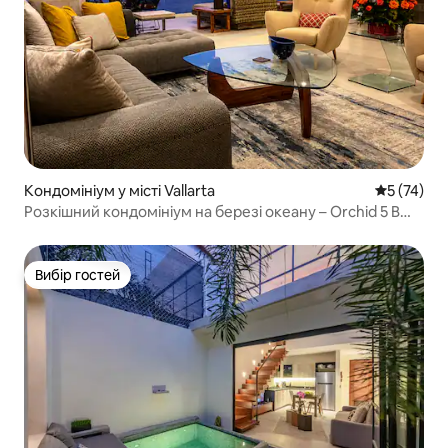
Кондомініум у місті Vallarta
Середня оц
5 (74)
Розкішний кондомініум на березі океану – Orchid 5 B
Beachfront
Вибір гостей
Вибір гостей