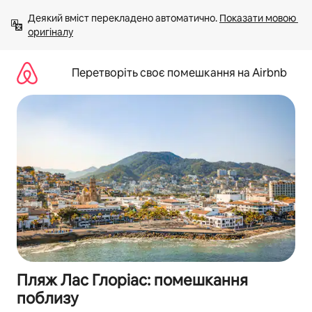
Перейти
Деякий вміст перекладено автоматично. 
Показати мовою 
до
оригіналу
вмісту
Перетворіть своє помешкання на Airbnb
Пляж Лас Глоріас: помешкання
поблизу