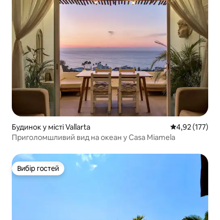
Будинок у місті Vallarta
Середня оцінка
4,92 (177)
Приголомшливий вид на океан у Casa Miamela
Вибір гостей
Вибір гостей