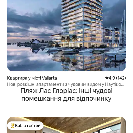
Квартира у місті Vallarta
Середня оцінк
4,9 (142)
Нові розкішні апартаменти з чудовим видом у Наутіко-
Пляж Лас Глоріас: інші чудові
Марина-Вальярта
помешкання для відпочинку
Вибір гостей
Топ вибір гостей