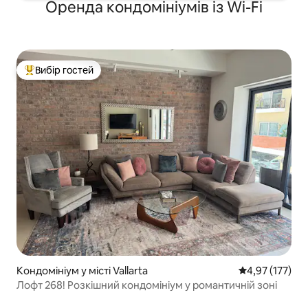
Оренда кондомініумів із Wi-Fi
Вибір гостей
Топ вибір гостей
Кондомініум у місті Vallarta
Середня оцінка
4,97 (177)
Лофт 268! Розкішний кондомініум у романтичній зоні