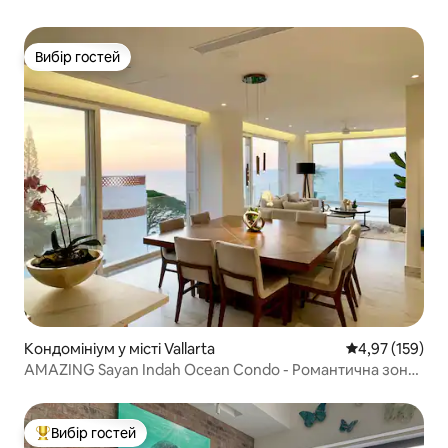
ТЕРАСОЮ
Вибір гостей
Вибір гостей
Кондомініум у місті Vallarta
Середня оцінка
4,97 (159)
AMAZING Sayan Indah Ocean Condo - Романтична зона
#B
Вибір гостей
Топ вибір гостей