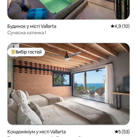
Будинок у місті Vallarta
Середня оцін
4,9 (10)
Сучасна хатинка I
Вибір гостей
Топ вибір гостей
Кондомініум у місті Vallarta
Середня оц
5 (53)