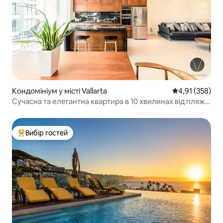
Кондомініум у місті Vallarta
Середня оцінка
4,91 (358)
Сучасна та елегантна квартира в 10 хвилинах від пляжу
та набережної
Вибір гостей
Топ вибір гостей