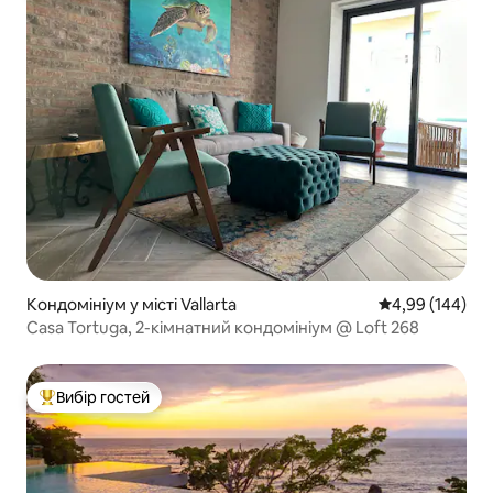
Кондомініум у місті Vallarta
Середня оцінка:
4,99 (144)
Casa Tortuga, 2-кімнатний кондомініум @ Loft 268
Вибір гостей
Топ вибір гостей