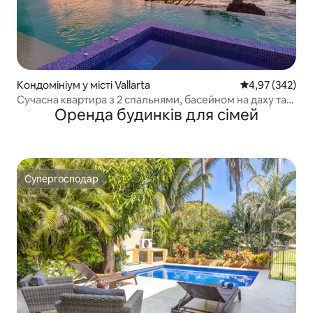
Кондомініум у місті Vallarta
Середня оцінка:
4,97 (342)
Сучасна квартира з 2 спальнями, басейном на даху та
Оренда будинків для сімей
видом на океан
Супергосподар
Супергосподар