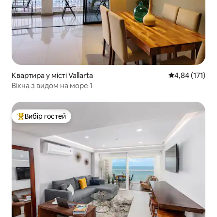
Квартира у місті Vallarta
Середня оцінка
4,84 (171)
Вікна з видом на море 1
Вибір гостей
Топ вибір гостей