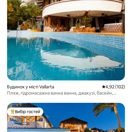
Будинок у місті Vallarta
Середня оцінка
4,92 (102)
Пляж, гідромасажна ванна ванна, джакузі, басейн,
шеф-кухар
Вибір гостей
Топ вибір гостей