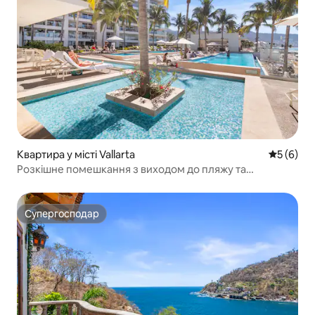
Квартира у місті Vallarta
Середня о
5 (6)
Розкішне помешкання з виходом до пляжу та
дивовижним краєвидом
Супергосподар
Супергосподар