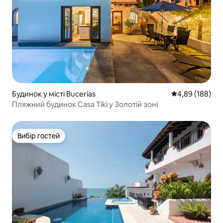
Будинок у місті Bucerías
Середня оцінка:
4,89 (188)
Пляжний будинок Casa Tiki у Золотій зоні
Вибір гостей
Вибір гостей