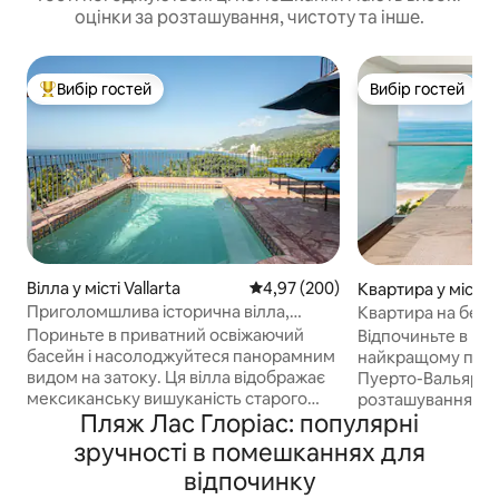
оцінки за розташування, чистоту та інше.
Вибір гостей
Вибір гостей
Топ вибір гостей
Вибір гостей
Вілла у місті Vallarta
Середня оцінка: 4,97 з 5, відгук
4,97 (200)
Квартира у місті V
Приголомшлива історична вілла,
Квартира на бере
приватний басейн і панорамний вид
балконом. Розта
Пориньте в приватний освіжаючий
Відпочиньте в раю 
басейн і насолоджуйтеся панорамним
найкращому пляж
видом на затоку. Ця вілла відображає
Пуерто-Вальярті
мексиканську вишуканість старого
розташуванням у 
Пляж Лас Глоріас: популярні
світу з дерев 'яними балками,
основних пам 'ято
розписаною вручну плиткою та
приголомшливим 
зручності в помешканнях для
колоніальним антикваріальним
зручним ліжком ро
відпочинку
антикваріалом поряд із сучасними
диваном-ліжком,