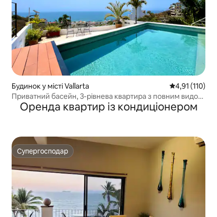
Будинок у місті Vallarta
Середня оцінка
4,91 (110)
Приватний басейн, 3-рівнева квартира з повним видом
Оренда квартир із кондиціонером
на океан океан!
Супергосподар
Супергосподар