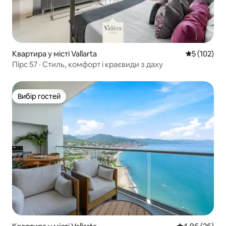
Квартира у місті Vallarta
Середня оці
5 (102)
Пірс 57 · Стиль, комфорт і краєвиди з даху
Вибір гостей
Вибір гостей