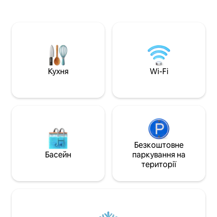
зручностями. Наша вілла розташована
кімнатою та пов
високо на гірському хребті з
сушильною маши
панорамним видом на затоку
Насолоджуйтеся
Бандерас, Пуерто-Вальярта на півночі
із видом на басей
та Лос-Аркос на півдні. Розташування
відпочиньте в бе
та колекція вілл широко визнані як
березі океану, дж
один із найкращих, які може
тренажерному за
запропонувати PV, завдяки
поруч із найкра
Кухня
Wi-Fi
безпрецедентному розташуванню та
магазинами та па
чудовим архітектурним деталям
Забезпечте своє 
нашого анклаву вілл. Це автентична
ексклюзивному п
прибережна Мексика - вся сучасна
незабутнього від
розкіш в приголомшливому місці. Це
наш рай і дім далеко від дому, і ми
пишаємося тим, що ділимося ним з
нашими гостями! Вілла ваша! З
Безкоштовне
лицьового боку та зверху вниз! Я
Басейн
паркування на
завжди на зв 'язку електронною
території
поштою. У нас також є менеджер з
нерухомості в PV, господиня, садівник/
хлопчик з басейну та регулярні
послуги з технічного обслуговування.
Як наслідок, будь-яку проблему, яка
виникає, зазвичай може швидко