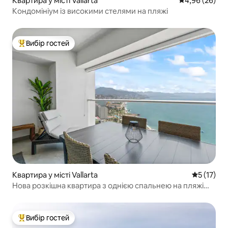
Квартира у місті Vallarta
Середня оцінка
4,96 (26)
Кондомініум із високими стелями на пляжі
Вибір гостей
Топ вибір гостей
Квартира у місті Vallarta
Середня оц
5 (17)
Нова розкішна квартира з однією спальнею на пляжі
@Harbor171
Вибір гостей
Топ вибір гостей