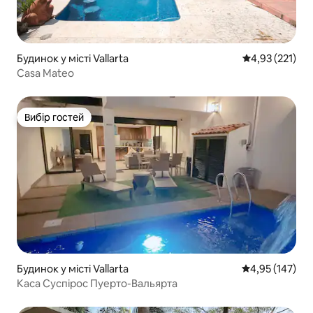
Будинок у місті Vallarta
Середня оцінка
4,93 (221)
Casa Mateo
Вибір гостей
Вибір гостей
Будинок у місті Vallarta
Середня оцінка
4,95 (147)
Каса Суспірос Пуерто-Вальярта