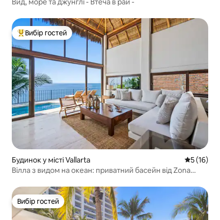
Вид, море та джунглі - Втеча в рай -
Вибір гостей
Топ вибір гостей
Будинок у місті Vallarta
Середня оц
5 (16)
Вілла з видом на океан: приватний басейн від Zona
Romántica
Вибір гостей
Вибір гостей