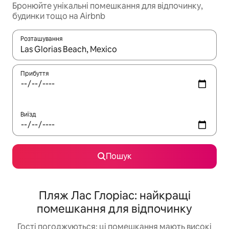
Бронюйте унікальні помешкання для відпочинку,
будинки тощо на Airbnb
Розташування
Отримавши результати пошуку, використовуйте для навігації с
Прибуття
Виїзд
Пошук
Пляж Лас Глоріас: найкращі
помешкання для відпочинку
Гості погоджуються: ці помешкання мають високі