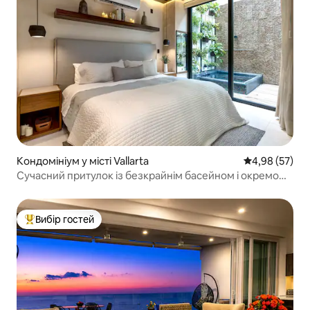
Кондомініум у місті Vallarta
Середня оцінк
4,98 (57)
Сучасний притулок із безкрайнім басейном і окремою
ванною
Вибір гостей
Топ вибір гостей