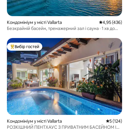
Кондомініум у місті Vallarta
Середня оцінка:
4,95 (436)
Безкрайній басейн, тренажерний зал і сауна · 1 хв до
пляжу
Вибір гостей
Топ вибір гостей
Кондомініум у місті Vallarta
Середня оці
5 (124)
РОЗКІШНИЙ ПЕНТХАУС З ПРИВАТНИМ БАСЕЙНОМ І