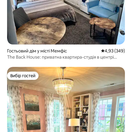
Гостьовий дім у місті Мемфіс
Середня оцінка:
4,93 (349)
The Back House: приватна квартира-студія в центрі
міста
Вибір гостей
Вибір гостей