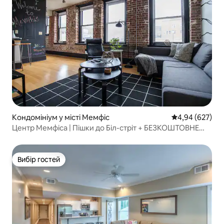
Кондомініум у місті Мемфіс
Середня оцінка:
4,94 (627)
Центр Мемфіса | Пішки до Біл-стріт + БЕЗКОШТОВНЕ
паркування
Вибір гостей
Вибір гостей