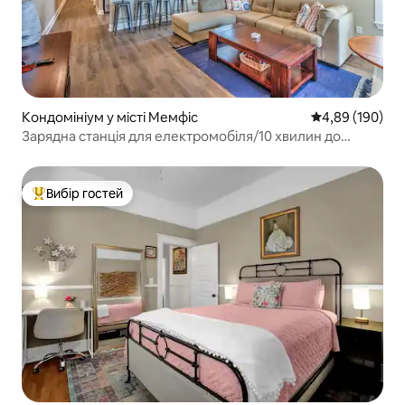
Кондомініум у місті Мемфіс
Середня оцінка:
4,89 (190)
Зарядна станція для електромобіля/10 хвилин до
вулиці Біл/Безкоштовний безпечний паркінг/
Вибір гостей
Топ вибір гостей