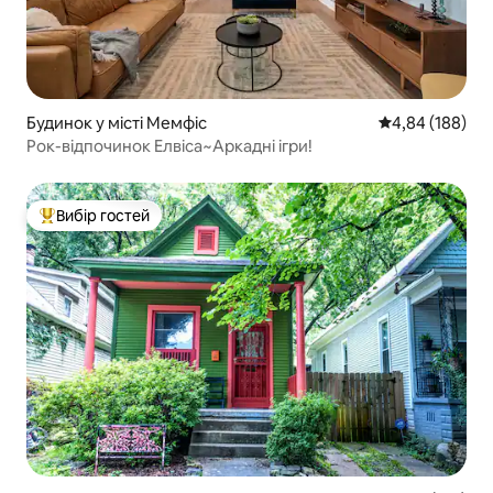
Будинок у місті Мемфіс
Середня оцінка:
4,84 (188)
Рок-відпочинок Елвіса~Аркадні ігри!
Вибір гостей
Топ вибір гостей