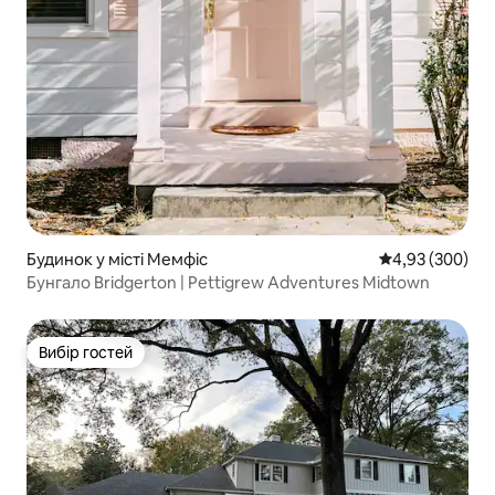
Будинок у місті Мемфіс
Середня оцінка:
4,93 (300)
Бунгало Bridgerton | Pettigrew Adventures Midtown
Вибір гостей
Вибір гостей