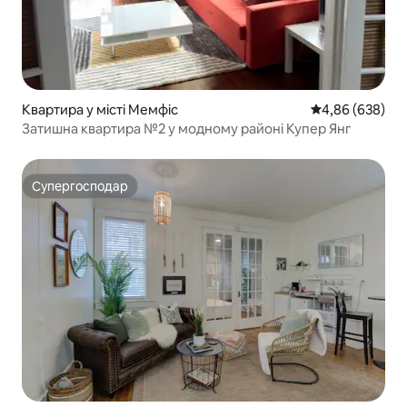
Квартира у місті Мемфіс
Середня оцінка:
4,86 (638)
Затишна квартира №2 у модному районі Купер Янг
Супергосподар
Супергосподар