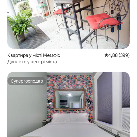
Квартира у місті Мемфіс
Середня оцінка:
4,88 (399)
Дуплекс у центрі міста
Супергосподар
Супергосподар