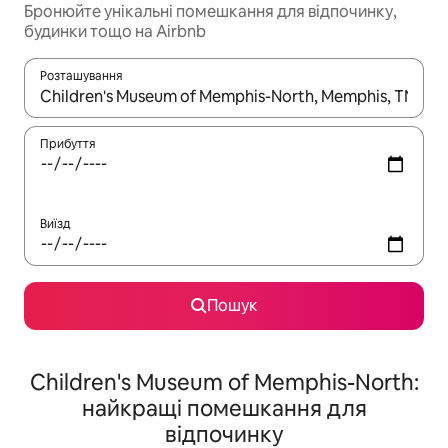
Бронюйте унікальні помешкання для відпочинку,
будинки тощо на Airbnb
Розташування
Отримавши результати пошуку, використовуйте для навігації с
Прибуття
Виїзд
Пошук
Children's Museum of Memphis-North:
найкращі помешкання для
відпочинку