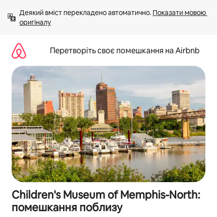
Перейти
Деякий вміст перекладено автоматично. 
Показати мовою 
до
оригіналу
вмісту
Перетворіть своє помешкання на Airbnb
Children's Museum of Memphis-North:
помешкання поблизу