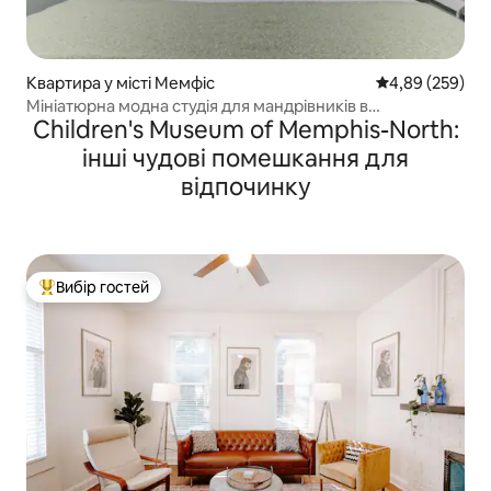
Квартира у місті Мемфіс
Середня оцінка:
4,89 (259)
Мініатюрна модна студія для мандрівників в
Children's Museum of Memphis-North:
історичному центрі міста!
інші чудові помешкання для
відпочинку
Вибір гостей
Топ вибір гостей