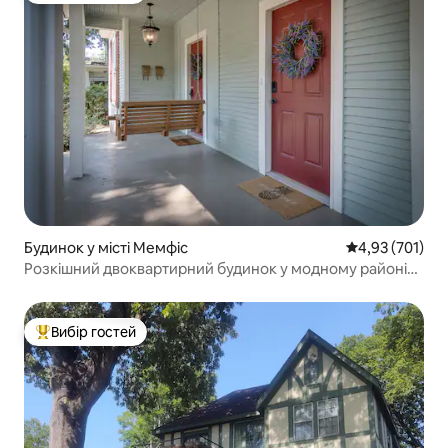
Будинок у місті Мемфіс
Середня оцінка
4,93 (701)
Розкішний двоквартирний будинок у модному районі
Купер-Янг
Вибір гостей
Топ вибір гостей