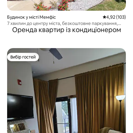
Будинок у місті Мемфіс
Середня оцінка
4,92 (103)
7 хвилин до центру міста, безкоштовне паркування,
Оренда квартир із кондиціонером
огороджений двір, домашні тварини
Вибір гостей
Вибір гостей