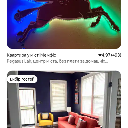
Квартира у місті Мемфіс
Середня оцінка:
4,97 (493)
Pegasus Lair, центр міста, без плати за домашніх
тварин, без домашніх справ
Вибір гостей
Вибір гостей