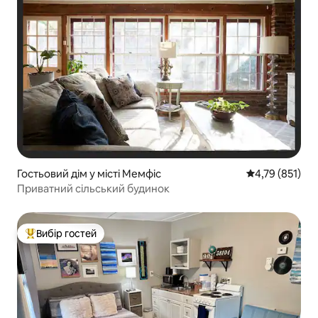
Гостьовий дім у місті Мемфіс
Середня оцінка
4,79 (851)
Приватний сільський будинок
Вибір гостей
Топ вибір гостей