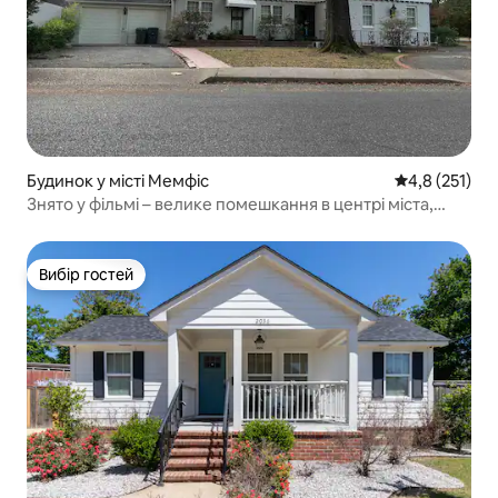
Будинок у місті Мемфіс
Середня оцінк
4,8 (251)
Знято у фільмі – велике помешкання в центрі міста,
5 кімнат/8 ліжок, 14 місць для ночівлі
Вибір гостей
Вибір гостей