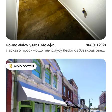
Кондомініум у місті Мемфіс
Середня оцінка
4,91 (292)
Ласкаво просимо до пентхаусу Redbirds (безкоштовне
паркування)
Вибір гостей
Топ вибір гостей