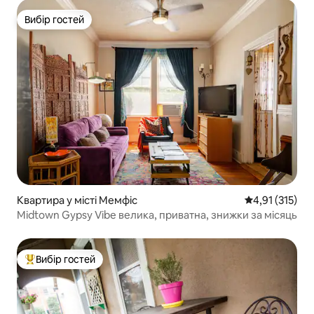
Вибір гостей
Вибір гостей
Квартира у місті Мемфіс
Середня оцінка
4,91 (315)
Midtown Gypsy Vibe велика, приватна, знижки за місяць
Вибір гостей
Топ вибір гостей