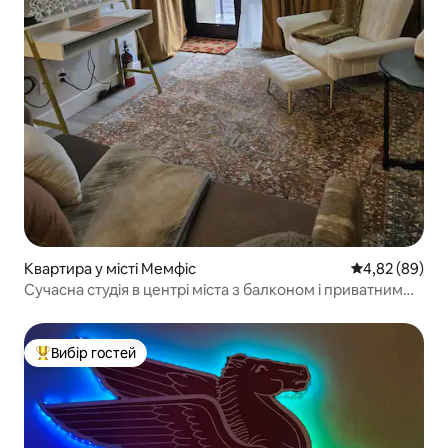
Квартира у місті Мемфіс
Середня оцінка
4,82 (89)
Сучасна студія в центрі міста з балконом і приватним
паркінгом
Вибір гостей
Топ вибір гостей