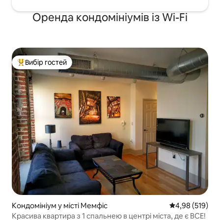
Оренда кондомініумів із Wi-Fi
Вибір гостей
Топ вибір гостей
Кондомініум у місті Мемфіс
Середня оцінка
4,98 (519)
Красива квартира з 1 спальнею в центрі міста, де є ВСЕ!