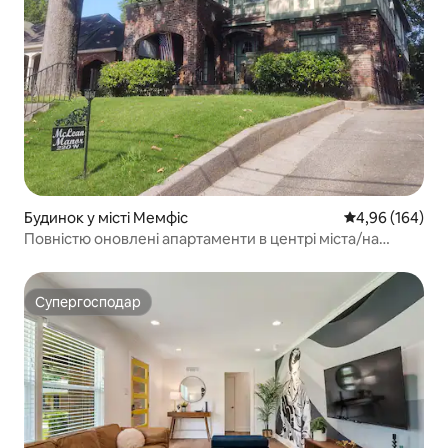
Будинок у місті Мемфіс
Середня оцінка:
4,96 (164)
Повністю оновлені апартаменти в центрі міста/на
площі Овертон.
Супергосподар
Супергосподар