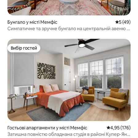
Бунгало у місті Мемфіс
Середня оц
5 (49)
Симпатичне та зручне бунгало на центральній авеню |
Двоспальні ліжка
Вибір гостей
Вибір гостей
Гостьові апартаменти у місті Мемфіс
Середня оцінка
4,95 (176)
Затишна повністю обладнана студія в районі Купер-Янг