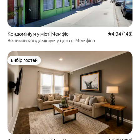
Кондомініум у місті Мемфіс
Середня оцінка
4,94 (143)
Великий кондомініум у центрі Мемфіса
Вибір гостей
Вибір гостей