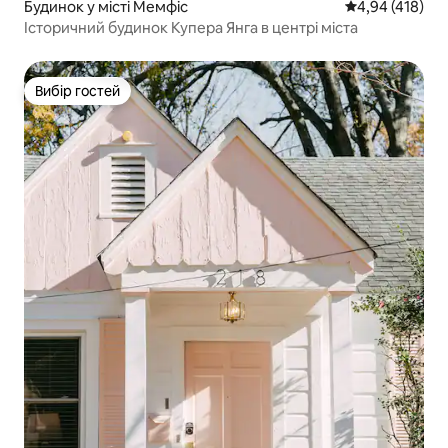
Будинок у місті Мемфіс
Середня оцінка
4,94 (418)
Історичний будинок Купера Янга в центрі міста
Вибір гостей
Вибір гостей