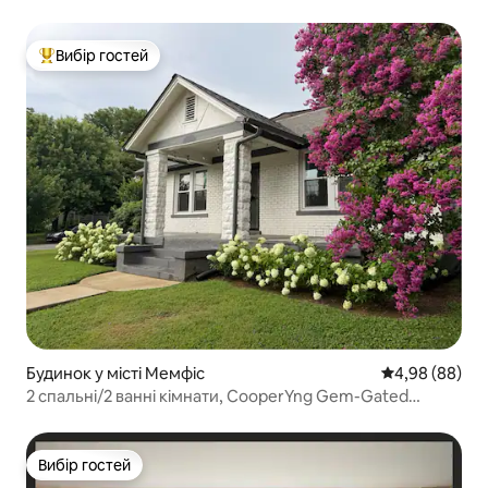
у центрі міста
Вибір гостей
Топ вибір гостей
Будинок у місті Мемфіс
Середня оцінка
4,98 (88)
2 спальні/2 ванні кімнати, CooperYng Gem-Gated
pkng+Liberty Bowl-1blk
Вибір гостей
Вибір гостей