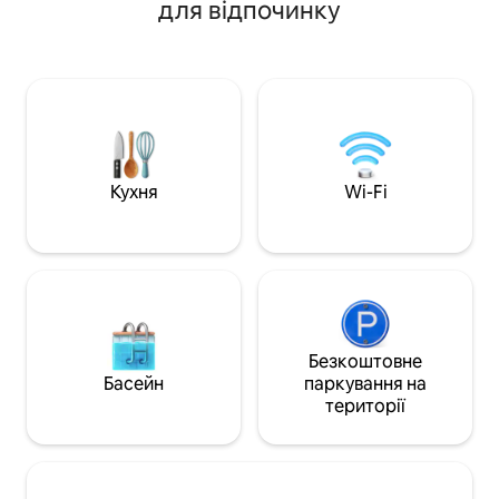
для відпочинку
ФедЕксФоруму. Насолоджуйтеся
антикваріату? Чу
швидким Wi-Fi, 2 телевізорами Smart
неподалік. Футбо
TV, розслаблюючими передніми та
Прогуляйтеся до 
задніми верандами, приватним
Ліберті-Боул. Лише коротка поїздка до
проїздом та повністю
Грейсленду, Біл-с
укомплектованою кухнею з
може запропонува
безкоштовною кавою та предметами
Медичні працівни
першої необхідності. ВАЖЛИВО!
поруч! Розслабте
Вечірки та зібрання заборонені
Розважайтеся! З
Кухня
Wi-Fi
(незареєстрованих гостей буде
час! Приїжджайте
виселено). Домашні тварини не
гостем! (БЕЗ ДО
дозволені. Штраф за куріння
БУДЬ ЛАСКА!)
становить 250 доларів США.
Безкоштовне
Басейн
паркування на
території