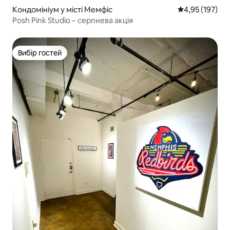
Кондомініум у місті Мемфіс
Середня оцінка
4,95 (197)
Posh Pink Studio – серпнева акція
Вибір гостей
Вибір гостей