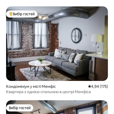
Вибір гостей
Топ вибір гостей
Кондомініум у місті Мемфіс
Середня оцінка
4,94 (175)
Квартира з однією спальнею в центрі Мемфіса
Вибір гостей
Вибір гостей