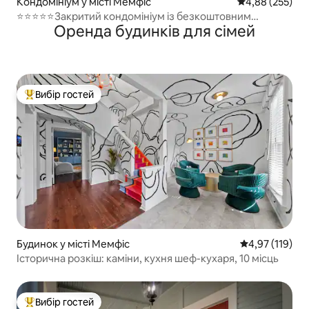
Кондомініум у місті Мемфіс
Середня оцінка:
4,88 (255)
⭐️⭐️⭐️⭐️⭐️Закритий кондомініум із безкоштовним
Оренда будинків для сімей
паркуванням⭐️⭐️⭐️⭐️⭐️
Вибір гостей
Топ вибір гостей
Будинок у місті Мемфіс
Середня оцінка
4,97 (119)
Історична розкіш: каміни, кухня шеф-кухаря, 10 місць
Вибір гостей
Топ вибір гостей