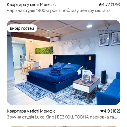
Квартира у місті Мемфіс
Середня оцінка
4,77 (179)
Чарівна студія 1900-х років поблизу центру міста та
Елвіс-Легасі
Вибір гостей
Вибір гостей
Квартира у місті Мемфіс
Середня оцінк
4,9 (182)
Зручна студія Luxe King | БЕЗКОШТОВНА парковка та
WI-FI