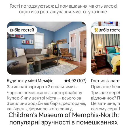
Гості погоджуються: ці помешкання мають високі
оцінки за розташування, чистоту та інше.
Вибір гостей
Вибір гостей
Вибір гостей
Топ вибір гостей
Будинок у місті Мемфіс
Середня оцінка: 4,93 з 5, відгук
4,93 (107)
Гостьові апартаме
ті Мемфіс
Затишна квартира з 2 спальнями в
Приватне безпеч
центрі міста · Неподалік знаходяться
найкращому місці 
Чарівне помешкання в центрі району
Тривале перебув
бари, заклади харчування та кав'ярні
Купер-Янг у центрі міста — всього за
відпочинок? Под
3 хвилини ходьби від барів, ресторанів,
Це затишне, тихе
кав’ярень, фермерського ринку,
самому серці Мід
Children's Museum of Memphis-North:
пунктів прокату велосипедів і стадіону
вам потрібно! Усь
«Ліберті-Боул»! Лише 15 хвилин їзди до
хвилин пішки до 
популярні зручності в помешканнях
аеропорту та 11 хвилин до
Овертон-Сквер і 