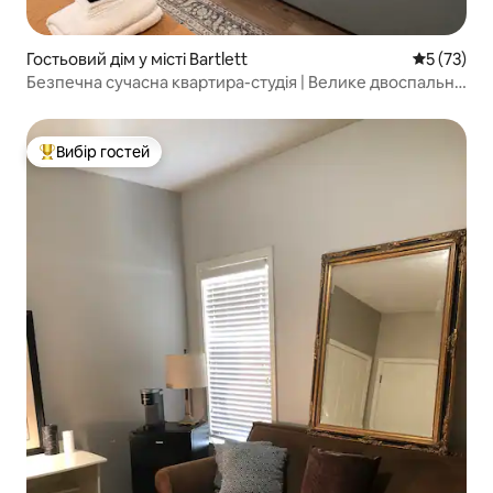
Гостьовий дім у місті Bartlett
Середня оц
5 (73)
Безпечна сучасна квартира-студія | Велике двоспальне
ліжко • Кухня
Вибір гостей
Топ вибір гостей