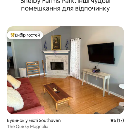
Shelby Farms Park: інші чудові
помешкання для відпочинку
Вибір гостей
Топ вибір гостей
Будинок у місті Southaven
Середня оц
5 (17)
The Quirky Magnolia