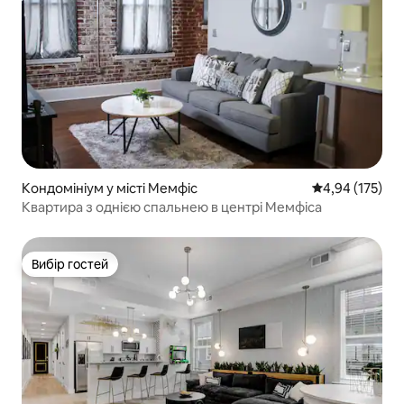
Кондомініум у місті Мемфіс
Середня оцінка
4,94 (175)
Квартира з однією спальнею в центрі Мемфіса
Вибір гостей
Вибір гостей