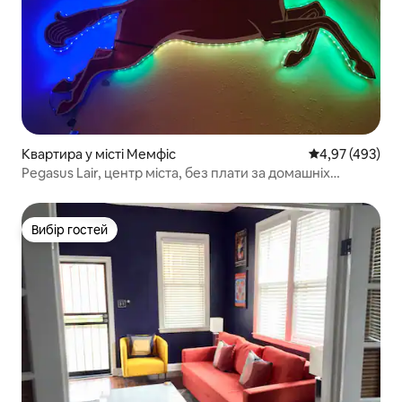
Квартира у місті Мемфіс
Середня оцінка:
4,97 (493)
Pegasus Lair, центр міста, без плати за домашніх
тварин, без домашніх справ
Вибір гостей
Вибір гостей