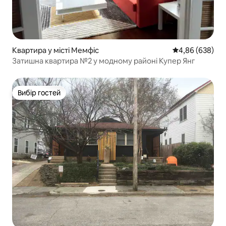
Квартира у місті Мемфіс
Середня оцінка:
4,86 (638)
Затишна квартира №2 у модному районі Купер Янг
Вибір гостей
Вибір гостей