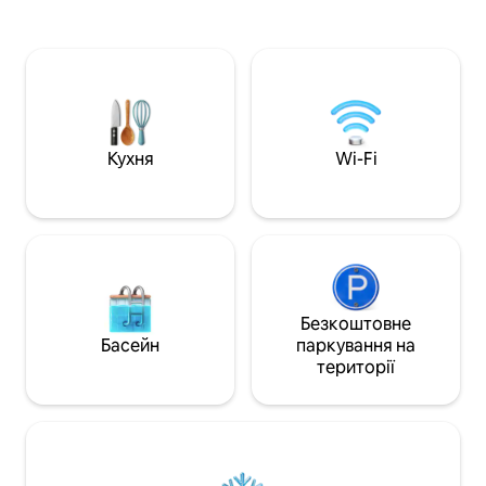
ідеально підходить для домашніх
queen-size ~Двоп
тварин і вечірніх барбекю. Дві спальні з
двоспальною та 
ліжками розміру Queen size, футон для
~Огороджений дв
додаткових гостей і повністю
Інтернет ~ Телев
обладнана кухня. Самостійне
укомплектована к
прибуття за допомогою смарт-замка.
~Патіо з грилем ~
Крита стоянка. Високошвидкісний Wi-
міста/Музей гром
Fi. Пральна та сушильна машини в
миль) ~UofM (1,5 
Кухня
Wi-Fi
помешканні. Домашні тварини
миль) ~ Чаша Своб
допускаються, плата за домашніх
~Аеропорт (8 ми
тварин не стягується.
Безкоштовне
Басейн
паркування на
території