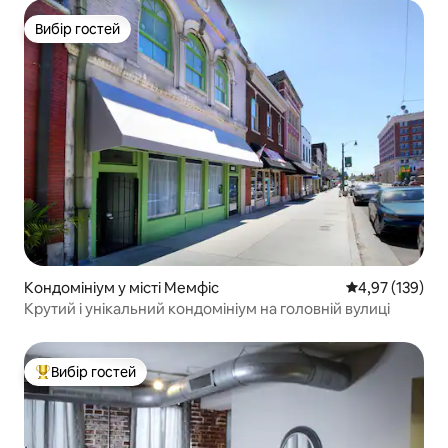
Вибір гостей
Вибір гостей
Кондомініум у місті Мемфіс
Середня оцінка
4,97 (139)
Крутий і унікальний кондомініум на головній вулиці
Вибір гостей
Топ вибір гостей