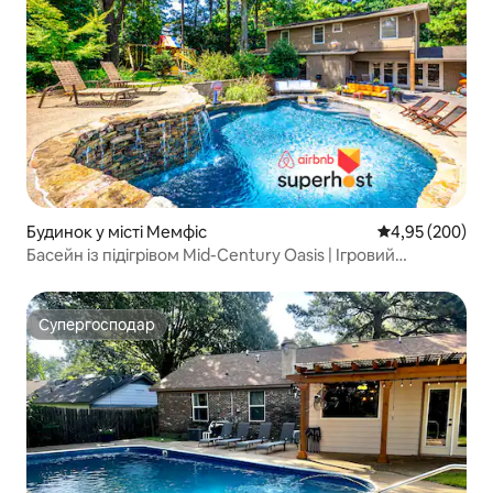
Будинок у місті Мемфіс
Середня оцінка:
4,95 (200)
Басейн із підігрівом Mid-Century Oasis | Ігровий
майданчик + 75-дюймовий телевізор
Супергосподар
Супергосподар