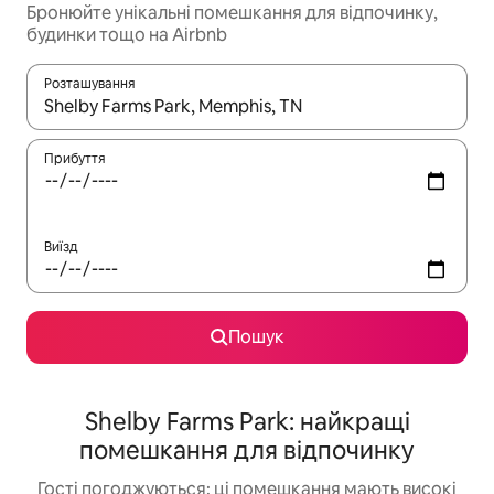
Бронюйте унікальні помешкання для відпочинку,
будинки тощо на Airbnb
Розташування
Отримавши результати пошуку, використовуйте для навігації с
Прибуття
Виїзд
Пошук
Shelby Farms Park: найкращі
помешкання для відпочинку
Гості погоджуються: ці помешкання мають високі