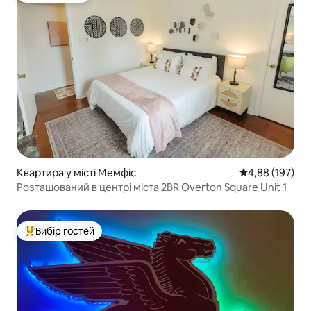
Квартира у місті Мемфіс
Середня оцінка
4,88 (197)
Розташований в центрі міста 2BR Overton Square Unit 1
Вибір гостей
Топ вибір гостей