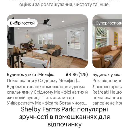
оцінки за розташування, чистоту та інше.
Вибір гостей
Супергосподар
Вибір гостей
Супергосподар
Будинок у місті Мемфіс
Середня оцінка: 4,86 з 5, відгук
4,86 (175)
Будинок у місті М
Помешкання у Східному Мемфісі |
Рок-відпочинок Ел
Чаша для багаття + двір | Можна з
Відремонтоване помешкання з двома
Ласкаво просимо д
домашніми тваринами
спальнями у Східному Мемфісі на тихій
Retreat! Нещода
житловій вулиці. П'ять хвилин до
помешкання для 
Університету Мемфіса та Ботанічного
заповнене іграми,
Shelby Farms Park: популярні
саду. 15 хвилин до Грейсленду.
Затишні ліжка, п
20 хвилин до Біл-стріт та центру міста.
все інше, що вам
зручності в помешканнях для
Перевага: повністю огороджений
ідеального відпо
відпочинку
задній двір із місцем для багаття,
відпочинку! ~2 кімнати з ліжками