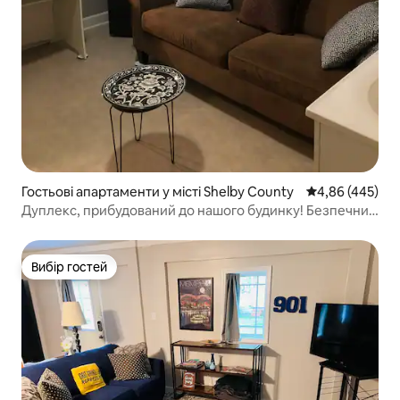
Гостьові апартаменти у місті Shelby County
Середня оцінка:
4,86 (445)
Дуплекс, прибудований до нашого будинку! Безпечний
передмістя Мемфіса!
Вибір гостей
Вибір гостей