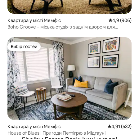
Квартира у місті Мемфіс
Середня оцінка
4,9 (906)
Boho Groove – міська студія з заднім двором для
відпочинку
Вибір гостей
Вибір гостей
Квартира у місті Мемфіс
Середня оцінка
4,91 (532)
House of Blues | Пригоди Петтігрю в Мідтауні