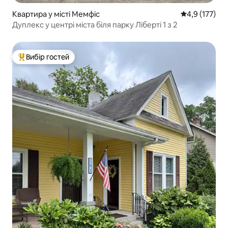
Квартира у місті Мемфіс
Середня оцінк
4,9 (177)
Дуплекс у центрі міста біля парку Ліберті 1 з 2
Вибір гостей
Топ вибір гостей