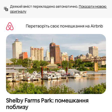
Перейти
Деякий вміст перекладено автоматично. 
Показати мовою 
до
оригіналу
вмісту
Перетворіть своє помешкання на Airbnb
Shelby Farms Park: помешкання
поблизу