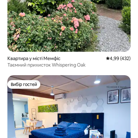
Квартира у місті Мемфіс
Середня оцінка:
4,99 (432)
Таємний прихисток Whispering Oak
Вибір гостей
Вибір гостей