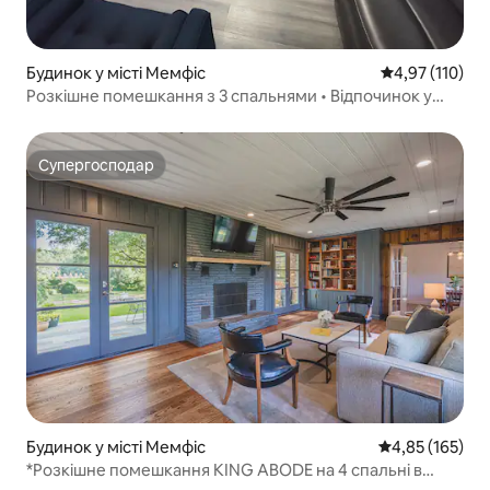
Будинок у місті Мемфіс
Середня оцінка
4,97 (110)
Розкішне помешкання з 3 спальнями • Відпочинок у
центрі Мемфіса
Супергосподар
Супергосподар
Будинок у місті Мемфіс
Середня оцінка
4,85 (165)
*Розкішне помешкання KING ABODE на 4 спальні в