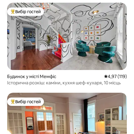
Вибір гостей
Топ вибір гостей
Будинок у місті Мемфіс
Середня оцінка
4,97 (119)
Історична розкіш: каміни, кухня шеф-кухаря, 10 місць
Вибір гостей
Топ вибір гостей