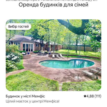
Оренда будинків для сімей
кількох хвилинах від центру міста
Вибір гостей
Вибір гостей
Будинок у місті Мемфіс
Середня оцінка
4,88 (111)
Цілий маєток у центрі Мемфіса!