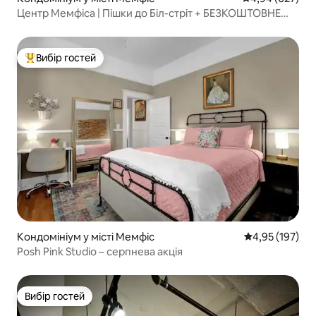
Центр Мемфіса | Пішки до Біл-стріт + БЕЗКОШТОВНЕ
паркування
Вибір гостей
Топ вибір гостей
Кондомініум у місті Мемфіс
Середня оцінка
4,95 (197)
Posh Pink Studio – серпнева акція
Вибір гостей
Вибір гостей