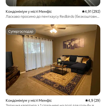
Кондомініум у місті Мемфіс
Середня оцінка
4,91 (292)
Ласкаво просимо до пентхаусу Redbirds (безкоштовне
паркування)
Супергосподар
Супергосподар
Кондомініум у місті Мемфіс
Середня оцін
4,9 (29)
Затишна квартира з 1 спальнею на полі для гольфу в