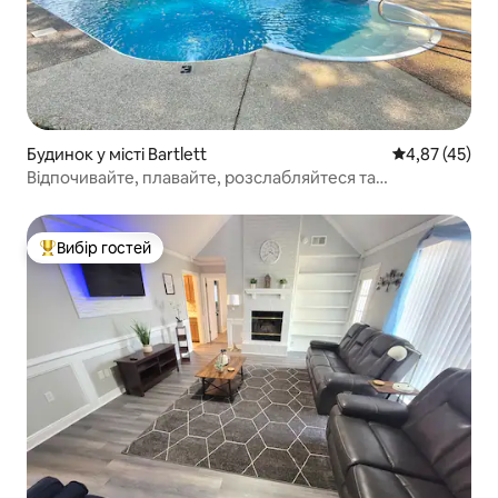
Будинок у місті Bartlett
Середня оцінк
4,87 (45)
Відпочивайте, плавайте, розслабляйтеся та
насолоджуйтеся!
Вибір гостей
Топ вибір гостей