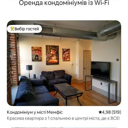
Оренда кондомініумів із Wi-Fi
Вибір гостей
Топ вибір гостей
Кондомініум у місті Мемфіс
Середня оцінка
4,98 (519)
Красива квартира з 1 спальнею в центрі міста, де є ВСЕ!