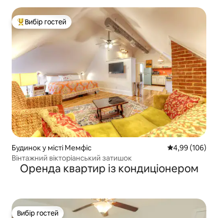
центрі з БЕЛЕЗКОШТОВНОЮ парковкою*
Вибір гостей
Топ вибір гостей
Будинок у місті Мемфіс
Середня оцінка:
4,99 (106)
Вінтажний вікторіанський затишок
Оренда квартир із кондиціонером
Вибір гостей
Вибір гостей