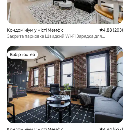
Кондомініум у місті Мемфіс
Середня оцінка:
4,88 (203)
Закрита парковка Швидкий Wi-Fi Зарядка для
електромобілів Сучасний дизайн З ігровими
автоматами
Вибір гостей
Вибір гостей
Кондомініум у місті Мемфіс
Середня оцінка:
4,94 (627)