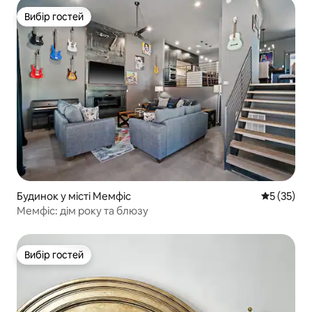
Вибір гостей
Вибір гостей
Будинок у місті Мемфіс
Середня оц
5 (35)
Мемфіс: дім року та блюзу
Вибір гостей
Вибір гостей