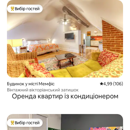
Вибір гостей
Топ вибір гостей
Будинок у місті Мемфіс
Середня оцінка:
4,99 (106)
Вінтажний вікторіанський затишок
Оренда квартир із кондиціонером
Вибір гостей
Топ вибір гостей