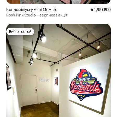
Кондомініум у місті Мемфіс
Середня оцінка
4,95 (197)
Posh Pink Studio – серпнева акція
Вибір гостей
Вибір гостей