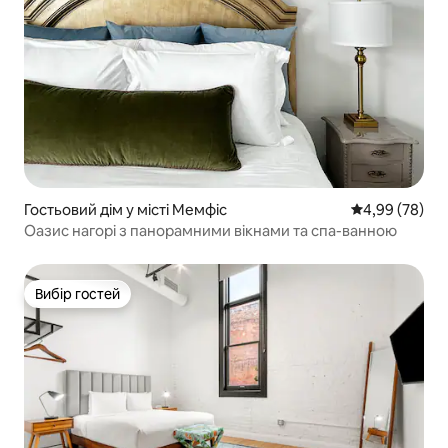
Гостьовий дім у місті Мемфіс
Середня оцінка
4,99 (78)
Оазис нагорі з панорамними вікнами та спа-ванною
Вибір гостей
Вибір гостей