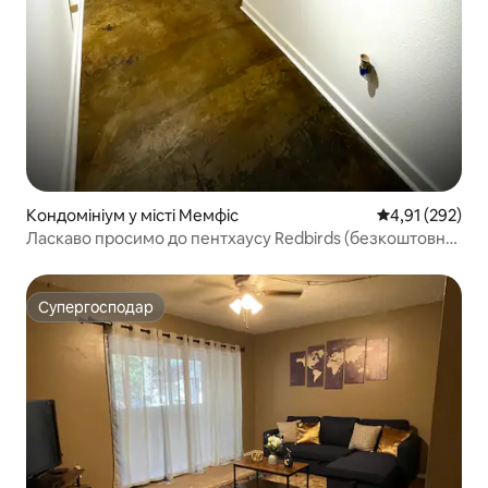
Кондомініум у місті Мемфіс
Середня оцінка
4,91 (292)
Ласкаво просимо до пентхаусу Redbirds (безкоштовне
паркування)
Супергосподар
Супергосподар