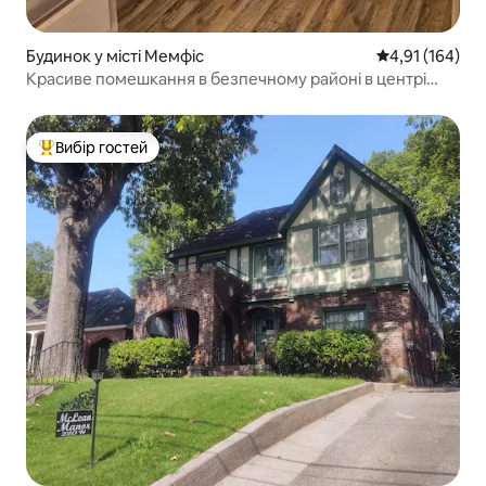
Будинок у місті Мемфіс
Середня оцінка
4,91 (164)
Красиве помешкання в безпечному районі в центрі
Мемфіса
Вибір гостей
Топ вибір гостей