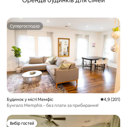
Оренда будинків для сімей
Супергосподар
Супергосподар
Будинок у місті Мемфіс
Середня оцінк
4,9 (201)
Бунгало Memphis – без плати за прибирання!
Вибір гостей
Вибір гостей