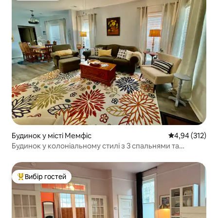
Будинок у місті Мемфіс
Середня оцінка
4,94 (312)
Будинок у колоніальному стилі з 3 спальнями та
3 ванними кімнатами в центрі міста
Вибір гостей
Топ вибір гостей