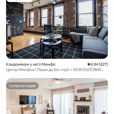
Вибір гостей
Кондомініум у місті Мемфіс
Середня оцінка:
4,94 (627)
Центр Мемфіса | Пішки до Біл-стріт + БЕЗКОШТОВНЕ
паркування
Супергосподар
Супергосподар