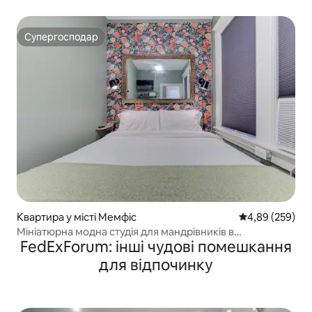
Форуму
Супергосподар
Супергосподар
Квартира у місті Мемфіс
Середня оцінка:
4,89 (259)
Мініатюрна модна студія для мандрівників в
FedExForum: інші чудові помешкання
історичному центрі міста!
для відпочинку