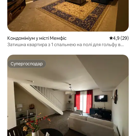
Кондомініум у місті Мемфіс
Середня оцін
4,9 (29)
Затишна квартира з 1 спальнею на полі для гольфу в
кількох хвилинах від центру міста
Супергосподар
Супергосподар