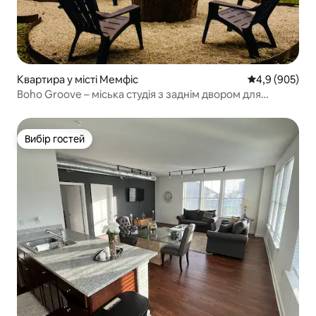
Квартира у місті Мемфіс
Середня оцінка
4,9 (905)
Boho Groove – міська студія з заднім двором для
відпочинку
Вибір гостей
Вибір гостей