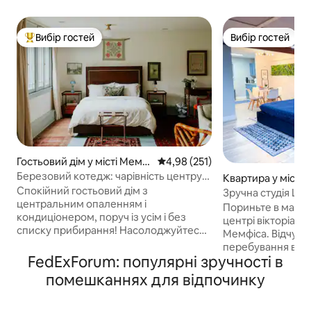
Вибір гостей
Вибір гостей
Топ вибір гостей
Вибір гостей
Гостьовий дім у місті Мемфі
Середня оцінка: 4,98 з 5, відгук
4,98 (251)
с
Березовий котедж: чарівність центру
Квартира у місті
міста та паркування на проїзді
Спокійний гостьовий дім з
Зручна студія Luxe
центральним опаленням і
БЕЗКОШТОВНА пар
Пориньте в мальо
кондиціонером, поруч із усім і без
центрі вікторіан
списку прибирання! Насолоджуйтеся
Мемфіса. Відчуйт
паркуванням на проїзній частині та
перебування в н
безкоштовними закусками в нашому
FedExForum: популярні зручності в
відремонтованій к
комфортабельному помешканні,
сучасним декоро
помешканнях для відпочинку
повному вінтажних меблів і книг. Наш
перед столітніми
історичний район розташований за
Насолоджуйтеся
кілька кварталів від шосе, за 7 хвилин