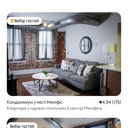
Вибір гостей
Топ вибір гостей
Кондомініум у місті Мемфіс
Середня оцінка
4,94 (175)
Квартира з однією спальнею в центрі Мемфіса
Вибір гостей