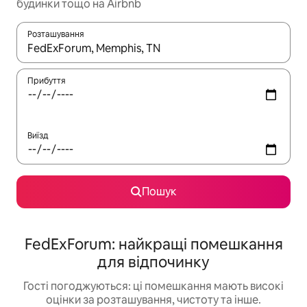
будинки тощо на Airbnb
Розташування
Отримавши результати пошуку, використовуйте для навігації с
Прибуття
Виїзд
Пошук
FedExForum: найкращі помешкання
для відпочинку
Гості погоджуються: ці помешкання мають високі
оцінки за розташування, чистоту та інше.