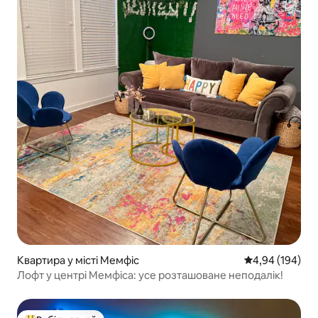
Квартира у місті Мемфіс
Середня оцінка:
4,94 (194)
Лофт у центрі Мемфіса: усе розташоване неподалік!