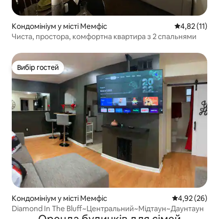
Кондомініум у місті Мемфіс
Середня оцінк
4,82 (11)
Чиста, простора, комфортна квартира з 2 спальнями
Вибір гостей
Вибір гостей
Кондомініум у місті Мемфіс
Середня оцінк
4,92 (26)
Diamond In The Bluff~Центральний~Мідтаун~Даунтаун