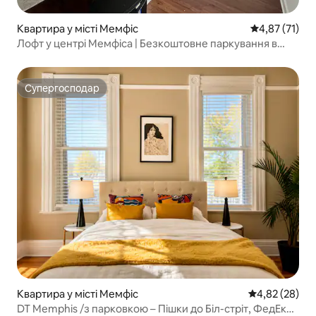
Квартира у місті Мемфіс
Середня оцінк
4,87 (71)
Лофт у центрі Мемфіса | Безкоштовне паркування в
гаражі!
Супергосподар
Супергосподар
Квартира у місті Мемфіс
Середня оцінк
4,82 (28)
DT Memphis /з парковкою – Пішки до Біл-стріт, ФедЕкс-