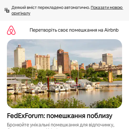
Перейти
Деякий вміст перекладено автоматично. 
Показати мовою 
до
оригіналу
вмісту
Перетворіть своє помешкання на Airbnb
FedExForum: помешкання поблизу
Бронюйте унікальні помешкання для відпочинку,