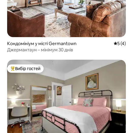
Кондомініум у місті Germantown
Середня о
5 (4)
Джермантаун – мінімум 30 днів
Вибір гостей
Топ вибір гостей