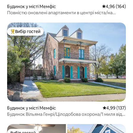
Будинок у місті Мемфіс
Середня оцінка:
4,96 (164)
Повністю оновлені апартаменти в центрі міста/на
площі Овертон.
Вибір гостей
Топ вибір гостей
Будинок у місті Мемфіс
Середня оцінка
4,99 (137)
Будинок Вільяма Генрі/Цілодобова охорона/1 миля від
Біла