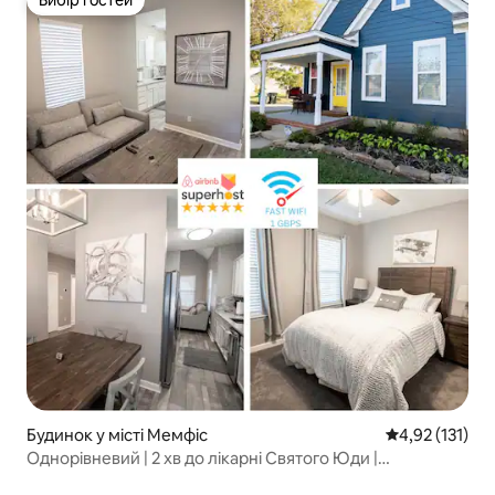
Вибір гостей
Вибір гостей
Будинок у місті Мемфіс
Середня оцінка
4,92 (131)
Однорівневий | 2 хв до лікарні Святого Юди |
Огороджене патіо