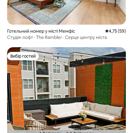
Готельний номер у місті Мемфіс
Середня оцінк
4,75 (59)
Студія-лофт · The Rambler · Серце центру міста
Вибір гостей
Вибір гостей