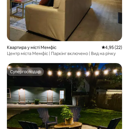
Квартира у місті Мемфіс
Середня оцінк
4,95 (22)
Центр міста Мемфіс | Паркінг включено | Вид на річку
Супергосподар
Супергосподар