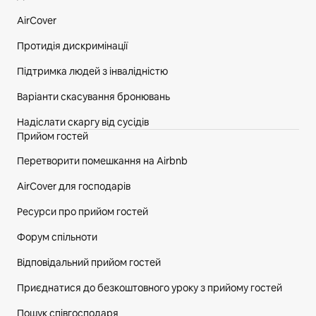
AirCover
Протидія дискримінації
Підтримка людей з інвалідністю
Варіанти скасування бронювань
Надіслати скаргу від сусідів
Прийом гостей
Перетворити помешкання на Airbnb
AirCover для господарів
Ресурси про прийом гостей
Форум спільноти
Відповідальний прийом гостей
Приєднатися до безкоштовного уроку з прийому гостей
Пошук співгосподаря