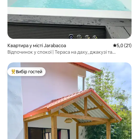
Квартира у місті Jarabacoa
Середня оцін
5,0 (21)
Відпочинок у спокої | Тераса на даху, джакузі та
краєвиди
Вибір гостей
Топ вибір гостей