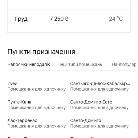
Груд.
7 250 ₴
24 °C
Пункти призначення
Напрямки неподалік
Інші типи помешкань
Найпопулярн
Ігуей
Сантьяго-де-лос-Кабальєрос
Помешкання для відпочинку
Помешкання для відпочинку
Пунта-Кана
Санто-Домінго-Есте
Помешкання для відпочинку
Помешкання для відпочинку
Лас-Терренас
Санто-Домінго
Помешкання для відпочинку
Помешкання для відпочинку