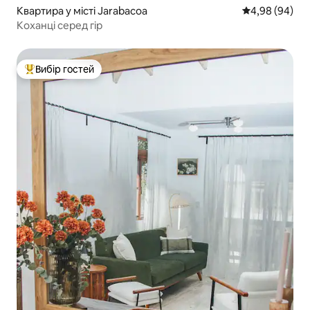
Квартира у місті Jarabacoa
Середня оцінка
4,98 (94)
Коханці серед гір
Вибір гостей
Топ вибір гостей