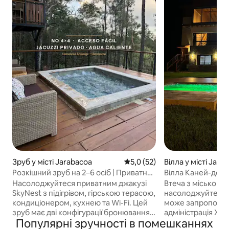
Зруб у місті Jarabacoa
Середня оцінка: 5,0 з 5, відгу
5,0 (52)
Вілла у місті Jara
Розкішний зруб на 2–6 осіб | Приватне
Вілла Каней-дель
джакузі з підігрівом
Насолоджуйтеся приватним джакузі
Втеча з міського 
SkyNest з підігрівом, гірською терасою,
насолоджуйтеся с
кондиціонером, кухнею та Wi-Fi. Цей
може запропонув
зруб має дві конфігурації бронювання:
адміністрація Хар
Популярні зручності в помешканнях
бронювання для 1–2 зареєстрованих
прекрасними гор