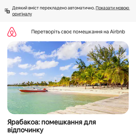
Перейти
Деякий вміст перекладено автоматично. 
Показати мовою 
до
оригіналу
вмісту
Перетворіть своє помешкання на Airbnb
Ярабакоа: помешкання для
відпочинку