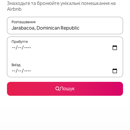
Знаходьте та бронюйте унікальні помешкання на
Airbnb
Розташування
Отримавши результати пошуку, використовуйте для навігації с
Прибуття
Виїзд
Пошук