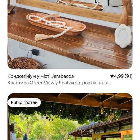
Кондомініум у місті Jarabacoa
Середня оцінк
4,99 (91)
Квартира GreenView у Ярабакоа, розкішна та
центральна
Вибір гостей
Вибір гостей