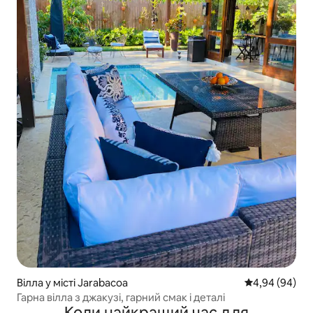
Вілла у місті Jarabacoa
Середня оцінка
4,94 (94)
Гарна вілла з джакузі, гарний смак і деталі
Коли найкращий час для