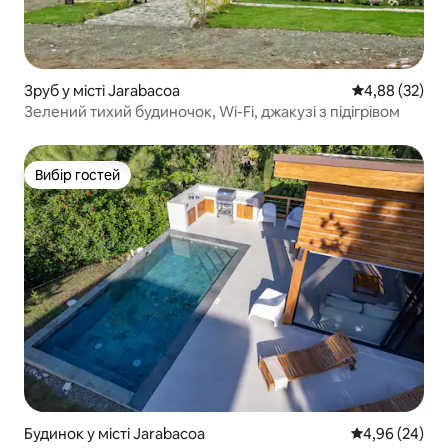
Зруб у місті Jarabacoa
Середня оцінк
4,88 (32)
Зелений тихий будиночок, Wi-Fi, джакузі з підігрівом
Вибір гостей
Вибір гостей
Будинок у місті Jarabacoa
Середня оцінка
4,96 (24)