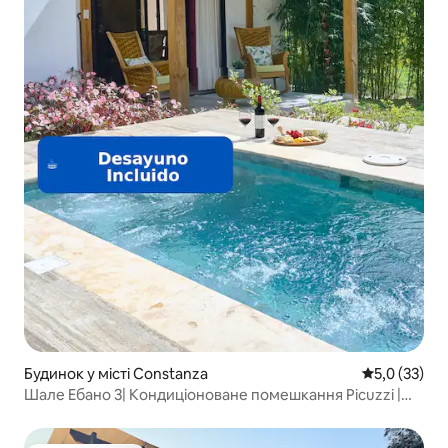
Будинок у місті Constanza
Середня оцін
5,0 (33)
Шале Ебано 3| Кондиціоноване помешкання Picuzzi |
Констанца