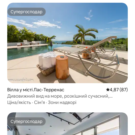
Супергосподар
Супергосподар
Вілла у місті Лас-Терренас
Середня оцінк
4,87 (87)
Дивовижний вид на море, розкішний сучасний,
повністю укомплектований персоналом
Ціна/якість
·
Сім’я
·
Зони надворі
Супергосподар
Супергосподар