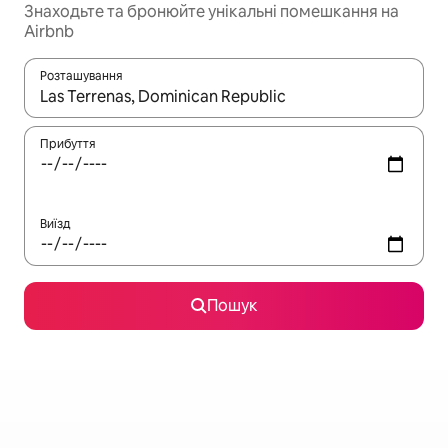
Знаходьте та бронюйте унікальні помешкання на
Airbnb
Розташування
Отримавши результати пошуку, використовуйте для навігації с
Прибуття
Виїзд
Пошук