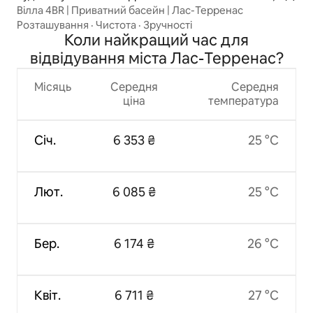
Вілла 4BR | Приватний басейн | Лас-Терренас
Розташування
·
Чистота
·
Зручності
Коли найкращий час для
відвідування міста Лас-Терренас?
Місяць
Середня
Середня
ціна
температура
Січ.
6 353 ₴
25 °C
Лют.
6 085 ₴
25 °C
Бер.
6 174 ₴
26 °C
Квіт.
6 711 ₴
27 °C