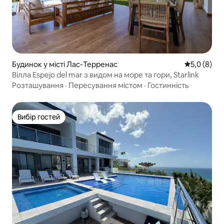
Будинок у місті Лас-Терренас
Середня оці
5,0 (8)
Вілла Espejo del mar з видом на море та гори, Starlink
Розташування
·
Пересування містом
·
Гостинність
Вибір гостей
Вибір гостей