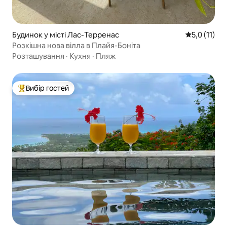
Будинок у місті Лас-Терренас
Середня оцін
5,0 (11)
Розкішна нова вілла в Плайя-Боніта
Розташування
·
Кухня
·
Пляж
Вибір гостей
Топ вибір гостей