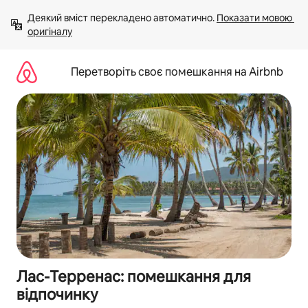
Перейти
Деякий вміст перекладено автоматично. 
Показати мовою 
до
оригіналу
вмісту
Перетворіть своє помешкання на Airbnb
Лас-Терренас: помешкання для
відпочинку