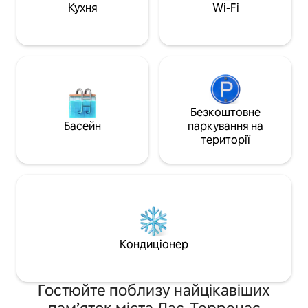
сучасна кухня з посудомийною
Кухня
Wi-Fi
машиною + Netflix для ідеального
перебування.
Безкоштовне
Басейн
паркування на
території
Кондиціонер
Гостюйте поблизу найцікавіших