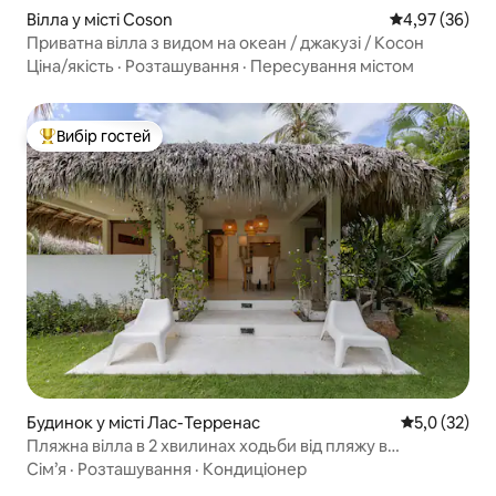
Вілла у місті Coson
Середня оцінк
4,97 (36)
Приватна вілла з видом на океан / джакузі / Косон
Ціна/якість
·
Розташування
·
Пересування містом
Вибір гостей
Топ вибір гостей
Будинок у місті Лас-Терренас
Середня оцін
5,0 (32)
Пляжна вілла в 2 хвилинах ходьби від пляжу в
закритому житловому комплексі
Сім’я
·
Розташування
·
Кондиціонер