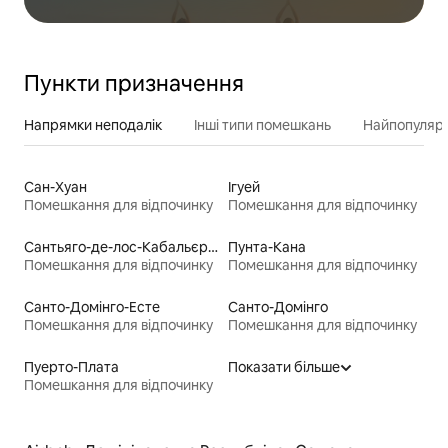
Пункти призначення
Напрямки неподалік
Інші типи помешкань
Найпопулярн
Сан-Хуан
Ігуей
Помешкання для відпочинку
Помешкання для відпочинку
Сантьяго-де-лос-Кабальєрос
Пунта-Кана
Помешкання для відпочинку
Помешкання для відпочинку
Санто-Домінго-Есте
Санто-Домінго
Помешкання для відпочинку
Помешкання для відпочинку
Пуерто-Плата
Показати більше
Помешкання для відпочинку