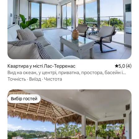
Квартира у місті Лас-Терренас
Середня оці
5,0 (4)
Вид на океан, у центрі, приватна, простора, басейн і
кондиціонер
Точність
·
Виїзд
·
Чистота
Вибір гостей
Вибір гостей