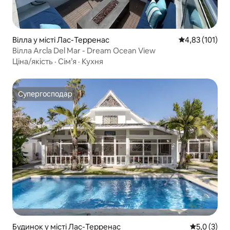
Вілла у місті Лас-Терренас
Середня оцінка
4,83 (101)
Вілла Arcla Del Mar - Dream Ocean View
Ціна/якість
·
Сім’я
·
Кухня
Супергосподар
Супергосподар
Будинок у місті Лас-Терренас
Середня оці
5,0 (3)