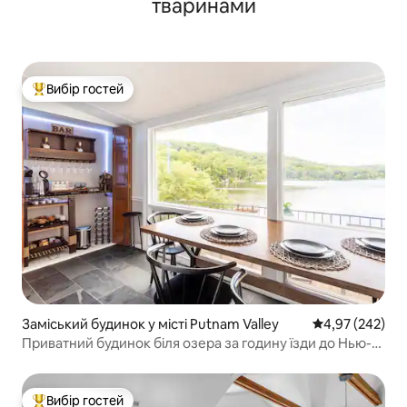
тваринами
Вибір гостей
Топ вибір гостей
Заміський будинок у місті Putnam Valley
Середня оцінка:
4,97 (242)
Приватний будинок біля озера за годину їзди до Нью-
Йорка та поблизу Вестпойнту
Вибір гостей