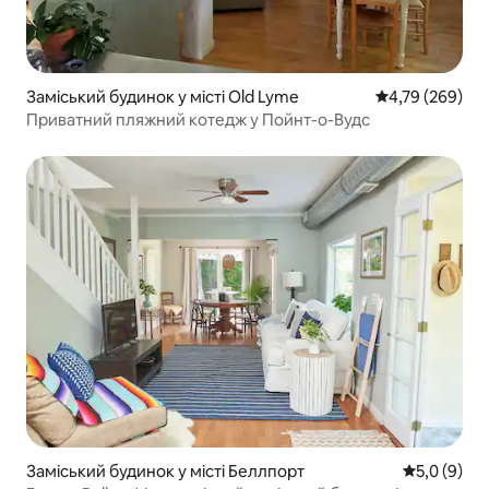
Заміський будинок у місті Old Lyme
Середня оцінка:
4,79 (269)
Приватний пляжний котедж у Пойнт-о-Вудс
Заміський будинок у місті Беллпорт
Середня оці
5,0 (9)