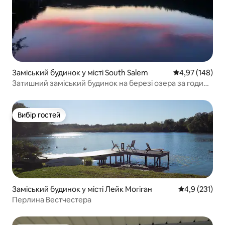
Заміський будинок у місті South Salem
Середня оцінка
4,97 (148)
Затишний заміський будинок на березі озера за годину
їзди від Нью-Йорка
Вибір гостей
Вибір гостей
Заміський будинок у місті Лейк Могіган
Середня оцінк
4,9 (231)
Перлина Вестчестера