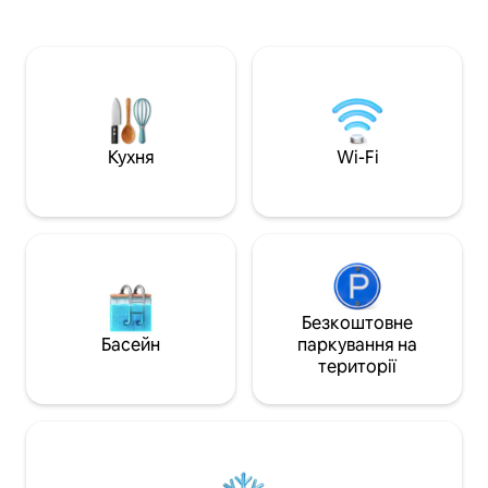
Волнат-Біч. Наш сучасний будинок у
що дозволить вам
стилі фермерського будинку ідеально
користуватися за
підходить для сімейного відпочинку,
Айленда (0,5 милі
гостей весіль або відвідувачів
поромом Порт-Д
Єльського університету. Він має
від котеджу). У д
повноцінну кухню, приватний задній
огороджений двір
двір із місцем для багаття та спокійну
місцями для відп
атмосферу узбережжя. Прогуляйтеся
повітрі, якщо ви 
Кухня
Wi-Fi
до піску, відвідайте ресторан Tyde,
Собаки дозволені
насолодіться кавою на веранді та
попереднього по
завершіть день біля вогнища.
збору за домашніх
Комфорт, стиль і розташування – усе в
65 доларів за соб
одному незабутньому перебуванні!
знайдете кращої ц
бронювання.
Безкоштовне
Басейн
паркування на
території