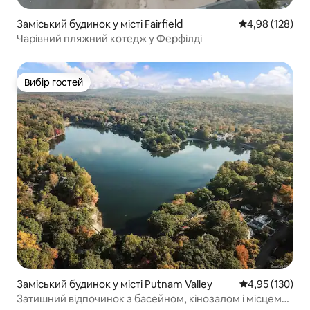
Заміський будинок у місті Fairfield
Середня оцінка
4,98 (128)
Чарівний пляжний котедж у Ферфілді
Вибір гостей
Вибір гостей
Заміський будинок у місті Putnam Valley
Середня оцінка
4,95 (130)
Затишний відпочинок з басейном, кінозалом і місцем