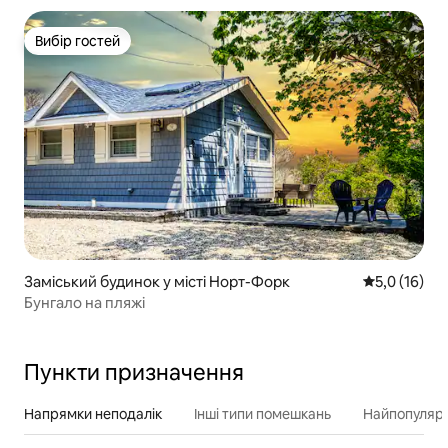
Вибір гостей
Вибір гостей
Заміський будинок у місті Норт-Форк
Середня оцін
5,0 (16)
Бунгало на пляжі
Пункти призначення
Напрямки неподалік
Інші типи помешкань
Найпопулярн