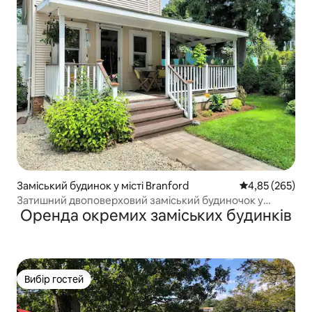
Заміський будинок у місті Branford
Середня оцінка:
4,85 (265)
Затишний двоповерховий заміський будиночок у
Оренда окремих заміських будинків
спільноті Шорт-Біч
Вибір гостей
Вибір гостей