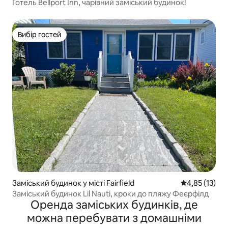
Готель Bellport Inn, чарівний заміський будинок!
Вибір гостей
Вибір гостей
Заміський будинок у місті Fairfield
Середня оцінк
4,85 (13)
Заміський будинок Lil Nauti, кроки до пляжу Феєрфілд
Оренда заміських будинків, де
можна перебувати з домашніми