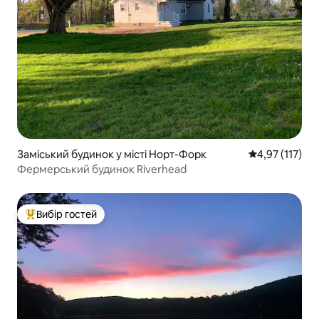
Заміський будинок у місті Норт-Форк
Середня оцінка
4,97 (117)
Фермерський будинок Riverhead
Вибір гостей
Топ вибір гостей