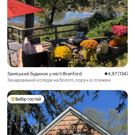
Заміський будинок у місті Branford
Середня оцінка
4,97 (134)
Зачарований котедж на болоті, поруч із пляжем
Вибір гостей
Топ вибір гостей