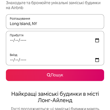
Знаходьте та бронюйте унікальні заміські будинки
на Airbnb
Розташування
Отримавши результати пошуку, використовуйте для навігації с
Прибуття
Виїзд
Пошук
Найкращі заміські будинки в місті
Лонг-Айленд
Гості погоджуються: ці заміські будинки мають