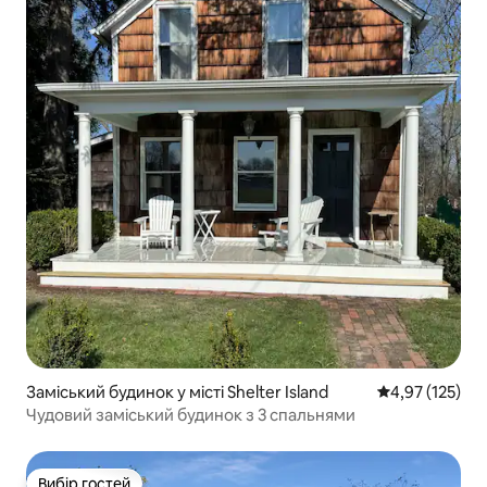
Заміський будинок у місті Shelter Island
Середня оцінка
4,97 (125)
Чудовий заміський будинок з 3 спальнями
Вибір гостей