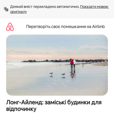
Перейти
Деякий вміст перекладено автоматично. 
Показати мовою 
до
оригіналу
вмісту
Перетворіть своє помешкання на Airbnb
Лонг-Айленд: заміські будинки для
відпочинку