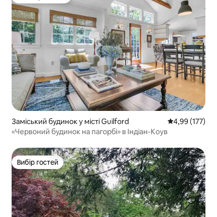
Топ вибір гостей
Заміський будинок у місті Guilford
Середня оцінка
4,99 (177)
«Червоний будинок на пагорбі» в Індіан-Коув
Вибір гостей
Вибір гостей