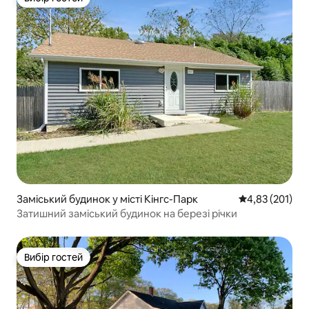
Вибір гостей
Заміський будинок у місті Кінгс-Парк
Середня оцінка
4,83 (201)
Затишний заміський будинок на березі річки
Вибір гостей
Вибір гостей