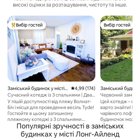
високі оцінки за розташування, чистоту та інше.
Вибір гостей
Вибір гостей
Топ вибір гостей
Вибір гостей
Заміський будинок у місті
Середня оцінка: 4,99 з 5, відгук
4,99 (174)
Заміський будинок
Мілфорд
ора Сінай
Сучасний котедж із 3 спальнями | Два
Червоний заміськ
пляжі та Tyde Venue в пішій
побудований бли
У пішій доступності від пляжу Волнат-
Цей котедж – спр
доступності
Біч і місця для проведення весіль Tyde!
варто знайти! Від
Гостюйте в цьому затишному
чарівного лофта -
пляжному котеджі з 3 спальнями
будиночок може в
Популярні зручності в заміських
(велике двоспальне ліжко, велике
повністю обладна
двоспальне ліжко + дві односпальні
бажаєте досліджу
будинках у місті Лонг-Айленд
ліжка) та 1 ванною кімнатою в центрі
розташовані в це