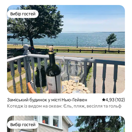
для багаття
Вибір гостей
Вибір гостей
Заміський будинок у місті Нью-Гейвен
Середня оцінка
4,93 (102)
Котедж із видом на океан: Єль, пляж, весілля та гольф
Вибір гостей
Вибір гостей