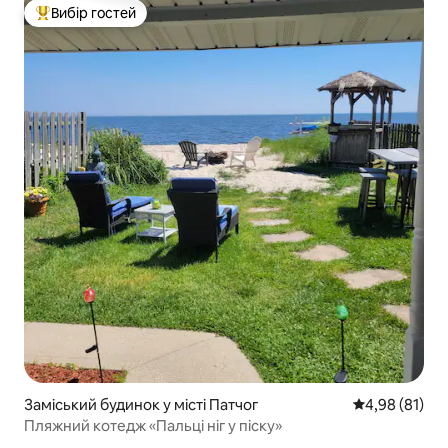
Вибір гостей
Топ вибір гостей
Заміський будинок у місті Патчог
Середня оцінк
4,98 (81)
Пляжний котедж «Пальці ніг у піску»