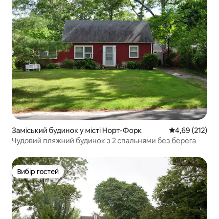
Заміський будинок у місті Норт-Форк
Середня оцінка
4,69 (212)
Чудовий пляжний будинок з 2 спальнями без берега
Вибір гостей
Вибір гостей