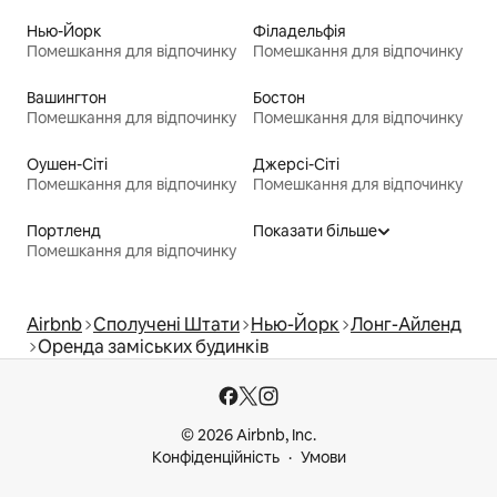
Нью-Йорк
Філадельфія
Помешкання для відпочинку
Помешкання для відпочинку
Вашингтон
Бостон
Помешкання для відпочинку
Помешкання для відпочинку
Оушен-Сіті
Джерсі-Сіті
Помешкання для відпочинку
Помешкання для відпочинку
Портленд
Показати більше
Помешкання для відпочинку
Airbnb
Сполучені Штати
Нью-Йорк
Лонг-Айленд
Оренда заміських будинків
© 2026 Airbnb, Inc.
Конфіденційність
Умови