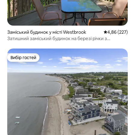
Заміський будинок у місті Westbrook
Середня оцінка:
4,86 (227)
Затишний заміський будинок на березі річки з
причалом, можливість прогулянки до пля
Вибір гостей
Вибір гостей