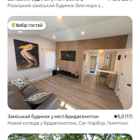
Розкішний заміський будинок біля моря з
гідромасажною ванною та басейном
Вибір гостей
Топ вибір гостей
Заміський будинок у місті Бриджгемптон
Середня оцін
5,0 (17)
Новий котедж у Бріджгемптоні, Саг-Харбор, Гемптонс