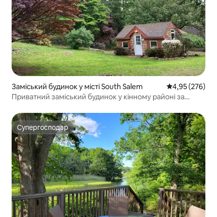
Заміський будинок у місті South Salem
Середня оцінка:
4,95 (276)
Приватний заміський будинок у кінному районі за
годину їзди від Нью-Йорка!
Супергосподар
Супергосподар