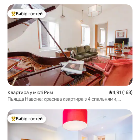
Вибір гостей
Топ вибір гостей
Квартира у місті Рим
Середня оцінка
4,91 (163)
Пьяцца Навона: красива квартира з 4 спальнями,
4 ванними кімнатами, кондиціонером, Wi-Fi
Вибір гостей
Топ вибір гостей