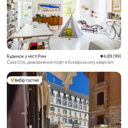
Будинок у місті Рим
Середня оцінка
4,89 (99)
Casa Cris, дивовижний лофт в Есквірському кварталі
Вибір гостей
Топ вибір гостей