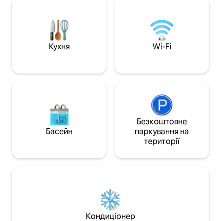
першокласним ко
побудований Браманте(1486 р. н. е.) -
кімнатах, багато
Повністю відремонтовано в 2024 році з
бездротовою ауд
висококласним сучасним декором. -
лазнею, а також ванною .
Ліжко king-size (180x200 см) та диван-
вхідні двері, щоб
ліжко з 20-сантиметровим матрацом
Кухня
Wi-Fi
зануритися в жва
для найвищого комфорту -
міста.
Оригінальна дерев 'яна стеля за
століттями
Безкоштовне
Басейн
паркування на
території
Кондиціонер