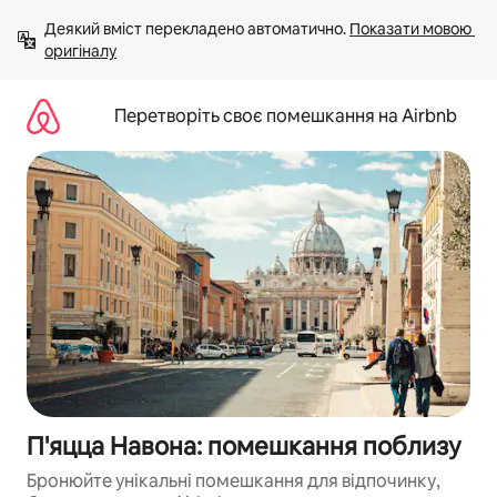
Перейти
Деякий вміст перекладено автоматично. 
Показати мовою 
до
оригіналу
вмісту
Перетворіть своє помешкання на Airbnb
П'яцца Навона: помешкання поблизу
Бронюйте унікальні помешкання для відпочинку,