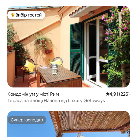
Вибір гостей
Топ вибір гостей
Кондомініум у місті Рим
Середня оцінка
4,91 (226)
Тераса на площі Навона від Luxury Getaways
Супергосподар
Супергосподар