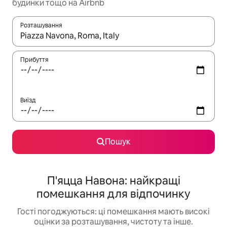
будинки тощо на Airbnb
Розташування
Отримавши результати пошуку, використовуйте для навігації с
Прибуття
Виїзд
Пошук
П'яцца Навона: найкращі
помешкання для відпочинку
Гості погоджуються: ці помешкання мають високі
оцінки за розташування, чистоту та інше.