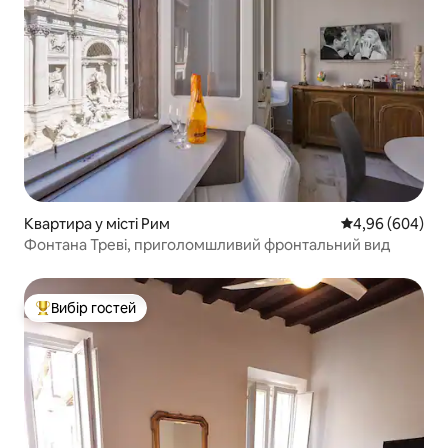
Квартира у місті Рим
Середня оцінка:
4,96 (604)
Фонтана Треві, приголомшливий фронтальний вид
Вибір гостей
Топ вибір гостей