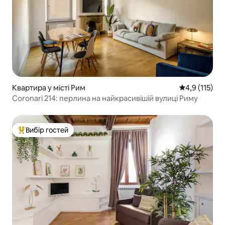
Квартира у місті Рим
Середня оцінк
4,9 (115)
Coronari 214: перлина на найкрасивішій вулиці Риму
Вибір гостей
Топ вибір гостей