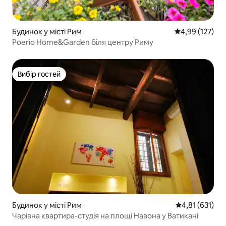
Будинок у місті Рим
Середня оцінка
4,99 (127)
Poerio Home&Garden біля центру Риму
Вибір гостей
Вибір гостей
Будинок у місті Рим
Середня оцінка
4,81 (631)
Чарівна квартира-студія на площі Навона у Ватикані