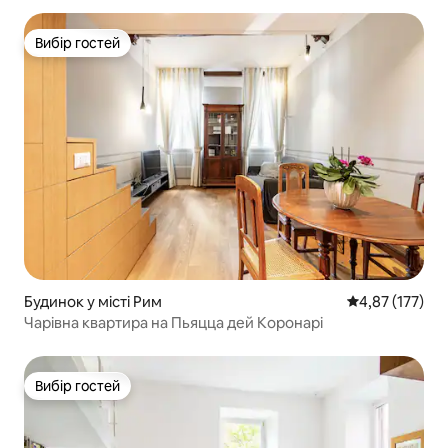
Вибір гостей
Вибір гостей
Будинок у місті Рим
Середня оцінка
4,87 (177)
Чарівна квартира на Пьяцца дей Коронарі
Вибір гостей
Вибір гостей