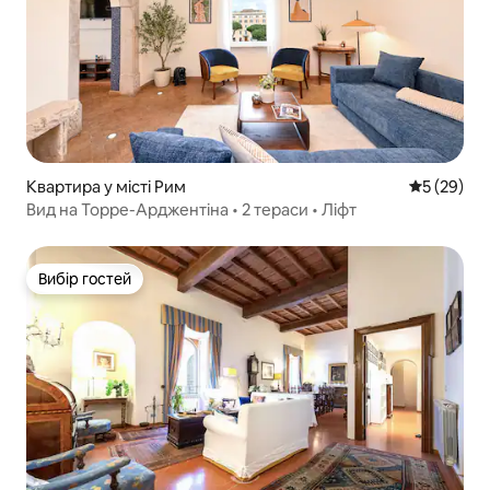
Квартира у місті Рим
Середня оц
5 (29)
Вид на Торре-Арджентіна • 2 тераси • Ліфт
Вибір гостей
Вибір гостей