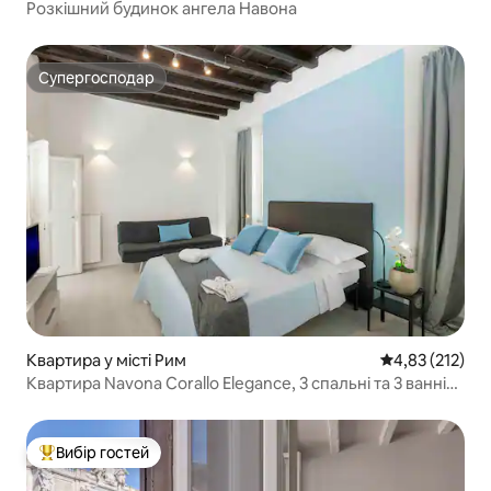
Розкішний будинок ангела Навона
Супергосподар
Супергосподар
Квартира у місті Рим
Середня оцінка
4,83 (212)
Квартира Navona Corallo Elegance, 3 спальні та 3 ванні
кімнати
Вибір гостей
Топ вибір гостей