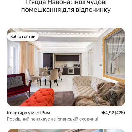
П'яцца Навона: інші чудові
помешкання для відпочинку
Вибір гостей
Вибір гостей
Квартира у місті Рим
Середня оцінка
4,92 (425)
Розкішний пентхаус на Іспанській сходинці