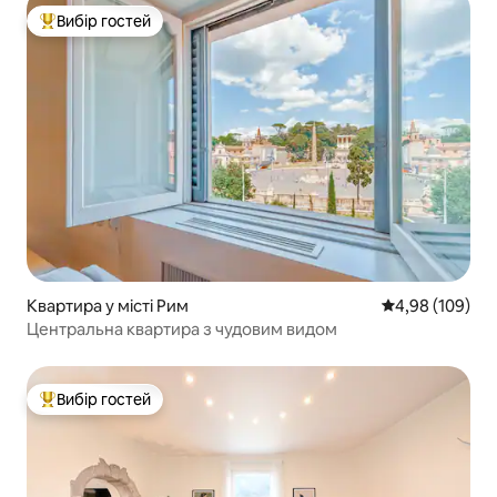
Вибір гостей
Топ вибір гостей
Квартира у місті Рим
Середня оцінка:
4,98 (109)
Центральна квартира з чудовим видом
Вибір гостей
Топ вибір гостей