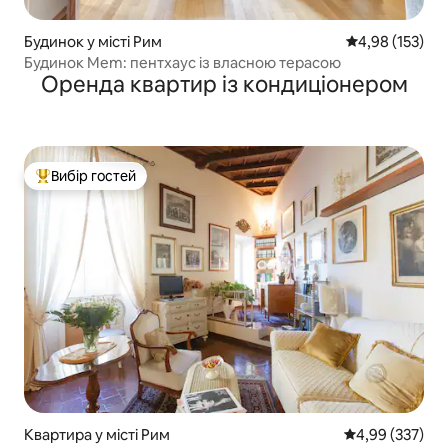
Будинок у місті Рим
Середня оцінка
4,98 (153)
Будинок Mem: пентхаус із власною терасою
Оренда квартир із кондиціонером
Вибір гостей
Топ вибір гостей
Квартира у місті Рим
Середня оцінка:
4,99 (337)