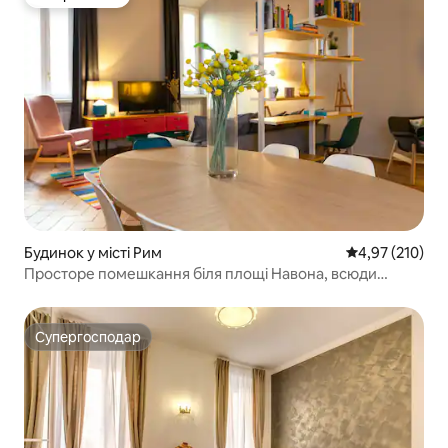
Вибір гостей
Будинок у місті Рим
Середня оцінка
4,97 (210)
Просторе помешкання біля площі Навона, всюди
можна дійти пішки
Супергосподар
Супергосподар