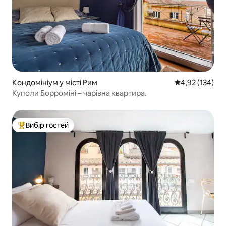
Кондомініум у місті Рим
Середня оцінка
4,92 (134)
Куполи Борроміні – чарівна квартира.
Вибір гостей
Топ вибір гостей