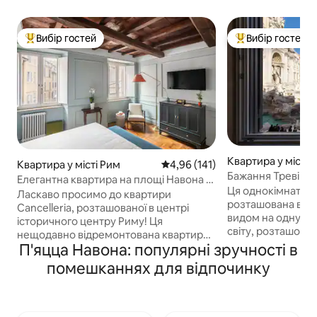
Вибір гостей
Вибір гостей
Топ вибір гостей
Топ вибір гостей
Квартира у місті 
Квартира у місті Рим
Середня оцінка: 4,96 з 5, відгук
4,96 (141)
Бажання Треві –
Елегантна квартира на площі Навона -
краєвид на фонта
Ця однокімнатна 
ліжко розміру King size
Ласкаво просимо до квартири
розташована в іст
Cancelleria, розташованої в центрі
видом на одну з 
історичного центру Риму! Ця
світу, розташова
нещодавно відремонтована квартира
поверсі та може 
П'яцца Навона: популярні зручності в
пропонує унікальне поєднання
сучасними зручн
сучасного комфорту та історичного
помешканнях для відпочинку
внутрішнім двори
шарму. Що вам сподобається: -
підходить для ве
Неперевершене розташування з
повітрі. Ідеально
видом на Палаццо делла Сканцелерія,
невеликих сімей
найкрасивіший палац Ренесансу Риму,