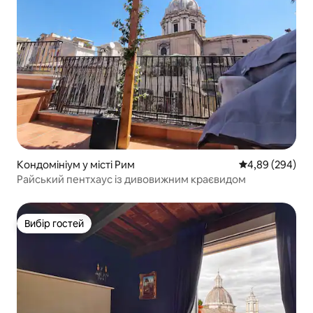
Кондомініум у місті Рим
Середня оцінка:
4,89 (294)
Райський пентхаус із дивовижним краєвидом
Вибір гостей
Вибір гостей