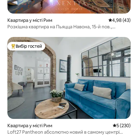
Квартира у місті Рим
Середня оцінк
4,98 (43)
Розкішна квартира на Пьяцца Навона, 15-й пов.,
Палаццо
Вибір гостей
Топ вибір гостей
Квартира у місті Рим
Середня оці
5 (230)
Loft27 Pantheon абсолютно новий в самому центрі
Риму