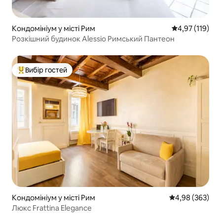
Кондомініум у місті Рим
Середня оцінка
4,97 (119)
Розкішний будинок Alessio Римський Пантеон
Вибір гостей
Топ вибір гостей
Кондомініум у місті Рим
Середня оцінка:
4,98 (363)
Люкс Frattina Elegance