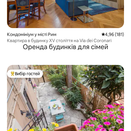
Кондомініум у місті Рим
Середня оцінка
4,96 (181)
Квартира в будинку XV століття на Via dei Coronari
Оренда будинків для сімей
Вибір гостей
Топ вибір гостей