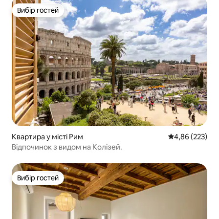
Вибір гостей
Вибір гостей
Квартира у місті Рим
Середня оцінка:
4,86 (223)
Відпочинок з видом на Колізей.
Вибір гостей
Вибір гостей