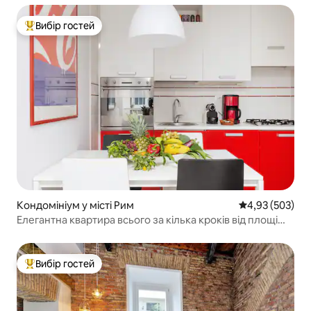
Вибір гостей
Топ вибір гостей
Кондомініум у місті Рим
Середня оцінка:
4,93 (503)
Елегантна квартира всього за кілька кроків від площі
Навона
Вибір гостей
Топ вибір гостей