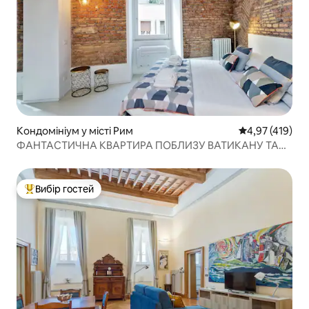
Кондомініум у місті Рим
Середня оцінка
4,97 (419)
ФАНТАСТИЧНА КВАРТИРА ПОБЛИЗУ ВАТИКАНУ ТА
ПЬЯЦЦИ НАВОНА
Вибір гостей
Топ вибір гостей