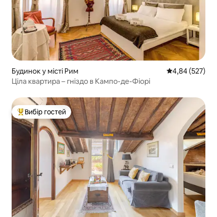
Будинок у місті Рим
Середня оцінка:
4,84 (527)
Ціла квартира – гніздо в Кампо-де-Фіорі
Вибір гостей
Топ вибір гостей