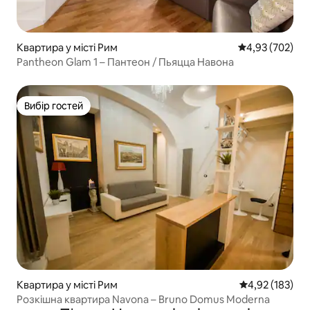
Квартира у місті Рим
Середня оцінка:
4,93 (702)
Pantheon Glam 1 – Пантеон / Пьяцца Навона
Вибір гостей
Вибір гостей
Квартира у місті Рим
Середня оцінка
4,92 (183)
Розкішна квартира Navona – Bruno Domus Moderna