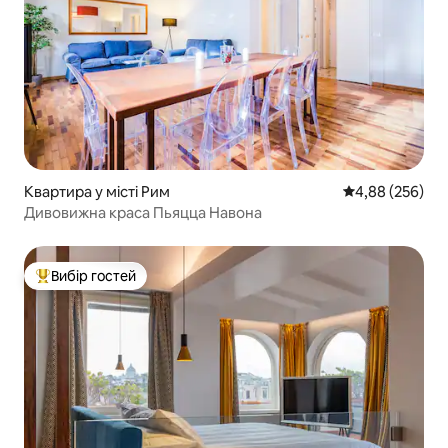
Квартира у місті Рим
Середня оцінка:
4,88 (256)
Дивовижна краса Пьяцца Навона
Вибір гостей
Топ вибір гостей