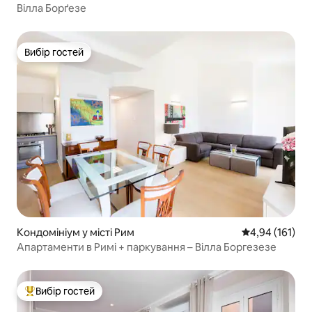
Вілла Борґезе
Вибір гостей
Вибір гостей
Кондомініум у місті Рим
Середня оцінка
4,94 (161)
Апартаменти в Римі + паркування – Вілла Боргезезе
Вибір гостей
Топ вибір гостей