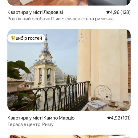
Квартира у місті Людовізі
Середня оцінка
4,96 (128)
Розкішний особняк П'яве: сучасність та римська
елегантність
Вибір гостей
Топ вибір гостей
Квартира у місті Кампо Марціо
Середня оцінка
4,92 (101)
Тераса в центрі Риму