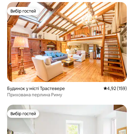
Вибір гостей
Вибір гостей
Будинок у місті Трастевере
Середня оцінка
4,92 (159)
Прихована перлина Риму
Вибір гостей
Вибір гостей