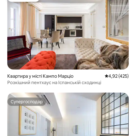
Вибір гостей
Квартира у місті Кампо Марціо
Середня оцінка
4,92 (425)
Розкішний пентхаус на Іспанській сходинці
Супергосподар
Супергосподар