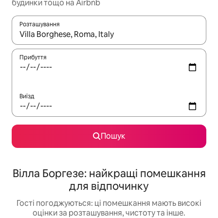
будинки тощо на Airbnb
Розташування
Отримавши результати пошуку, використовуйте для навігації с
Прибуття
Виїзд
Пошук
Вілла Боргезе: найкращі помешкання
для відпочинку
Гості погоджуються: ці помешкання мають високі
оцінки за розташування, чистоту та інше.