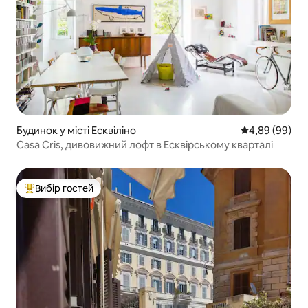
Будинок у місті Есквіліно
Середня оцінка
4,89 (99)
Casa Cris, дивовижний лофт в Есквірському кварталі
Вибір гостей
Топ вибір гостей