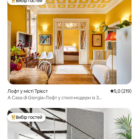
Вибір гостей
Топ вибір гостей
Лофт у місті Трієст
Середня оцінк
5,0 (219)
A Casa di Giorgia•Лофт у стилі модерн із 3
балконами•Метро
Вибір гостей
Топ вибір гостей