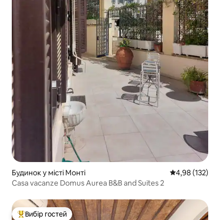
Будинок у місті Монті
Середня оцінка
4,98 (132)
Casa vacanze Domus Aurea B&B and Suites 2
Вибір гостей
Топ вибір гостей