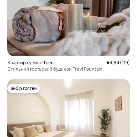
Квартира у місті Треві
Середня оцінка
4,94 (119)
Стильний гостьовий будинок Trevi Fountain
Вибір гостей
Вибір гостей