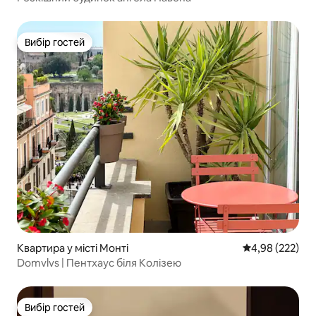
Вибір гостей
Вибір гостей
Квартира у місті Монті
Середня оцінка:
4,98 (222)
Domvlvs | Пентхаус біля Колізею
Вибір гостей
Вибір гостей