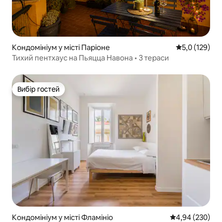
Кондомініум у місті Паріоне
Середня оцінк
5,0 (129)
Тихий пентхаус на Пьяцца Навона • 3 тераси
Вибір гостей
Вибір гостей
Кондомініум у місті Фламініо
Середня оцінка:
4,94 (230)