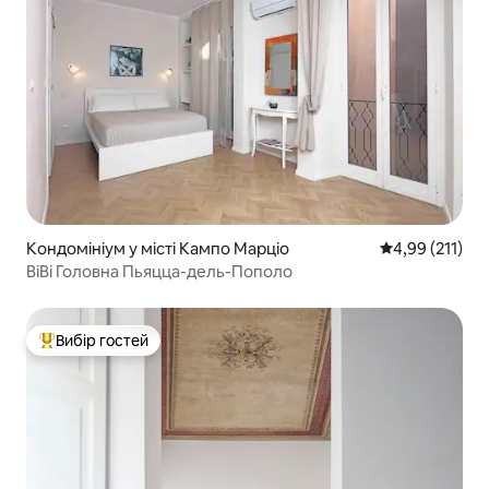
Кондомініум у місті Кампо Марціо
Середня оцінка
4,99 (211)
BiBi Головна Пьяцца-дель-Пополо
Вибір гостей
Топ вибір гостей