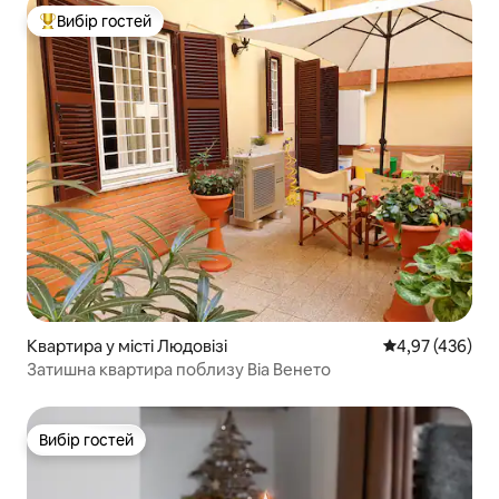
Вибір гостей
Топ вибір гостей
Квартира у місті Людовізі
Середня оцінка:
4,97 (436)
Затишна квартира поблизу Віа Венето
Вибір гостей
Вибір гостей