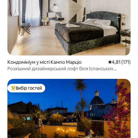
Кондомініум у місті Кампо Марціо
Середня оцінка
4,81 (171)
Розкішний дизайнерський лофт біля Іспанських
сходів – Romecityflats
Вибір гостей
Топ вибір гостей