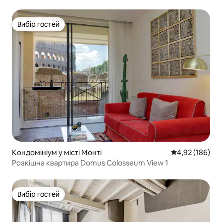
Вибір гостей
Вибір гостей
Кондомініум у місті Монті
Середня оцінка
4,92 (186)
Розкішна квартира Domus Colosseum View 1
Вибір гостей
Вибір гостей