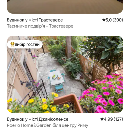
Будинок у місті Трастевере
Середня оцінк
5,0 (300)
Таємниче подвір’я – Трастевере
Вибір гостей
Топ вибір гостей
Будинок у місті Джаніколенсе
Середня оцінка
4,99 (127)
Poerio Home&Garden біля центру Риму