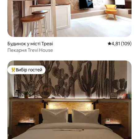
Будинок у місті Треві
Середня оцінка
4,81 (109)
Пекарня Trevi House
Вибір гостей
Топ вибір гостей