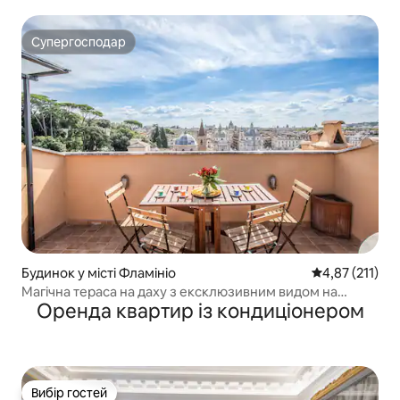
Супергосподар
Супергосподар
Будинок у місті Фламініо
Середня оцінка
4,87 (211)
Магічна тераса на даху з ексклюзивним видом на
Оренда квартир із кондиціонером
Пьяцца-дель-Пополо
Вибір гостей