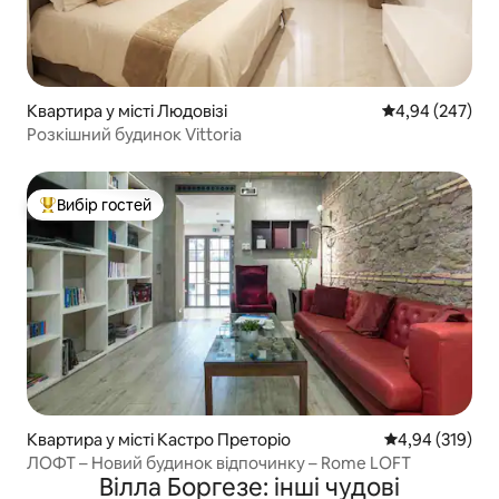
Квартира у місті Людовізі
Середня оцінка:
4,94 (247)
Розкішний будинок Vittoria
Вибір гостей
Топ вибір гостей
Квартира у місті Кастро Преторіо
Середня оцінка
4,94 (319)
ЛОФТ – Новий будинок відпочинку – Rome LOFT
Вілла Боргезе: інші чудові