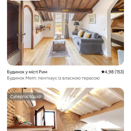
Будинок у місті Рим
Середня оцінка
4,98 (153)
Будинок Mem: пентхаус із власною терасою
Супергосподар
Супергосподар