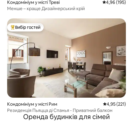
Кондомініум у місті Треві
Середня оцінка
4,96 (195)
Менше – краще Дизайнерський крій
Вибір гостей
Топ вибір гостей
Кондомініум у місті Рим
Середня оцінка
4,95 (221)
Резиденція Пьяцца ді Спанья - Приватний балкон
Оренда будинків для сімей