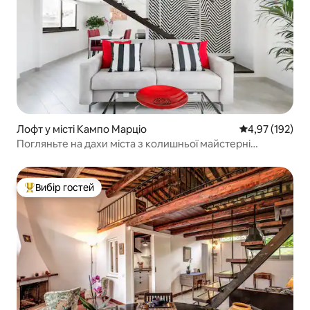
Лофт у місті Кампо Марціо
Середня оцінка
4,97 (192)
Погляньте на дахи міста з колишньої майстерні
скульптора
Вибір гостей
Топ вибір гостей