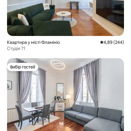
Квартира у місті Фламініо
Середня оцінка:
4,89 (244)
Студія 71
Вибір гостей
Вибір гостей