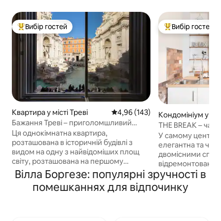
Вибір гостей
Вибір гостей
Топ вибір гостей
Топ вибір гостей
Квартира у місті Треві
Середня оцінка: 4,96 з 5, відгук
4,96 (143)
Кондомініум у міс
Бажання Треві – приголомшливий
зі
THE BREAK – чарів
краєвид на фонтан Треві
Ця однокімнатна квартира,
Veneto
У самому центрі
розташована в історичній будівлі з
елегантна та чарі
видом на одну з найвідоміших площ
двомісними спал
світу, розташована на першому
відремонтована т
поверсі та може похвалитися
Вілла Боргезе: популярні зручності в
мебльована, щоб
сучасними зручностями та завидним
романтичне та к
помешканнях для відпочинку
внутрішнім двориком, який ідеально
перебування. Йо
підходить для вечерь на свіжому
розташування, всь
повітрі. Ідеально підходить для пар або
від Віа Венето, 
невеликих сімей. Квартира оснащена
посольства, парку