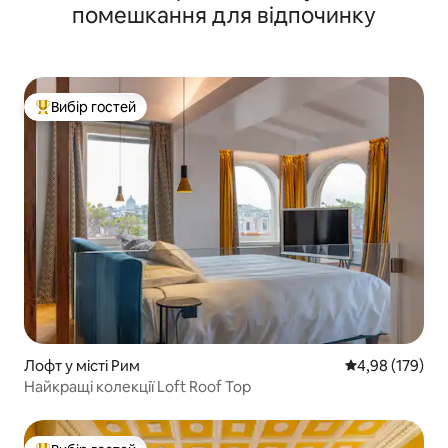
помешкання для відпочинку
Вибір гостей
Топ вибір гостей
Лофт у місті Рим
Середня оцінка
4,98 (179)
Найкращі колекції Loft Roof Top