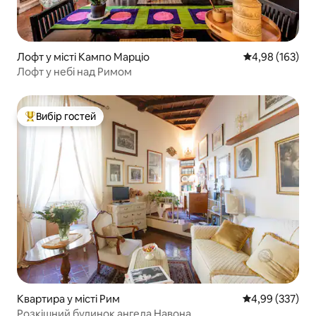
Лофт у місті Кампо Марціо
Середня оцінка
4,98 (163)
Лофт у небі над Римом
Вибір гостей
Топ вибір гостей
Квартира у місті Рим
Середня оцінка:
4,99 (337)
Розкішний будинок ангела Навона