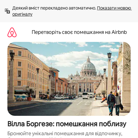
Перейти
Деякий вміст перекладено автоматично. 
Показати мовою 
до
оригіналу
вмісту
Перетворіть своє помешкання на Airbnb
Вілла Боргезе: помешкання поблизу
Бронюйте унікальні помешкання для відпочинку,