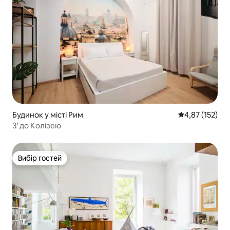
Будинок у місті Рим
Середня оцінка
4,87 (152)
3’ до Колізею
Вибір гостей
Вибір гостей