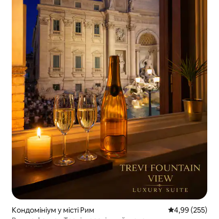
Кондомініум у місті Рим
Середня оцінка:
4,99 (255)