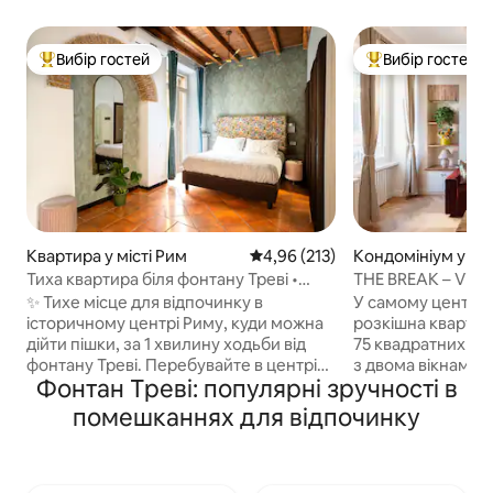
Вибір гостей
Вибір гостей
Топ вибір гостей
Топ вибір гостей
Квартира у місті Рим
Середня оцінка: 4,96 з 5, відгук
4,96 (213)
Кондомініум у міс
Тиха квартира біля фонтану Треві •
THE BREAK – Via F
Патіо та внутрішній двір
✨ Тихе місце для відпочинку в
У самому центрі
історичному центрі Риму, куди можна
розкішна кварти
дійти пішки, за 1 хвилину ходьби від
75 квадратних ме
фонтану Треві. Перебувайте в центрі
з двома вікнами, 
Фонтан Треві: популярні зручності в
Риму, затишно розташувавшись у
Фраттіна, звідки 
спокійному палаці XVIII століття.
краєвид на Старо
помешканнях для відпочинку
Пройдіться до найкращих визначних
центрі Риму, в де
місць, а потім відпочиньте у своєму
ходьби від Віа Кон
приватному патіо з видом на тихий
Спанья та Фонтана
двір – без вуличного шуму. Квартира
«Іспанська» за 10