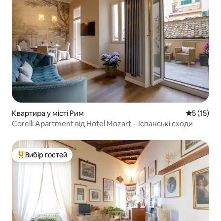
Квартира у місті Рим
Середня оц
5 (15)
Corelli Apartment від Hotel Mozart – Іспанські сходи
Вибір гостей
Топ вибір гостей