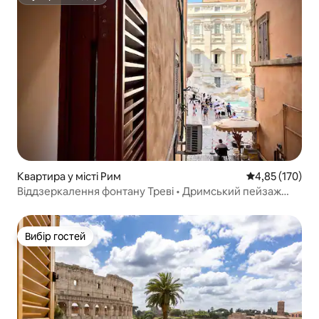
Супергосподар
Квартира у місті Рим
Середня оцінка
4,85 (170)
Віддзеркалення фонтану Треві • Дримський пейзаж
Риму
Вибір гостей
Вибір гостей