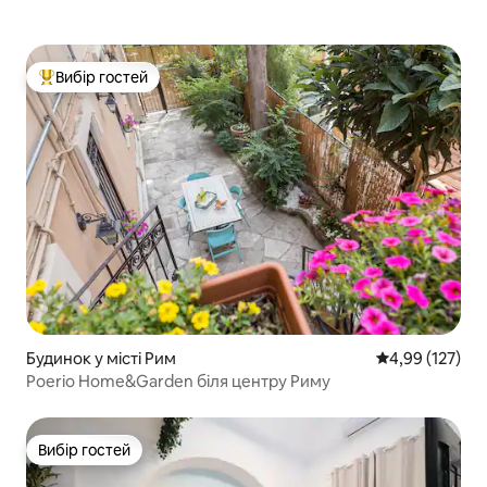
Вибір гостей
Топ вибір гостей
Будинок у місті Рим
Середня оцінка
4,99 (127)
Poerio Home&Garden біля центру Риму
Вибір гостей
Вибір гостей