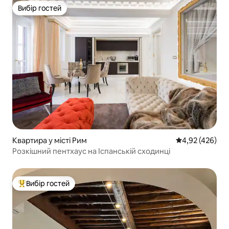
Вибір гостей
Вибір гостей
Квартира у місті Рим
Середня оцінка:
4,92 (426)
Розкішний пентхаус на Іспанській сходинці
Вибір гостей
Топ вибір гостей