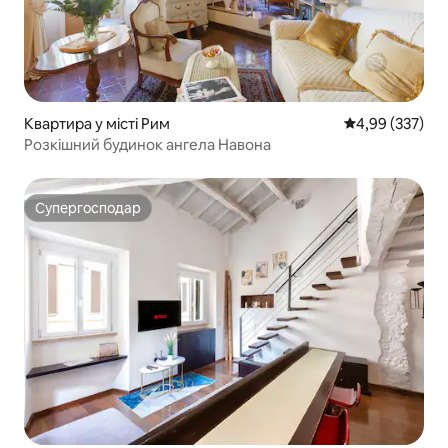
Квартира у місті Рим
Середня оцінка:
4,99 (337)
Розкішний будинок ангела Навона
Супергосподар
Супергосподар