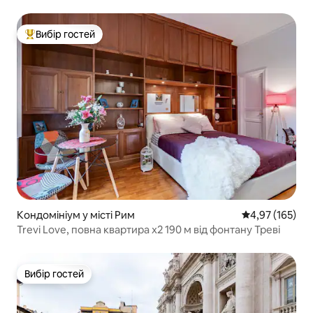
Вибір гостей
Топ вибір гостей
Кондомініум у місті Рим
Середня оцінка
4,97 (165)
Trevi Love, повна квартира x2 190 м від фонтану Треві
Вибір гостей
Вибір гостей