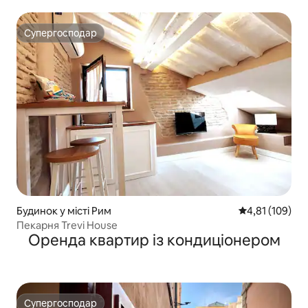
Супергосподар
Супергосподар
Будинок у місті Рим
Середня оцінка
4,81 (109)
Пекарня Trevi House
Оренда квартир із кондиціонером
Супергосподар