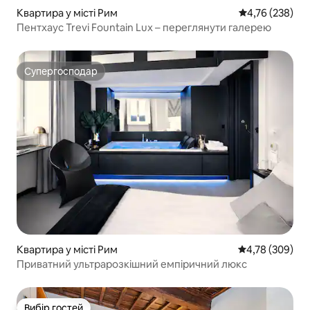
Квартира у місті Рим
Середня оцінка
4,76 (238)
Пентхаус Trevi Fountain Lux – переглянути галерею
Супергосподар
Супергосподар
Квартира у місті Рим
Середня оцінка:
4,78 (309)
Приватний ультрарозкішний емпіричний люкс
Вибір гостей