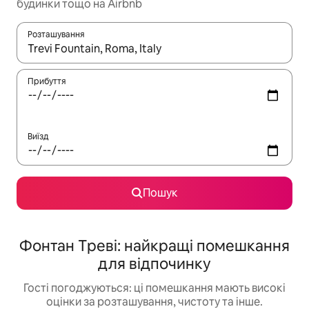
будинки тощо на Airbnb
Розташування
Отримавши результати пошуку, використовуйте для навігації с
Прибуття
Виїзд
Пошук
Фонтан Треві: найкращі помешкання
для відпочинку
Гості погоджуються: ці помешкання мають високі
оцінки за розташування, чистоту та інше.