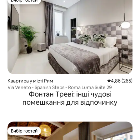
Вибір гостей
Вибір гостей
Квартира у місті Рим
Середня оцінка:
4,86 (265)
Via Veneto - Spanish Steps - Roma Luma Suite 29
Фонтан Треві: інші чудові
помешкання для відпочинку
Вибір гостей
Вибір гостей