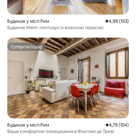
Будинок у місті Рим
Середня оцінка
4,98 (153)
Будинок Mem: пентхаус із власною терасою
Супергосподар
Супергосподар
Будинок у місті Рим
Середня оцінка
4,79 (154)
Ваше комфортне помешкання в Фонтані-ді-Треві