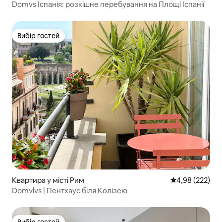
Domvs Іспанія: розкішне перебування на Площі Іспанії
Вибір гостей
Вибір гостей
Квартира у місті Рим
Середня оцінка:
4,98 (222)
Domvlvs | Пентхаус біля Колізею