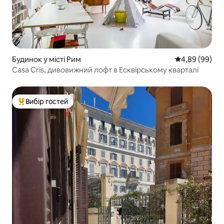
Будинок у місті Рим
Середня оцінка
4,89 (99)
Casa Cris, дивовижний лофт в Есквірському кварталі
Вибір гостей
Топ вибір гостей