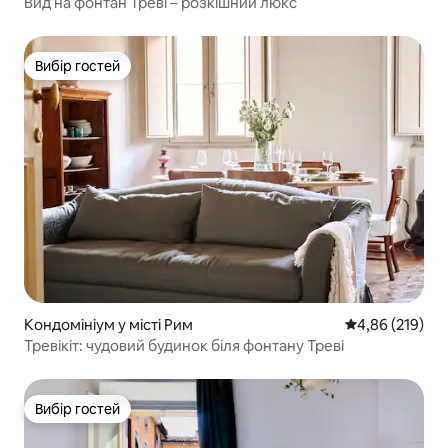
Вид на фонтан Треві – розкішний люкс
Вибір гостей
Вибір гостей
Кондомініум у місті Рим
Середня оцінка
4,86 (219)
Тревікіт: чудовий будинок біля фонтану Треві
Вибір гостей
Вибір гостей