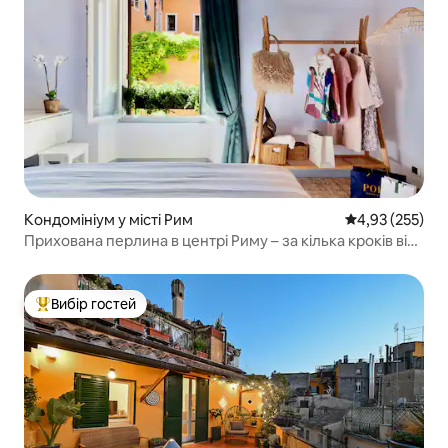
Кондомініум у місті Рим
Середня оцінка
4,93 (255)
Прихована перлина в центрі Риму – за кілька кроків від
Колізею
Вибір гостей
Топ вибір гостей