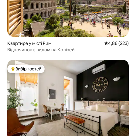
Квартира у місті Рим
Середня оцінка:
4,86 (223)
Відпочинок з видом на Колізей.
Вибір гостей
Топ вибір гостей