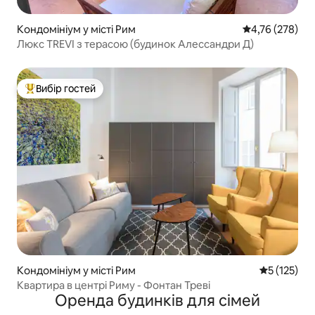
Кондомініум у місті Рим
Середня оцінка
4,76 (278)
Люкс TREVI з терасою (будинок Алессандри Д)
Вибір гостей
Топ вибір гостей
Кондомініум у місті Рим
Середня оці
5 (125)
Квартира в центрі Риму - Фонтан Треві
Оренда будинків для сімей