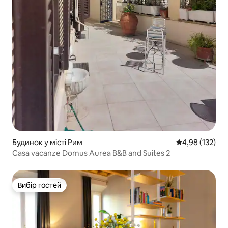
Будинок у місті Рим
Середня оцінка
4,98 (132)
Casa vacanze Domus Aurea B&B and Suites 2
Вибір гостей
Вибір гостей