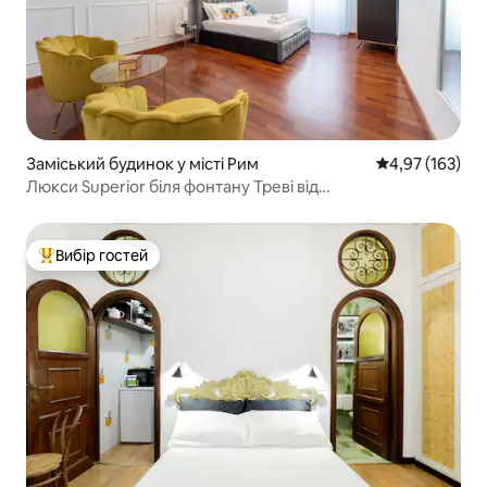
Заміський будинок у місті Рим
Середня оцінка
4,97 (163)
Люкси Superior біля фонтану Треві від
LZuxuryproperties
Вибір гостей
Топ вибір гостей