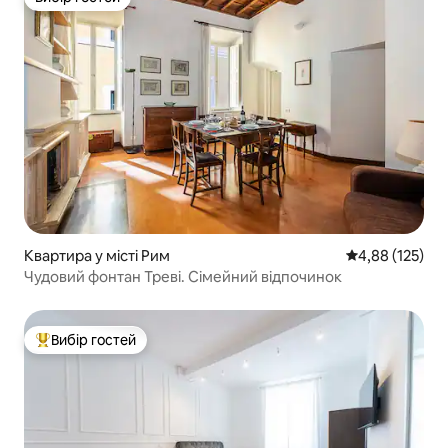
Вибір гостей
Квартира у місті Рим
Середня оцінка
4,88 (125)
Чудовий фонтан Треві. Сімейний відпочинок
Вибір гостей
Топ вибір гостей