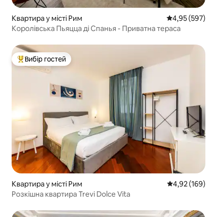
Квартира у місті Рим
Середня оцінка:
4,95 (597)
Королівська Пьяцца ді Спанья - Приватна тераса
Вибір гостей
Топ вибір гостей
Квартира у місті Рим
Середня оцінка
4,92 (169)
Розкішна квартира Trevi Dolce Vita