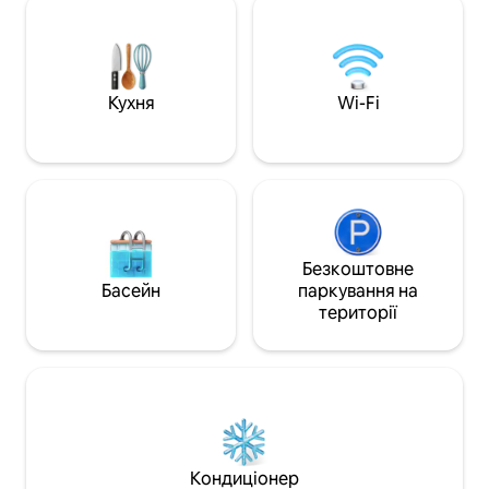
на першому поверсі (без сходів),
та супермаркети
пристосована для немовлят, з
смарт-телевізоро
дитячим ліжечком і високим стільцем,
На тому ж поверс
а також швидким Wi-Fi та Netflix.
квартира THE BRE
Ідеально підходить для пар і сімей, які
SPAGNA – MAISON
Кухня
Wi-Fi
прагнуть комфорту та справжнього
квартира площею 
римського шарму. Іспанські сходи та
чином, ми можем
Пантеон розташовані неподалік.
до 8 осіб.
Безкоштовне
Басейн
паркування на
території
Кондиціонер