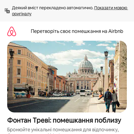
Перейти
Деякий вміст перекладено автоматично. 
Показати мовою 
до
оригіналу
вмісту
Перетворіть своє помешкання на Airbnb
Фонтан Треві: помешкання поблизу
Бронюйте унікальні помешкання для відпочинку,