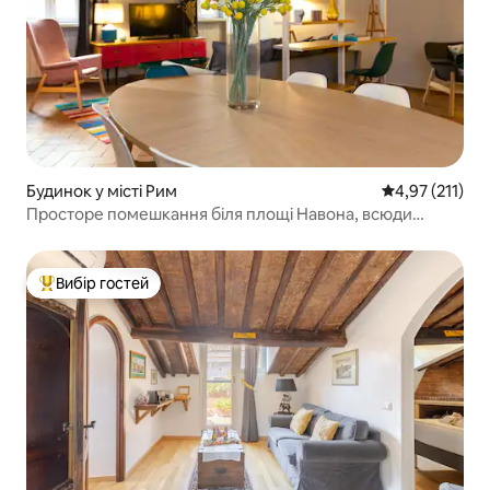
Будинок у місті Рим
Середня оцінка
4,97 (211)
Просторе помешкання біля площі Навона, всюди
можна дійти пішки
Вибір гостей
Топ вибір гостей