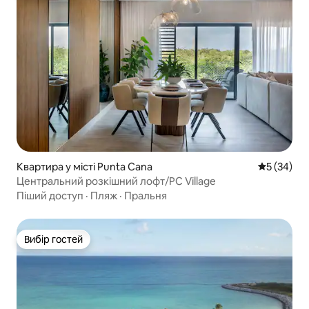
Квартира у місті Punta Cana
Середня оц
5 (34)
Центральний розкішний лофт/PC Village
Піший доступ
·
Пляж
·
Пральня
Вибір гостей
Вибір гостей