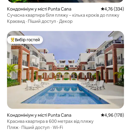
Кондомініум у місті Punta Cana
Середня оцінка
4,76 (334)
Сучасна квартира біля пляжу – кілька кроків до пляжу
Краєвид
·
Піший доступ
·
Декор
Вибір гостей
Топ вибір гостей
Кондомініум у місті Punta Cana
Середня оцінка
4,96 (178)
Красива квартира в 600 метрах від пляжу
Пляж
·
Піший доступ
·
Wi-Fi