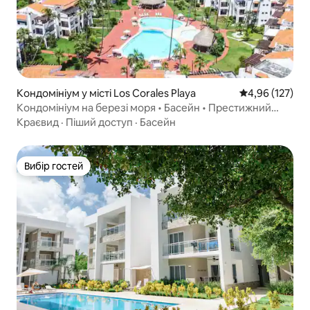
Кондомініум у місті Los Corales Playa
Середня оцінка
4,96 (127)
Кондомініум на березі моря • Басейн • Престижний
район • Пропозиція на вересень/жовтень
Краєвид
·
Піший доступ
·
Басейн
Вибір гостей
Вибір гостей