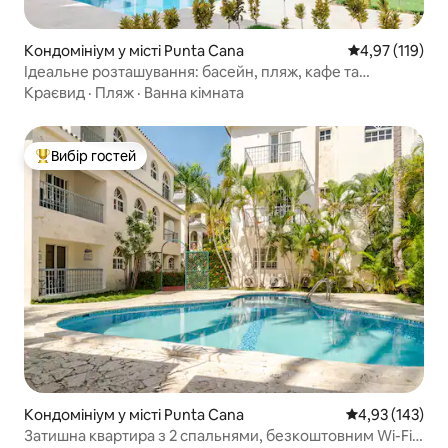
Кондомініум у місті Punta Cana
Середня оцінка
4,97 (119)
Ідеальне розташування: басейн, пляж, кафе та
ресторани
Краєвид
·
Пляж
·
Ванна кімната
Вибір гостей
Топ вибір гостей
Кондомініум у місті Punta Cana
Середня оцінка
4,93 (143)
Затишна квартира з 2 спальнями, безкоштовним Wi-Fi