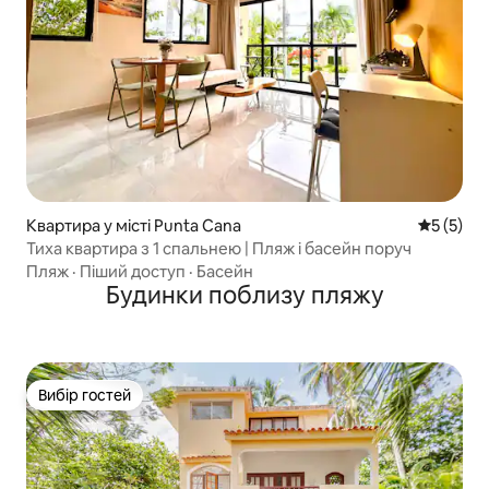
Квартира у місті Punta Cana
Середня о
5 (5)
Тиха квартира з 1 спальнею | Пляж і басейн поруч
Пляж
·
Піший доступ
·
Басейн
Будинки поблизу пляжу
Вибір гостей
Вибір гостей