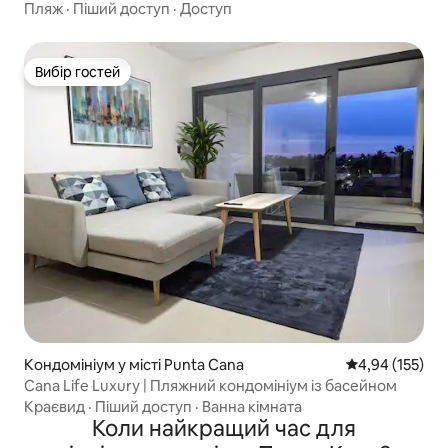
та басейном
Пляж
·
Піший доступ
·
Доступ
Вибір гостей
Вибір гостей
Кондомініум у місті Punta Cana
Середня оцінка
4,94 (155)
Cana Life Luxury | Пляжний кондомініум із басейном
Краєвид
·
Піший доступ
·
Ванна кімната
Коли найкращий час для