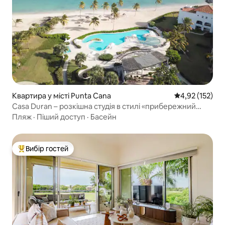
Квартира у місті Punta Cana
Середня оцінка
4,92 (152)
Casa Duran – розкішна студія в стилі «прибережний
шик» у Кап-Кані
Пляж
·
Піший доступ
·
Басейн
Вибір гостей
Топ вибір гостей