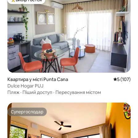
Топ вибір гостей
Квартира у місті Punta Cana
Середня оці
5 (107)
Dulce Hogar PUJ
Пляж
·
Піший доступ
·
Пересування містом
Супергосподар
Супергосподар