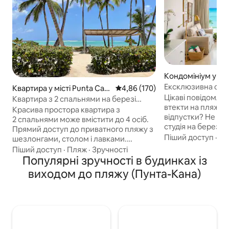
Кондомініум у міс
ana
Ексклюзивна студ
Квартира у місті Punta Can
Середня оцінка: 4,86 з 5, відгук
4,86 (170)
ліжком розміру Ki
Цікаві повідомлен
a
Квартира з 2 спальнями на березі
втекти на пляж пі
океану
Красива простора квартира з
відпустки? Не див
2 спальнями може вмістити до 4 осіб.
студія на березі 
Прямий доступ до приватного пляжу з
Cana - прекрасне
Піший доступ
·
Кр
шезлонгами, столом і лавками.
серйозно розслабитися. 
Розташована на 4-му поверсі (без
Піший доступ
·
Пляж
·
Зручності
з основними зру
ліфта). 2 спальні мають власні тераси з
Популярні зручності в будинках із
помешкання нижче: ➢ 1 про
видом на океан: двоспальне ліжко
виходом до пляжу (Пунта-Кана)
спальня/1 ванна 
розміру King size та двоспальне ліжко
ванною ➢ Приват
розміру Queen size, смарт-телевізор у
Вид на➢ пляж/ок
кожній спальні, 2 ванні кімнати, сейф,
Повністю обладна
безкоштовний Wi-Fi та безкоштовне
Басейн ➢ Безкош
паркувальне місце. Кухня має
➢ 24/7 ➢ Портати
невеликі електроприлади та базові