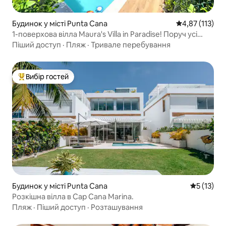
Будинок у місті Punta Cana
Середня оцінка
4,87 (113)
1-поверхова вілла Maura's Villa in Paradise! Поруч усі
розваги
Піший доступ
·
Пляж
·
Тривале перебування
Вибір гостей
Топ вибір гостей
Будинок у місті Punta Cana
Середня оц
5 (13)
Розкішна вілла в Cap Cana Marina.
Пляж
·
Піший доступ
·
Розташування