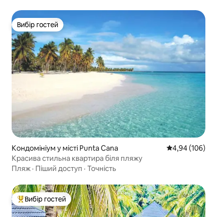
Вибір гостей
Вибір гостей
Кондомініум у місті Punta Cana
Середня оцінка:
4,94 (106)
Красива стильна квартира біля пляжу
Пляж
·
Піший доступ
·
Точність
Вибір гостей
Топ вибір гостей