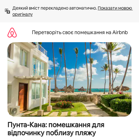
Перейти
Деякий вміст перекладено автоматично. 
Показати мовою 
до
оригіналу
вмісту
Перетворіть своє помешкання на Airbnb
Пунта-Кана: помешкання для
відпочинку поблизу пляжу