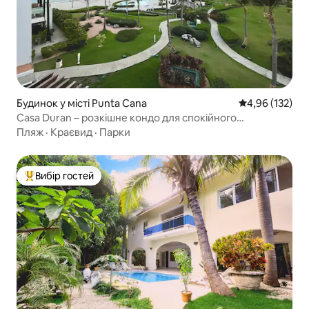
Будинок у місті Punta Cana
Середня оцінка
4,96 (132)
Casa Duran – розкішне кондо для спокійного
відпочинку на морі в Кап-Кані!
Пляж
·
Краєвид
·
Парки
Вибір гостей
Топ вибір гостей