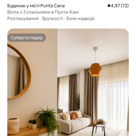
Будинок у місті Punta Cana
Середня оцінк
4,97 (72)
Вілла з 3 спальнями в Пунта-Кані
Розташування
·
Зручності
·
Зони надворі
Супергосподар
Супергосподар