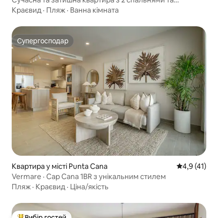
2 ванними кімнатами в центрі Пунта-Кани
Краєвид
·
Пляж
·
Ванна кімната
Супергосподар
Супергосподар
Квартира у місті Punta Cana
Середня оцін
4,9 (41)
Vermare · Cap Cana 1BR з унікальним стилем
Пляж
·
Краєвид
·
Ціна/якість
Вибір гостей