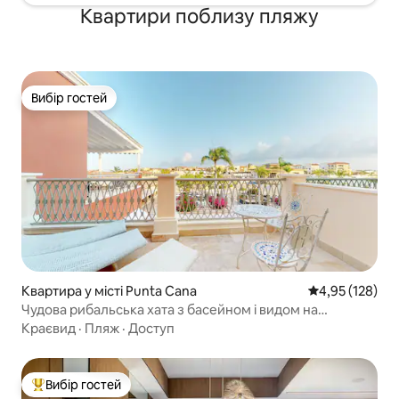
Квартири поблизу пляжу
Вибір гостей
Вибір гостей
Квартира у місті Punta Cana
Середня оцінка
4,95 (128)
Чудова рибальська хата з басейном і видом на
пристань!
Краєвид
·
Пляж
·
Доступ
Вибір гостей
Топ вибір гостей