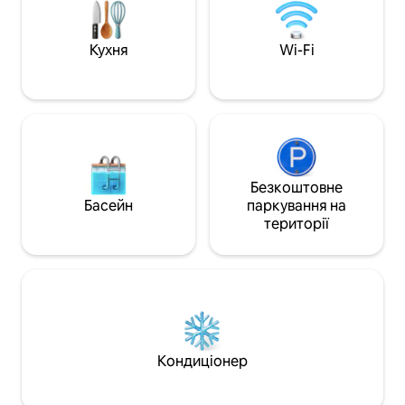
надається за за
кухонні приладдя. Для вашого
банні та пляжні 
комфорту: безкоштовні пляжні
рушники, шампунь і мило для тіла.
Кухня
Wi-Fi
Електроенергія включена в вартість.
Безкоштовне
Басейн
паркування на
території
Кондиціонер