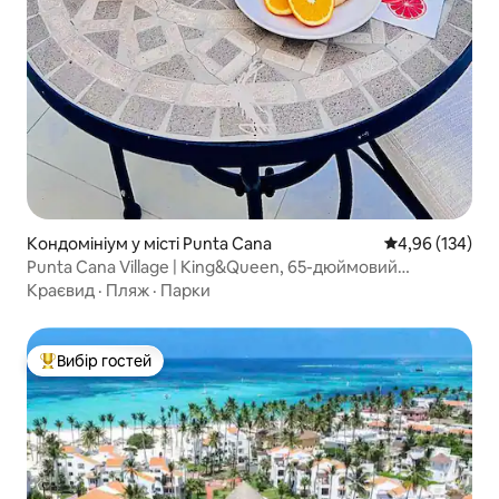
Кондомініум у місті Punta Cana
Середня оцінка
4,96 (134)
Punta Cana Village | King&Queen, 65-дюймовий
телевізор, 2 хвилини PUJ
Краєвид
·
Пляж
·
Парки
Вибір гостей
Топ вибір гостей