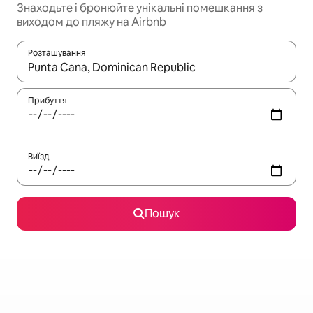
Знаходьте і бронюйте унікальні помешкання з
виходом до пляжу на Airbnb
Розташування
Отримавши результати пошуку, використовуйте для навігації с
Прибуття
Виїзд
Пошук