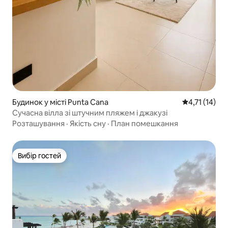
Будинок у місті Punta Cana
Середня оцінк
4,71 (14)
Сучасна вілла зі штучним пляжем і джакузі
Розташування
·
Якість сну
·
План помешкання
Вибір гостей
Вибір гостей