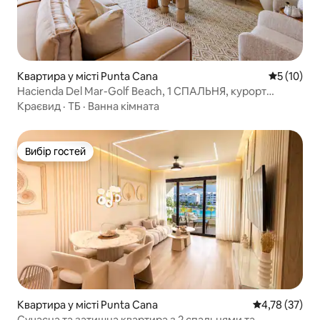
Квартира у місті Punta Cana
Середня оц
5 (10)
Hacienda Del Mar-Golf Beach, 1 СПАЛЬНЯ, курорт
Puntacana
Краєвид
·
ТБ
·
Ванна кімната
Вибір гостей
Вибір гостей
Квартира у місті Punta Cana
Середня оцінк
4,78 (37)
Сучасна та затишна квартира з 2 спальнями та