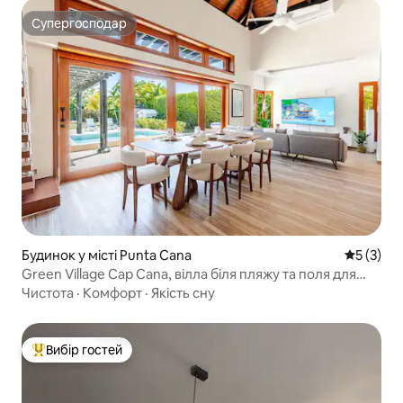
Супергосподар
Супергосподар
Будинок у місті Punta Cana
Середня о
5 (3)
Green Village Cap Cana, вілла біля пляжу та поля для
гольфу
Чистота
·
Комфорт
·
Якість сну
Вибір гостей
Топ вибір гостей