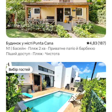
Будинок у місті Punta Cana
Середня оцінка
4,83 (187)
N1 | Басейн · Пляж 2 хв · Приватне патіо й барбекю
Піший доступ
·
Пляж
·
Чистота
Вибір гостей
Вибір гостей