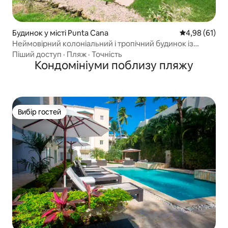
Будинок у місті Punta Cana
Середня оцінк
4,98 (61)
Неймовірний колоніальний і тропічний будинок із
басейном
Піший доступ
·
Пляж
·
Точність
Кондомініуми поблизу пляжу
Вибір гостей
Вибір гостей