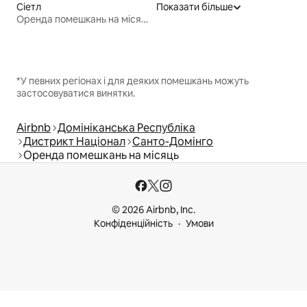
Сіетл
Показати більше
Оренда помешкань на місяць
*У певних регіонах і для деяких помешкань можуть
застосовуватися винятки.
Airbnb
Домініканська Республіка
Дистрикт Націонал
Санто-Домінго
Оренда помешкань на місяць
© 2026 Airbnb, Inc.
Конфіденційність
Умови