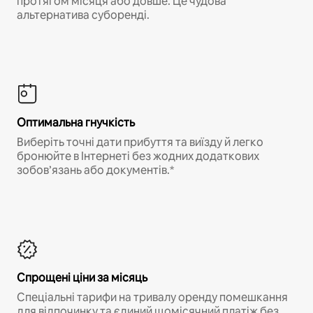
протягом місяця або довше. Це чудова
альтернатива суборенді.
Оптимальна гнучкість
Виберіть точні дати прибуття та виїзду й легко
бронюйте в Інтернеті без жодних додаткових
зобов’язань або документів.*
Спрощені ціни за місяць
Спеціальні тарифи на тривалу оренду помешкання
для відпочинку та єдиний щомісячний платіж без