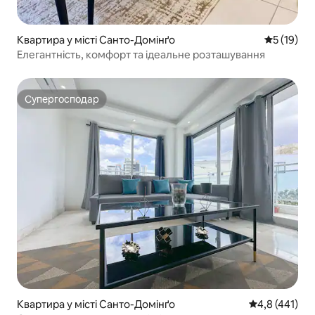
Квартира у місті Санто-Домінґо
Середня оц
5 (19)
Елегантність, комфорт та ідеальне розташування
Супергосподар
Супергосподар
Квартира у місті Санто-Домінґо
Середня оцінк
4,8 (441)