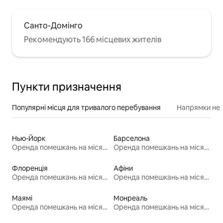
Санто-Домінго
Рекомендують 166 місцевих жителів
Пункти призначення
Популярні місця для тривалого перебування
Напрямки неп
Нью-Йорк
Барселона
Оренда помешкань на місяць
Оренда помешкань на місяць
Флоренція
Афіни
Оренда помешкань на місяць
Оренда помешкань на місяць
Маямі
Монреаль
Оренда помешкань на місяць
Оренда помешкань на місяць