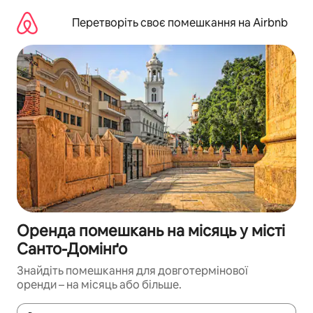
Перейти
до
Перетворіть своє помешкання на Airbnb
вмісту
Оренда помешкань на місяць у місті
Санто-Домінґо
Знайдіть помешкання для довготермінової
оренди – на місяць або більше.