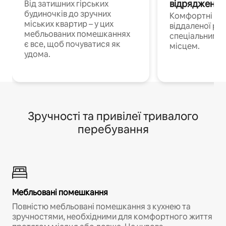
відрядження
Від затишних гірських
будиночків до зручних
Комфортні по
міських квартир – у цих
віддаленої роб
мебльованих помешканнях
спеціальним 
є все, щоб почуватися як
місцем.
удома.
Зручності та привілеї тривалого
перебування
Мебльовані помешкання
Повністю мебльовані помешкання з кухнею та
зручностями, необхідними для комфортного життя