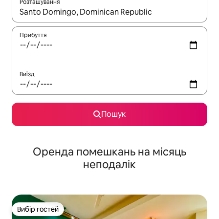
Розташування
Отримавши результати пошуку, використовуйте для навігації с
Прибуття
Виїзд
Пошук
Оренда помешкань на місяць
неподалік
Вибір гостей
Вибір гостей