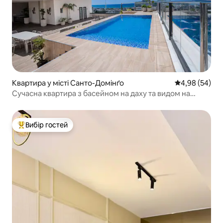
Квартира у місті Санто-Домінґо
Середня оцінка
4,98 (54)
Сучасна квартира з басейном на даху та видом на
океан
Вибір гостей
Топ вибір гостей