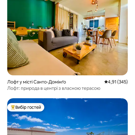
Лофт у місті Санто-Домінґо
Середня оцінка
4,91 (345)
Лофт: природа в центрі з власною терасою
Вибір гостей
Топ вибір гостей