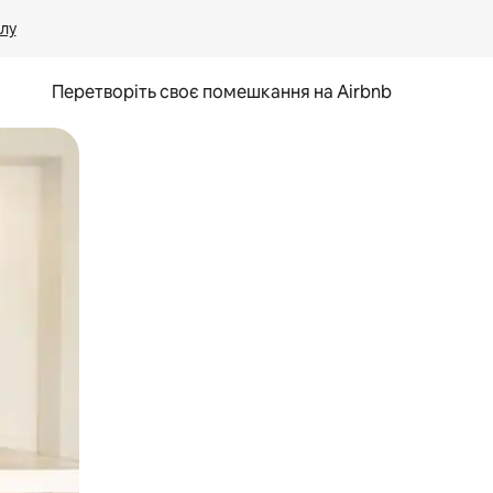
лу
Перетворіть своє помешкання на Airbnb
и дотику та гортання.