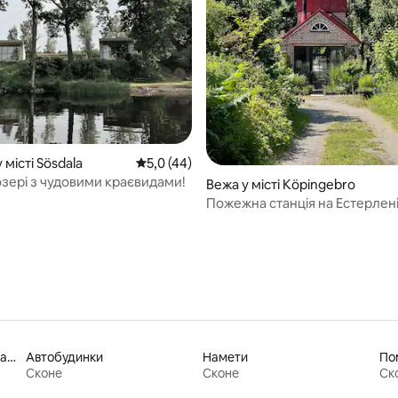
 5, відгуки: 40
 місті Sösdala
Середня оцінка: 5,0 з 5, відгуки: 44
5,0 (44)
озері з чудовими краєвидами!
Вежа у місті Köpingebro
Пожежна станція на Естерлен
Оренда помешкань для катання на лижах «від порога»
Автобудинки
Намети
Сконе
Сконе
Ск