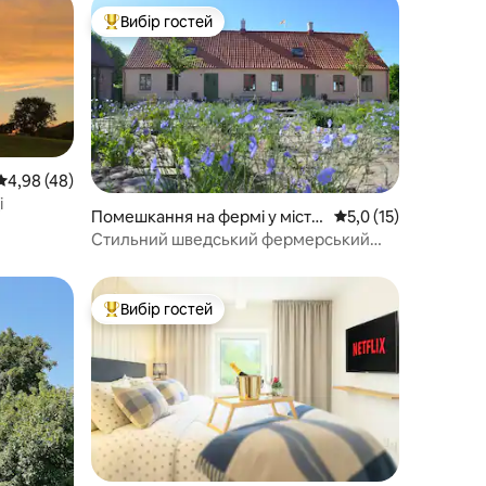
Вибір гостей
Топ вибір гостей
Середня оцінка: 4,98 з 5, відгуки: 48
4,98 (48)
і
Помешкання на фермі у місті
Середня оцінка: 5,0 
5,0 (15)
Borrby
Стильний шведський фермерський
будинок
Вибір гостей
Топ вибір гостей