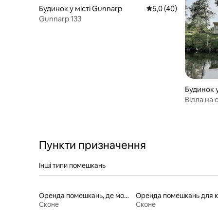
Будинок у місті Gunnarp
Середня оцінка: 5,0 з
5,0 (40)
Gunnarp 133
Будинок у
Вілла на 
Пункти призначення
Інші типи помешкань
Оренда помешкань, де можна перебувати з домашніми тваринами
Сконе
Сконе