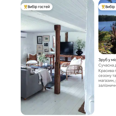
Вибір гостей
Вибір
Топ вибір гостей
Топ вибі
Зруб у міс
Сучасна 
Красива 
сезону т
магазин, 
залізнич
розташова
можуть к
човном, 
риболовлею 
гольфу, 
котедж і 