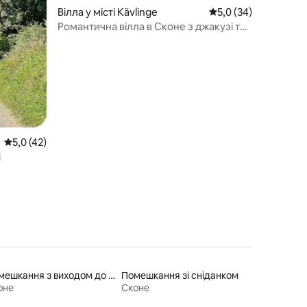
Вілла у місті Kävlinge
Середня оцінка: 5,0 з
5,0 (34)
Романтична вілла в Сконе з джакузі та
сніданком
Середня оцінка: 5,0 з 5, відгуки: 42
5,0 (42)
і
Помешкання з виходом до пляжу
Помешкання зі сніданком
оне
Сконе