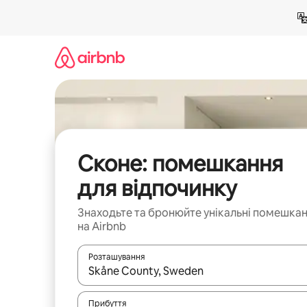
Перейти
до
вмісту
Сконе: помешкання
для відпочинку
Знаходьте та бронюйте унікальні помешка
на Airbnb
Розташування
Отримавши результати пошуку, використовуйте дл
Прибуття