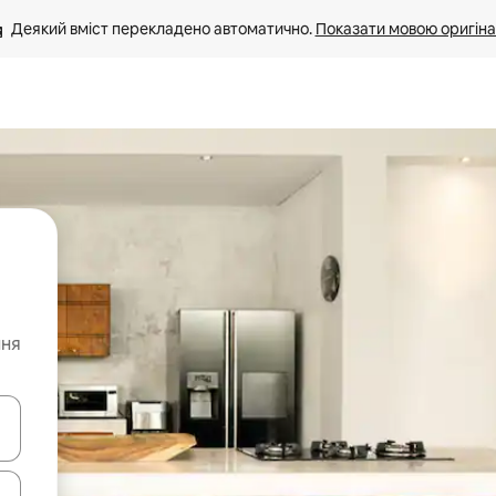
Деякий вміст перекладено автоматично. 
Показати мовою оригіна
ння
я навігації сторінкою клавіші зі стрілками вгору та вниз або жест