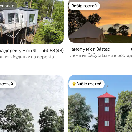
осподар
Вибір гостей
осподар
Вибір гостей
Намет у місті Båstad
а дереві у місті Str
Середня оцінка: 4,83 з 5, відгуки: 48
4,83 (48)
Глемпінг бабусі Емми в Бостад
p
ння в будинку на дереві з
 5, відгуки: 77
ажною ванною на дровах і
ю!
 гостей
Вибір гостей
р гостей
Топ вибір гостей