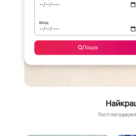
Виїзд
Пошук
Найкращ
Гості погоджуют