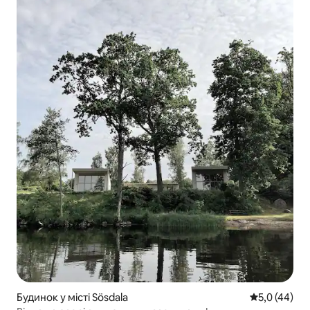
Будинок у місті Sösdala
Середня оцін
5,0 (44)