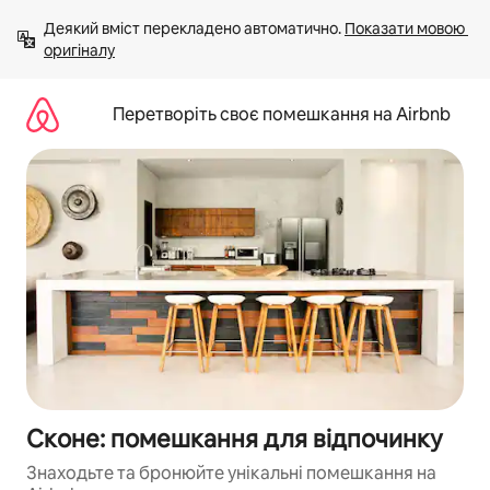
Перейти
Деякий вміст перекладено автоматично. 
Показати мовою 
до
оригіналу
вмісту
Перетворіть своє помешкання на Airbnb
Сконе: помешкання для відпочинку
Знаходьте та бронюйте унікальні помешкання на