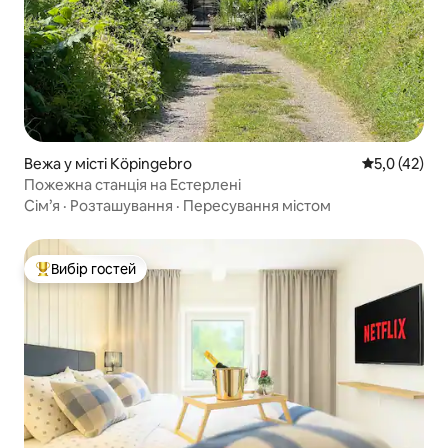
Вежа у місті Köpingebro
Середня оцін
5,0 (42)
Пожежна станція на Естерлені
Сім’я
·
Розташування
·
Пересування містом
Вибір гостей
Топ вибір гостей