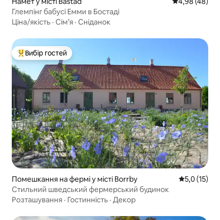
Намет у місті Båstad
Середня оцінка
4,98 (48)
Глемпінг бабусі Емми в Бостаді
Ціна/якість
·
Сім’я
·
Сніданок
Вибір гостей
Топ вибір гостей
Помешкання на фермі у місті Borrby
Середня оцін
5,0 (15)
Стильний шведський фермерський будинок
Розташування
·
Гостинність
·
Декор