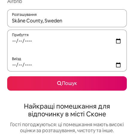
Airbnb
Розташування
Отримавши результати пошуку, використовуйте для навігації с
Прибуття
Виїзд
Пошук
Найкращі помешкання для
відпочинку в місті Сконе
Гості погоджуються: ці помешкання мають високі
оцінки за розташування, чистоту та інше.