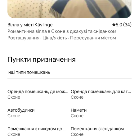
Вілла у місті Kävlinge
Середня оцін
5,0 (34)
Романтична вілла в Сконе з джакузі та сніданком
Розташування
·
Ціна/якість
·
Пересування містом
Пункти призначення
Інші типи помешкань
Оренда помешкань, де можна перебувати з домашніми тваринами
Оренда помешкань для катання на лижах «від порога»
Сконе
Сконе
Автобудинки
Намети
Сконе
Сконе
Помешкання з виходом до пляжу
Помешкання зі сніданком
Сконе
Сконе