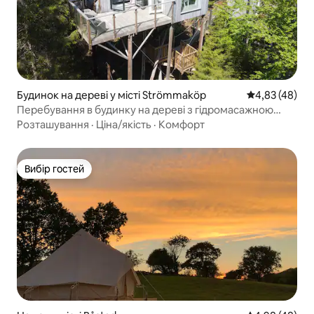
Будинок на дереві у місті Strömmaköp
Середня оцінк
4,83 (48)
Перебування в будинку на дереві з гідромасажною
ванною на дровах і природою!
Розташування
·
Ціна/якість
·
Комфорт
Вибір гостей
Вибір гостей