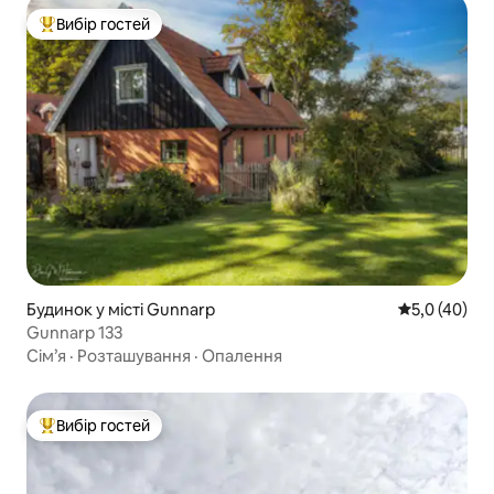
Вибір гостей
Топ вибір гостей
Будинок у місті Gunnarp
Середня оцін
5,0 (40)
Gunnarp 133
Сім’я
·
Розташування
·
Опалення
Вибір гостей
Топ вибір гостей