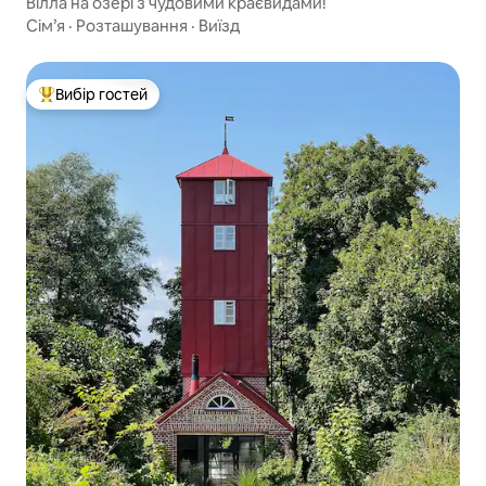
Вілла на озері з чудовими краєвидами!
Сім’я
·
Розташування
·
Виїзд
Вибір гостей
Топ вибір гостей