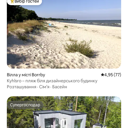
Вибір гостей
Топ вибір гостей
Вілла у місті Borrby
Середня оцінк
4,95 (77)
Kyhlsro – пляж біля дизайнерського будинку
Розташування
·
Сім’я
·
Басейн
Супергосподар
Супергосподар