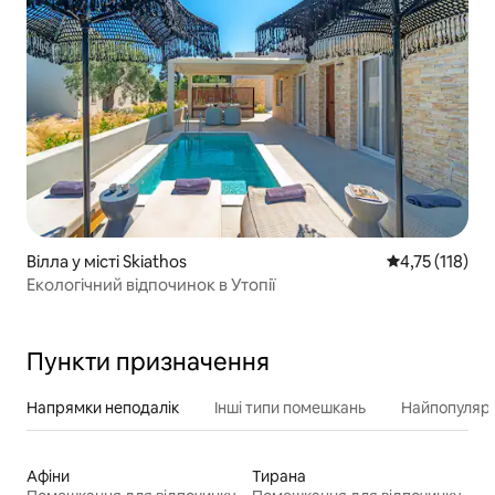
Вілла у місті Skiathos
Середня оцінка
4,75 (118)
Екологічний відпочинок в Утопії
Пункти призначення
Напрямки неподалік
Інші типи помешкань
Найпопулярн
Афіни
Тирана