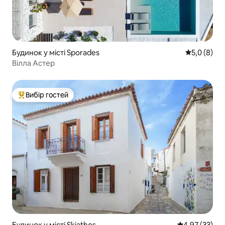
Будинок у місті Sporades
Середня оці
5,0 (8)
Вілла Астер
Вибір гостей
Топ вибір гостей
Будинок у місті Skiathos
Середня оцінк
4,97 (33)