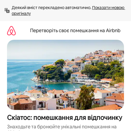
Перейти
Деякий вміст перекладено автоматично. 
Показати мовою 
до
оригіналу
вмісту
Перетворіть своє помешкання на Airbnb
Скіатос: помешкання для відпочинку
Знаходьте та бронюйте унікальні помешкання на