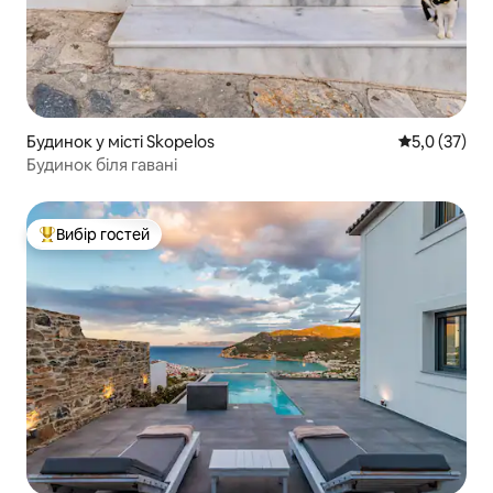
Будинок у місті Skopelos
Середня оцін
5,0 (37)
Будинок біля гавані
Вибір гостей
Топ вибір гостей