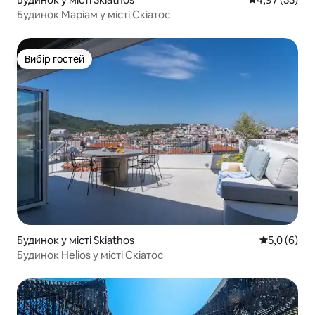
Будинок Маріам у місті Скіатос
Вибір гостей
Вибір гостей
Будинок у місті Skiathos
Середня оці
5,0 (6)
Будинок Helios у місті Скіатос