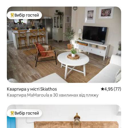
Вибір гостей
Топ вибір гостей
Квартира у місті Skiathos
Середня оцінк
4,95 (77)
Квартира MaMaroula в 30 хвилинах від пляжу
Вибір гостей
Топ вибір гостей