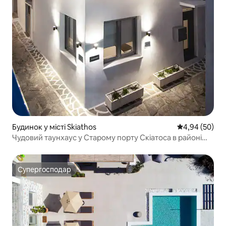
Будинок у місті Skiathos
Середня оцінка
4,94 (50)
Чудовий таунхаус у Старому порту Скіатоса в районі
Мікрі-Гонія
Супергосподар
Супергосподар