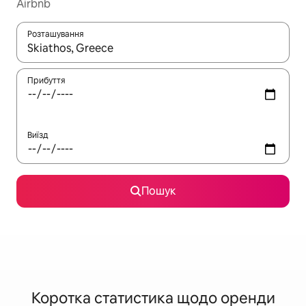
Airbnb
Розташування
Отримавши результати пошуку, використовуйте для навігації с
Прибуття
Виїзд
Пошук
Коротка статистика щодо оренди