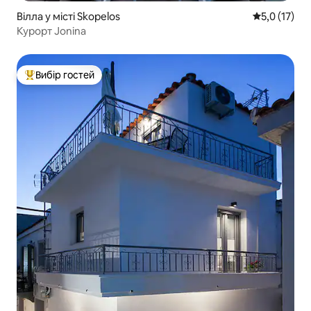
Вілла у місті Skopelos
Середня оцін
5,0 (17)
Курорт Jonina
Вибір гостей
Топ вибір гостей