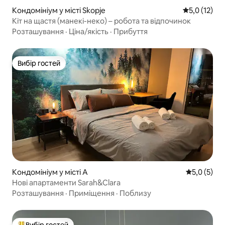
Кондомініум у місті Skopje
Середня оцін
5,0 (12)
Кіт на щастя (манекі-неко) – робота та відпочинок
Розташування
·
Ціна/якість
·
Прибуття
Вибір гостей
Вибір гостей
Кондомініум у місті A
Середня оці
5,0 (5)
Нові апартаменти Sarah&Clara
Розташування
·
Приміщення
·
Поблизу
Вибір гостей