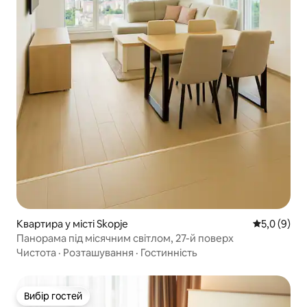
Квартира у місті Skopje
Середня оці
5,0 (9)
Панорама під місячним світлом, 27-й поверх
Чистота
·
Розташування
·
Гостинність
Вибір гостей
Вибір гостей