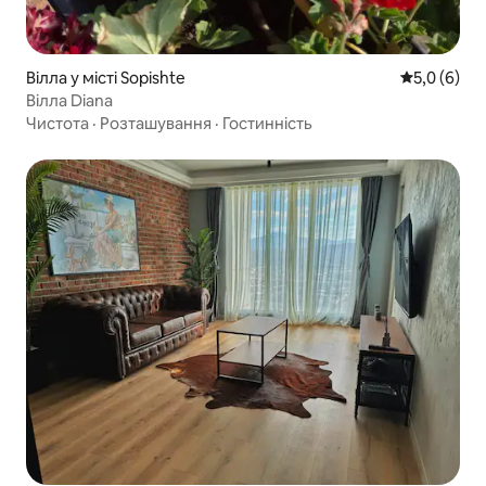
Вілла у місті Sopishte
Середня оці
5,0 (6)
Вілла Diana
Чистота
·
Розташування
·
Гостинність