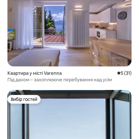
Квартира у місті Varenna
Середня оц
5 (31)
Під дахом – захоплююче перебування над усім
Вибір гостей
Вибір гостей