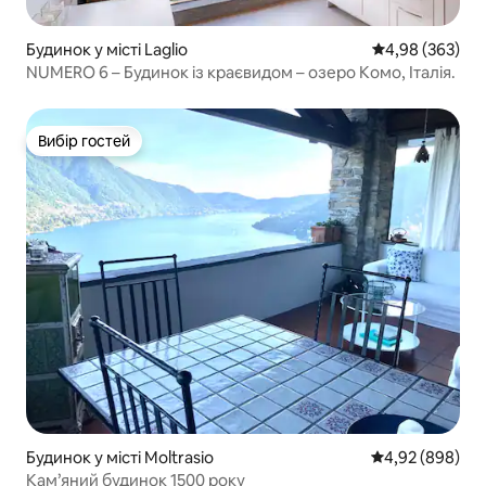
Будинок у місті Laglio
Середня оцінка:
4,98 (363)
NUMERO 6 – Будинок із краєвидом – озеро Комо, Італія.
Вибір гостей
Вибір гостей
Будинок у місті Moltrasio
Середня оцінка:
4,92 (898)
Кам’яний будинок 1500 року