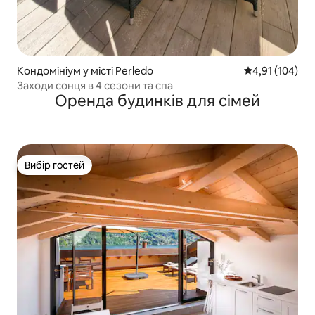
Кондомініум у місті Perledo
Середня оцінка
4,91 (104)
Заходи сонця в 4 сезони та спа
Оренда будинків для сімей
Вибір гостей
Вибір гостей