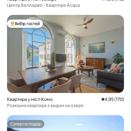
Центр Белладжо - Квартира Acqua
Вибір гостей
Топ вибір гостей
Квартира у місті Комо
Середня оцінка
4,95 (170)
Розкішна квартира з видом на озеро
Супергосподар
Супергосподар