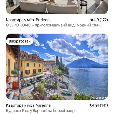
Квартира у місті Perledo
Середня оцінк
4,9 (172)
ОЗЕРО КОМО – приголомшливий вид і модний спа-
центр ★★★
Вибір гостей
Вибір гостей
Квартира у місті Varenna
Середня оцінка
4,91 (141)
Будинок Ріва у Варенні на березі озера