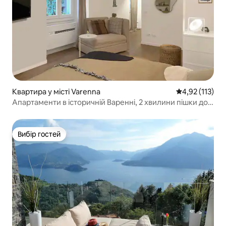
Квартира у місті Varenna
Середня оцінка
4,92 (113)
Апартаменти в історичній Варенні, 2 хвилини пішки до
озера Комо
Вибір гостей
Вибір гостей