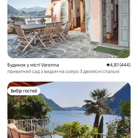
Будинок у місті Varenna
Середня оцінка
4,81 (444)
приватний сад з видом на озеро 3 двомісні спальні
Вибір гостей
Вибір гостей