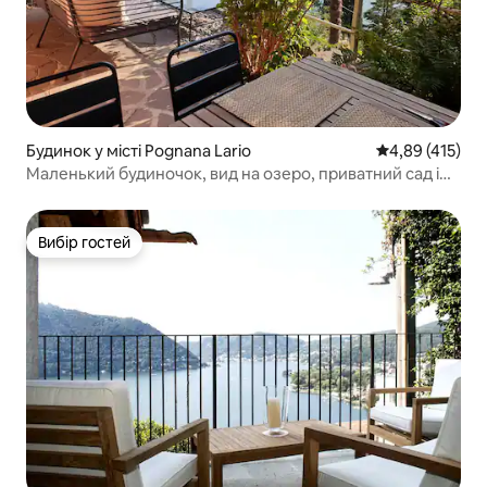
Будинок у місті Pognana Lario
Середня оцінка
4,89 (415)
Маленький будиночок, вид на озеро, приватний сад і
парковка
Вибір гостей
Вибір гостей