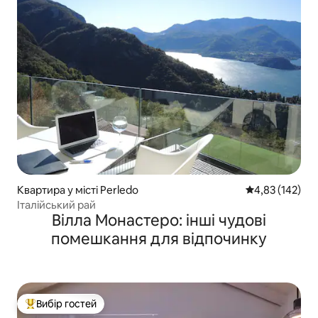
Квартира у місті Perledo
Середня оцінка
4,83 (142)
Італійський рай
Вілла Монастеро: інші чудові
помешкання для відпочинку
Вибір гостей
Топ вибір гостей