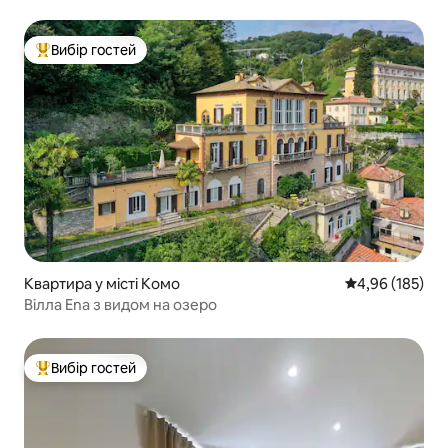
Вибір гостей
Топ вибір гостей
Квартира у місті Комо
Середня оцінка
4,96 (185)
Вілла Ena з видом на озеро
Вибір гостей
Топ вибір гостей