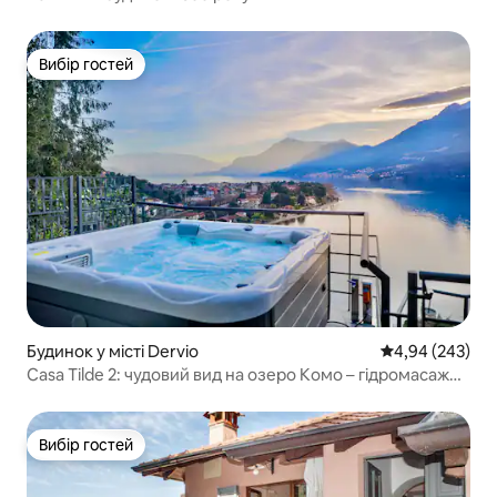
Вибір гостей
Вибір гостей
Будинок у місті Dervio
Середня оцінка:
4,94 (243)
Casa Tilde 2: чудовий вид на озеро Комо – гідромасажна
ванна
Вибір гостей
Вибір гостей