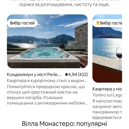
оцінки за розташування, чистоту та інше.
Вибір гостей
Вибір гостей
Вибір гостей
Топ вибір гостей
Кондомініум у місті Perled
Середня оцінка: 4,94 з 5, відгук
4,94 (422)
o
Квартира в курортному стилі з видом
на озеро
Помилуйтеся природною красою, що
Квартира у місті 
оточує цей престижний маєток на
Tonino sul Lago 
вершині пагорба. Розкішне
громадська парко
Я наполегливо р
помешкання з антикварними меблями
Варенна
напрокат автомоб
та декором, приватною терасою,
панорамною терас
зоною барбекю, приватним спа-
відкривається пр
центром, а також джакузі та сауною
Вілла Монастеро: популярні
Комо і можна ми
для ексклюзивного використання
заходами сонця.