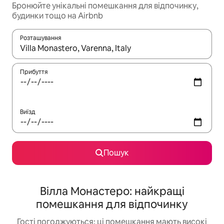
Бронюйте унікальні помешкання для відпочинку,
будинки тощо на Airbnb
Розташування
Отримавши результати пошуку, використовуйте для навігації с
Прибуття
Виїзд
Пошук
Вілла Монастеро: найкращі
помешкання для відпочинку
Гості погоджуються: ці помешкання мають високі