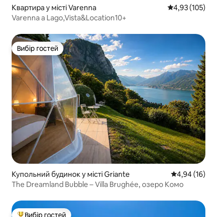
Квартира у місті Varenna
Середня оцінка
4,93 (105)
Varenna a Lago,Vista&Location10+
Вибір гостей
Вибір гостей
Купольний будинок у місті Griante
Середня оцінк
4,94 (16)
The Dreamland Bubble – Villa Brughée, озеро Комо
Вибір гостей