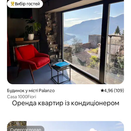
Вибір гостей
Топ вибір гостей
Будинок у місті Palanzo
Середня оцінка:
4,96 (109)
Casa 1000Fiori
Оренда квартир із кондиціонером
Супергосподар