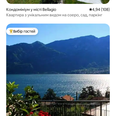
Кондомініум у місті Bellagio
Середня оцінка:
4,94 (108)
Квартира з унікальним видом на озеро, сад, паркінг
Вибір гостей
Топ вибір гостей