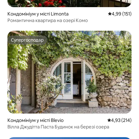
Кондомініум у місті Limonta
Середня оцінка
4,99 (151)
Романтична квартира на озері Комо
Супергосподар
Супергосподар
Кондомініум у місті Blevio
Середня оцінка
4,93 (214)
Вілла Джудітта Паста Будинок на березі озера