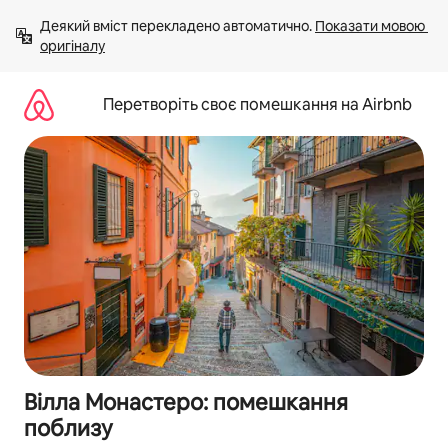
Перейти
Деякий вміст перекладено автоматично. 
Показати мовою 
до
оригіналу
вмісту
Перетворіть своє помешкання на Airbnb
Вілла Монастеро: помешкання
поблизу