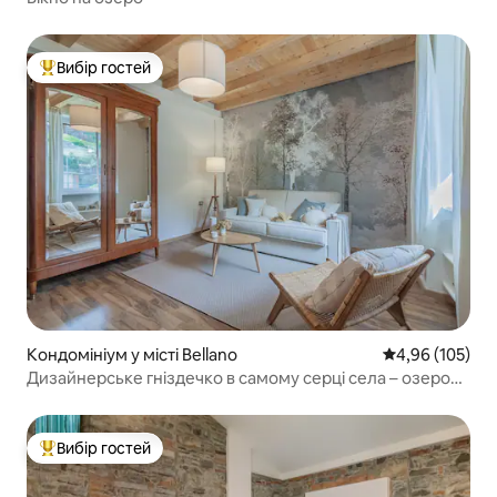
Вибір гостей
Топ вибір гостей
Кондомініум у місті Bellano
Середня оцінка
4,96 (105)
Дизайнерське гніздечко в самому серці села – озеро
Комо
Вибір гостей
Топ вибір гостей