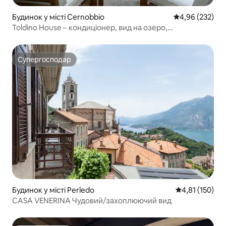
Будинок у місті Cernobbio
Середня оцінка:
4,96 (232)
Toldino House – кондиціонер, вид на озеро,
екологічність
Супергосподар
Супергосподар
Будинок у місті Perledo
Середня оцінка
4,81 (150)
CASA VENERINA Чудовий/захоплюючий вид