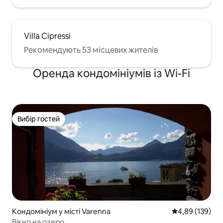
Villa Cipressi
Рекомендують 53 місцевих жителів
Оренда кондомініумів із Wi-Fi
Вибір гостей
Вибір гостей
Кондомініум у місті Varenna
Середня оцінка
4,89 (139)
Вікно на озеро