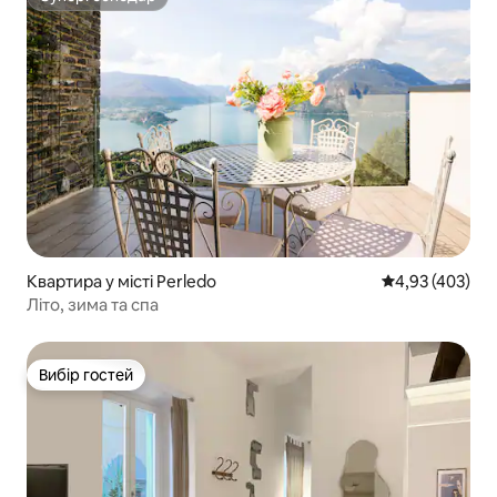
Супергосподар
Квартира у місті Perledo
Середня оцінка:
4,93 (403)
Літо, зима та спа
Вибір гостей
Вибір гостей