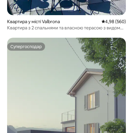
Квартира у місті Valbrona
Середня оцінка:
4,98 (560)
Квартира з 2 спальнями та власною терасою з видом
на озеро
Супергосподар
Супергосподар