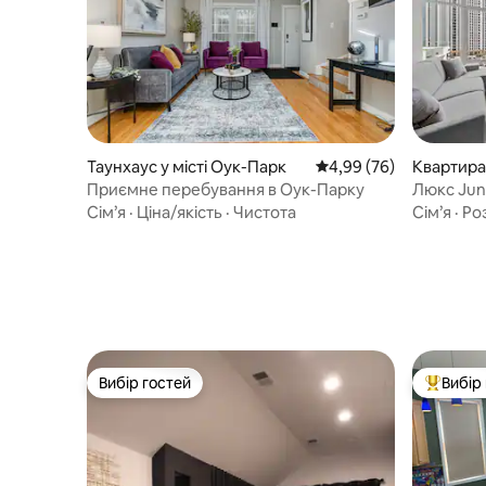
Таунхаус у місті Оук-Парк
Середня оцінка: 4,99 з
4,99 (76)
Квартира 
Приємне перебування в Оук-Парку
Люкс Juni
Fulton Ma
Сім’я
·
Ціна/якість
·
Чистота
Сім’я
·
Ро
Вибір гостей
Вибір
Вибір гостей
Топ вибі