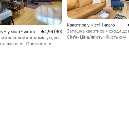
Квартира у місті Чикаго
Затишна квартира + сходи до 
ум у місті Чикаго
Середня оцінка: 4,94 з 5, відгуки: 90
4,94 (90)
10 хвилин до центру міста
Сім’я
·
Ціна/якість
·
Якість сну
ий веселий кондомініум, вид
оруч із 606 Trail!
зташування
·
Приміщення
 5, відгуки: 15