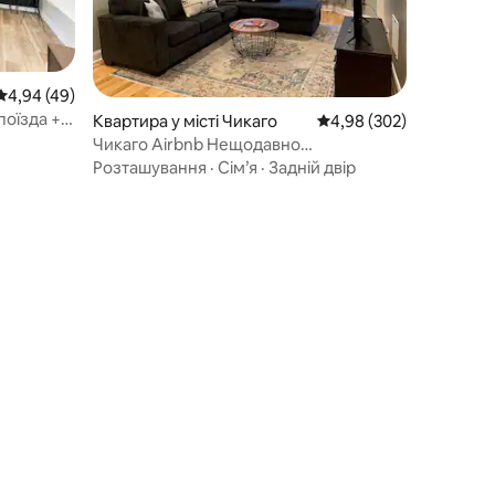
Середня оцінка: 4,94 з 5, відгуки: 49
4,94 (49)
поїзда +
Квартира у місті Чикаго
Середня оцінка: 4,98 з 
4,98 (302)
Чикаго Airbnb Нещодавно
відремонтована квартира з
Розташування
·
Сім’я
·
Задній двір
2 кімнатами!