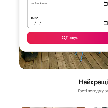
Виїзд
Пошук
Найкращі 
Гості погоджуют