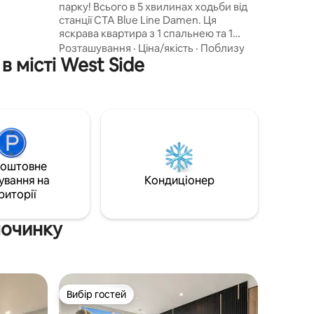
ь для
парку! Всього в 5 хвилинах ходьби від
ків, адже
станції CTA Blue Line Damen. Ця
слабитися
яскрава квартира з 1 спальнею та 1
же
ванною кімнатою на другому поверсі
Розташування
·
Ціна/якість
·
Поблизу
ращим із
 місті West Side
дозволяє дістатися до ВСЬОГО, що
о
може запропонувати Чикаго, у
декількох хвилинах ходьби, з чудовим
нічним життям. Просто спустившись
вниз, ви знайдете модні ресторани,
коктейль-бари, затишні кав 'ярні та
різноманітні магазини в цьому
популярному районі. Бажаєте
коштовне
досліджувати центр міста? Uber/Lyft
ування на
або Hop на поїзді CTA "L", щоб
Кондиціонер
дістатися будь-якої точки міста.
риторії
починку
Вибір гостей
Вибір гостей