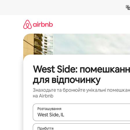
Перейти
до
вмісту
West Side: помешкан
для відпочинку
Знаходьте та бронюйте унікальні помешка
на Airbnb
Розташування
Отримавши результати пошуку, використовуйте дл
Прибуття