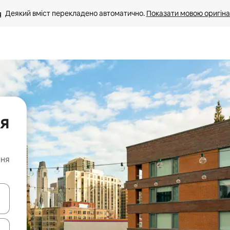
Деякий вміст перекладено автоматично. 
Показати мовою оригіна
ня
ння
я навігації сторінкою клавіші зі стрілками вгору та вниз або жест