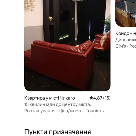
Кондоміні
Дивовижн
на місто п
Сім’я
·
Ро
Квартира у місті Чикаго
Середня оцінка: 4,87 з
4,87 (15)
15 хвилин їзди до центру міста.
Розташування
·
Ціна/якість
·
Точність
Пункти призначення