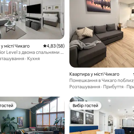
 5, відгуки: 76
у місті Чикаго
Середня оцінка: 4,83 з 5, відгуки: 58
4,83 (58)
or Level з двома спальнями |
rket
зташування
·
Кухня
Квартира у місті Чикаго
Помешкання в Чикаго поблиз
аеропорту Мідвей • CTA • Цен
Розташування
·
Прибуття
·
Пр
 гостей
Вибір гостей
р гостей
Вибір гостей