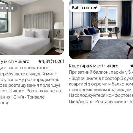
осподар
Вибір гостей
осподар
Вибір гостей
5, відгуки: 266
у місті Чикаго
Середня оцінка: 4,81 з 5, відгуки: 1 026
4,81 (1 026)
Квартира у місті Чикаго
С
ди з вашого приватного
Приватний балкон, паркінг, 5
 Чикаго
еребуваєте в чудовій милі
УКУ
- Відпочиньте в просторій суч
сто у вашому розпорядженні.
квартирі з окремим балконом 
ове розташування полегшує
приголомшливим краєвидом на
во з Чикаго. Розташоване на
Насолоджуйтеся комфортом 
д центру Чикаго, ви будете в
вання
·
Сім’я
·
Тривале
облаштованої кухні та високо
Ціна/якість
·
Розташування
·
Т
 кроках від пляжу Оук-стріт, в
ання
побутових приладів для приг
х хвилинах ходьби від
домашньої їжі - Безпечна крит
авеню та Міленіум-парку. Наші
парковка та безкоштовна вул
нти з фантастичними
парковка, а також зарядний п
ями ідеально підходять для
для електромобілів для вашої
о перебування або тривалої