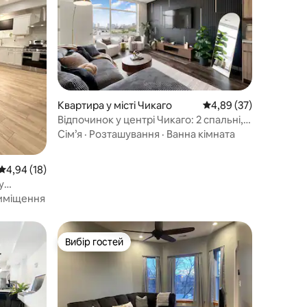
Квартира у місті Чикаго
Середня оцінка: 4,89 з
4,89 (37)
Відпочинок у центрі Чикаго: 2 спальні,
2 ванні кімнати, тренажерний зал, вид
Сім’я
·
Розташування
·
Ванна кімната
на місто, дах
Середня оцінка: 4,94 з 5, відгуки: 18
4,94 (18)
у
тр міста
иміщення
Вибір гостей
Вибір гостей