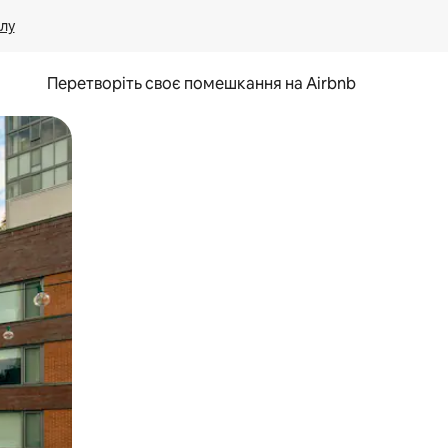
лу
Перетворіть своє помешкання на Airbnb
и дотику та гортання.