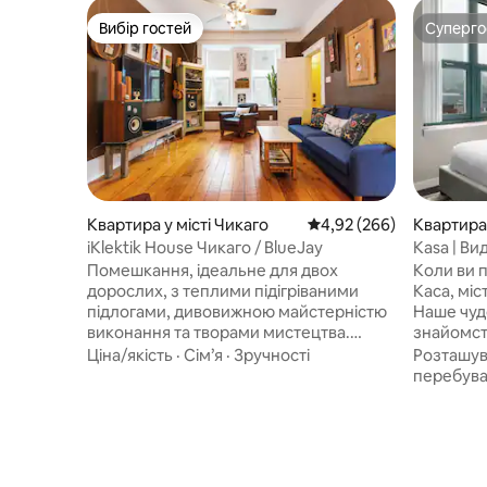
Вибір гостей
Суперг
Вибір гостей
Суперг
Квартира у місті Чикаго
Середня оцінка: 4,92 з 
4,92 (266)
Квартира 
iKlektik House Чикаго / BlueJay
Kasa | Ви
балкона |
Помешкання, ідеальне для двох
Коли ви п
дорослих, з теплими підігріваними
Каса, мі
підлогами, дивовижною майстерністю
Наше чуд
виконання та творами мистецтва.
знайомст
Вбудоване ліжко розміру «king size»,
північ ві
Ціна/якість
·
Сім’я
·
Зручності
Розташу
виготовлене на замовлення. Велика
декількох
перебув
індивідуальна кухня, кухонна стільниця
декілько
з робочою поверхнею та ванна на
Мічиган-
ніжках у ванній кімнаті. Не підходить
апартаме
для немовлят/дітей. МИ НЕ ЗДАЄМО В
зручност
ОРЕНДУ НА «CL», НЕ ПЕРЕКАЧУЙТЕ $
тривалог