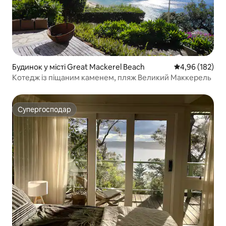
Будинок у місті Great Mackerel Beach
Середня оцінка
4,96 (182)
Котедж із піщаним каменем, пляж Великий Маккерель
Супергосподар
Супергосподар