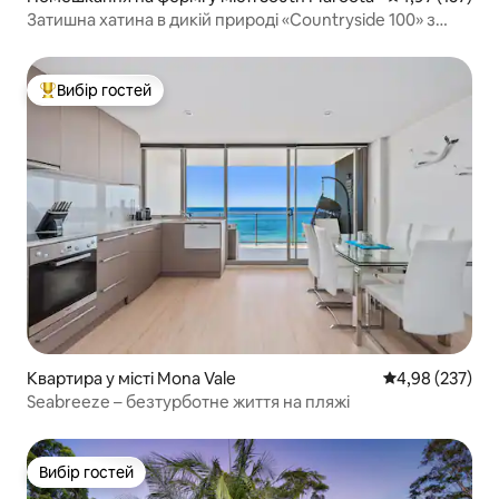
Затишна хатина в дикій природі «Countryside 100» з
ліжком розміру King size
Вибір гостей
Топ вибір гостей
Квартира у місті Mona Vale
Середня оцінка:
4,98 (237)
Seabreeze – безтурботне життя на пляжі
Вибір гостей
Вибір гостей