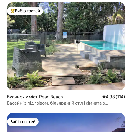
Вибір гостей
Топ вибір гостей
Будинок у місті Pearl Beach
Середня оцінка
4,98 (114)
Басейн із підігрівом, більярдний стіл і кімната з
двоярусними ліжками
Вибір гостей
Вибір гостей