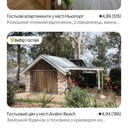
Гостьові апартаменти у місті Ньюпорт
Середня оцінка
4,86 (515)
Розкішний пляжний відпочинок, 2 ліжкамінець, ванна
кімната, тренажерний зал!
Вибір гостей
Топ вибір гостей
Гостьовий дім у місті Avalon Beach
Середня оцінка:
4,94 (186)
Заміський будинок з пісковика з краєвидом на
Піттвотер