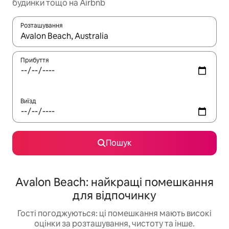
будинки тощо на Airbnb
Розташування
Отримавши результати пошуку, використовуйте для навігації с
Прибуття
Виїзд
Пошук
Avalon Beach: найкращі помешкання
для відпочинку
Гості погоджуються: ці помешкання мають високі
оцінки за розташування, чистоту та інше.