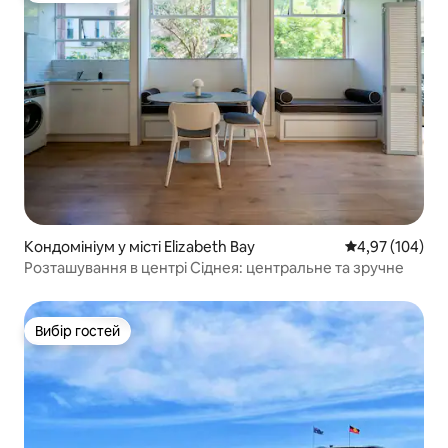
Кондомініум у місті Elizabeth Bay
Середня оцінка
4,97 (104)
Розташування в центрі Сіднея: центральне та зручне
Вибір гостей
Вибір гостей