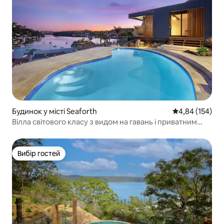
Будинок у місті Seaforth
Середня оцінка
4,84 (154)
Вілла світового класу з видом на гавань і приватним
пляжем у Менлі
Вибір гостей
Вибір гостей