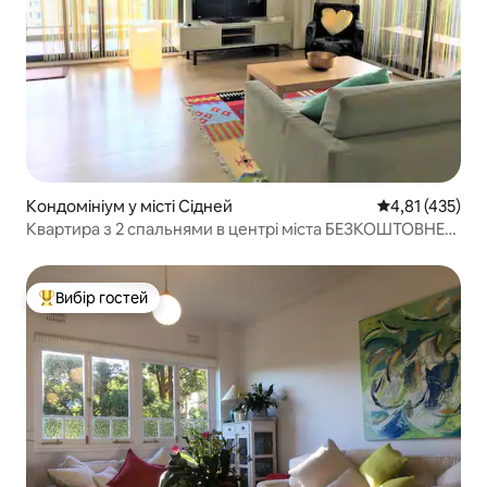
Кондомініум у місті Сідней
Середня оцінка
4,81 (435)
Квартира з 2 спальнями в центрі міста БЕЗКОШТОВНЕ
ПАРКУВАННЯ
Вибір гостей
Топ вибір гостей