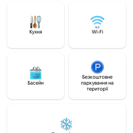
спальню з ліжками Queens,
зовнішньою лаун
дизайнерську ванну кімнату, лаунж/
високошвидкісни
їдальню, повну кухню та власну сауну.
телевізором, ко
У квартирі є Wi-Fi, власний басейн і
зворотного циклу
сауна, повністю обладнана кухня,
ідеально підходит
телевізор, DVD, розкішна постіль і фен.
Кухня
Wi-Fi
Ньюпорт як місце
Гості можуть користуватися всіма
до списку бажань
зручностями квартири самостійно,
вона самостійна та приватна. Ми
будемо раді вітати вас під час
прибуття, а потім квартира буде
повністю у вашому розпорядженні.
Просто зателефонуйте нам, якщо є ще
щось, чим ми можемо вам допомогти.
Безкоштовне
Насолоджуйтеся всією красою
Басейн
паркування на
північних пляжів Сіднея біля порога.
території
Прогуляйтеся до пляжу Парарейдіз,
щоб поплавати, покататися на каяку
або насолодитися рибою з
громадської пристані. Авалон-Віллидж
розташований на відстані прогулянки
від чудових кафе та бутиків, або ж
можна насолодитися серфінгом на
пляжі Авалон. Піттуотер - це гавань