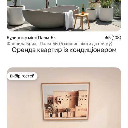
Будинок у місті Палм-Біч
Середня оці
5 (108)
Флорида Бриз - Палм-Біч (5 хвилин пішки до пляжу)
Оренда квартир із кондиціонером
Вибір гостей
Вибір гостей