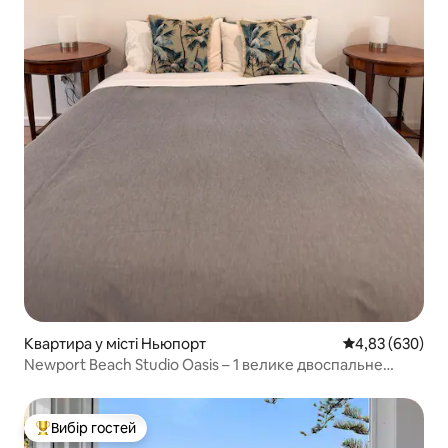
Квартира у місті Ньюпорт
Середня оцінка:
4,83 (630)
Newport Beach Studio Oasis – 1 велике двоспальне
ліжко
Вибір гостей
Топ вибір гостей