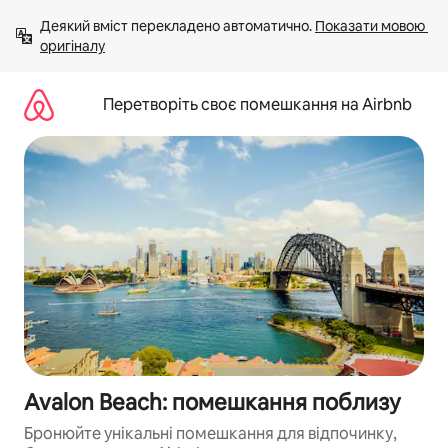
Перейти
Деякий вміст перекладено автоматично. 
Показати мовою 
до
оригіналу
вмісту
Перетворіть своє помешкання на Airbnb
Avalon Beach: помешкання поблизу
Бронюйте унікальні помешкання для відпочинку,