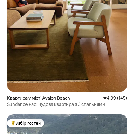
Квартира у місті Avalon Beach
Середня оцінка
4,99 (145)
Sundance Pad: чудова квартира з 3 спальнями
Вибір гостей
Топ вибір гостей