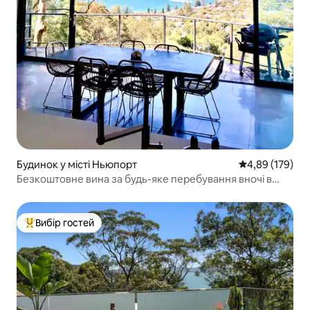
Будинок у місті Ньюпорт
Середня оцінка
4,89 (179)
Безкоштовне вина за будь-яке перебування вночі в
червні, липні та серпні
Вибір гостей
Топ вибір гостей