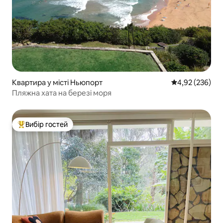
Квартира у місті Ньюпорт
Середня оцінка:
4,92 (236)
Пляжна хата на березі моря
Вибір гостей
Топ вибір гостей