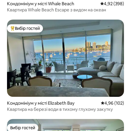
Кондомініум у місті Whale Beach
Середня оцінка:
4,92 (398)
Квартира Whale Beach Escape з видом на океан
Вибір гостей
Топ вибір гостей
Кондомініум у місті Elizabeth Bay
Середня оцінка
4,96 (102)
Квартира на березі води в тихому глухому закутку
Вибір гостей
Вибір гостей