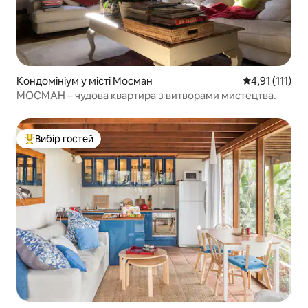
Кондомініум у місті Мосман
Середня оцінка
4,91 (111)
МОСМАН – чудова квартира з витворами мистецтва.
Вибір гостей
Топ вибір гостей