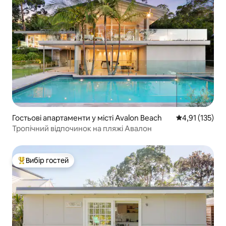
Гостьові апартаменти у місті Avalon Beach
Середня оцінка
4,91 (135)
Тропічний відпочинок на пляжі Авалон
Вибір гостей
Топ вибір гостей