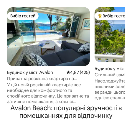
Вибір гостей
Вибір гостей
Вибір гостей
Топ вибір гостей
Будинок у місті 
Будинок у місті Avalon
Середня оцінка: 4,87 з 5, відгук
4,87 (425)
Стильний заміськ
Приватна розкішна квартира на
на океан для від
Насолоджуйтеся в
вершині Піттвотер
У цій новій розкішній квартирі є все
пишними зелени
необхідне для комфортного та
веранди цього ав
спокійного відпочинку. Це приватне та
однією спальнею
затишне помешкання, з кожної
висоті над ним і 
Avalon Beach: популярні зручності в
кімнати відкривається
ходьби від золот
приголомшливий вид на Піттуотер.
помешканнях для відпочинку
Ньюпорт. Повніс
Вона має власну приватну
розкішним ліжком
прибудинкову територію та басейн з
повноцінною ван
видом на Піттуотер, велику окрему
кухнею, пральнею