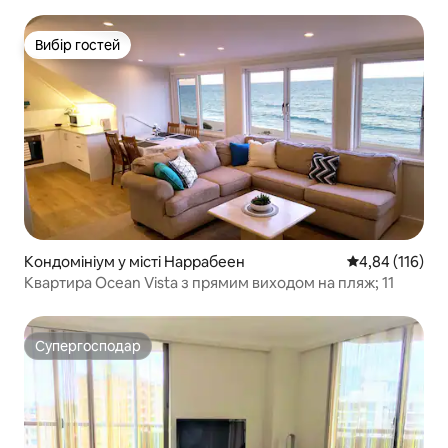
прекрасної квартири, і, звичайно, у нас
є ідеальне романтичне місце для вашої
Вибір гостей
весільної ночі!!
Вибір гостей
Кондомініум у місті Наррабеен
Середня оцінка
4,84 (116)
Квартира Ocean Vista з прямим виходом на пляж; 11
Супергосподар
Супергосподар