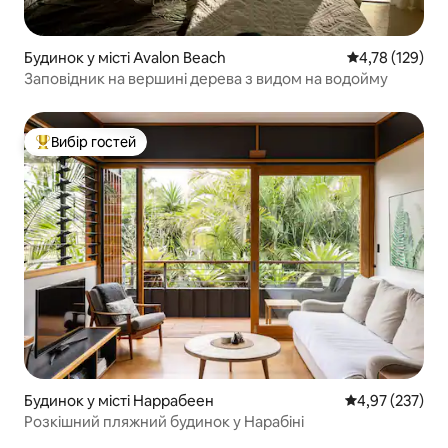
Будинок у місті Avalon Beach
Середня оцінка
4,78 (129)
Заповідник на вершині дерева з видом на водойму
Вибір гостей
Топ вибір гостей
Будинок у місті Наррабеен
Середня оцінка
4,97 (237)
Розкішний пляжний будинок у Нарабіні