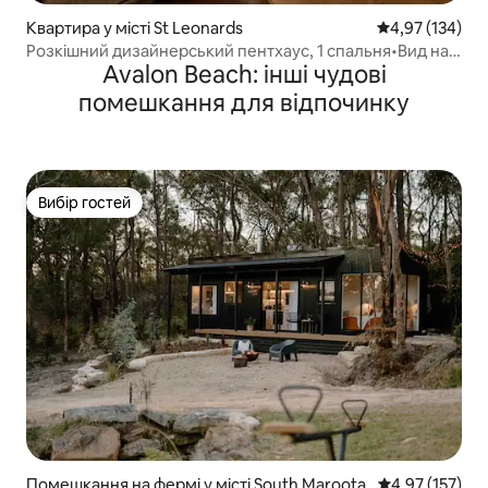
Квартира у місті St Leonards
Середня оцінка
4,97 (134)
Розкішний дизайнерський пентхаус, 1 спальня•Вид на
Avalon Beach: інші чудові
місто•Паркінг
помешкання для відпочинку
Вибір гостей
Вибір гостей
Помешкання на фермі у місті South Maroota
Середня оцінка
4,97 (157)