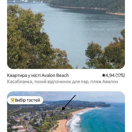
Квартира у місті Avalon Beach
Середня оцінка
4,94 (175)
Касабланка, тихий відпочинок для пар, пляж Авалон
Вибір гостей
Топ вибір гостей