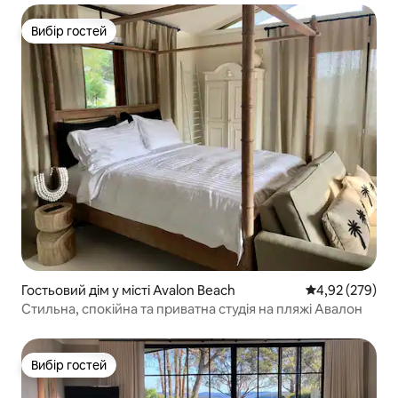
Вибір гостей
Вибір гостей
Гостьовий дім у місті Avalon Beach
Середня оцінка:
4,92 (279)
Стильна, спокійна та приватна студія на пляжі Авалон
Вибір гостей
Вибір гостей