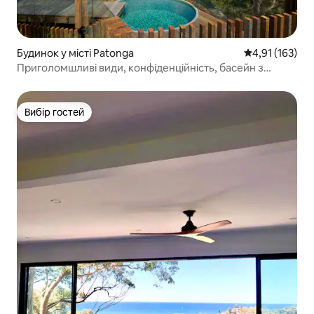
Будинок у місті Patonga
Середня оцінка
4,91 (163)
Приголомшливі види, конфіденційність, басейн з
підігрівом та сауна
Вибір гостей
Вибір гостей