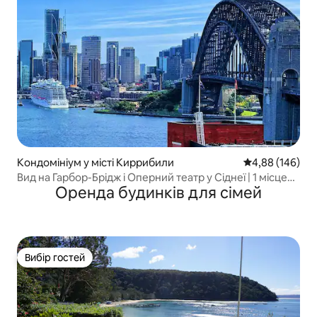
Кондомініум у місті Киррибили
Середня оцінка:
4,88 (146)
Вид на Гарбор-Брідж і Оперний театр у Сіднеї | 1 місце
Оренда будинків для сімей
на парковці
Вибір гостей
Вибір гостей