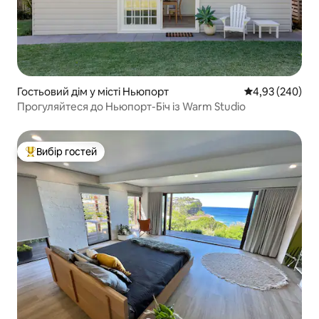
Гостьовий дім у місті Ньюпорт
Середня оцінка:
4,93 (240)
Прогуляйтеся до Ньюпорт-Біч із Warm Studio
Вибір гостей
Топ вибір гостей