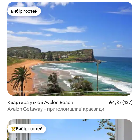
Вибір гостей
Вибір гостей
Квартира у місті Avalon Beach
Середня оцінка
4,87 (127)
Avalon Getaway – приголомшливі краєвиди
Вибір гостей
Топ вибір гостей