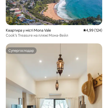
Квартира у місті Mona Vale
Середня оцінка
4,99 (124)
Cook’s Treasure на пляжі Мона-Вейл
Супергосподар
Супергосподар