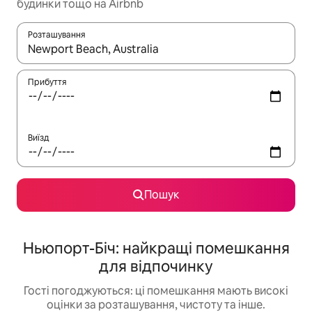
будинки тощо на Airbnb
Розташування
Отримавши результати пошуку, використовуйте для навігації с
Прибуття
Виїзд
Пошук
Ньюпорт-Біч: найкращі помешкання
для відпочинку
Гості погоджуються: ці помешкання мають високі
оцінки за розташування, чистоту та інше.