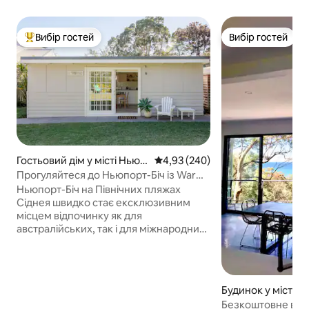
Вибір гостей
Вибір гостей
Топ вибір гостей
Вибір гостей
Гостьовий дім у місті Ньюп
Середня оцінка: 4,93 з 5, відгук
4,93 (240)
орт
Прогуляйтеся до Ньюпорт-Біч із Warm
Studio
Ньюпорт-Біч на Північних пляжах
Сіднея швидко стає ексклюзивним
місцем відпочинку як для
австралійських, так і для міжнародних
відпочивальників. Він не лише відомий
своїми численними популярними
місцями для серфінгу, зокрема
Ньюпорт-Пік та рифом, але й ідеально
Будинок у місті 
підходить для плавання, адже
Безкоштовне вина
рятувальники патрулюють їх протягом