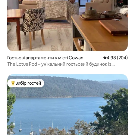
Гостьові апартаменти у місті Cowan
Середня оцінка:
4,98 (204)
The Lotus Pod – унікальний гостьовий будинок із
краєвидами
Вибір гостей
Топ вибір гостей