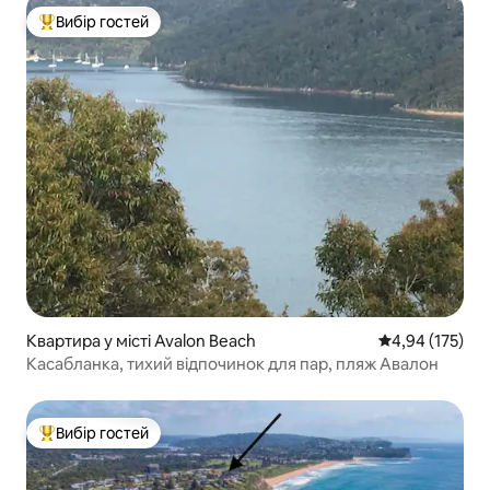
Вибір гостей
Топ вибір гостей
Квартира у місті Avalon Beach
Середня оцінка
4,94 (175)
Касабланка, тихий відпочинок для пар, пляж Авалон
Вибір гостей
Топ вибір гостей