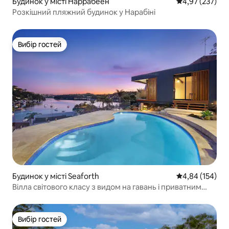
Будинок у місті Наррабеен
Середня оцінка
4,97 (237)
Розкішний пляжний будинок у Нарабіні
Вибір гостей
Вибір гостей
Будинок у місті Seaforth
Середня оцінка
4,84 (154)
Вілла світового класу з видом на гавань і приватним
пляжем у Менлі
Вибір гостей
Вибір гостей