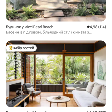
Будинок у місті Pearl Beach
Середня оцінка
4,98 (114)
Басейн із підігрівом, більярдний стіл і кімната з
двоярусними ліжками
Вибір гостей
Топ вибір гостей