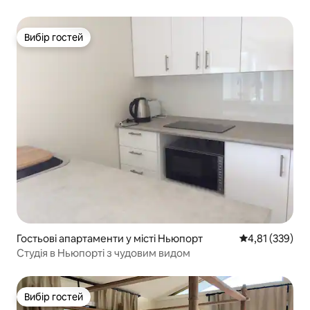
Вибір гостей
Вибір гостей
Гостьові апартаменти у місті Ньюпорт
Середня оцінка
4,81 (339)
Студія в Ньюпорті з чудовим видом
Вибір гостей
Вибір гостей