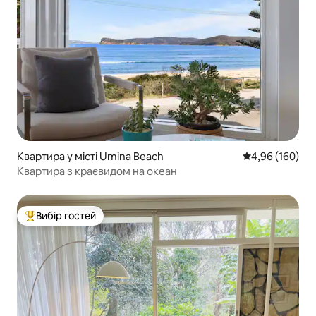
Квартира у місті Umina Beach
Середня оцінка:
4,96 (160)
Квартира з краєвидом на океан
Вибір гостей
Топ вибір гостей