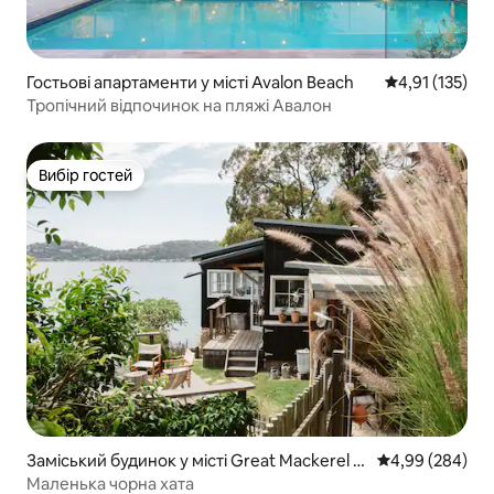
Гостьові апартаменти у місті Avalon Beach
Середня оцінка
4,91 (135)
Тропічний відпочинок на пляжі Авалон
Вибір гостей
Вибір гостей
Заміський будинок у місті Great Mackerel B
Середня оцінка:
4,99 (284)
each
Маленька чорна хата