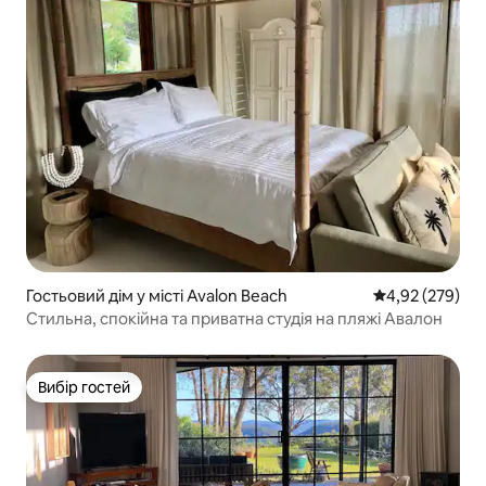
Гостьовий дім у місті Avalon Beach
Середня оцінка:
4,92 (279)
Стильна, спокійна та приватна студія на пляжі Авалон
Вибір гостей
Вибір гостей