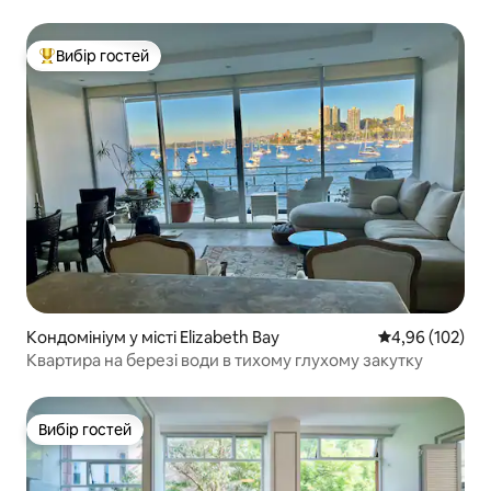
Вибір гостей
Топ вибір гостей
Кондомініум у місті Elizabeth Bay
Середня оцінка
4,96 (102)
Квартира на березі води в тихому глухому закутку
Вибір гостей
Вибір гостей