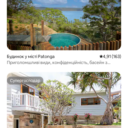
Будинок у місті Patonga
Середня оцінка
4,91 (163)
Приголомшливі види, конфіденційність, басейн з
підігрівом та сауна
Супергосподар
Супергосподар