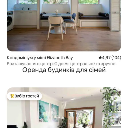
Кондомініум у місті Elizabeth Bay
Середня оцінка
4,97 (104)
Розташування в центрі Сіднея: центральне та зручне
Оренда будинків для сімей
Вибір гостей
Топ вибір гостей