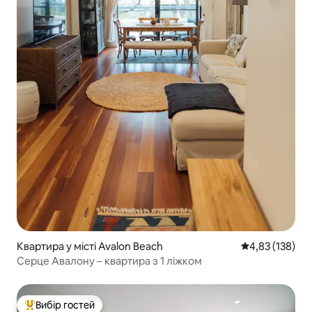
Квартира у місті Avalon Beach
Середня оцінка
4,83 (138)
Серце Авалону – квартира з 1 ліжком
Вибір гостей
Топ вибір гостей