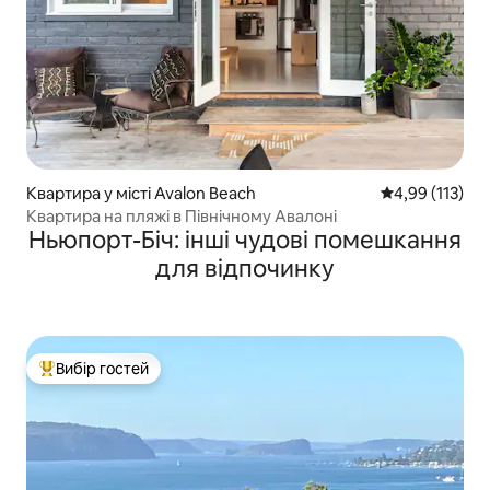
Квартира у місті Avalon Beach
Середня оцінка
4,99 (113)
Квартира на пляжі в Північному Авалоні
Ньюпорт-Біч: інші чудові помешкання
для відпочинку
Вибір гостей
Топ вибір гостей