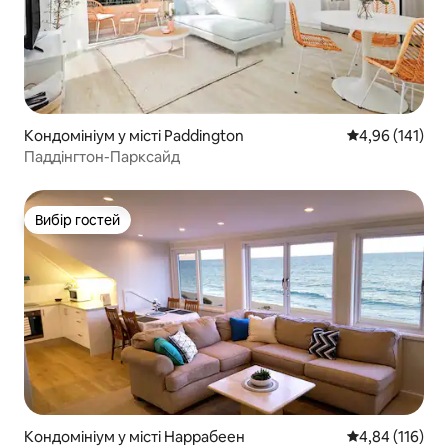
Кондомініум у місті Paddington
Середня оцінка
4,96 (141)
Паддінгтон-Парксайд
Вибір гостей
Вибір гостей
Кондомініум у місті Наррабеен
Середня оцінка
4,84 (116)