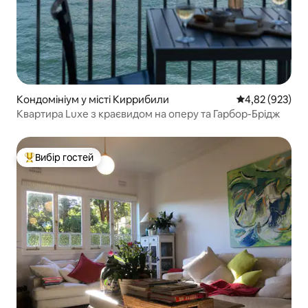
Кондомініум у місті Киррибили
Середня оцінка:
4,82 (923)
Квартира Luxe з краєвидом на оперу та Гарбор-Брідж
Вибір гостей
Топ вибір гостей