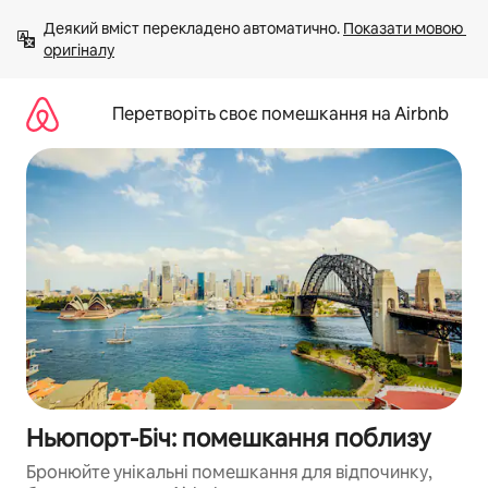
Перейти
Деякий вміст перекладено автоматично. 
Показати мовою 
до
оригіналу
вмісту
Перетворіть своє помешкання на Airbnb
Ньюпорт-Біч: помешкання поблизу
Бронюйте унікальні помешкання для відпочинку,