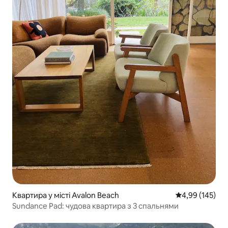
Квартира у місті Avalon Beach
Середня оцінка
4,99 (145)
Sundance Pad: чудова квартира з 3 спальнями