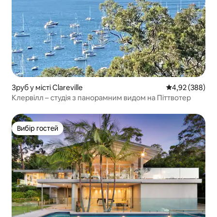
Зруб у місті Clareville
Середня оцінка:
4,92 (388)
Клервілл – студія з панорамним видом на Піттвотер
Вибір гостей
Вибір гостей