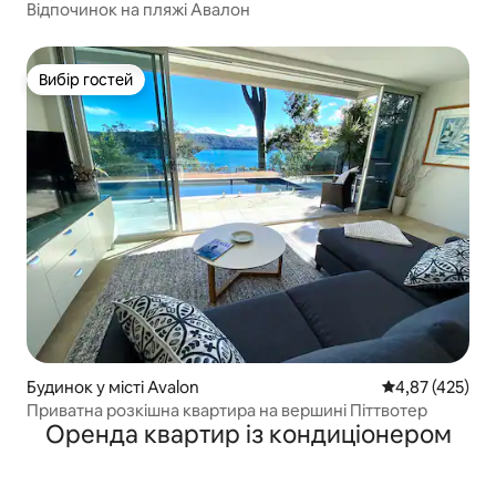
Відпочинок на пляжі Авалон
Вибір гостей
Вибір гостей
Будинок у місті Avalon
Середня оцінка
4,87 (425)
Приватна розкішна квартира на вершині Піттвотер
Оренда квартир із кондиціонером