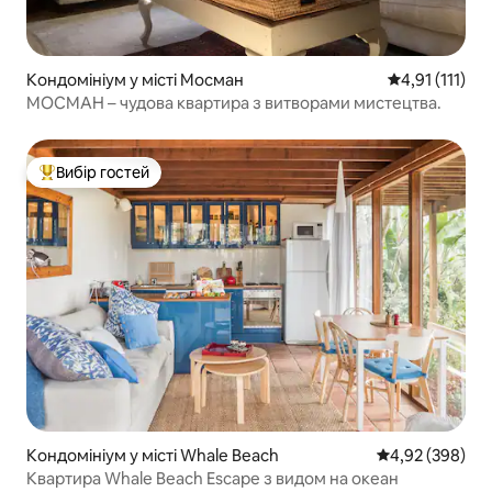
Кондомініум у місті Мосман
Середня оцінка
4,91 (111)
МОСМАН – чудова квартира з витворами мистецтва.
Вибір гостей
Топ вибір гостей
Кондомініум у місті Whale Beach
Середня оцінка:
4,92 (398)
Квартира Whale Beach Escape з видом на океан