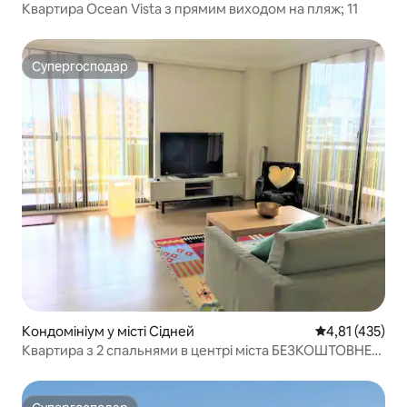
Квартира Ocean Vista з прямим виходом на пляж; 11
Супергосподар
Супергосподар
Кондомініум у місті Сідней
Середня оцінка
4,81 (435)
Квартира з 2 спальнями в центрі міста БЕЗКОШТОВНЕ
ПАРКУВАННЯ