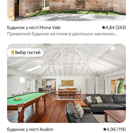
Будинок у місті Mona Vale
Середня оцінка:
4,84 (243)
Приватний будинок на пляжі в декількох хвилинах
ходьби від пляжу Мона-Вейл
Вибір гостей
Топ вибір гостей
Будинок у місті Avalon
Середня оцінка
4,96 (119)