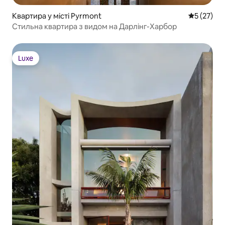
Квартира у місті Pyrmont
Середня оц
5 (27)
Стильна квартира з видом на Дарлінг-Харбор
Luxe
Luxe