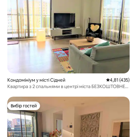
Кондомініум у місті Сідней
Середня оцінка
4,81 (435)
Квартира з 2 спальнями в центрі міста БЕЗКОШТОВНЕ
ПАРКУВАННЯ
Вибір гостей
Вибір гостей