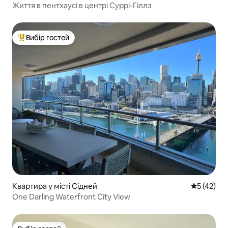
Життя в пентхаусі в центрі Суррі-Гіллз
Вибір гостей
Топ вибір гостей
Квартира у місті Сідней
Середня оц
5 (42)
One Darling Waterfront City View