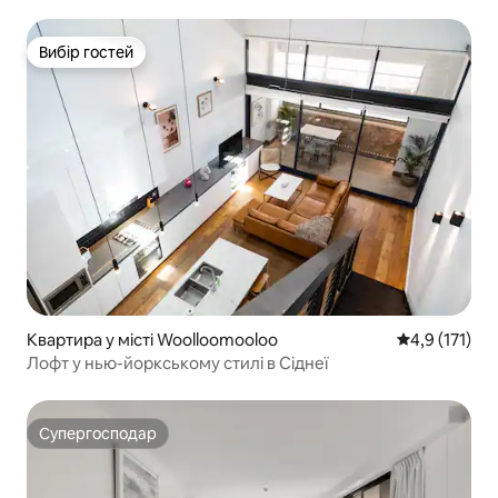
Вибір гостей
Вибір гостей
Квартира у місті Woolloomooloo
Середня оцінк
4,9 (171)
Лофт у нью-йоркському стилі в Сіднеї
Супергосподар
Супергосподар