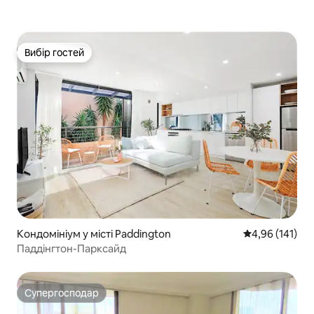
Вибір гостей
Вибір гостей
Кондомініум у місті Paddington
Середня оцінка
4,96 (141)
Паддінгтон-Парксайд
Супергосподар
Супергосподар