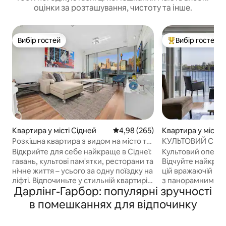
оцінки за розташування, чистоту та інше.
Вибір гостей
Вибір гостей
Вибір гостей
Топ вибір гостей
Квартира у місті Сідней
Середня оцінка: 4,98 з 5, відгук
4,98 (265)
Квартира у місті
и
Розкішна квартира з видом на місто та
КУЛЬТОВИЙ СИД
гавань Дарлінг-Харбор
ОПЕРНИЙ ТЕАТР, 
Відкрийте для себе найкраще в Сіднеї:
Культовий оперний
гавань, культові пам'ятки, ресторани та
Відчуйте найкращ
нічне життя – усього за одну поїздку на
цій вражаючій ква
ліфті. Відпочиньте у стильній квартирі з
з панорамним ви
Дарлінг-Гарбор: популярні зручності
сучасними творами мистецтва,
і портовий міст. Красиво облаштована,
шкіряною зоною відпочинку та
сучасна кухня, ст
в помешканнях для відпочинку
приватним балконом з видом на
балкон, створени
мерехтливі вогні міста. Прокиньтеся з
заході сонця. Ідеально підходить для