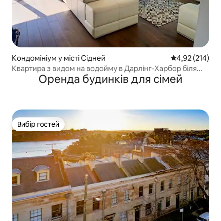
Кондомініум у місті Сідней
Середня оцінка
4,92 (214)
Квартира з видом на водойму в Дарлінг-Харбор біля
Оренда будинків для сімей
ICC і Star
Вибір гостей
Вибір гостей