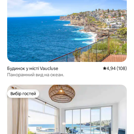
Будинок у місті Vaucluse
Середня оцінка:
4,94 (108)
Панорамний вид на океан.
Вибір гостей
Вибір гостей