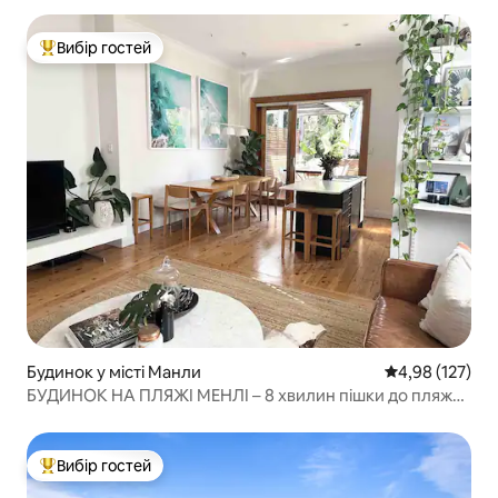
Вибір гостей
Топ вибір гостей
Будинок у місті Манли
Середня оцінка
4,98 (127)
БУДИНОК НА ПЛЯЖІ МЕНЛІ – 8 хвилин пішки до пляжу
Менлі!
Вибір гостей
Топ вибір гостей