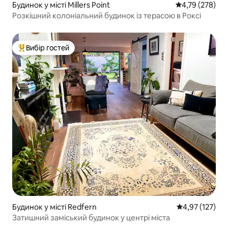
Будинок у місті Millers Point
Середня оцінка
4,79 (278)
Розкішний колоніальний будинок із терасою в Роксі
Вибір гостей
Топ вибір гостей
Будинок у місті Redfern
Середня оцінка
4,97 (127)
Затишний заміський будинок у центрі міста