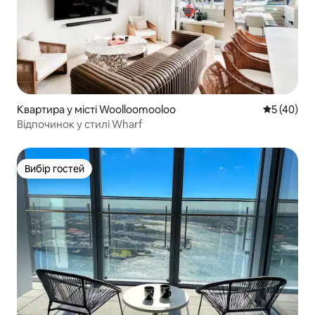
Квартира у місті Woolloomooloo
Середня оц
5 (40)
Відпочинок у стилі Wharf
Вибір гостей
Вибір гостей