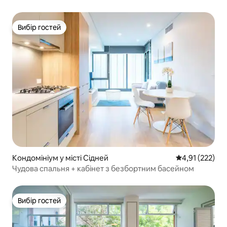
Вибір гостей
Вибір гостей
Кондомініум у місті Сідней
Середня оцінка
4,91 (222)
Чудова спальня + кабінет з безбортним басейном
Вибір гостей
Вибір гостей