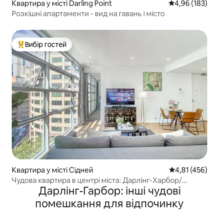
Квартира у місті Darling Point
Середня оцінка
4,96 (183)
Розкішні апартаменти - вид на гавань і місто
Вибір гостей
Топ вибір гостей
Квартира у місті Сідней
Середня оцінка
4,81 (456)
Чудова квартира в центрі міста: Дарлінг-Харбор/
Дарлінг-Гарбор: інші чудові
Квінслендський вокзал
помешкання для відпочинку