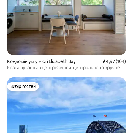
Кондомініум у місті Elizabeth Bay
Середня оцінка
4,97 (104)
Розташування в центрі Сіднея: центральне та зручне
Вибір гостей
Вибір гостей