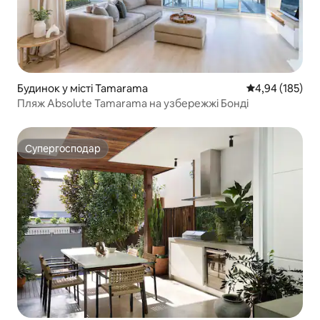
Будинок у місті Tamarama
Середня оцінка
4,94 (185)
Пляж Absolute Tamarama на узбережжі Бонді
Супергосподар
Супергосподар