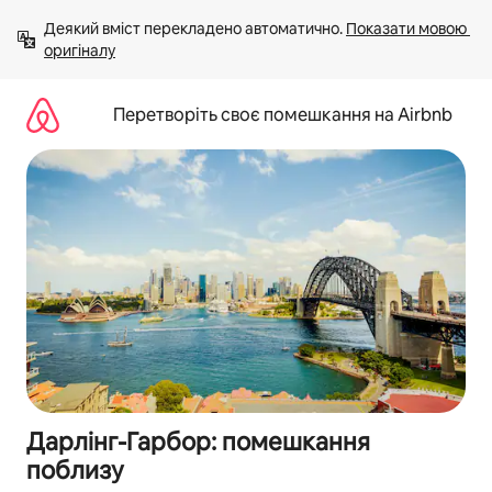
Перейти
Деякий вміст перекладено автоматично. 
Показати мовою 
до
оригіналу
вмісту
Перетворіть своє помешкання на Airbnb
Дарлінг-Гарбор: помешкання
поблизу