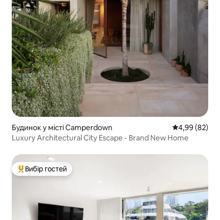
Будинок у місті Camperdown
Середня оцінка
4,99 (82)
Luxury Architectural City Escape - Brand New Home
Вибір гостей
Топ вибір гостей