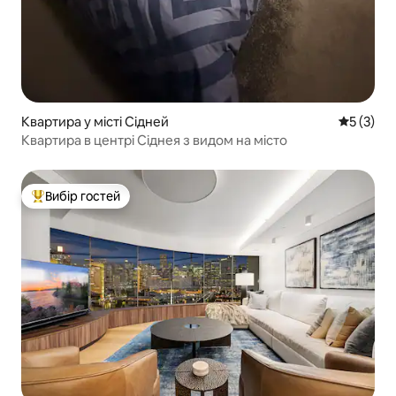
Квартира у місті Сідней
Середня о
5 (3)
Квартира в центрі Сіднея з видом на місто
Вибір гостей
Топ вибір гостей