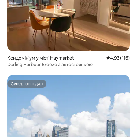
Кондомініум у місті Haymarket
Середня оцінка
4,93 (116)
Darling Harbour Breeze з автостоянкою
Супергосподар
Супергосподар