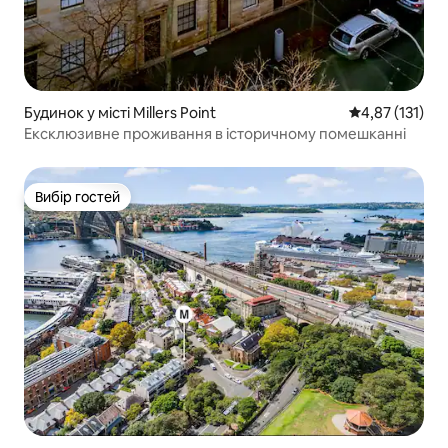
Будинок у місті Millers Point
Середня оцінка
4,87 (131)
Ексклюзивне проживання в історичному помешканні
Вибір гостей
Вибір гостей