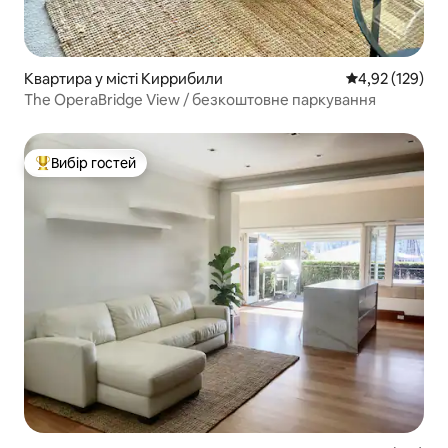
Квартира у місті Киррибили
Середня оцінка
4,92 (129)
The OperaBridge View / безкоштовне паркування
Вибір гостей
Топ вибір гостей