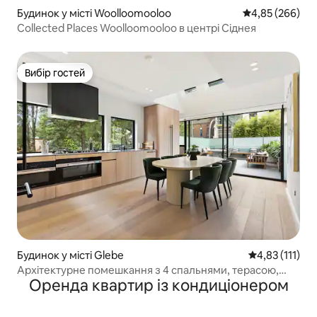
Будинок у місті Woolloomooloo
Середня оцінка:
4,85 (266)
Collected Places Woolloomooloo в центрі Сіднея
Вибір гостей
Вибір гостей
Будинок у місті Glebe
Середня оцінка
4,83 (111)
Архітектурне помешкання з 4 спальнями, терасою,
Оренда квартир із кондиціонером
неподалік ринку