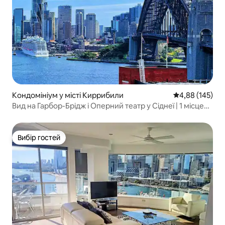
Кондомініум у місті Киррибили
Середня оцінка
4,88 (145)
Вид на Гарбор-Брідж і Оперний театр у Сіднеї | 1 місце
на парковці
Вибір гостей
Вибір гостей