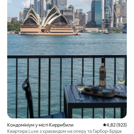
Кондомініум у місті Киррибили
Середня оцінка:
4,82 (923)
Квартира Luxe з краєвидом на оперу та Гарбор-Брідж