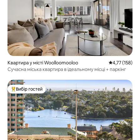
Квартира у місті Woolloomooloo
Середня оцінка
4,77 (158)
Сучасна міська квартира в ідеальному місці + паркінг
Вибір гостей
Топ вибір гостей