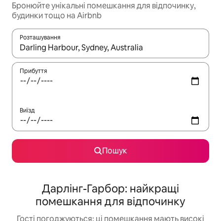
Бронюйте унікальні помешкання для відпочинку,
будинки тощо на Airbnb
Розташування
Отримавши результати пошуку, використовуйте для навігації с
Прибуття
Виїзд
Пошук
Дарлінг-Гарбор: найкращі
помешкання для відпочинку
Гості погоджуються: ці помешкання мають високі