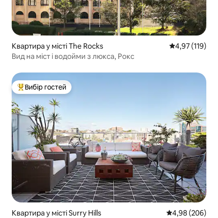
Квартира у місті The Rocks
Середня оцінка
4,97 (119)
Вид на міст і водойми з люкса, Рокс
Вибір гостей
Топ вибір гостей
Квартира у місті Surry Hills
Середня оцінка:
4,98 (206)