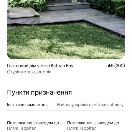
Гостьовий дім у місті Bateau Bay
Середня оцін
5 (200)
Студія колекціонерів
Пункти призначення
Інші типи помешкань
Найпопулярніші пам’ятки поблизу
Помешкання з виходом до пляжу
Помешкання з виходом до озера
Пляж Террігал
Пляж Террігал