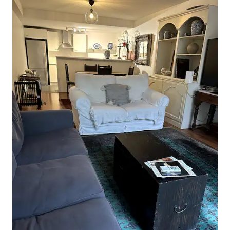
(Страсна п 'ятниця - Великдень
понеділок) *ДОВГІ ВИХІДНІ -
мінімальна тривалість перебування 3
ночі