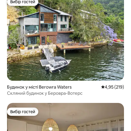
Вибір гостей
Вибір гостей
Будинок у місті Berowra Waters
Середня оцінка
4,95 (219)
Скляний будинок у Беровра-Вотерс
Вибір гостей
Вибір гостей