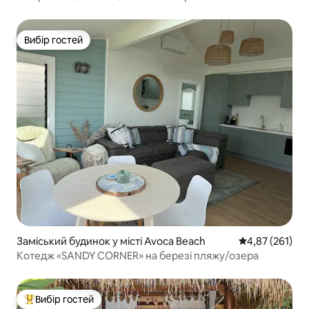
Вибір гостей
Вибір гостей
Заміський будинок у місті Avoca Beach
Середня оцінка
4,87 (261)
Котедж «SANDY CORNER» на березі пляжу/озера
Вибір гостей
Топ вибір гостей