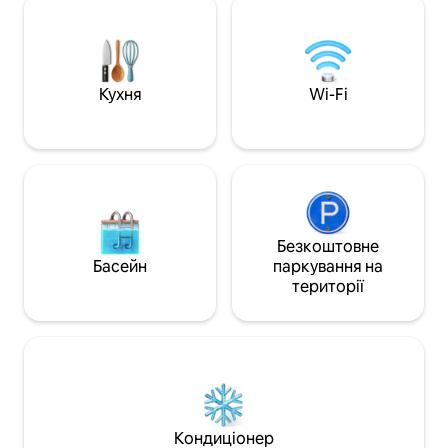
відкритого плану з чудовим видом.
розташована нед
Приголомшлива світла та простора
приголомшливих 
квартира. 400 метрів ходьби до пляжу
узбережних прог
Террігал та центру міста Террігал.
місцевих визначн
Простора головна спальня з великою
Забронюйте відпо
Кухня
Wi-Fi
ванною кімнатою, халатом і канальним
Террігал уже сьог
кондиціонером. Окрема друга спальня
сонце, серфінг і 
з ванною кімнатою та канальним
кондиціонером. З видом на приватний
двір і басейн. Сучасна повністю
обладнана кухня з вітальнею відкритої
плани, що виходить на великий
балкон з чудовим видом на океан і
Безкоштовне
пляж. Власний басейн з підігрівом,
Басейн
паркування на
розташований у приватному
території
сонячному дворі Великий балкон із
зручною лаунж-зоною на відкритому
повітрі та їдальнею з газовим барбекю
з видом на пляж Террігал та притулок
Навчання/офіс з інтернет-сервісом.
Розумні інтернет-телевізори у вітальні
та спальнях. Foxtel & Netflix. Окремий
гостьовий (3-й) ванна кімната /кімната
Кондиціонер