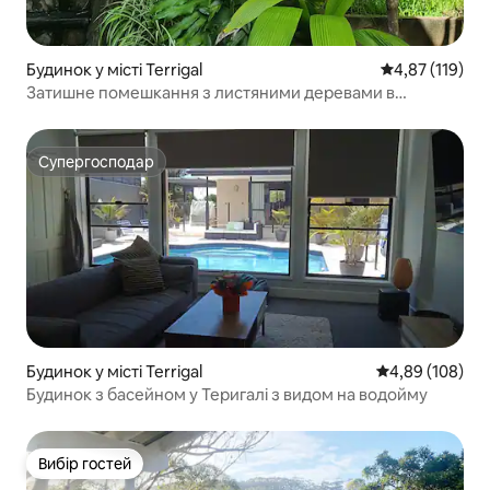
Будинок у місті Terrigal
Середня оцінка
4,87 (119)
Затишне помешкання з листяними деревами в
Террігалі
Супергосподар
Супергосподар
Будинок у місті Terrigal
Середня оцінка:
4,89 (108)
Будинок з басейном у Теригалі з видом на водойму
Вибір гостей
Вибір гостей