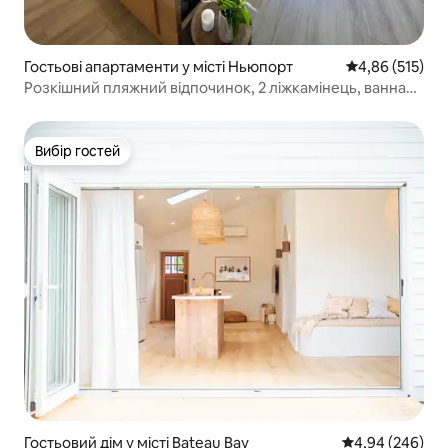
Гостьові апартаменти у місті Ньюпорт
Середня оцінка
4,86 (515)
Розкішний пляжний відпочинок, 2 ліжкамінець, ванна
кімната, тренажерний зал!
Вибір гостей
Вибір гостей
Гостьовий дім у місті Bateau Bay
Середня оцінка:
4,94 (246)