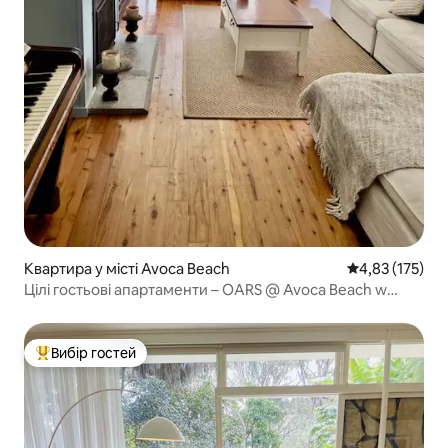
Квартира у місті Avoca Beach
Середня оцінка
4,83 (175)
Цілі гостьові апартаменти – OARS @ Avoca Beach w
Lakeview
Вибір гостей
Топ вибір гостей