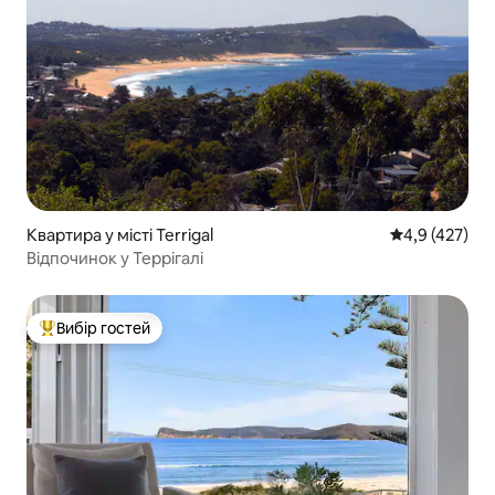
Квартира у місті Terrigal
Середня оцінк
4,9 (427)
Відпочинок у Террігалі
Вибір гостей
Топ вибір гостей