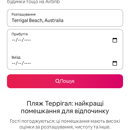
будинки тощо на Airbnb
Розташування
Отримавши результати пошуку, використовуйте для навігації с
Прибуття
Виїзд
Пошук
Пляж Террігал: найкращі
помешкання для відпочинку
Гості погоджуються: ці помешкання мають високі
оцінки за розташування, чистоту та інше.