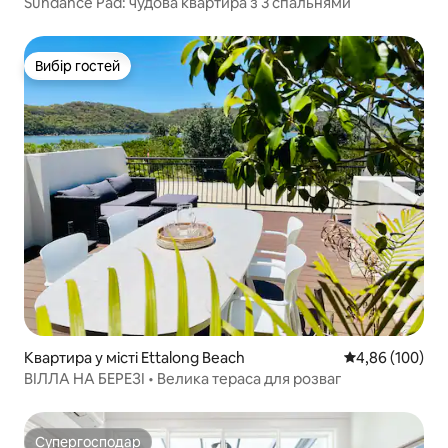
Sundance Pad: чудова квартира з 3 спальнями
Вибір гостей
Вибір гостей
Квартира у місті Ettalong Beach
Середня оцінка:
4,86 (100)
ВІЛЛА НА БЕРЕЗІ • Велика тераса для розваг
Супергосподар