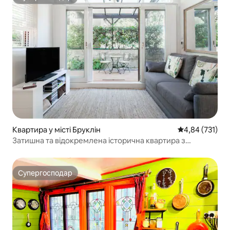
Супергосподар
Квартира у місті Бруклін
Середня оцінка
4,84 (731)
Затишна та відокремлена історична квартира з
пісковика в селі
Супергосподар
Супергосподар