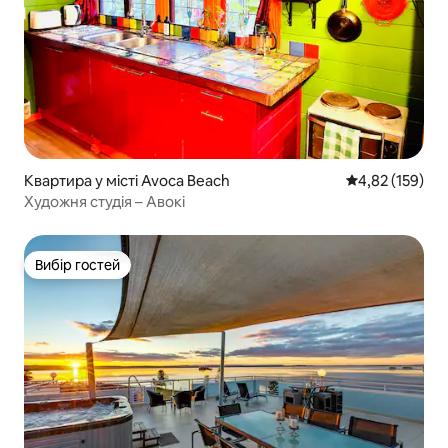
Квартира у місті Avoca Beach
Середня оцінка
4,82 (159)
Художня студія – Авокі
Вибір гостей
Вибір гостей