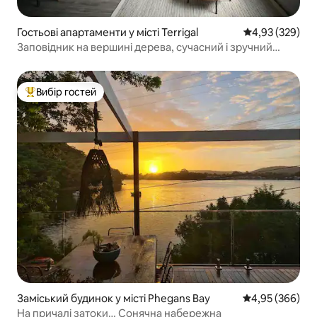
Гостьові апартаменти у місті Terrigal
Середня оцінка:
4,93 (329)
Заповідник на вершині дерева, сучасний і зручний
доступ до пляжу
Вибір гостей
Топ вибір гостей
Заміський будинок у місті Phegans Bay
Середня оцінка:
4,95 (366)
На причалі затоки… Сонячна набережна