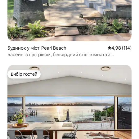
Будинок у місті Pearl Beach
Середня оцінка
4,98 (114)
Басейн із підігрівом, більярдний стіл і кімната з
двоярусними ліжками
Вибір гостей
Вибір гостей