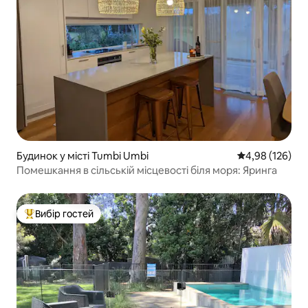
Будинок у місті Tumbi Umbi
Середня оцінка
4,98 (126)
Помешкання в сільській місцевості біля моря: Яринга
Вибір гостей
Топ вибір гостей