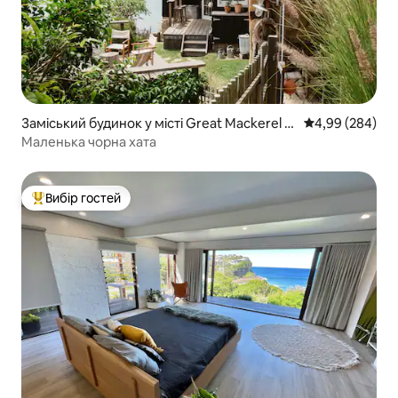
Заміський будинок у місті Great Mackerel B
Середня оцінка:
4,99 (284)
each
Маленька чорна хата
Вибір гостей
Топ вибір гостей