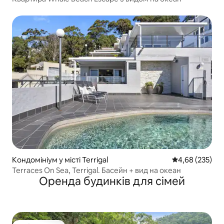
Кондомініум у місті Terrigal
Середня оцінка:
4,68 (235)
Terraces On Sea, Terrigal. Басейн + вид на океан
Оренда будинків для сімей