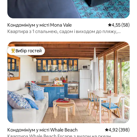
Кондомініум у місті Mona Vale
Середня оцінк
4,55 (58)
Квартира з 1 спальнею, садом і виходом до пляжу,
Мона-Вейл
Вибір гостей
Топ вибір гостей
Кондомініум у місті Whale Beach
Середня оцінка:
4,92 (398)
Квартира Whale Beach Escape з видом на океан