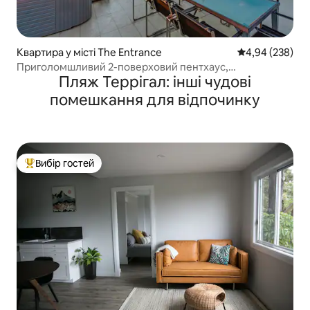
Квартира у місті The Entrance
Середня оцінка:
4,94 (238)
Приголомшливий 2-поверховий пентхаус,
Пляж Террігал: інші чудові
гідромасажна ванна на даху та барбекю
помешкання для відпочинку
Вибір гостей
Топ вибір гостей