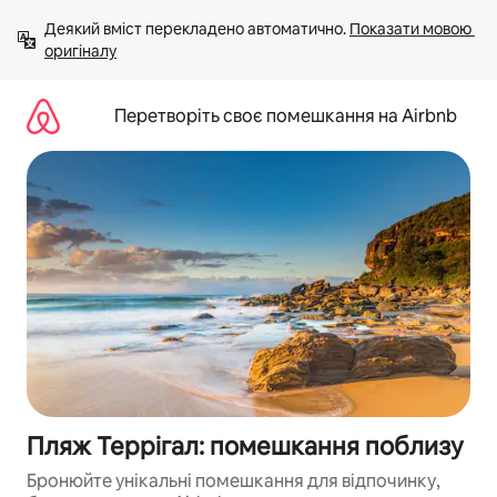
Перейти
Деякий вміст перекладено автоматично. 
Показати мовою 
до
оригіналу
вмісту
Перетворіть своє помешкання на Airbnb
Пляж Террігал: помешкання поблизу
Бронюйте унікальні помешкання для відпочинку,