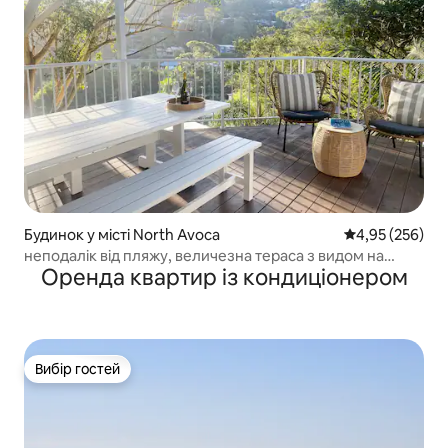
Будинок у місті North Avoca
Середня оцінка:
4,95 (256)
неподалік від пляжу, величезна тераса з видом на
Оренда квартир із кондиціонером
долину, камін
Вибір гостей
Вибір гостей