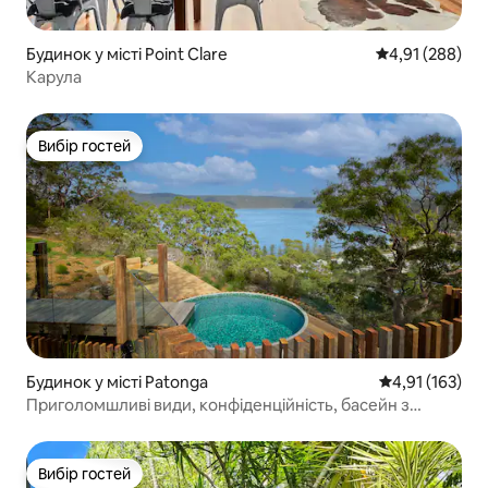
Будинок у місті Point Clare
Середня оцінка
4,91 (288)
Карула
Вибір гостей
Вибір гостей
Будинок у місті Patonga
Середня оцінка
4,91 (163)
Приголомшливі види, конфіденційність, басейн з
підігрівом та сауна
Вибір гостей
Вибір гостей