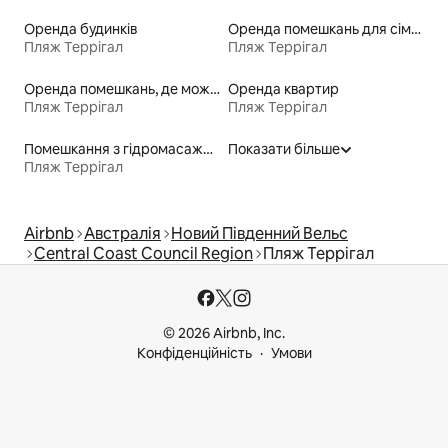
Оренда будинків
Оренда помешкань для сімей
Пляж Террігал
Пляж Террігал
Оренда помешкань, де можна перебувати з домашніми тваринами
Оренда квартир
Пляж Террігал
Пляж Террігал
Помешкання з гідромасажною ванною
Показати більше
Пляж Террігал
Airbnb
Австралія
Новий Південний Вельс
Central Coast Council Region
Пляж Террігал
© 2026 Airbnb, Inc.
Конфіденційність
Умови