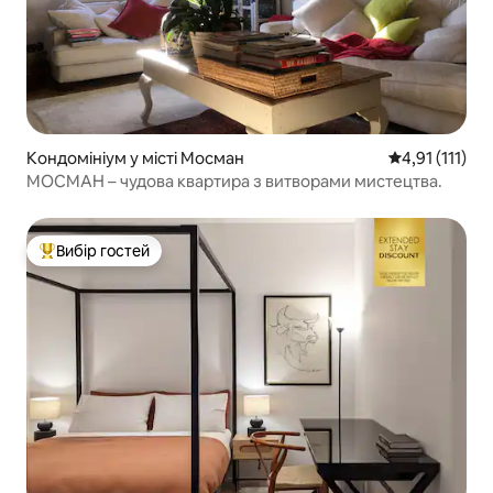
Кондомініум у місті Мосман
Середня оцінка
4,91 (111)
МОСМАН – чудова квартира з витворами мистецтва.
Вибір гостей
Топ вибір гостей