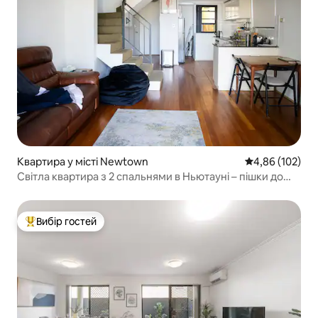
Квартира у місті Newtown
Середня оцінка
4,86 (102)
Світла квартира з 2 спальнями в Ньютауні – пішки до
всього
Вибір гостей
Топ вибір гостей