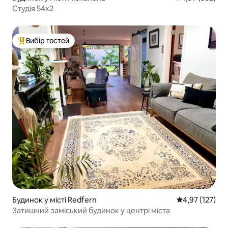
Студія 54x2
Вибір гостей
Топ вибір гостей
Будинок у місті Redfern
Середня оцінка
4,97 (127)
Затишний заміський будинок у центрі міста