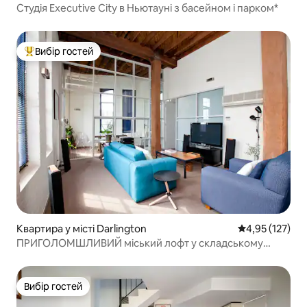
Студія Executive City в Ньютауні з басейном і парком*
Вибір гостей
Топ вибір гостей
Квартира у місті Darlington
Середня оцінка
4,95 (127)
ПРИГОЛОМШЛИВИЙ міський лофт у складському
приміщенні
Вибір гостей
Вибір гостей