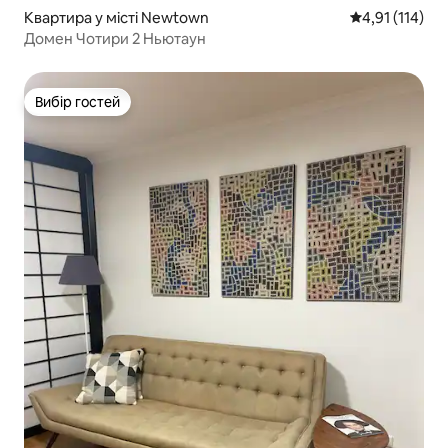
Квартира у місті Newtown
Середня оцінка
4,91 (114)
Домен Чотири 2 Ньютаун
Вибір гостей
Вибір гостей