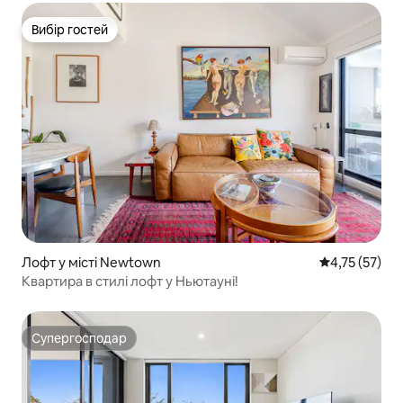
Вибір гостей
Вибір гостей
Лофт у місті Newtown
Середня оцінк
4,75 (57)
Квартира в стилі лофт у Ньютауні!
Супергосподар
Супергосподар