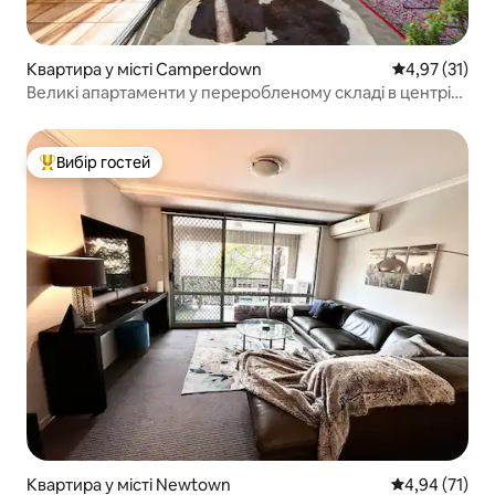
Квартира у місті Camperdown
Середня оцінк
4,97 (31)
Великі апартаменти у переробленому складі в центрі
Сіднея
Вибір гостей
Топ вибір гостей
Квартира у місті Newtown
Середня оцінк
4,94 (71)