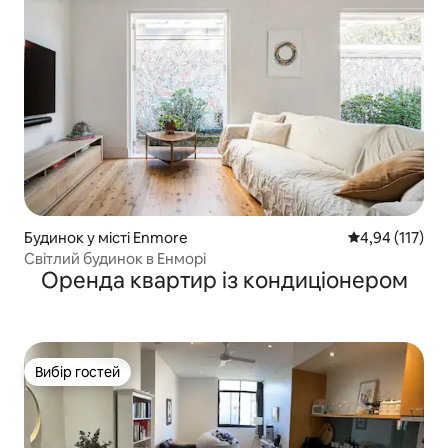
Будинок у місті Enmore
Середня оцінка
4,94 (117)
Світлий будинок в Енморі
Оренда квартир із кондиціонером
Вибір гостей
Вибір гостей