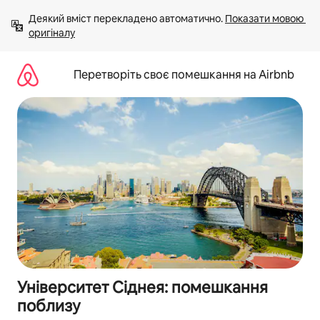
Перейти
Деякий вміст перекладено автоматично. 
Показати мовою 
до
оригіналу
вмісту
Перетворіть своє помешкання на Airbnb
Університет Сіднея: помешкання
поблизу