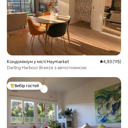
Кондомініум у місті Haymarket
Середня оцінка
4,93 (115)
Darling Harbour Breeze з автостоянкою
Вибір гостей
Топ вибір гостей