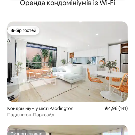
Оренда кондомініумів із Wi-Fi
Вибір гостей
Вибір гостей
Кондомініум у місті Paddington
Середня оцінка
4,96 (141)
Паддінгтон-Парксайд
Супергосподар