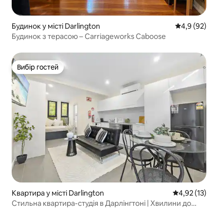
Будинок у місті Darlington
Середня оцін
4,9 (92)
Будинок з терасою – Carriageworks Caboose
Вибір гостей
Вибір гостей
Квартира у місті Darlington
Середня оцінк
4,92 (13)
Стильна квартира-студія в Дарлінгтоні | Хвилини до
університету та центрального ділового району