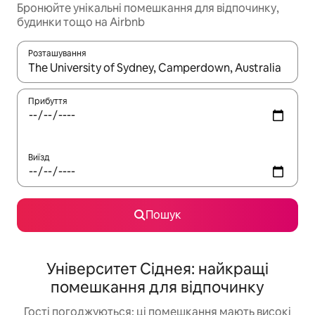
Бронюйте унікальні помешкання для відпочинку,
будинки тощо на Airbnb
Розташування
Отримавши результати пошуку, використовуйте для навігації с
Прибуття
Виїзд
Пошук
Університет Сіднея: найкращі
помешкання для відпочинку
Гості погоджуються: ці помешкання мають високі