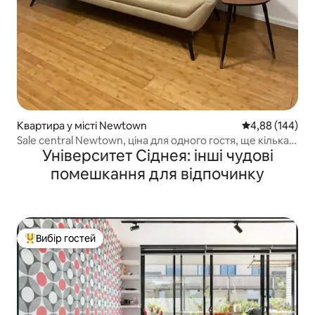
Квартира у місті Newtown
Середня оцінка:
4,88 (144)
Sale central Newtown, ціна для одного гостя, ще кілька
Університет Сіднея: інші чудові
доларів за 2 особи
помешкання для відпочинку
Вибір гостей
Топ вибір гостей