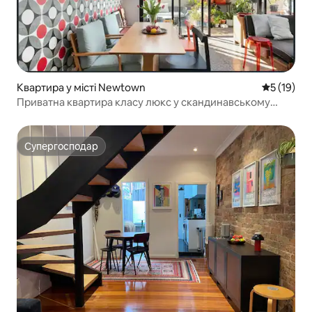
Квартира у місті Newtown
Середня оц
5 (19)
Приватна квартира класу люкс у скандинавському
стилі
Супергосподар
Супергосподар