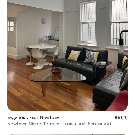
Будинок у місті Newtown
Середня оц
5 (11)
Newtown Nights Terrace – шикарний, богемний і
центральний!