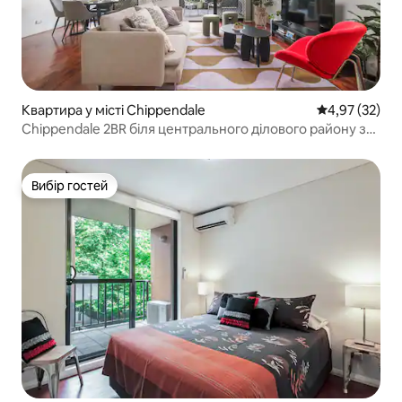
Квартира у місті Chippendale
Середня оцінк
4,97 (32)
Chippendale 2BR біля центрального ділового району з
внутрішнім двориком і паркінгом
Вибір гостей
Вибір гостей