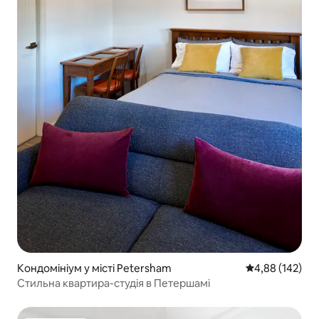
Кондомініум у місті Petersham
Середня оцінка
4,88 (142)
Стильна квартира-студія в Петершамі