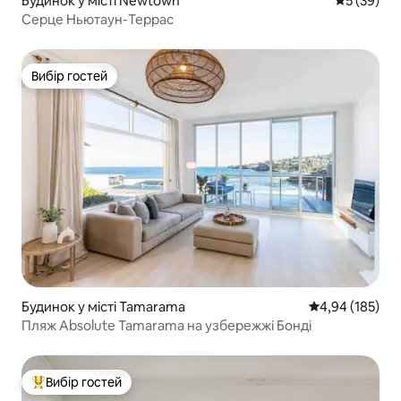
Будинок у місті Newtown
Середня оц
5 (39)
Серце Ньютаун-Террас
Вибір гостей
Вибір гостей
Будинок у місті Tamarama
Середня оцінка
4,94 (185)
Пляж Absolute Tamarama на узбережжі Бонді
Вибір гостей
Топ вибір гостей