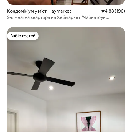
Кондомініум у місті Haymarket
Середня оцінка:
4,88 (196)
2-кімнатна квартира на Хеймаркеті/Чайнатоун
(безкоштовне паркування*)
Вибір гостей
Вибір гостей