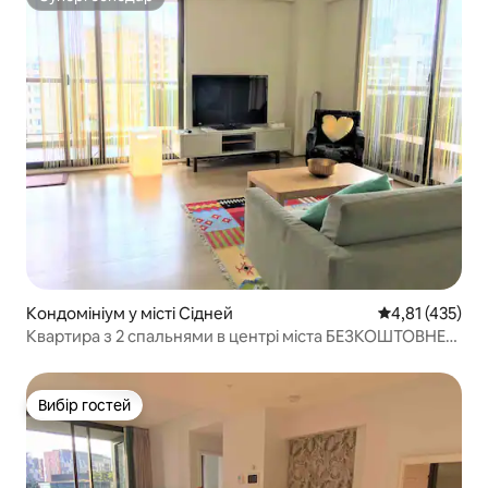
Супергосподар
Кондомініум у місті Сідней
Середня оцінка
4,81 (435)
Квартира з 2 спальнями в центрі міста БЕЗКОШТОВНЕ
ПАРКУВАННЯ
Вибір гостей
Вибір гостей