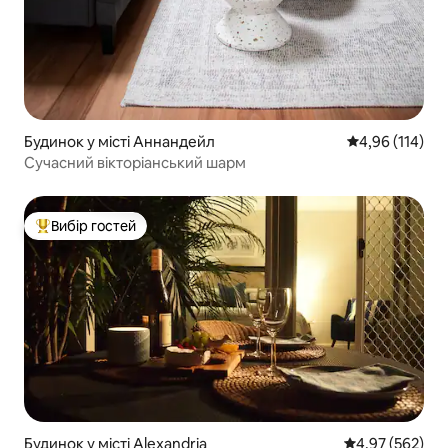
Будинок у місті Аннандейл
Середня оцінка
4,96 (114)
Сучасний вікторіанський шарм
Вибір гостей
Топ вибір гостей
Будинок у місті Alexandria
Середня оцінка:
4,97 (562)