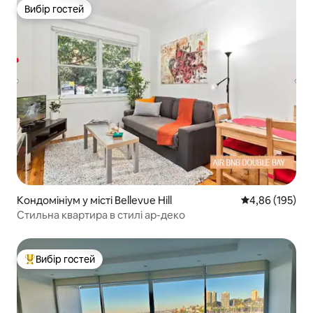
Вибір гостей
Вибір гостей
Кондомініум у місті Bellevue Hill
Середня оцінка
4,86 (195)
Стильна квартира в стилі ар-деко
Вибір гостей
Топ вибір гостей