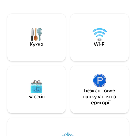
парк до TramShed
бездротової трансляції ваших
Барангуру внизу 
медіаматеріалів. Абсолютно нові
легкий рейковий
меблі, новий поступедичний матрац,
ринків, Дарлінг-Г
найякісніші простирадла та рушники.
Центральний рай
На кухні є посудомийна машина та
поруч. Дружні сус
газова кухня. Простора ванна кімната
зимородки. Щасл
та внутрішня пральня. Доступ до ліфта,
помешкання. Можн
басейн і сауна, домофон. Розташована
Кухня
Wi-Fi
але найкомфортні
безпосередньо навпроти парку
Вікторія.
Безкоштовне
Басейн
паркування на
території