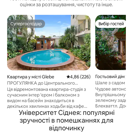
оцінки за розташування, чистоту та інше.
Супергосподар
Вибір гостей
Супергосподар
Вибір гостей
Гостьовий дім у мі
Квартира у місті Glebe
Середня оцінка: 4,86 з 5, відгук
4,86 (226)
Шале з садом у ра
ПРОГУЛЯНКА до Центрального
видом на водойм
вокзалу + Сіднейського університету
Чудове автономн
Ця відремонтована квартира-студія з
та Технологічного університету Сіднея
Внутрішньому Сід
сучасним інтер 'єром і балконом з
зеленому задньом
видом на басейн знаходиться в
Блекваттл. Досту
декількох хвилинах ходьби від кафе
Університет Сіднея: популярні
стріт розташована
Glebe, торгового центру Бродвею та
роуд з її кафе, п
Сіднейського університету. Вона
зручності в помешканнях для
магазинами, зруч
оснащена кондиціонером і
відпочинку
центром Broadway
телевізором з Chromecast для