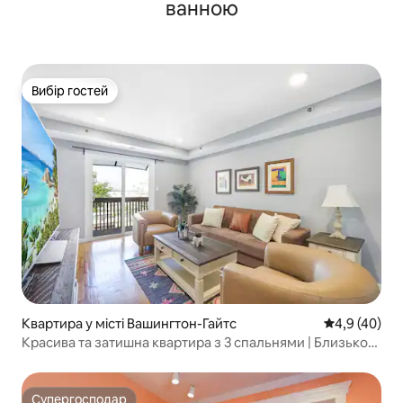
ванною
Вибір гостей
Вибір гостей
Квартира у місті Вашингтон-Гайтс
Середня оцін
4,9 (40)
Красива та затишна квартира з 3 спальнями | Близько
до пригод у Нью-Йорку
Супергосподар