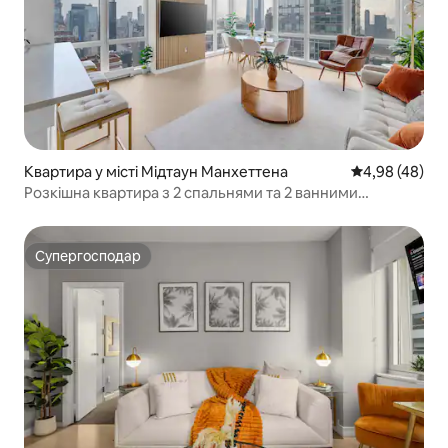
Квартира у місті Мідтаун Манхеттена
Середня оцінка
4,98 (48)
Розкішна квартира з 2 спальнями та 2 ванними
кімнатами | Дизайнерський декор і краєвиди
Супергосподар
Супергосподар