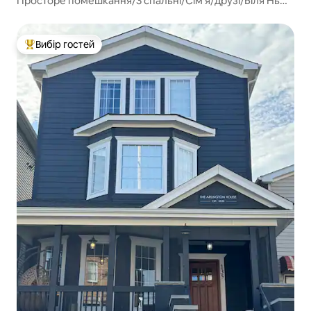
Просторе помешкання/3 спальні/Сім'я/друзі/Біля Нью-
Йорка/Metlife
Вибір гостей
Топ вибір гостей