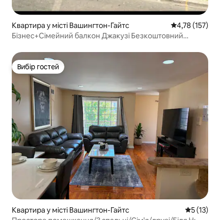
Квартира у місті Вашингтон-Гайтс
Середня оцінка
4,78 (157)
Бізнес+Сімейний балкон Джакузі Безкоштовний
паркінг
Вибір гостей
Вибір гостей
Квартира у місті Вашингтон-Гайтс
Середня оц
5 (13)