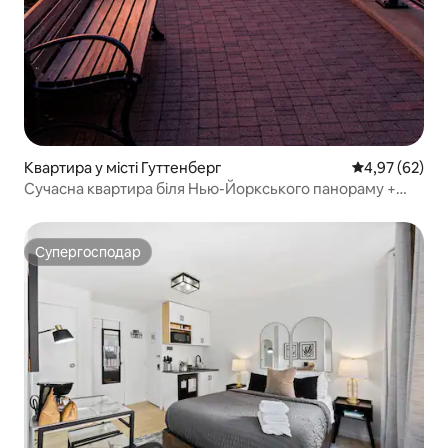
Квартира у місті Гуттенберг
Середня оцінк
4,97 (62)
Сучасна квартира біля Нью-Йоркського панораму +
паркінг
Супергосподар
Супергосподар