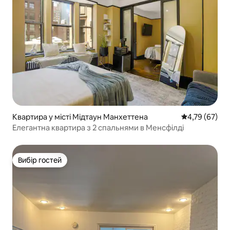
Квартира у місті Мідтаун Манхеттена
Середня оцінк
4,79 (67)
Елегантна квартира з 2 спальнями в Менсфілді
Вибір гостей
Вибір гостей