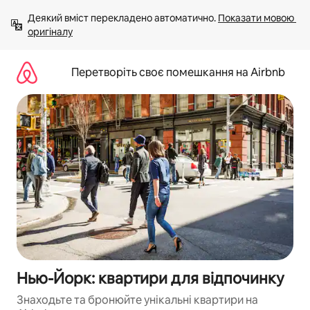
Перейти
Деякий вміст перекладено автоматично. 
Показати мовою 
до
оригіналу
вмісту
Перетворіть своє помешкання на Airbnb
Нью-Йорк: квартири для відпочинку
Знаходьте та бронюйте унікальні квартири на