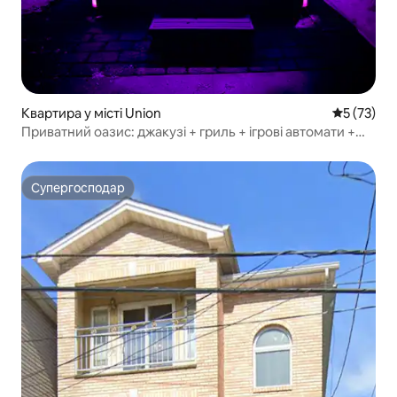
Квартира у місті Union
Середня оц
5 (73)
Приватний оазис: джакузі + гриль + ігрові автомати +
EWR/NYC 10 хв
Супергосподар
Супергосподар