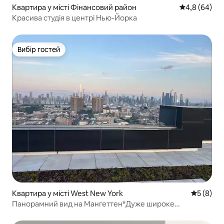
Квартира у місті Фінансовий район
Середня оцін
4,8 (64)
Красива студія в центрі Нью-Йорка
Вибір гостей
Вибір гостей
Квартира у місті West New York
Середня о
5 (8)
Панорамний вид на Мангеттен*Дуже широке
двоспальне ліжко*Паркінг*