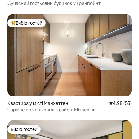
Сучасний гостьовий будинок у Гринпойнті
Вибір гостей
Топ вибір гостей
Квартира у місті Манхеттен
Середня оцінк
4,98 (55)
Чарівне помешкання в районі Мітпекінг
Вибір гостей
Вибір гостей