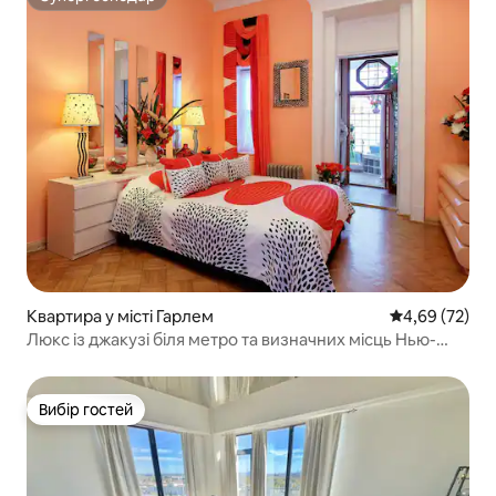
Супергосподар
Квартира у місті Гарлем
Середня оцінк
4,69 (72)
Люкс із джакузі біля метро та визначних місць Нью-
Йорка
Вибір гостей
Вибір гостей