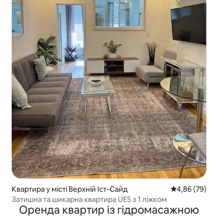
Квартира у місті Верхній Іст-Сайд
Середня оцінка
4,86 (79)
Затишна та шикарна квартира UES з 1 ліжком
Оренда квартир із гідромасажною