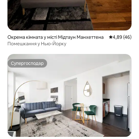
Окрема кімната у місті Мідтаун Манхеттена
Середня оцінка
4,89 (46)
Помешкання у Нью-Йорку
Супергосподар
Супергосподар