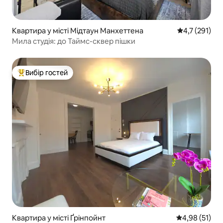
Квартира у місті Мідтаун Манхеттена
Середня оцінк
4,7 (291)
Мила студія: до Таймс-сквер пішки
Вибір гостей
Топ вибір гостей
Квартира у місті Ґрінпойнт
Середня оцінк
4,98 (51)