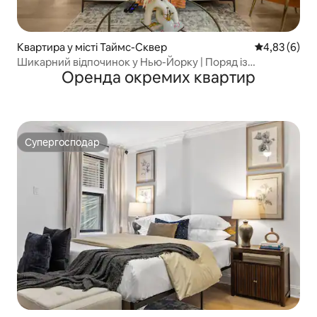
Квартира у місті Таймс-Сквер
Середня оцін
4,83 (6)
Шикарний відпочинок у Нью-Йорку | Поряд із
Оренда окремих квартир
Бродвеєм та культовими пам’ятками
Супергосподар
Супергосподар