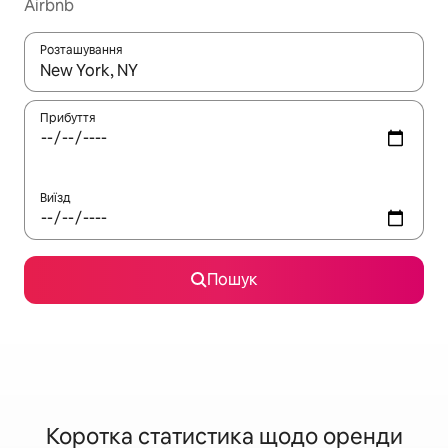
Airbnb
Розташування
Отримавши результати пошуку, використовуйте для навігації с
Прибуття
Виїзд
Пошук
Коротка статистика щодо оренди