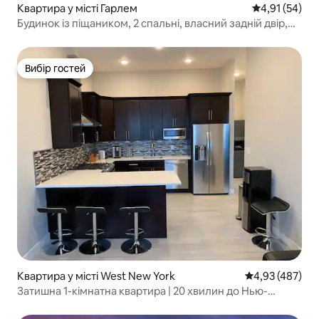
Квартира у місті Гарлем
Середня оцінк
4,91 (54)
Будинок із піщаником, 2 спальні, власний задній двір,
поблизу метро
Вибір гостей
Вибір гостей
Квартира у місті West New York
Середня оцінка:
4,93 (487)
Затишна 1-кімнатна квартира | 20 хвилин до Нью-
Йорка!