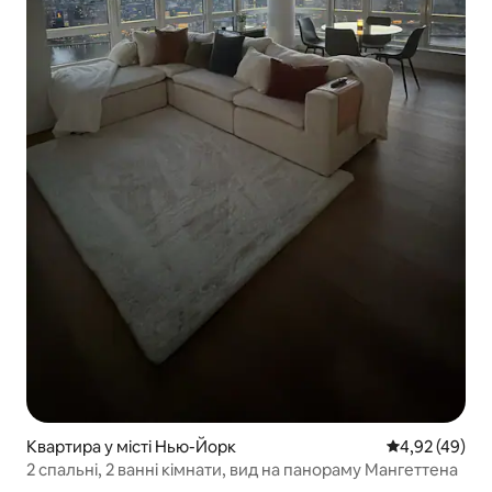
Квартира у місті Нью-Йорк
Середня оцінк
4,92 (49)
2 спальні, 2 ванні кімнати, вид на панораму Мангеттена