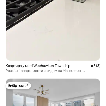
Квартира у місті Weehawken Township
Середня о
5 (3)
Розкішні апартаменти з видом на Мангеттен |
Паркінг|10 хвилин до Нью-Йорка
Вибір гостей
Вибір гостей