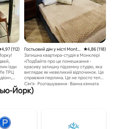
мандрівн
відпочин
та комфо
Незалежн
коротку 
перебува
необхідн
відпочин
плануват
ередня оцінка: 4,97 з 5, відгуки: 112
4,97 (112)
Гостьовий дім у місті Montcl
Середня оцінка: 4,86 з 
4,86 (118)
air
Йорку!
Затишна квартира-студія в Монклері
двей,
«Подбайте про це помешкання -
лин їзди
красиву затишну підземну студію, яка
ТРЦ
виглядає як невеликий відпочинок. Це
діон»,
справжня перлина. Це не просто тепло
ковзанах
і чарівно - це свого роду тепло, яке
а
Сім’я
·
Розташування
·
Ванна кімната
Нью-Йорк)
 невеликі
випромінює стиль ». Розслабтеся й
А
насолоджуйтеся цією підземною
ІРУ
студією. Перш ніж робити бронювання,
італьня з
ознайомтеся з довідником для гостя та
ю
Правилами дому для перевірки
обмежень. Це помешкання
призначене для відпочинку та сну. Він
підходить для короткого перебування