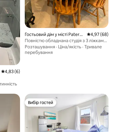
Гостьовий дім у місті Paterso
Середня оцінка: 4,97 з
4,97 (68)
n
Повністю обладнана студія з 3 ліжками
біля парку Нью-Йорка
Розташування
·
Ціна/якість
·
Тривале
перебування
Середня оцінка: 4,83 з 5, відгуки: 6
4,83 (6)
тинність
Вибір гостей
Вибір гостей