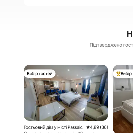
Н
Підтверджено гостя
Вибір гостей
Вибір
Вибір гостей
Топ вибі
Гостьовий дім у місті Passaic
Середня оцінка: 4,89 з
4,89 (36)