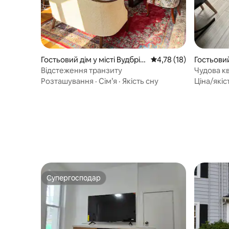
Гостьовий дім у місті Вудбрід
Середня оцінка: 4,78 з
4,78 (18)
Гостьовий
ж
рс
Відстеження транзиту
Чудова кв
Йонкерсі
Розташування
·
Сім’я
·
Якість сну
Ціна/якіс
Супергосподар
Супергосподар