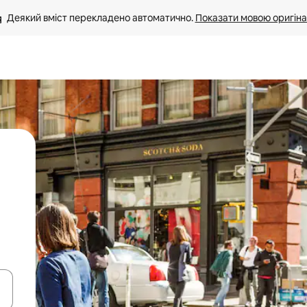
Деякий вміст перекладено автоматично. 
Показати мовою оригіна
я навігації сторінкою клавіші зі стрілками вгору та вниз або жест