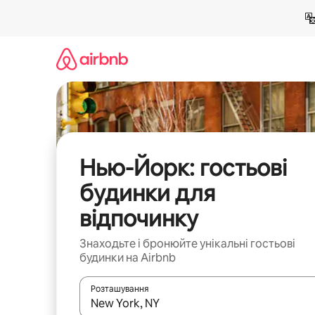
Перейти
до
вмісту
Нью-Йорк: гостьові
будинки для
відпочинку
Знаходьте і бронюйте унікальні гостьові
будинки на Airbnb
Розташування
Отримавши результати пошуку, використовуйте дл