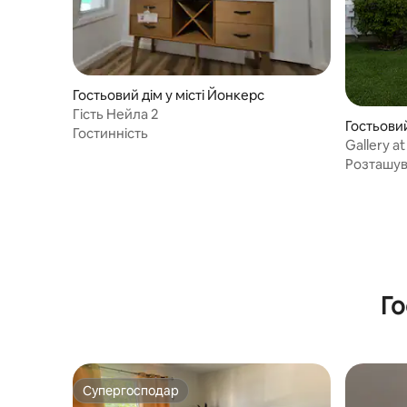
Гостьовий дім у місті Йонкерс
Гість Нейла 2
Гостьовий
Гостинність
Gallery at
Йорком і
Розташу
Го
Супергосподар
Супергосподар