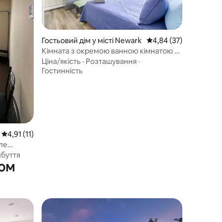
Гостьовий дім у місті Newark
Середня оцінка: 4,84 з
4,84 (37)
Кімната з окремою ванною кімнатою за
10 хвилин пішки від NWKPenn
Ціна/якість
·
Розташування
·
Гостинність
Середня оцінка: 4,91 з 5, відгуки: 11
4,91 (11)
ле
днаною
буття
ком