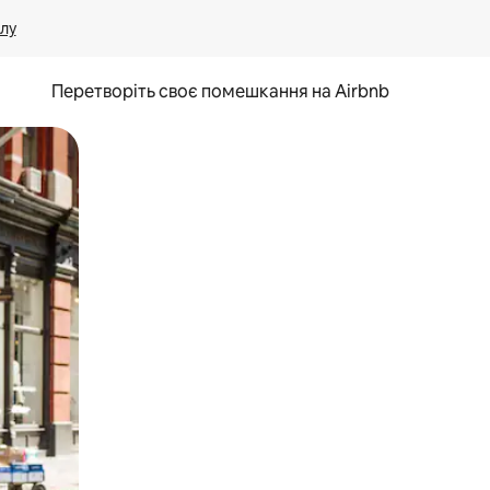
лу
Перетворіть своє помешкання на Airbnb
и дотику та гортання.