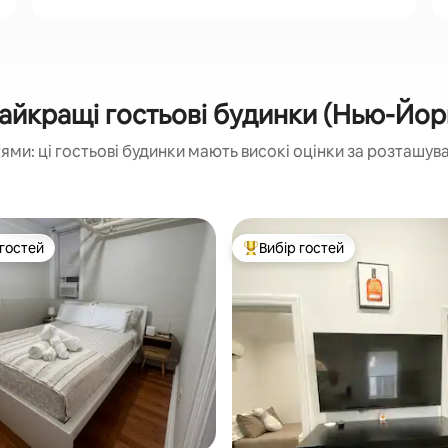
айкращі гостьові будинки (Нью-Йор
ми: ці гостьові будинки мають високі оцінки за розташув
 гостей
Вибір гостей
р гостей
Топ вибір гостей
 5, відгуки: 36