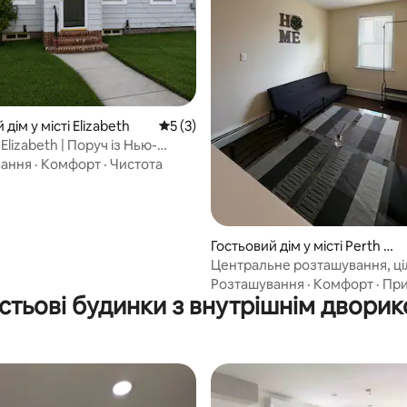
 дім у місті Elizabeth
Середня оцінка: 5 з 5, відгуки: 3
5 (3)
 Elizabeth | Поруч із Нью-
 аеропортом Ньюарка
вання
·
Комфорт
·
Чистота
Гостьовий дім у місті Perth A
mboy
Центральне розташування, ці
помешкання з повністю обла
Розташування
·
Комфорт
·
При
стьові будинки з внутрішнім двори
кухнею