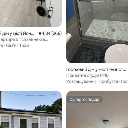
 5, відгуки: 18
 дім у місті Йонке
Середня оцінка: 4,84 з 5, відгуки: 266
4,84 (266)
артира з 1 спальнею в
ть
·
Сім’я
·
Тихо
Гостьовий дім у місті Гемпсте
д
Приватна студія №10
Розташування
·
Прибуття
·
Гос
Супергосподар
Супергосподар