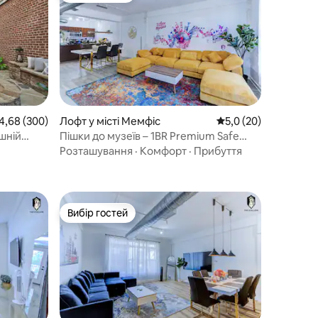
редня оцінка: 4,68 з 5, відгуки: 300
4,68 (300)
Лофт у місті Мемфіс
Середня оцінка: 5,0 з
5,0 (20)
ішній
Пішки до музеїв – 1BR Premium Safe
місця
Loft з парковкою
Розташування
·
Комфорт
·
Прибуття
Вибір гостей
Вибір гостей