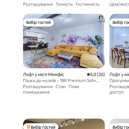
кроків від визначних місць
стріт»
Розташування
·
Точність
·
Гостинність
Ціна/якіс
Вибір гостей
Вибір го
Вибір гостей
Вибір го
Лофт у місті Мемфіс
Середня оцінка: 5,0 з
5,0 (20)
Лофт у мі
Пішки до музеїв – 1BR Premium Safe
Прогулян
Loft з парковкою
Преміум л
Розташування
·
Стан
·
План
Розташу
помешкання
доступ
Вибір гостей
Вибір го