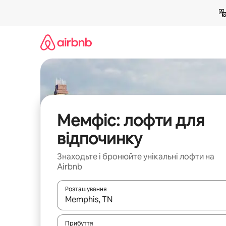
Перейти
до
вмісту
Мемфіс: лофти для
відпочинку
Знаходьте і бронюйте унікальні лофти на
Airbnb
Розташування
Отримавши результати пошуку, використовуйте дл
Прибуття