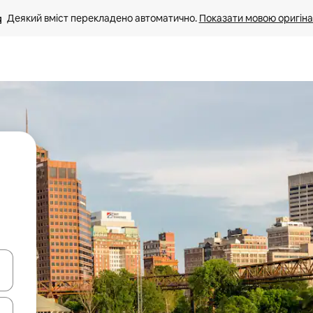
Деякий вміст перекладено автоматично. 
Показати мовою оригіна
я навігації сторінкою клавіші зі стрілками вгору та вниз або жест