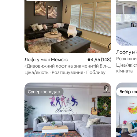
Лофт у мі
Розкішни
Лофт у місті Мемфіс
Середня оцінка: 4,95 з 
4,95 (148)
розміру 
Ціна/якіс
«Дивовижний лофт на знаменитій Біл-
паркуванн
кімната
стріт»
Ціна/якість
·
Розташування
·
Поблизу
Супергосподар
Вибір го
Супергосподар
Вибір го