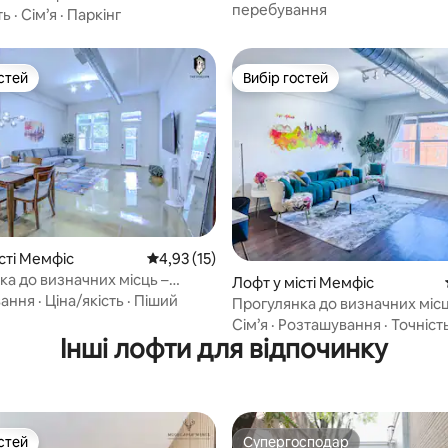
паркування та Wi-Fi
перебування
ть
·
Сім’я
·
Паркінг
стей
Вибір гостей
стей
Вибір гостей
 5, відгуки: 20
сті Мемфіс
Середня оцінка: 4,93 з 5, відгуки: 15
4,93 (15)
ка до визначних місць –
Лофт у місті Мемфіс
офт з 1 спальнею та патіо
вання
·
Ціна/якість
·
Піший
Прогулянка до визначних місц
безпечний лофт преміум-клас
Сім’я
·
Розташування
·
Точніст
Інші лофти для відпочинку
2 спальнями
стей
Супергосподар