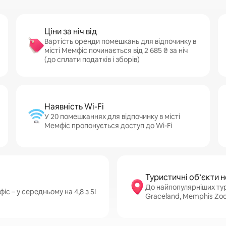
Ціни за ніч від
Вартість оренди помешкань для відпочинку в
місті Мемфіс починається від 2 685 ₴ за ніч
(до сплати податків і зборів)
Наявність Wi-Fi
У 20 помешканнях для відпочинку в місті
Мемфіс пропонується доступ до Wi-Fi
Туристичні об’єкти 
До найпопулярніших тур
іс – у середньому на 4,8 з 5!
Graceland, Memphis Zoo 