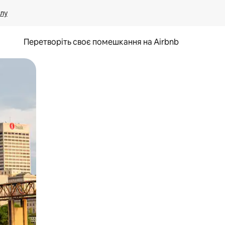
лу
Перетворіть своє помешкання на Airbnb
и дотику та гортання.