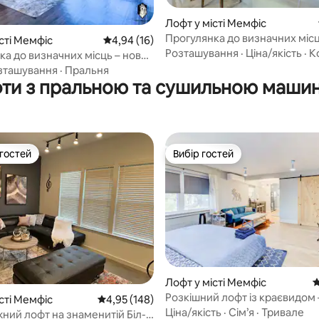
Лофт у місті Мемфіс
Прогулянка до визначних місц
з 5, відгуки: 4
сті Мемфіс
Середня оцінка: 4,94 з 5, відгуки: 16
4,94 (16)
Преміум лофт з 1 спальнею та 
Розташування
·
Ціна/якість
·
К
ка до визначних місць – новий
й лофт преміум-класу з
зташування
·
Пральня
ями
ти з пральною та сушильною маши
 гостей
Вибір гостей
р гостей
Вибір гостей
Лофт у місті Мемфіс
С
Розкішний лофт із краєвидом 
з 5, відгуки: 3
сті Мемфіс
Середня оцінка: 4,95 з 5, відгуки: 148
4,95 (148)
розміру King size, БЕЗКОШТО
Ціна/якість
·
Сім’я
·
Тривале
ний лофт на знаменитій Біл-