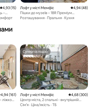
Середня оцінка: 4,93 з 5, відгуки: 15
4,93 (15)
Лофт у місті Мемфіс
Середня оцінка: 4,94 з
4,94 (48)
ь –
Пішки до музеїв – 1BR Преміум
патіо
Безпечний лофт з парковкою
омфорт
Розташування
·
Пральня
·
Кухня
нами
Супергосподар
Супергосподар
ередня оцінка: 4,94 з 5, відгуки: 161
4,94 (161)
Лофт у місті Мемфіс
Середня оцінка: 4,68 з 
4,68 (300)
– ліжко
Центр міста, 2 спальні - внутрішній
ВНЕ
дворик та гараж - 4 спальних місця
Сім’я
·
Ціна/якість
·
ТБ