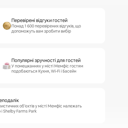
Перевірені відгуки гостей
Понад 1 600 перевірених відгуків, що
допоможуть вам зробити вибір
Популярні зручності для гостей
У помешканнях у місті Мемфіс гостям
подобаються Кухня, Wi-Fi і Басейн
неподалік
истичних об’єктів у місті Мемфіс належать
і Shelby Farms Park