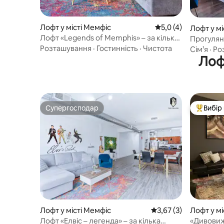
Лофт у місті Мемфіс
Середня оцінка: 5,0 
5,0 (4)
Лофт у мі
Лофт «Legends of Memphis» – за кілька
Прогулян
кроків від визначних місць
безпечни
Розташування
·
Гостинність
·
Чистота
Сім’я
·
Ро
2 спальн
Лоф
Супергосподар
Вибір
Супергосподар
Топ вибі
Лофт у місті Мемфіс
Середня оцінка: 3,67 
3,67 (3)
Лофт у мі
Лофт «Елвіс – легенда» – за кілька
«Дивовиж