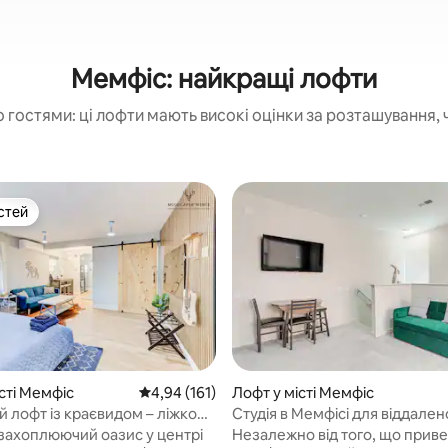
Мемфіс: найкращі лофти
 гостями: ці лофти мають високі оцінки за розташування, 
стей
стей
 5, відгуки: 34
сті Мемфіс
Середня оцінка: 4,94 з 5, відгуки: 161
4,94 (161)
Лофт у місті Мемфіс
й лофт із краєвидом – ліжко
Студія в Мемфісі для віддален
King size, БЕЗКОШТОВНЕ
біля лікарень і центру міста!
 захоплюючий оазис у центрі
Незалежно від того, що приве