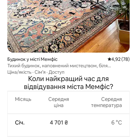
Будинок у місті Мемфіс
Середня оцінк
4,92 (78)
Тихий будинок, наповнений мистецтвом, біля
університету Мічигану, чарівний!
Ціна/якість
·
Сім’я
·
Доступ
Коли найкращий час для
відвідування міста Мемфіс?
Місяць
Середня
Середня
ціна
температура
Січ.
4 701 ₴
6 °C