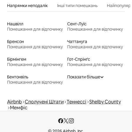
Напрямки неподалік
Інші типи помешкань
Найпопулярн
Нашвілл
Сент-Луїс
Помешкання для відпочинку
Помешкання для відпочинку
Бренсон
Чаттануга
Помешкання для відпочинку
Помешкання для відпочинку
Бірмінгем
Гот-Спрінґс
Помешкання для відпочинку
Помешкання для відпочинку
Бентонвіль
Показати більше
Помешкання для відпочинку
Airbnb
Сполучені Штати
Теннессі
Shelby County
Мемфіс
© 2026 Airbnb, Inc.