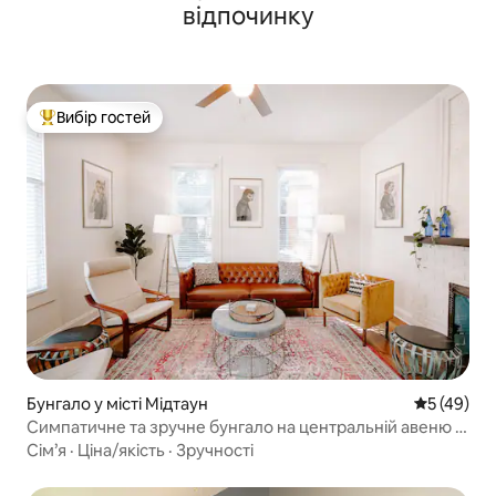
відпочинку
Вибір гостей
Топ вибір гостей
Бунгало у місті Мідтаун
Середня оц
5 (49)
Симпатичне та зручне бунгало на центральній авеню |
Двоспальні ліжка
Сім’я
·
Ціна/якість
·
Зручності