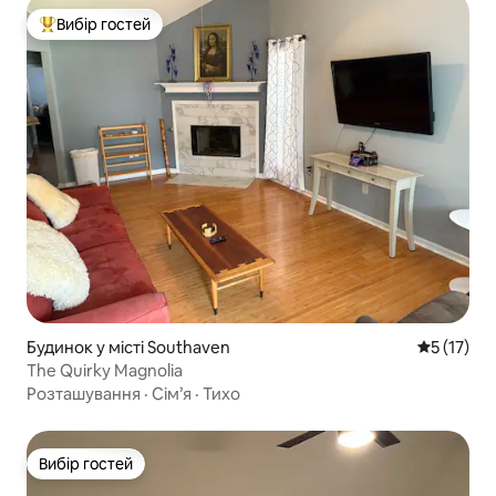
Вибір гостей
Топ вибір гостей
Будинок у місті Southaven
Середня оц
5 (17)
The Quirky Magnolia
Розташування
·
Сім’я
·
Тихо
Вибір гостей
Вибір гостей