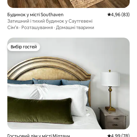
Будинок у місті Southaven
Середня оцінка
4,96 (83)
Затишний і тихий будинок у Саутгевені
Сім’я
·
Розташування
·
Домашні тварини
Вибір гостей
Вибір гостей
Гостьовий дім у місті Мідтаун
Середня оцінка
4,99 (78)