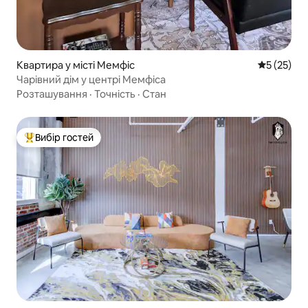
Квартира у місті Мемфіс
Середня оц
5 (25)
Чарівний дім у центрі Мемфіса
Розташування
·
Точність
·
Стан
Вибір гостей
Топ вибір гостей