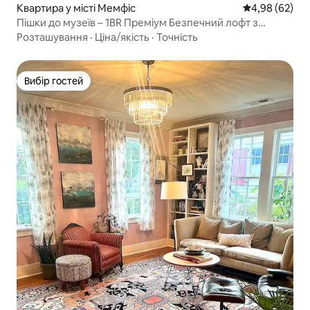
Квартира у місті Мемфіс
Середня оцінка
4,98 (62)
Пішки до музеїв – 1BR Преміум Безпечний лофт з
парковкою
Розташування
·
Ціна/якість
·
Точність
Вибір гостей
Вибір гостей