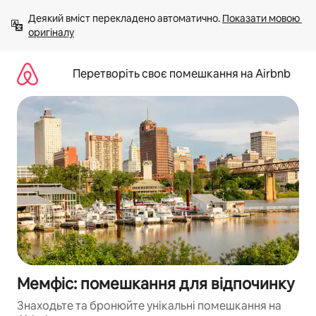
Перейти
Деякий вміст перекладено автоматично. 
Показати мовою 
до
оригіналу
вмісту
Перетворіть своє помешкання на Airbnb
Мемфіс: помешкання для відпочинку
Знаходьте та бронюйте унікальні помешкання на