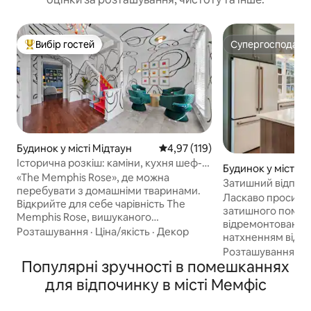
Вибір гостей
Супергосподар
Топ вибір гостей
Супергосподар
Будинок у місті Мідтаун
Середня оцінка: 4,97 з 5, відгук
4,97 (119)
Історична розкіш: каміни, кухня шеф-
Будинок у місті М
кухаря, 10 місць
«The Memphis Rose», де можна
Затишний відпоч
перебувати з домашніми тваринами.
HGTV!
Ласкаво просимо
Відкрийте для себе чарівність The
затишного помеш
Memphis Rose, вишуканого
відремонтованого
помешкання 1916 року в Мідтауні
Розташування
·
Ціна/якість
·
Декор
натхненням від д
Мемфіса. Насолоджуйтеся його
Gaines Fixer Uppe
Розташування
·
Ц
багатою історією з оригінальних дерев
Популярні зручності в помешканнях
Насолоджуйтеся
'яних і позачасових світильників,
номерів і відпочи
для відпочинку в місті Мемфіс
насолоджуючись сучасною розкішшю,
терасі. Централь
як висококласна кухня та м' який
всього, що може
кінозал-лофт. Цей будинок,