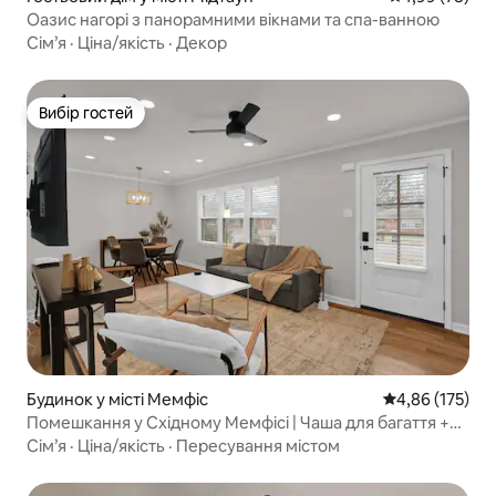
Оазис нагорі з панорамними вікнами та спа-ванною
Сім’я
·
Ціна/якість
·
Декор
Вибір гостей
Вибір гостей
Будинок у місті Мемфіс
Середня оцінка
4,86 (175)
Помешкання у Східному Мемфісі | Чаша для багаття +
двір | Можна з домашніми тваринами
Сім’я
·
Ціна/якість
·
Пересування містом