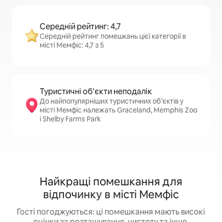
Середній рейтинг: 4,7
Середній рейтинг помешкань цієї категорії в
місті Мемфіс: 4,7 з 5
Туристичні об’єкти неподалік
До найпопулярніших туристичних об’єктів у
місті Мемфіс належать Graceland, Memphis Zoo
і Shelby Farms Park
Найкращі помешкання для
відпочинку в місті Мемфіс
Гості погоджуються: ці помешкання мають високі
оцінки за розташування, чистоту та інше.