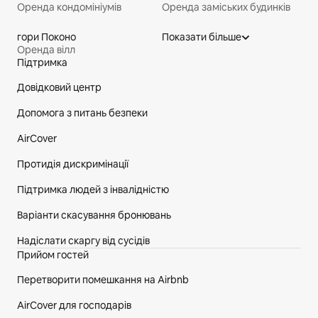
Оренда кондомініумів
Оренда заміських будинків
гори Поконо
Показати більше
Оренда вілл
Підтримка
Нижній колонтитул сайту
Довідковий центр
Допомога з питань безпеки
AirCover
Протидія дискримінації
Підтримка людей з інвалідністю
Варіанти скасування бронювань
Надіслати скаргу від сусідів
Прийом гостей
Перетворити помешкання на Airbnb
AirCover для господарів