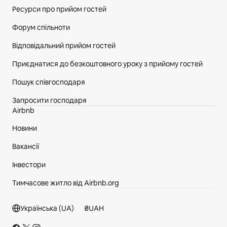
Ресурси про прийом гостей
Форум спільноти
Відповідальний прийом гостей
Приєднатися до безкоштовного уроку з прийому гостей
Пошук співгосподаря
Запросити господаря
Airbnb
Новини
Вакансії
Інвестори
Тимчасове житло від Airbnb.org
Розділ нижнього колонтитула
Українська (UA)
₴
UAH