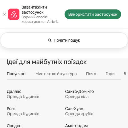
Перейти
Домашня сторінка Airbnb
Завантажити
до
застосунок
вмісту
Використати застосунок
Зручний спосіб
користуватися Airbnb
Почати пошук
Фільтри: Будь-які дати. Змініть параметри
Відображаються 0 з 0
Все
Враження
Посл
Помешкання
Ідеї для майбутніх поїздок
Популярні
Мистецтво й культура
Пляж
Гори
Ві
Даллас
Санто-Домінго
Оренда будинків
Оренда вілл
Ролі
Сан-Хуан
Оренда будинків
Оренда зрубів
Лондон
Амстердам